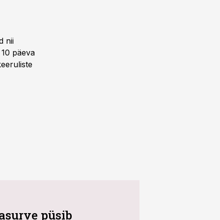
 nii
i 10 päeva
eeruliste
asurve püsib