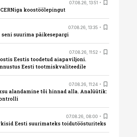
07.08.26, 13:51
s CERNiga koostöölepingut
07.08.26, 13:35
 seni suurima päikesepargi
07.08.26, 11:52
ostis Eestis toodetud aiapaviljoni.
unnustus Eesti tootmiskvaliteedile
07.08.26, 11:24
ksu alandamine tõi hinnad alla. Analüütik:
ontrolli
07.08.26, 08:00
rkisid Eesti suurimateks toidutöösturiteks