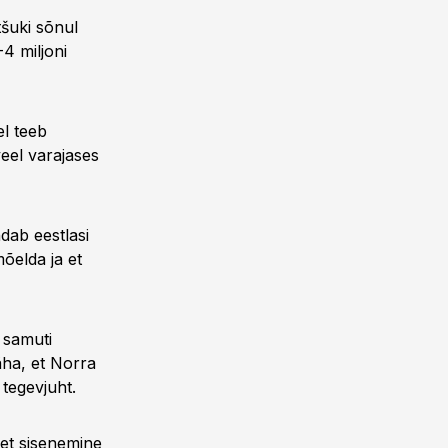
šuki sõnul
4 miljoni
el teeb
eel varajases
dab eestlasi
mõelda ja et
 samuti
näha, et Norra
 tegevjuht.
et sisenemine