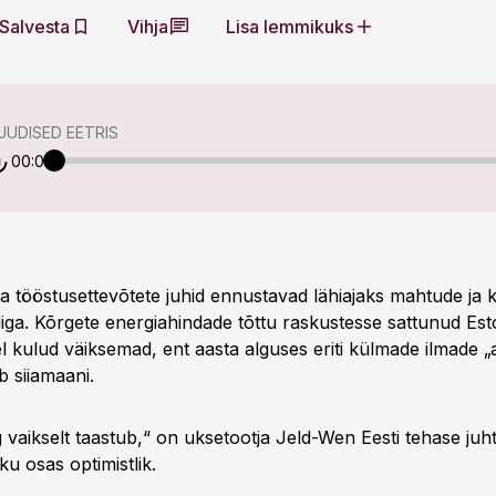
Salvesta
Vihja
Lisa lemmikuks
UDISED EETRIS
00:00
 tööstusettevõtete juhid ennustavad lähiajaks mahtude ja 
iga. Kõrgete energiahindade tõttu raskustesse sattunud Esto
l kulud väiksemad, ent aasta alguses eriti külmade ilmade 
b siiamaani.
 vaikselt taastub,“ on uksetootja Jeld-Wen Eesti tehase juh
ku osas optimistlik.