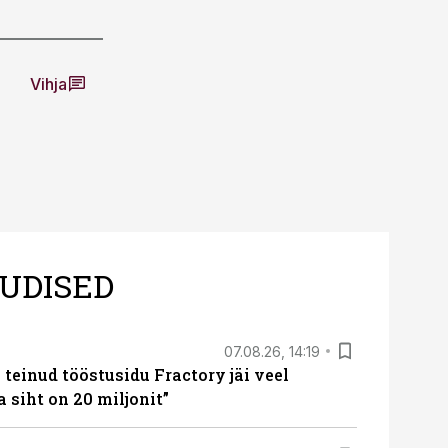
Vihja
UDISED
07.08.26, 14:19
teinud tööstusidu Fractory jäi veel
a siht on 20 miljonit”