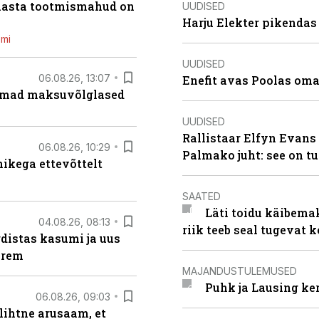
 aasta tootmismahud on
UUDISED
Harju Elekter pikenda
emi
UUDISED
06.08.26, 13:07
Enefit avas Poolas oma
uremad maksuvõlglased
UUDISED
Rallistaar Elfyn Evans 
06.08.26, 10:29
Palmako juht: see on t
kega ettevõttelt
SAATED
Läti toidu käibema
04.08.26, 08:13
riik teeb seal tugevat k
distas kasumi ja uus
arem
MAJANDUSTULEMUSED
Puhk ja Lausing ke
06.08.26, 09:03
lihtne arusaam, et