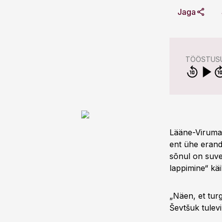
Jaga
TÖÖSTUSU
Lääne-Virumaa
ent ühe erand
sõnul on suve
lappimine“ käi
„Näen, et turg
Ševtšuk tulevi