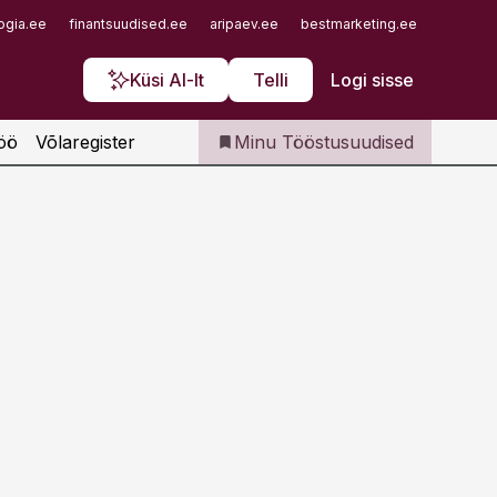
Iseteenindus
ogia.ee
finantsuudised.ee
aripaev.ee
bestmarketing.ee
finantsu
Telli Tööstusuudised
Küsi AI-lt
Telli
Logi sisse
öö
Võlaregister
Minu Tööstusuudised