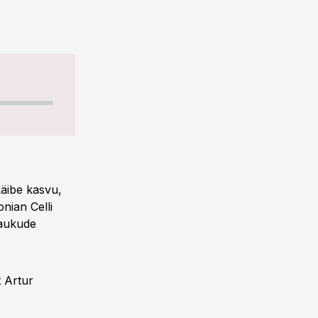
käibe kasvu,
nian Celli
„aukude
t Artur