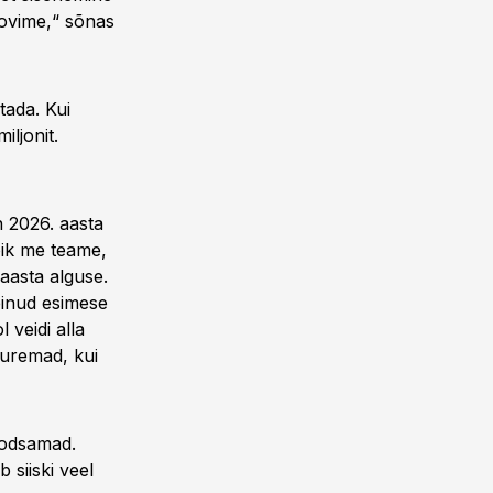
oovime,“ sõnas
tada. Kui
iljonit.
n 2026. aasta
õik me teame,
aasta alguse.
einud esimese
 veidi alla
suuremad, kui
oodsamad.
 siiski veel