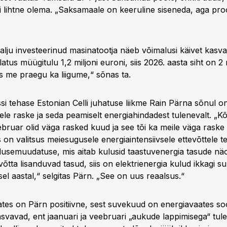
sti lihtne olema. „Saksamaale on keeruline siseneda, aga pr
palju investeerinud masinatootja näeb võimalusi käivet kasva
atus müügitulu 1,2 miljoni euroni, siis 2026. aasta siht on 2 m
s me praegu ka liigume,“ sõnas ta.
i tehase Estonian Celli juhatuse liikme Rain Pärna sõnul o
ele raske ja seda peamiselt energiahindadest tulenevalt. „K
ebruar olid väga rasked kuud ja see tõi ka meile väga raske 
on valitsus meiesugusele energiaintensiivsele ettevõttele t
dusemuudatuse, mis aitab kulusid taastuvenergia tasude näol
võtta lisanduvad tasud, siis on elektrienergia kulud ikkagi 
sel aastal,“ selgitas Pärn. „See on uus reaalsus.“
tes on Pärn positiivne, sest suvekuud on energiavaates s
vavad, ent jaanuari ja veebruari „aukude lappimisega“ tuleb