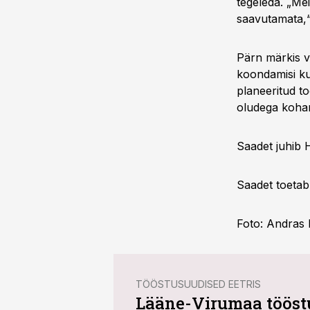
tegeleda. „Mei
saavutamata,“ 
Pärn märkis v
koondamisi ku
planeeritud to
oludega koha
Saadet juhib 
Saadet toetab
Foto: Andras 
TÖÖSTUSUUDISED EETRIS
Lääne-Virumaa tööstu