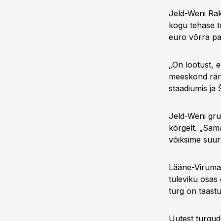
Jeld-Weni Rak
kogu tehase t
euro võrra pa
„On lootust, 
meeskond ränk
staadiumis ja 
Jeld-Weni gru
kõrgelt. „Sama
võiksime suure
Lääne-Virumaa
tuleviku osas 
turg on taast
Uutest turgud