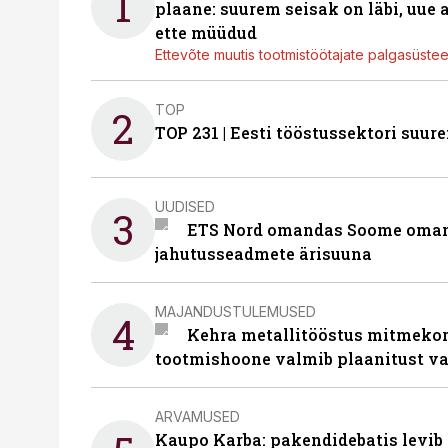
1
plaane: suurem seisak on läbi, uue
ette müüdud
Ettevõte muutis tootmistöötajate palgasüste
TOP
2
TOP 231 | Eesti tööstussektori su
UUDISED
3
ETS Nord omandas Soome omani
jahutusseadmete ärisuuna
MAJANDUSTULEMUSED
4
Kehra metallitööstus mitmekor
tootmishoone valmib plaanitust v
ARVAMUSED
Kaupo Karba: pakendidebatis levib 