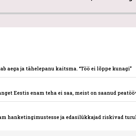
ab aega ja tähelepanu kaitsma. “Töö ei lõppe kunagi”
hanget Eestis enam teha ei saa, meist on saanud peatöö
nam hanketingimustesse ja edasilükkajad riskivad turu