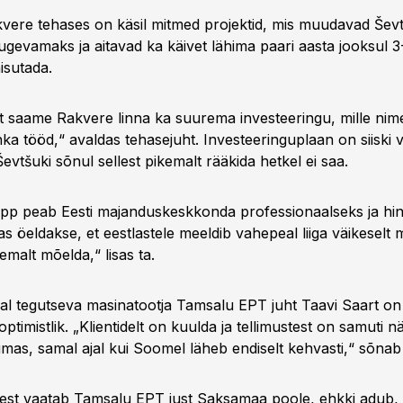
vere tehases on käsil mitmed projektid, mis muudavad Ševt
ugevamaks ja aitavad ka käivet lähima paari aasta jooksul 3-
isutada.
et saame Rakvere linna ka suurema investeeringu, mille nim
a tööd,“ avaldas tehasejuht. Investeeringuplaan on siiski v
Ševtšuki sõnul sellest pikemalt rääkida hetkel ei saa.
pp peab Eesti majanduskeskkonda professionaalseks ja hin
s öeldakse, et eestlastele meeldib vahepeal liiga väikeselt 
malt mõelda,“ lisas ta.
l tegutseva masinatootja Tamsalu EPT juht Taavi Saart on
optimistlik. „Klientidelt on kuulda ja tellimustest on samuti 
umas, samal ajal kui Soomel läheb endiselt kehvasti,“ sõnab
est vaatab Tamsalu EPT just Saksamaa poole, ehkki adub, 