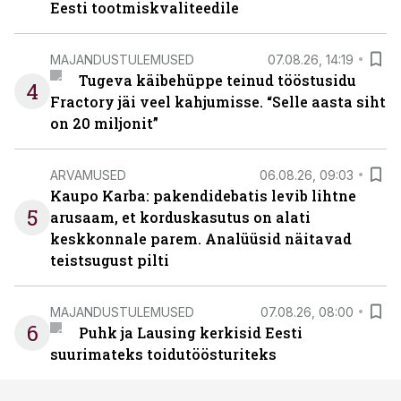
Eesti tootmiskvaliteedile
MAJANDUSTULEMUSED
07.08.26, 14:19
Tugeva käibehüppe teinud tööstusidu
4
Fractory jäi veel kahjumisse. “Selle aasta siht
on 20 miljonit”
ARVAMUSED
06.08.26, 09:03
Kaupo Karba: pakendidebatis levib lihtne
5
arusaam, et korduskasutus on alati
keskkonnale parem. Analüüsid näitavad
teistsugust pilti
MAJANDUSTULEMUSED
07.08.26, 08:00
6
Puhk ja Lausing kerkisid Eesti
suurimateks toidutöösturiteks