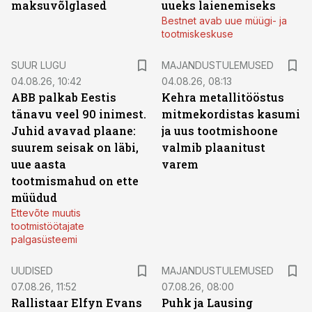
maksuvõlglased
uueks laienemiseks
Bestnet avab uue müügi- ja
tootmiskeskuse
SUUR LUGU
MAJANDUSTULEMUSED
04.08.26, 10:42
04.08.26, 08:13
ABB palkab Eestis
Kehra metallitööstus
tänavu veel 90 inimest.
mitmekordistas kasumi
Juhid avavad plaane:
ja uus tootmishoone
suurem seisak on läbi,
valmib plaanitust
uue aasta
varem
tootmismahud on ette
müüdud
Ettevõte muutis
tootmistöötajate
palgasüsteemi
UUDISED
MAJANDUSTULEMUSED
07.08.26, 11:52
07.08.26, 08:00
Rallistaar Elfyn Evans
Puhk ja Lausing