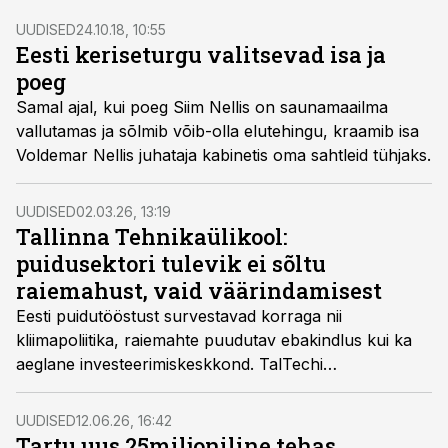
UUDISED
24.10.18, 10:55
Eesti keriseturgu valitsevad isa ja
poeg
Samal ajal, kui poeg Siim Nellis on saunamaailma
vallutamas ja sõlmib võib-olla elutehingu, kraamib isa
Voldemar Nellis juhataja kabinetis oma sahtleid tühjaks.
UUDISED
02.03.26, 13:19
Tallinna Tehnikaülikool:
puidusektori tulevik ei sõltu
raiemahust, vaid väärindamisest
Eesti puidutööstust survestavad korraga nii
kliimapoliitika, raiemahte puudutav ebakindlus kui ka
aeglane investeerimiskeskkond. TalTechi
puidutehnoloogia professori Jaan Kersi hinnangul ei
määra sektori tulevikku pelgalt metsavaru, vaid see,
UUDISED
12.06.26, 16:42
kui targalt suudetakse puitu väärindada.
Tartu uus 25miljoniline tehas