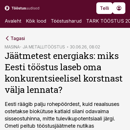
Telli
Avaleht
Kõik lood
Tööstusharud
TARK TÖÖSTUS 2
cebook
Tagasi
Twitter)
MASINA- JA METALLITÖÖSTUS
30.06.26, 08:02
Jäätmetest energiaks: miks
kedIn
Eesti tööstus laseb oma
ail
konkurentsieelisel korstnast
k
välja lennata?
Eesti räägib palju rohepöördest, kuid reaalsuses
ostetakse biokütuse katlaid siiani odavaima
sisseostuhinna, mitte tulevikupotentsiaali järgi.
Ometi peitub tööstusjäätmete nutikas