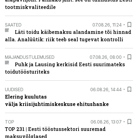
tootmiskvaliteedile
SAATED
07.08.26, 11:24
Läti toidu käibemaksu alandamine tõi hinnad
alla. Analüütik: riik teeb seal tugevat kontrolli
MAJANDUSTULEMUSED
07.08.26, 08:00
Puhk ja Lausing kerkisid Eesti suurimateks
toidutöösturiteks
UUDISED
06.08.26, 14:44
Elering kuulutas
välja kriisijuhtimiskeskuse ehitushanke
TOP
06.08.26, 13:07
TOP 231 | Eesti tööstussektori suuremad
maksuvõlglased