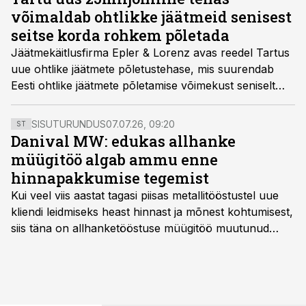
võimaldab ohtlikke jäätmeid senisest
seitse korda rohkem põletada
Jäätmekäitlusfirma Epler & Lorenz avas reedel Tartus
uue ohtlike jäätmete põletustehase, mis suurendab
Eesti ohtlike jäätmete põletamise võimekust seniselt
2000 tonnilt kuni 15 000 tonnini aastas.
SISUTURUNDUS
07.07.26, 09:20
ST
Danival MW: edukas allhanke
müügitöö algab ammu enne
hinnapakkumise tegemist
Kui veel viis aastat tagasi piisas metallitööstustel uue
kliendi leidmiseks heast hinnast ja mõnest kohtumisest,
siis täna on allhanketööstuse müügitöö muutunud
märksa pikemaks ja süsteemsemaks. Konkurents on
kasvanud, kliendid kaaluvad otsuseid põhjalikumalt
ning partnerit ei valita enam ainult tootmisvõimekuse
või hinnakirja järgi.