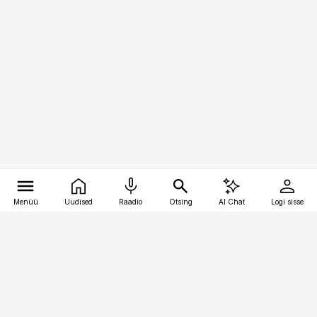
Menüü
Uudised
Raadio
Otsing
AI Chat
Logi sisse
Vana-Lõuna 39/1, 19094 Tallinn
(+372) 667 0111
toostusuudised@toostusuudised.ee