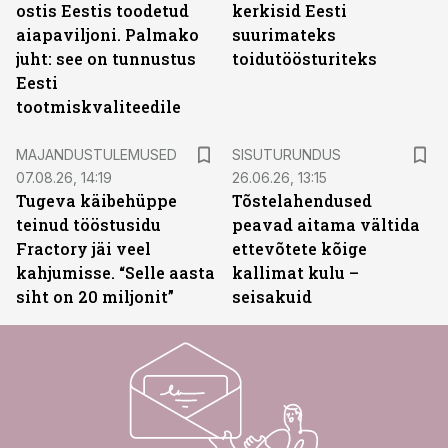
ostis Eestis toodetud
kerkisid Eesti
aiapaviljoni. Palmako
suurimateks
juht: see on tunnustus
toidutöösturiteks
Eesti
tootmiskvaliteedile
ST
MAJANDUSTULEMUSED
SISUTURUNDUS
07.08.26, 14:19
26.06.26, 13:15
Tugeva käibehüppe
Tõstelahendused
teinud tööstusidu
peavad aitama vältida
Fractory jäi veel
ettevõtete kõige
kahjumisse. “Selle aasta
kallimat kulu –
siht on 20 miljonit”
seisakuid