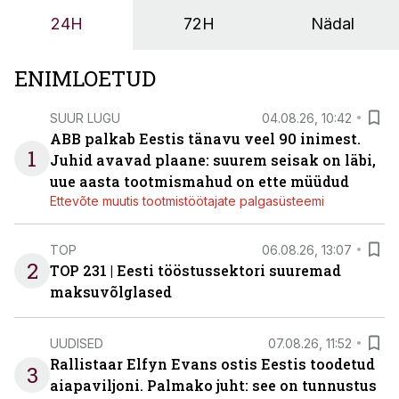
24H
72H
Nädal
ENIMLOETUD
SUUR LUGU
04.08.26, 10:42
ABB palkab Eestis tänavu veel 90 inimest.
1
Juhid avavad plaane: suurem seisak on läbi,
uue aasta tootmismahud on ette müüdud
Ettevõte muutis tootmistöötajate palgasüsteemi
TOP
06.08.26, 13:07
2
TOP 231 | Eesti tööstussektori suuremad
maksuvõlglased
UUDISED
07.08.26, 11:52
Rallistaar Elfyn Evans ostis Eestis toodetud
3
aiapaviljoni. Palmako juht: see on tunnustus