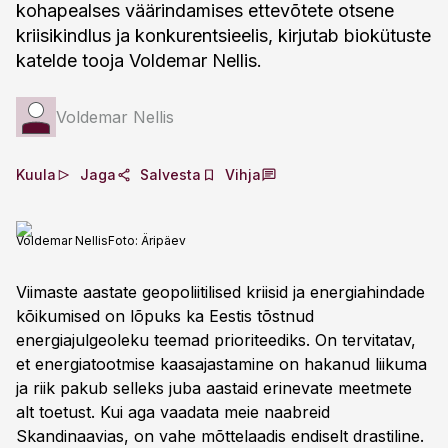
kohapealses väärindamises ettevõtete otsene
kriisikindlus ja konkurentsieelis, kirjutab biokütuste
katelde tooja Voldemar Nellis.
Voldemar Nellis
Kuula
Jaga
Salvesta
Vihja
Voldemar Nellis
Foto:
Äripäev
Viimaste aastate geopoliitilised kriisid ja energiahindade
kõikumised on lõpuks ka Eestis tõstnud
energiajulgeoleku teemad prioriteediks. On tervitatav,
et energiatootmise kaasajastamine on hakanud liikuma
ja riik pakub selleks juba aastaid erinevate meetmete
alt toetust. Kui aga vaadata meie naabreid
Skandinaavias, on vahe mõttelaadis endiselt drastiline.