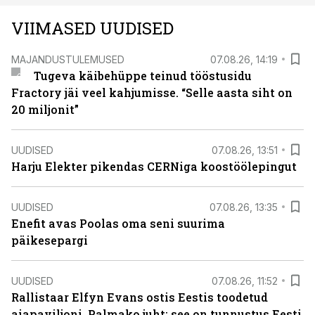
VIIMASED UUDISED
MAJANDUSTULEMUSED
07.08.26, 14:19
Tugeva käibehüppe teinud tööstusidu
Fractory jäi veel kahjumisse. “Selle aasta siht on
20 miljonit”
UUDISED
07.08.26, 13:51
Harju Elekter pikendas CERNiga koostöölepingut
UUDISED
07.08.26, 13:35
Enefit avas Poolas oma seni suurima
päikesepargi
UUDISED
07.08.26, 11:52
Rallistaar Elfyn Evans ostis Eestis toodetud
aiapaviljoni. Palmako juht: see on tunnustus Eesti