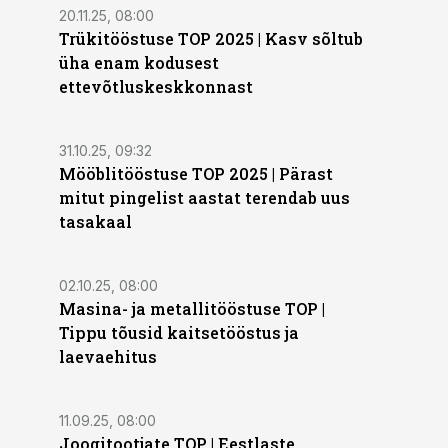
20.11.25, 08:00
Trükitööstuse TOP 2025 | Kasv sõltub
üha enam kodusest
ettevõtluskeskkonnast
31.10.25, 09:32
Mööblitööstuse TOP 2025 | Pärast
mitut pingelist aastat terendab uus
tasakaal
02.10.25, 08:00
Masina- ja metallitööstuse TOP |
Tippu tõusid kaitsetööstus ja
laevaehitus
11.09.25, 08:00
Joogitootjate TOP | Eestlaste