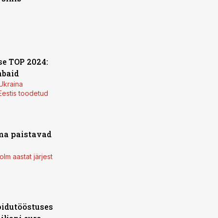
se TOP 2024:
mbaid
 Ukraina
Eestis toodetud
ma paistavad
lm aastat järjest
oidutööstuses