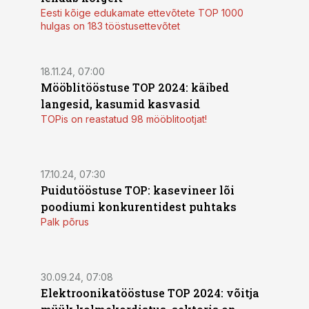
Eesti kõige edukamate ettevõtete TOP 1000
hulgas on 183 tööstusettevõtet
18.11.24, 07:00
Mööblitööstuse TOP 2024: käibed
langesid, kasumid kasvasid
TOPis on reastatud 98 mööblitootjat!
17.10.24, 07:30
Puidutööstuse TOP: kasevineer lõi
poodiumi konkurentidest puhtaks
Palk põrus
30.09.24, 07:08
Elektroonikatööstuse TOP 2024: võitja