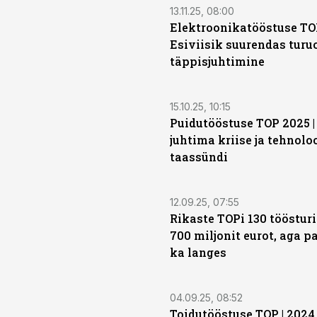
13.11.25, 08:00
Elektroonikatööstuse TOP
Esiviisik suurendas turuo
täppisjuhtimine
15.10.25, 10:15
Puidutööstuse TOP 2025 |
juhtima kriise ja tehnoloo
taassündi
12.09.25, 07:55
Rikaste TOPi 130 töösturit
700 miljonit eurot, aga p
ka langes
04.09.25, 08:52
Toidutööstuse TOP | 2024 