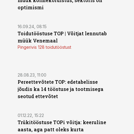
müük kolmekordistus, sektoris on
optimismi
16.09.24, 08:15
Toidutööstuse TOP | Võitjat lennutab
müük Venemaal
Pingerivis 128 toidutööstust
28.08.23, 11:00
Pereettevõtete TOP: edetabelisse
jõudis ka 14 tööstuse ja tootmisega
seotud ettevõtet
01.12.22, 15:22
Trükitööstuse TOPi võitja: keeruline
aasta, aga patt oleks kurta