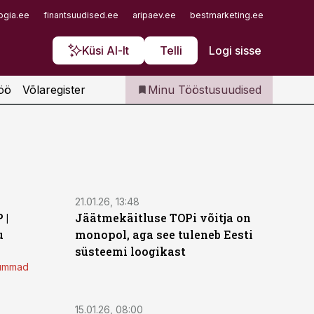
Iseteenindus
ogia.ee
finantsuudised.ee
aripaev.ee
bestmarketing.ee
finantsu
Telli Tööstusuudised
Küsi AI-lt
Telli
Logi sisse
öö
Võlaregister
Minu Tööstusuudised
21.01.26, 13:48
 |
Jäätmekäitluse TOPi võitja on
u
monopol, aga see tuleneb Eesti
süsteemi loogikast
 summad
15.01.26, 08:00