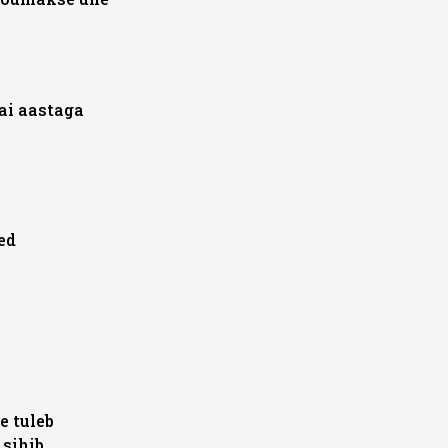
sai aastaga
ed
e tuleb
 sihib