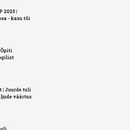
 2025 |
sa - kasu tõi
 Õpiti
gilist
 | Juurde tuli
aljude väärtus
oli