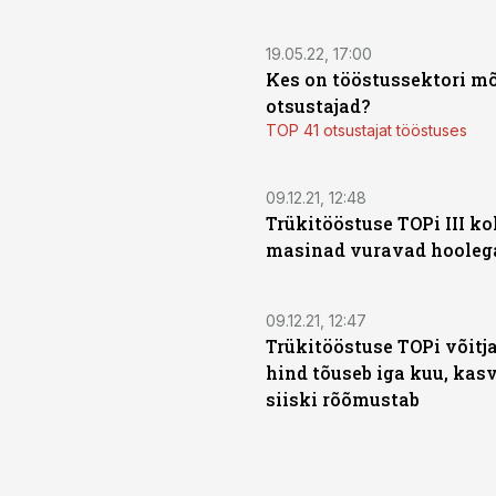
19.05.22, 17:00
Kes on tööstussektori m
otsustajad?
TOP 41 otsustajat tööstuses
09.12.21, 12:48
Trükitööstuse TOPi III ko
masinad vuravad hooleg
09.12.21, 12:47
Trükitööstuse TOPi võitja
hind tõuseb iga kuu, kas
siiski rõõmustab