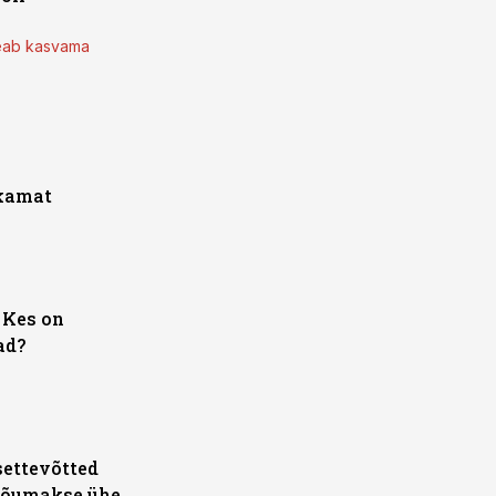
peab kasvama
ukamat
 Kes on
ad?
settevõtted
jõumakse ühe