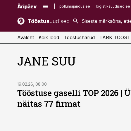
pollumajandus.ee
logistikauudised.ee
kaubandus.ee
imelineajalugu.ee
kinnisvarauudised.ee
imelineteadus.ee
Avaleht
Kõik lood
Tööstusharud
TARK TÖÖST
JANE SUU
19.02.26, 08:00
Tööstuse gaselli TOP 2026 | Ü
näitas 77 firmat