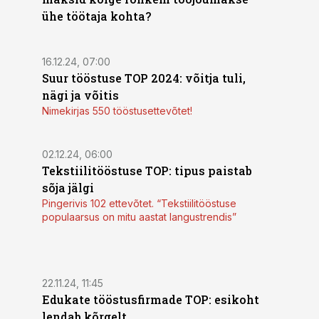
ühe töötaja kohta?
16.12.24, 07:00
Suur tööstuse TOP 2024: võitja tuli,
nägi ja võitis
Nimekirjas 550 tööstusettevõtet!
02.12.24, 06:00
Tekstiilitööstuse TOP: tipus paistab
sõja jälgi
Pingerivis 102 ettevõtet. “Tekstiilitööstuse
populaarsus on mitu aastat langustrendis”
22.11.24, 11:45
Edukate tööstusfirmade TOP: esikoht
lendab kõrgelt