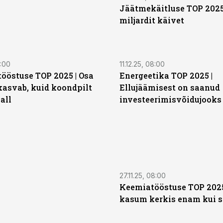
Jäätmekäitluse TOP 2025 
miljardit käivet
8:00
11.12.25, 08:00
tööstuse TOP 2025 | Osa
Energeetika TOP 2025 |
 kasvab, kuid koondpilt
Ellujäämisest on saanud
all
investeerimisvõidujooks
27.11.25, 08:00
Keemiatööstuse TOP 2025 
kasum kerkis enam kui s