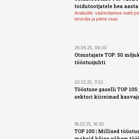
toidutootjatele hea aasta
Analüütik: väärindamise maht 
teravilja ja piima osas
26.06.25, 08:00
Otsustajate TOP: 50 mõj
tööstusjuhti
20.02.25, 11:22
Tööstuse gaselli TOP 105:
sektori kiireimad kasvaj
18.02.25, 16:30
TOP 100 | Millised tööstu
maksid kõige vähem töö