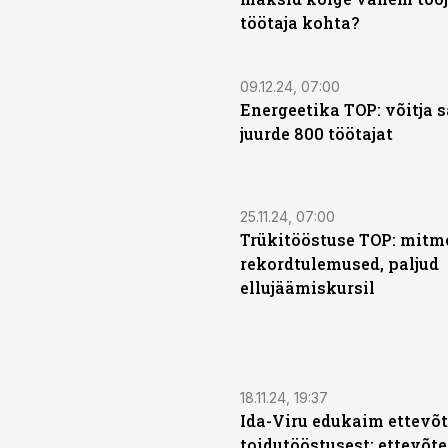
töötaja kohta?
09.12.24, 07:00
Energeetika TOP: võitja 
juurde 800 töötajat
25.11.24, 07:00
Trükitööstuse TOP: mitm
rekordtulemused, paljud
ellujäämiskursil
18.11.24, 19:37
Ida-Viru edukaim ettevõt
toidutööstusest: ettevõte