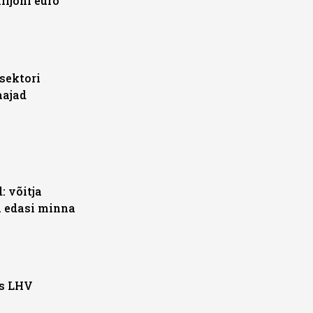
miljoni euro
sektori
aajad
 võitja
a edasi minna
as LHV