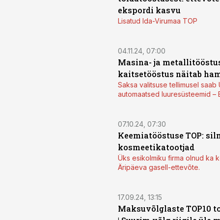
ekspordi kasvu
Lisatud Ida-Virumaa TOP
04.11.24, 07:00
Masina- ja metallitööstu
kaitsetööstus näitab ha
Saksa valitsuse tellimusel saab
automaatsed luuresüsteemid – 
07.10.24, 07:30
Keemiatööstuse TOP: sil
kosmeetikatootjad
Üks esikolmiku firma olnud ka ko
Äripäeva gasell-ettevõte.
17.09.24, 13:15
Maksuvõlglaste TOP10 t