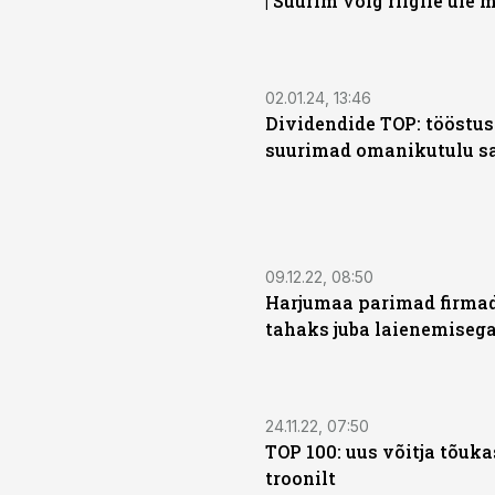
| Suurim võlg riigile üle 
02.01.24, 13:46
Dividendide TOP: tööstus
suurimad omanikutulu s
09.12.22, 08:50
Harjumaa parimad firmad:
tahaks juba laienemiseg
24.11.22, 07:50
TOP 100: uus võitja tõuk
troonilt