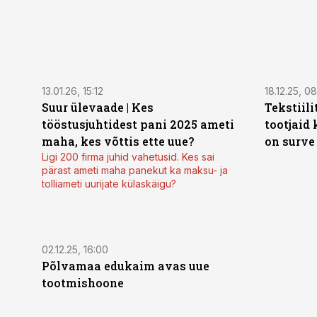
13.01.26, 15:12
18.12.25, 0
Suur ülevaade | Kes
Tekstiili
tööstusjuhtidest pani 2025 ameti
tootjaid
maha, kes võttis ette uue?
on surve 
Ligi 200 firma juhid vahetusid. Kes sai
pärast ameti maha panekut ka maksu- ja
tolliameti uurijate külaskäigu?
02.12.25, 16:00
Põlvamaa edukaim avas uue
tootmishoone