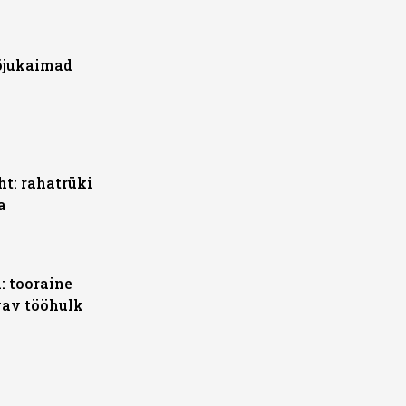
õjukaimad
ht: rahatrüki
a
: tooraine
vav tööhulk