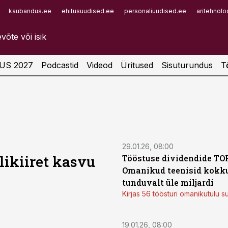
kaubandus.ee
ehitusuudised.ee
personaliuudised.ee
aritehnolo
Infopank
Radar
US 2027
Podcastid
Videod
Üritused
Sisuturundus
T
29.01.26, 08:00
likiiret kasvu
Tööstuse dividendide TOP
Omanikud teenisid kokk
tunduvalt üle miljardi
Kirjas 56 töösturi omanikutulu
19.01.26, 08:00