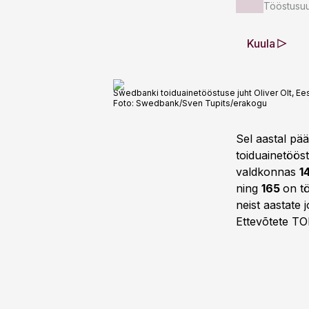
Tööstusuu
Kuula
Swedbanki toiduainetööstuse juht Oliver Olt, Ees
Foto:
Swedbank/Sven Tupits/erakogu
Sel aastal pä
toiduainetöös
valdkonnas
1
ning
165
on t
neist aastate
Ettevõtete TO