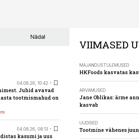
Nädal
VIIMASED U
MAJANDUSTULEMUSED
HKFoods kasvatas kas
04.08.26, 10:42
inimest. Juhid avavad
ARVAMUSED
Jane Oblikas: ärme anna
 aasta tootmismahud on
kasvab
emi
UUDISED
04.08.26, 08:13
Tootmine vähenes juuni
distas kasumi ja uus