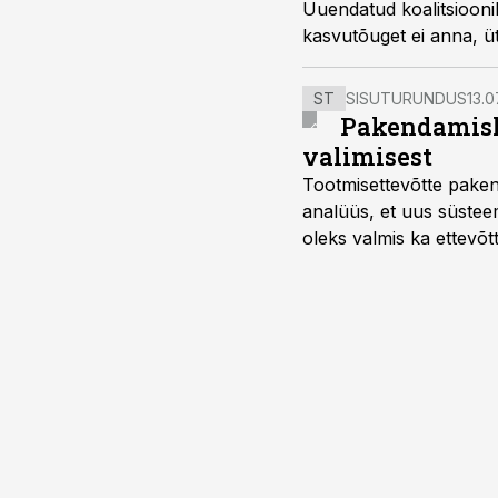
Uuendatud koalitsiooni
kasvutõuget ei anna, ütl
ST
SISUTURUNDUS
13.0
Pakendamisli
valimisest
Tootmisettevõtte paken
analüüs, et uus süstee
oleks valmis ka ettevõt
too, nendib tootmise j
Mitendorf.