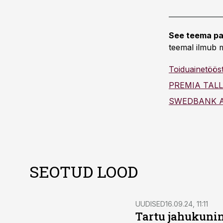
See teema pa
teemal ilmub m
Toiduainetöö
SWEDBANK 
SEOTUD LOOD
UUDISED
16.09.24, 11:11
Tartu jahukunin