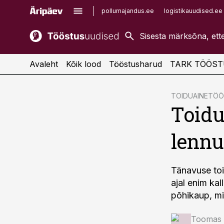
pollumajandus.ee
logistikauudised.ee
kaubandus.ee
imelineajalugu.ee
kinnisvarauudised.ee
imelineteadus.ee
Avaleht
Kõik lood
Tööstusharud
TARK TÖÖST
cebook
TOIDUAINETÖ
Toidu
Twitter)
kedIn
lenn
ail
k
Tänavuse toi
ajal enim kal
põhikaup, mi
Toomas 