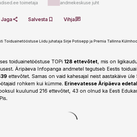
dised.ee toimetaja
andmekeskuse juht
Jaga
Salvesta
Vihja
ti Toiduainetööstuse Liidu juhataja Sirje Potisepp ja Premia Tallinna Külmhoo
äses toiduainetööstuse TOPi
128 ettevõtet
, mis on ligikau
tusest. Äripäeva Infopanga andmetel tegutseb Eestis toidua
439
ettevõtet. Samas on vaid kahesajal neist aastakäive ül
öötajaid rohkem kui kümme.
Erinevatesse Äripäeva edeta
 jooksul kuulunud 216 ettevõtet, 43 on olnud ka Eesti Eduk
Pis.