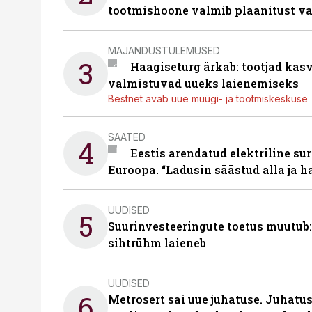
tootmishoone valmib plaanitust v
MAJANDUSTULEMUSED
3
Haagiseturg ärkab: tootjad kas
valmistuvad uueks laienemiseks
Bestnet avab uue müügi- ja tootmiskeskuse
SAATED
4
Eestis arendatud elektriline sur
Euroopa. “Ladusin säästud alla ja 
UUDISED
5
Suurinvesteeringute toetus muutub:
sihtrühm laieneb
UUDISED
6
Metrosert sai uue juhatuse. Juhatu