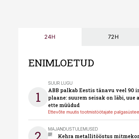
24H
72H
ENIMLOETUD
SUUR LUGU
ABB palkab Eestis tänavu veel 90 
1
plaane: suurem seisak on läbi, uue
ette müüdud
Ettevõte muutis tootmistöötajate palgasüste
MAJANDUSTULEMUSED
2
Kehra metallitööstus mitmekor