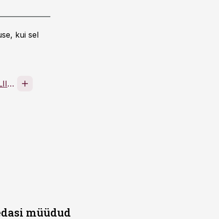
se, kui sel
EESTI TOIDUAINETÖÖSTUSE LIIT MTÜ
 edasi müüdud