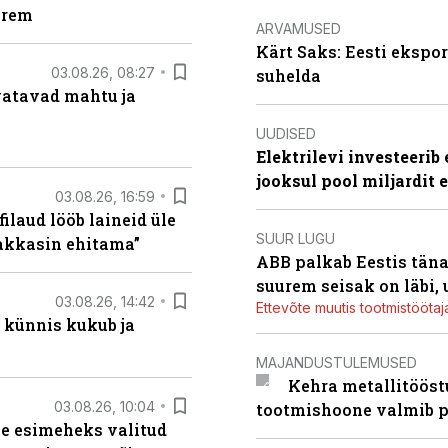
arem
ARVAMUSED
Kärt Saks: Eesti ekspor
03.08.26, 08:27
suhelda
vatavad mahtu ja
UUDISED
Elektrilevi investeeri
jooksul pool miljardit 
03.08.26, 16:59
filaud lööb laineid üle
SUUR LUGU
hakkasin ehitama”
ABB palkab Eestis täna
suurem seisak on läbi,
03.08.26, 14:42
Ettevõte muutis tootmistööta
 künnis kukub ja
MAJANDUSTULEMUSED
Kehra metallitööst
03.08.26, 10:04
tootmishoone valmib p
se esimeheks valitud