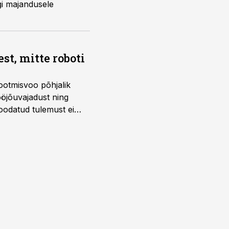
gi majandusele
t, mitte roboti
ootmisvoo põhjalik
öjõuvajadust ning
 oodatud tulemust ei
 tegevjuht Sander