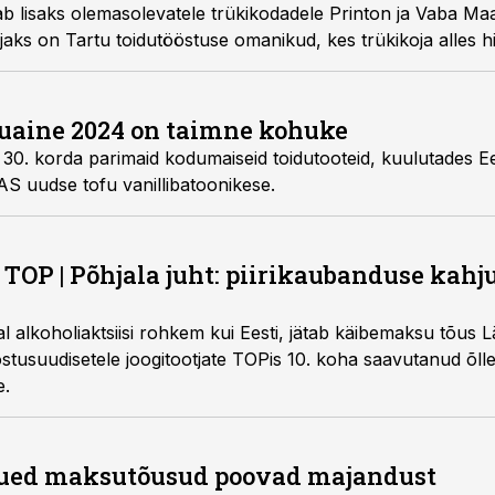
ab lisaks olemasolevatele trükikodadele Printon ja Vaba Maa
ks on Tartu toidutööstuse omanikud, kes trükikoja alles hilj
duaine 2024 on taimne kohuke
a 30. korda parimaid kodumaiseid toidutooteid, kuulutades E
 AS uudse tofu vanillibatoonikese.
e TOP | Põhjala juht: piirikaubanduse kahj
stal alkoholiaktsiisi rohkem kui Eesti, jätab käibemaksu tõus 
tusuudisetele joogitootjate TOPis 10. koha saavutanud õlle
e.
 uued maksutõusud poovad majandust