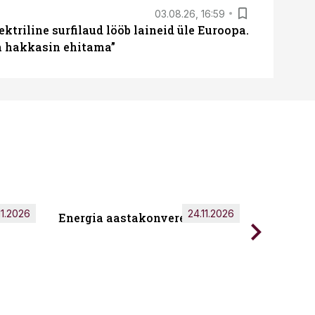
03.08.26, 16:59
ektriline surfilaud lööb laineid üle Euroopa.
ja hakkasin ehitama”
11.2026
24.11.2026
Energia aastakonverents 2026
Tark töö