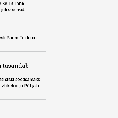
 ka Tallinna
uti soetasid.
esti Parim Toiduaine
u tasandab
Läti siiski soodsamaks
 väiketootja Põhjala