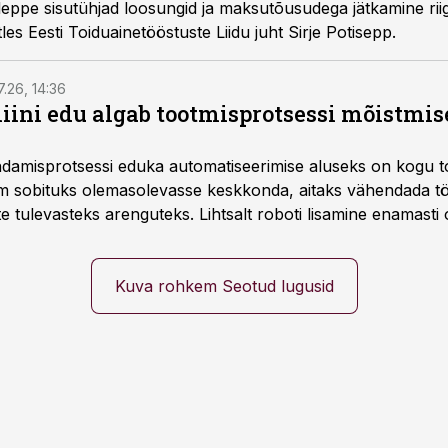
leppe sisutühjad loosungid ja maksutõusudega jätkamine rii
es Eesti Toiduainetööstuste Liidu juht Sirje Potisepp.
7.26, 14:36
ini edu algab tootmisprotsessi mõistmises
damisprotsessi eduka automatiseerimise aluseks on kogu t
m sobituks olemasolevasse keskkonda, aitaks vähendada tö
te tulevasteks arenguteks. Lihtsalt roboti lisamine enamasti
a tööstuse automatiseerimislahenduste arendaja Smitech OÜ
Kuva rohkem Seotud lugusid