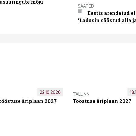
usuuringute mõju
SAATED
Eestis arendatud el
“Ladusin säästud alla 
22.10.2026
18.
TALLINN
tööstuse äriplaan 2027
Tööstuse äriplaan 2027