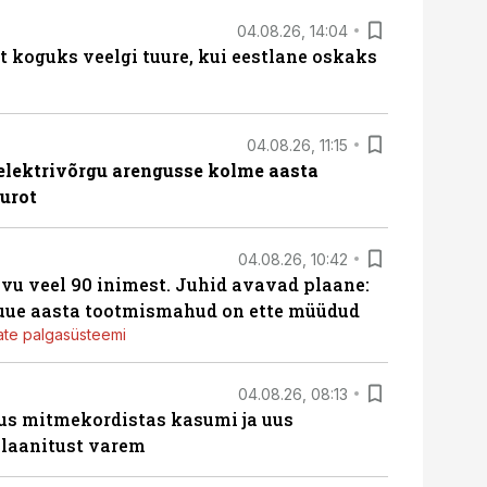
04.08.26, 14:04
t koguks veelgi tuure, kui eestlane oskaks
04.08.26, 11:15
b elektrivõrgu arengusse kolme aasta
eurot
04.08.26, 10:42
vu veel 90 inimest. Juhid avavad plaane:
 uue aasta tootmismahud on ette müüdud
jate palgasüsteemi
04.08.26, 08:13
us mitmekordistas kasumi ja uus
laanitust varem