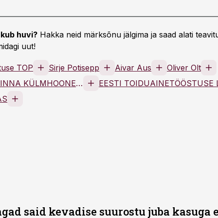
kub huvi?
Hakka neid märksõnu jälgima ja saad alati teavitu
idagi uut!
stuse TOP
Sirje Potisepp
Aivar Aus
Oliver Olt
PREMIA TALLINNA KÜLMHOONE AS
AS
gad said kevadise suurostu juba kasuga