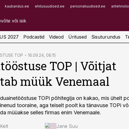
kaubandus.ee
ehitusuudised.ee
personaliuudised.ee
aritehnolo
Infopank
Radar
US 2027
Podcastid
Videod
Üritused
Sisuturundus
T
ÖSTUSE TOP
16.09.24, 08:15
tööstuse TOP | Võitjat
utab müük Venemaal
duainetööstuse TOPi põhitegija on kakao, mis ühelt po
linenud tooraine, aga teiselt poolt ka tänavuse TOPi või
da müüakse selles firmas enim Venemaale.
Kelt
Jane Suu