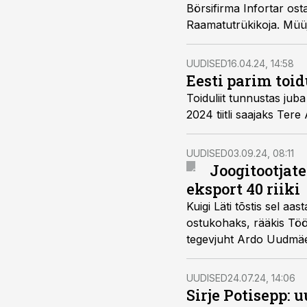
Börsifirma Infortar ost
Raamatutrükikoja. Müüja
UUDISED
16.04.24, 14:58
Eesti parim toi
Toiduliit tunnustas jub
2024 tiitli saajaks Tere
UUDISED
03.09.24, 08:11
Joogitootjat
eksport 40 riiki
Kuigi Läti tõstis sel aa
ostukohaks, rääkis Töös
tegevjuht Ardo Uudmä
UUDISED
24.07.24, 14:06
Sirje Potisepp: