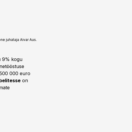
ne juhataja Aivar Aus.
du 9% kogu
inetööstuse
e 500 000 euro
belitesse
on
amate