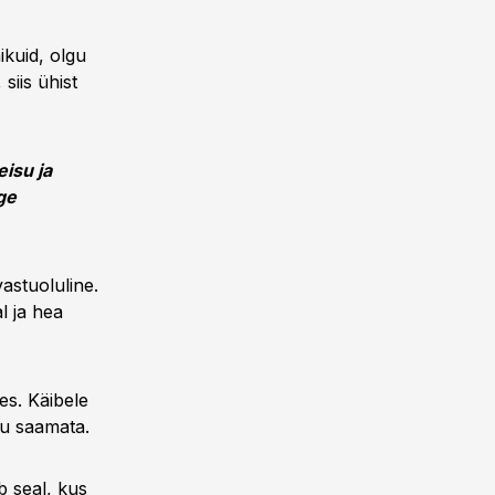
ikuid, olgu
siis ühist
isu ja
ge
astuoluline.
l ja hea
es. Käibele
ttu saamata.
b seal, kus