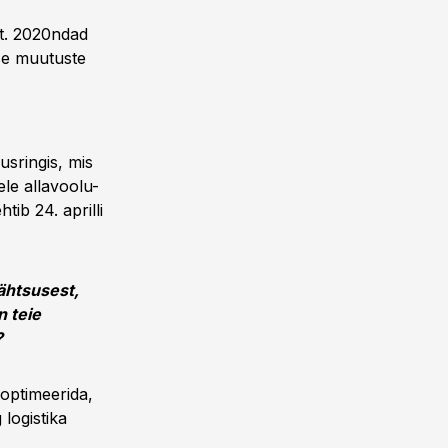
lt. 2020ndad
se muutuste
usringis, mis
ele allavoolu-
htib 24. aprilli
ähtsusest,
n teie
?
optimeerida,
logistika