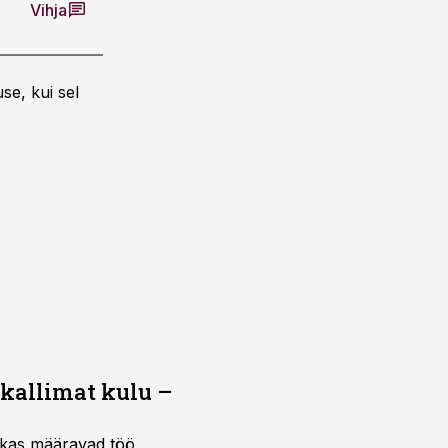
Vihja
se, kui sel
 kallimat kulu –
ktikas määravad töö