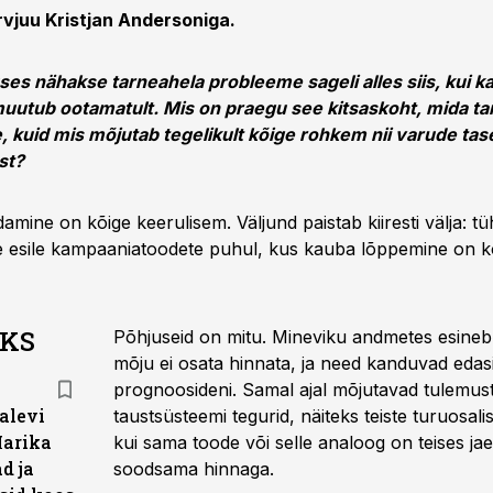
rvjuu Kristjan Andersoniga.
es nähakse tarneahela probleeme sageli alles siis, kui 
muutub ootamatult. Mis on praegu see kitsaskoht, mida t
, kuid mis mõjutab tegelikult kõige rohkem nii varude tase
st?
mine on kõige keerulisem. Väljund paistab kiiresti välja: tühi r
ee esile kampaaniatoodete puhul, kus kauba lõppemine on 
AKS
Põhjuseid on mitu. Mineviku andmetes esineb 
mõju ei osata hinnata, ja need kanduvad edasi
prognoosideni. Samal ajal mõjutavad tulemu
alevi
taustsüsteemi tegurid, näiteks teiste turuosali
Marika
kui sama toode või selle analoog on teises jae
d ja
soodsama hinnaga.