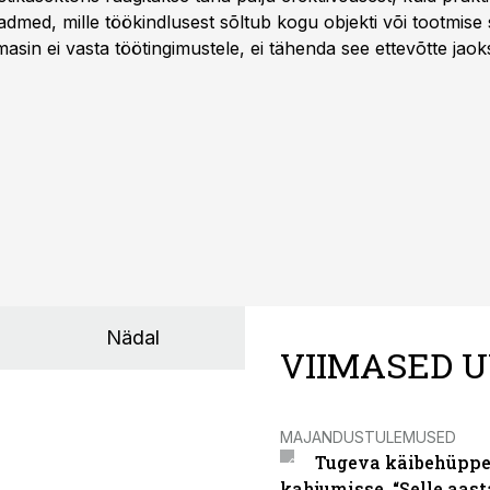
dmed, mille töökindlusest sõltub kogu objekti või tootmise 
asin ei vasta töötingimustele, ei tähenda see ettevõtte jaoks 
rahalist kulu, venivaid tähtaegu ja suuremaid riske tööohutu
Nädal
VIIMASED U
MAJANDUSTULEMUSED
Tugeva käibehüppe 
kahjumisse. “Selle aast