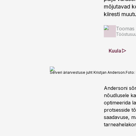
mõjutavad k
kiiresti muut
Toomas 
Tööstusuu
Kuula
Selveri äriarvestuse juht Kristjan Anderson.
Foto:
Andersoni sõnu
nõudlusele ka
optimeerida la
protsesside tõ
saadavuse, ma
tarneahelakon