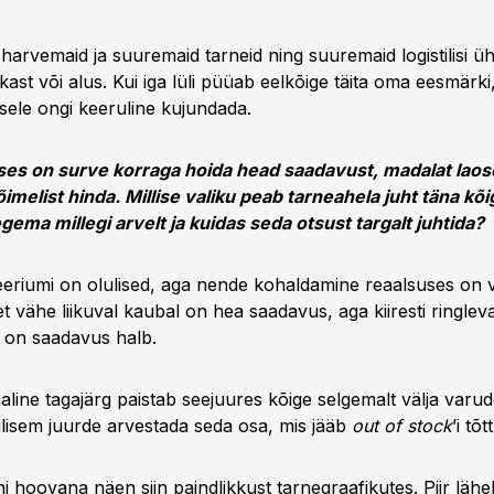
arvemaid ja suuremaid tarneid ning suuremaid logistilisi üh
kast või alus. Kui iga lüli püüab eelkõige täita oma eesmärki, 
sele ongi keeruline kujundada.
s on surve korraga hoida head saadavust, madalat laose
melist hinda. Millise valiku peab tarneahela juht täna kõi
ema millegi arvelt ja kuidas seda otsust targalt juhtida?
eeriumi on olulised, aga nende kohaldamine reaalsuses on v
et vähe liikuval kaubal on hea saadavus, aga kiiresti ringleva
l on saadavus halb.
aline tagajärg paistab seejuures kõige selgemalt välja varud
lisem juurde arvestada seda osa, mis jääb
out of stock
’i tõ
i hoovana näen siin paindlikkust tarnegraafikutes. Piir lähe