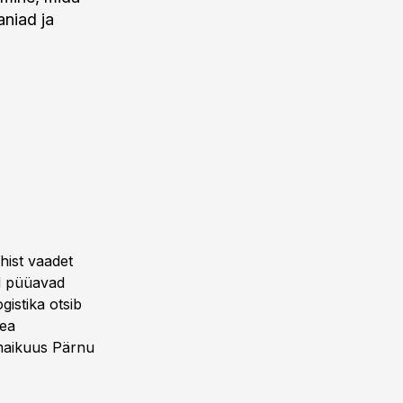
niad ja
hist vaadet
id püüavad
gistika otsib
hea
 maikuus Pärnu