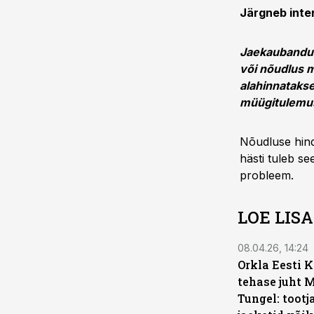
Järgneb inte
Jaekaubandus
või nõudlus 
alahinnatakse
müügitulemu
Nõudluse hinda
hästi tuleb s
probleem.
LOE LIS
08.04.26, 14:24
Orkla Eesti K
tehase juht 
Tungel: tootja