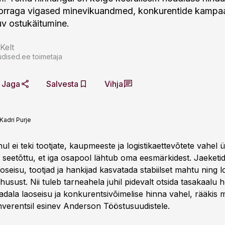
orraga vigased minevikuandmed, konkurentide kampaa
uv ostukäitumine.
Kelt
dised.ee toimetaja
Jaga
Salvesta
Vihja
Kadri Purje
l ei teki tootjate, kaupmeeste ja logistikaettevõtete vahel ü
 seetõttu, et iga osapool lähtub oma eesmärkidest. Jaeket
oseisu, tootjad ja hankijad kasvatada stabiilset mahtu ning lo
husust. Nii tuleb tarneahela juhil pidevalt otsida tasakaalu 
dala laoseisu ja konkurentsivõimelise hinna vahel, rääkis
verentsil esinev Anderson Tööstusuudistele.