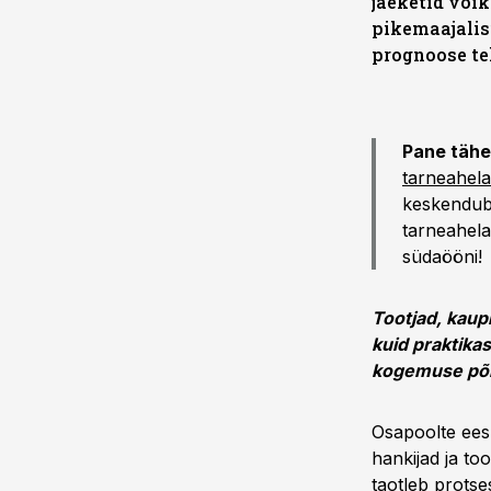
jaeketid või
pikemaajalis
prognoose t
Pane tähe
tarneahela
keskendub 
tarneahela
südaööni!
Tootjad, kaup
kuid praktika
kogemuse põhj
Osapoolte ees
hankijad ja to
taotleb protses