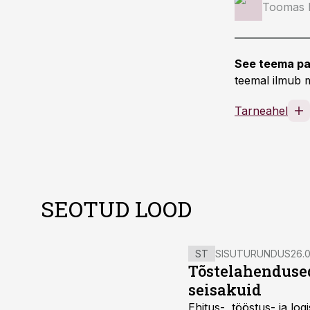
Toomas K
See teema pa
teemal ilmub m
Tarneahel
SEOTUD LOOD
ST
SISUTURUNDUS
26.0
Tõstelahendused
seisakuid
Ehitus-, tööstus- ja log