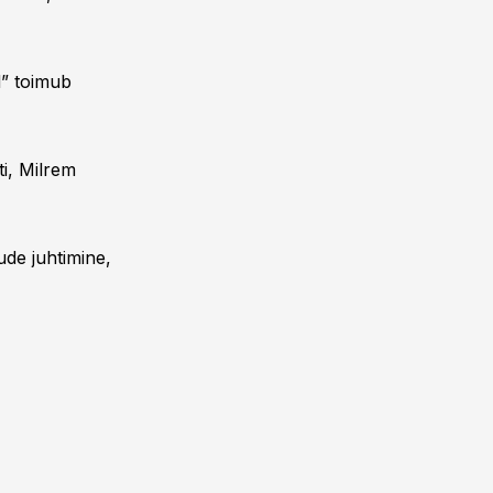
d” toimub
i, Milrem
ude juhtimine,