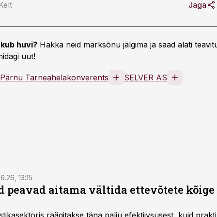
elt
Jaga
kub huvi?
Hakka neid märksõnu jälgima ja saad alati teavitu
idagi uut!
Pärnu Tarneahelakonverents
SELVER AS
6.26, 13:15
 peavad aitama vältida ettevõtete kõige
istikasektoris räägitakse täna palju efektiivsusest, kuid pra