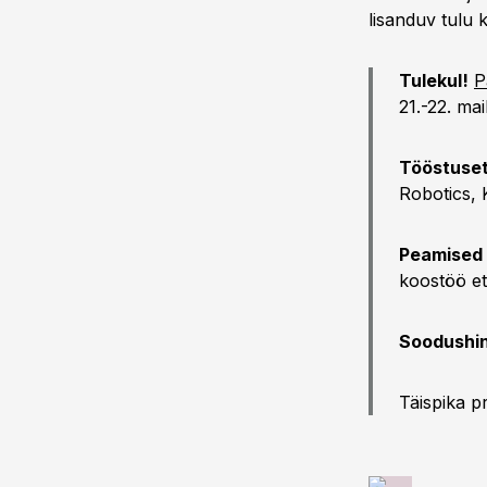
lisanduv tulu 
Tulekul!
P
21.-22. mail
Tööstuset
Robotics, 
Peamised
koostöö ett
Soodushi
Täispika 