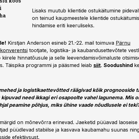
ksid koos
i
Lisaks muutub klientide ostukäitumine pideva
eha
on teinud kaupmeestele klientide ostukäitumi
hindamise eriti keeruliseks.
le!
Kirstjan Anderson esineb 21.-22. mail toimuva
Pärnu
konverentsi
tootjate, logistika- ja kaubandusettevõtete vestl
kiirele hinnatõusule ja selle leevendamisvõimaluste otsimis
s. Täispika programmi ja pääsmed leiab
siit
.
Soodushind
ke
mehed ja logistikaettevõtted räägivad kõik prognooside t
s kipuvad need ikkagi eri osapoolte vahel lagunema. Mis o
al peamine põhjus, miks ühine vaade nõudlusele ei teki
märgid on mõnevõrra erinevad. Jaeketid püüavad laoseise 
otjad püüdlevad stabiilse ja kasvava kaubamahu suunas ning 
side efektiivsust.