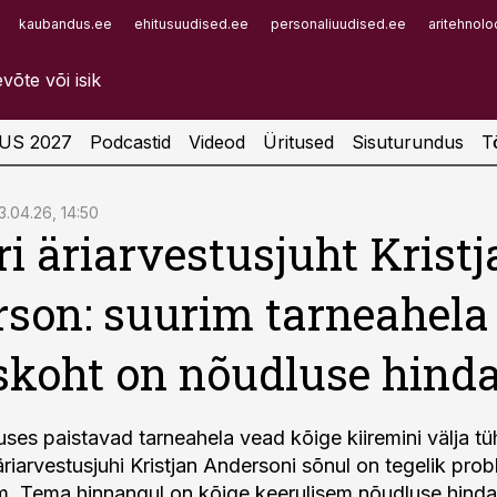
kaubandus.ee
ehitusuudised.ee
personaliuudised.ee
aritehnolo
Infopank
Radar
US 2027
Podcastid
Videod
Üritused
Sisuturundus
T
3.04.26, 14:50
ri äriarvestusjuht Krist
son: suurim tarneahela
skoht on nõudluse hind
s paistavad tarneahela vead kõige kiiremini välja tühj
äriarvestusjuhi Kristjan Andersoni sõnul on tegelik pro
m. Tema hinnangul on kõige keerulisem nõudluse hind