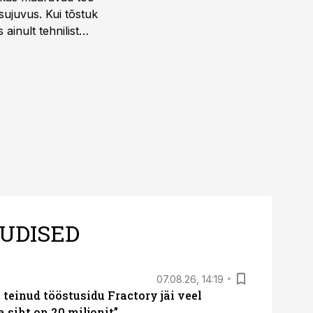
sujuvus. Kui tõstuk
ainult tehnilist
sele.
UDISED
07.08.26, 14:19
teinud tööstusidu Fractory jäi veel
a siht on 20 miljonit”