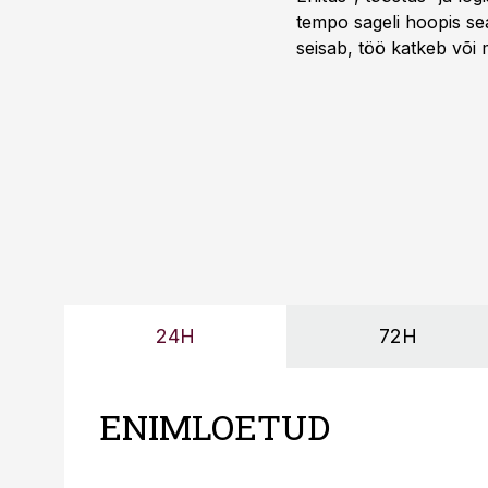
tempo sageli hoopis sea
seisab, töö katkeb või m
probleemi, vaid otsest 
24H
72H
ENIMLOETUD