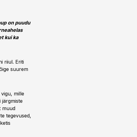
kaup on puudu
arneahelas
t kui ka
iiul. Eriti
kõige suurem
vigu, mille
 järgmiste
st muud
ste tegevused,
ketis