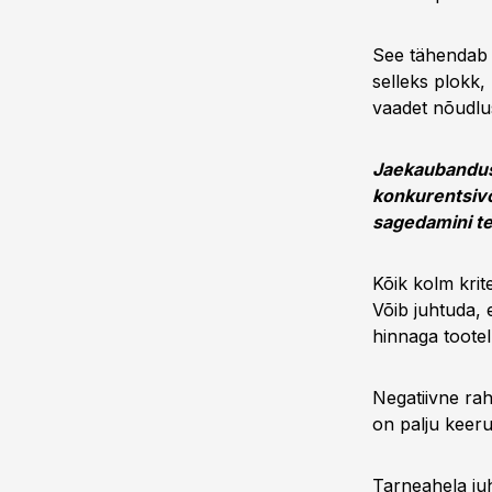
See tähendab h
selleks plokk, 
vaadet nõudlu
Jaekaubanduse
konkurentsivõi
sagedamini teg
Kõik kolm krit
Võib juhtuda, 
hinnaga toote
Negatiivne rah
on palju keeru
Tarneahela juh