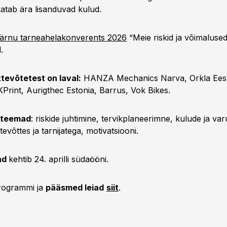
katab ära lisanduvad kulud.
ärnu tarneahelakonverents 2026
“Meie riskid ja võimaluse
.
tevõtetest on laval:
HANZA Mechanics Narva, Orkla Eest
KPrint, Aurigthec Estonia, Barrus, Vok Bikes.
 teemad
: riskide juhtimine, tervikplaneerimne, kulude ja var
evõttes ja tarnijatega, motivatsiooni.
nd
kehtib 24. aprilli südaööni.
programmi ja
pääsmed leiad
siit
.