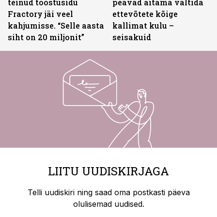
teinud tööstusidu
peavad aitama vältida
Fractory jäi veel
ettevõtete kõige
kahjumisse. “Selle aasta
kallimat kulu –
siht on 20 miljonit”
seisakuid
LIITU UUDISKIRJAGA
Telli uudiskiri ning saad oma postkasti päeva
olulisemad uudised.