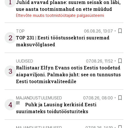
1
Juhid avavad plaane: suurem seisak on läbi,
uue aasta tootmismahud on ette müüdud
Ettevõte muutis tootmistöötajate palgasüsteemi
TOP
06.08.26, 13:07
2
TOP 231 | Eesti tööstussektori suuremad
maksuvõlglased
UUDISED
07.08.26, 11:52
Rallistaar Elfyn Evans ostis Eestis toodetud
3
aiapaviljoni. Palmako juht: see on tunnustus
Eesti tootmiskvaliteedile
MAJANDUSTULEMUSED
07.08.26, 08:00
4
Puhk ja Lausing kerkisid Eesti
suurimateks toidutöösturiteks
MAJANDUSTULEMUSED
07.08.26, 14:19