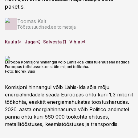
paketis.
Toomas Kelt
Tööstusuudised.ee toimetaja
Kuula
Jaga
Salvesta
Vihja
Euroopa Komisjoni hinnangul võib Lähis-Ida kriisi tulemusena kaduda
Euroopas tööstussektorist üle miljoni töökoha.
Foto:
Indrek Susi
Komisjoni hinnangul võib Lähis-Ida sõja mõju
energiahindadele seada Euroopas ohtu kuni 1,3 miljonit
töökohta, eeskätt energiamahukates tööstusharudes.
2026. aasta energiahinnasurve võib Politico andmetel
panna ohtu kuni 560 000 töökohta ehituses,
metallitööstuses, keemiatööstuses ja transpordis.