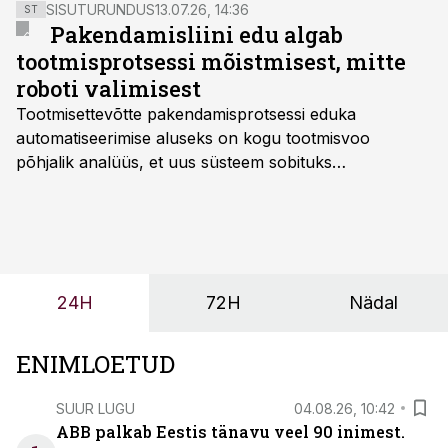
kiirendi määrus (Industrial Accelerator Act, IAA)
SISUTURUNDUS
13.07.26, 14:36
ST
annaks Euroopa tootjatele eelise riigihangetes ja
Pakendamisliini edu algab
avalikes toetusmeetmetes.
tootmisprotsessi mõistmisest, mitte
roboti valimisest
Tootmisettevõtte pakendamisprotsessi eduka
automatiseerimise aluseks on kogu tootmisvoo
põhjalik analüüs, et uus süsteem sobituks
olemasolevasse keskkonda, aitaks vähendada
tööjõuvajadust ning oleks valmis ka ettevõtte
tulevasteks arenguteks. Lihtsalt roboti lisamine
enamasti oodatud tulemust ei too, nendib tootmise ja
tööstuse automatiseerimislahenduste arendaja Smitech
24H
72H
Nädal
OÜ tegevjuht Sander Mitendorf.
ENIMLOETUD
SUUR LUGU
04.08.26, 10:42
ABB palkab Eestis tänavu veel 90 inimest.