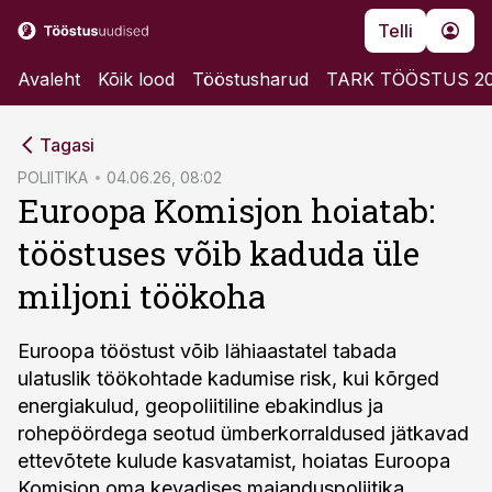
Telli
Avaleht
Kõik lood
Tööstusharud
TARK TÖÖSTUS 2
cebook
Tagasi
Twitter)
POLIITIKA
04.06.26, 08:02
Euroopa Komisjon hoiatab:
kedIn
tööstuses võib kaduda üle
ail
miljoni töökoha
k
Euroopa tööstust võib lähiaastatel tabada
ulatuslik töökohtade kadumise risk, kui kõrged
energiakulud, geopoliitiline ebakindlus ja
rohepöördega seotud ümberkorraldused jätkavad
ettevõtete kulude kasvatamist, hoiatas Euroopa
Komisjon oma kevadises majanduspoliitika