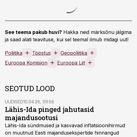
See teema pakub huvi?
Hakka neid märksõnu jälgima
ja saad alati teavituse, kui sel teemal ilmub midagi uut!
Poliitika
Tööstus
Geopoliitika
Euroopa Komisjon
Euroopa Liit
SEOTUD LOOD
UUDISED
10.04.26, 09:56
Lähis-Ida pinged jahutasid
majandusootusi
Lähis-Ida sündmused ja kasvavad inflatsioonihirmud
on muutnud Eesti majandusekspertide hinnangud