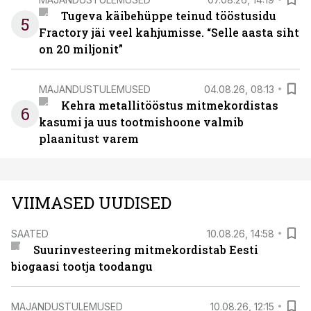
Tugeva käibehüppe teinud tööstusidu
5
Fractory jäi veel kahjumisse. “Selle aasta siht
on 20 miljonit”
MAJANDUSTULEMUSED
04.08.26, 08:13
Kehra metallitööstus mitmekordistas
6
kasumi ja uus tootmishoone valmib
plaanitust varem
VIIMASED UUDISED
SAATED
10.08.26, 14:58
Suurinvesteering mitmekordistab Eesti
biogaasi tootja toodangu
MAJANDUSTULEMUSED
10.08.26, 12:15