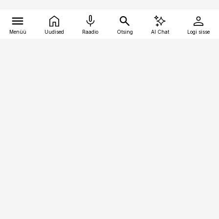
Menüü
Uudised
Raadio
Otsing
AI Chat
Logi sisse
Vana-Lõuna 39/1, 19094 Tallinn
(+372) 667 0111
toostusuudised@toostusuudised.ee
Telli
Reklaam
Firmast
Sisu kasutamisõigused
Ajakirjaniku
eetikakoodeks
Üldtingimused
Privaatsustingimused
Küpsiste poliitika
KKK
Eesti Meediaettevõtete
Eelistuste haldamine