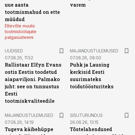
uue aasta
varem
tootmismahud on ette
müüdud
Ettevõte muutis
tootmistöötajate
palgasüsteemi
UUDISED
MAJANDUSTULEMUSED
07.08.26, 11:52
07.08.26, 08:00
Rallistaar Elfyn Evans
Puhk ja Lausing
ostis Eestis toodetud
kerkisid Eesti
aiapaviljoni. Palmako
suurimateks
juht: see on tunnustus
toidutöösturiteks
Eesti
tootmiskvaliteedile
ST
MAJANDUSTULEMUSED
SISUTURUNDUS
07.08.26, 14:19
26.06.26, 13:15
Tugeva käibehüppe
Tõstelahendused