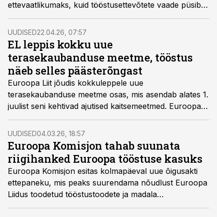
ettevaatlikumaks, kuid tööstusettevõtete vaade püsib
rahulikum. Eesti Konjunktuuriinstituudi märtsikuu
küsitluse järgi on tööstuse kindlustunne jäänud
UUDISED
22.04.26, 07:57
sisuliselt eelmise aasta tasemele, samal ajal kui üldine
EL leppis kokku uue
majanduskliima on võrreldes detsembriga järsult
terasekaubanduse meetme, tööstus
nõrgenenud.
näeb selles päästerõngast
Euroopa Liit jõudis kokkuleppele uue
terasekaubanduse meetme osas, mis asendab alates 1.
juulist seni kehtivad ajutised kaitsemeetmed. Euroopa
terasetööstus nimetab lahendust pretsedendituks
sammuks, mis peaks pidurdama impordisurvet, aitama
UUDISED
04.03.26, 18:57
säilitada tootmisvõimsust ja hoidma sektoris alles üle
Euroopa Komisjon tahab suunata
230 000 töökoha.
riigihanked Euroopa tööstuse kasuks
Euroopa Komisjon esitas kolmapäeval uue õigusakti
ettepaneku, mis peaks suurendama nõudlust Euroopa
Liidus toodetud tööstustoodete ja madala
süsinikuheitega tehnoloogiate järele. Nn tööstuse