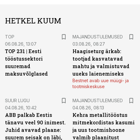
HETKEL KUUM
TOP
MAJANDUSTULEMUSED
06.08.26, 13:07
03.08.26, 08:27
TOP 231 | Eesti
Haagiseturg ärkab:
tööstussektori
tootjad kasvatavad
suuremad
mahtu ja valmistuvad
maksuvõlglased
uueks laienemiseks
Bestnet avab uue müügi- ja
tootmiskeskuse
SUUR LUGU
MAJANDUSTULEMUSED
04.08.26, 10:42
04.08.26, 08:13
ABB palkab Eestis
Kehra metallitööstus
tänavu veel 90 inimest.
mitmekordistas kasumi
Juhid avavad plaane:
ja uus tootmishoone
suurem seisak on läbi,
valmib plaanitust