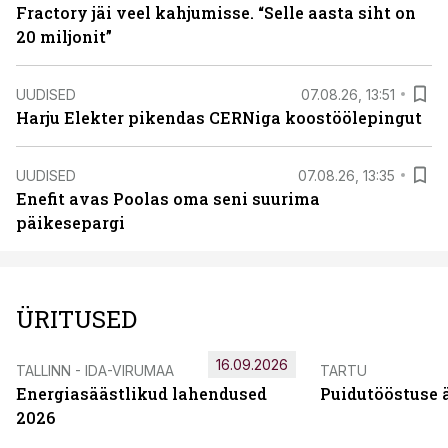
Fractory jäi veel kahjumisse. “Selle aasta siht on
20 miljonit”
UUDISED
07.08.26, 13:51
Harju Elekter pikendas CERNiga koostöölepingut
UUDISED
07.08.26, 13:35
Enefit avas Poolas oma seni suurima
päikesepargi
ÜRITUSED
16.09.2026
TALLINN - IDA-VIRUMAA
TARTU
Energiasäästlikud lahendused
Puidutööstuse 
2026