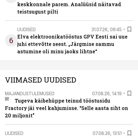
keskkonnale parem. Analüüsid näitavad
teistsugust pilti
UUDISED
31.07.26, 09:45
Elva elektroonikatööstus GPV Eesti sai uue
6
juhi ettevõtte seest. „Järgmise sammu
astumine oli minu jaoks lihtne“
VIIMASED UUDISED
MAJANDUSTULEMUSED
07.08.26, 14:19
Tugeva käibehüppe teinud tööstusidu
Fractory jäi veel kahjumisse. “Selle aasta siht on
20 miljonit”
UUDISED
07.08.26, 13:51