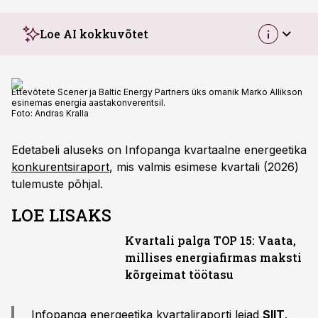
Loe AI kokkuvõtet
Ettevõtete Scener ja Baltic Energy Partners üks omanik Marko Allikson
esinemas energia aastakonverentsil.
Foto:
Andras Kralla
Edetabeli aluseks on Infopanga kvartaalne energeetika
konkurentsiraport
, mis valmis esimese kvartali (2026)
tulemuste põhjal.
LOE LISAKS
Kvartali palga TOP 15: Vaata,
millises energiafirmas maksti
kõrgeimat töötasu
Infopanga energeetika kvartaliraporti leiad
SIIT
.