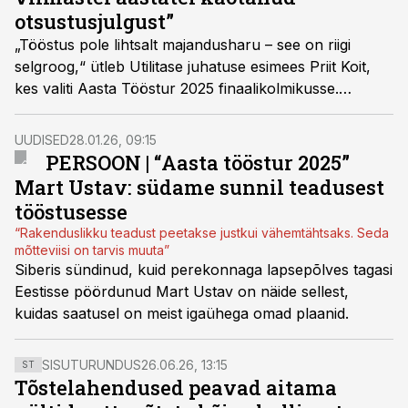
otsustusjulgust”
„Tööstus pole lihtsalt majandusharu – see on riigi
selgroog,“ ütleb Utilitase juhatuse esimees Priit Koit,
kes valiti Aasta Tööstur 2025 finaalikolmikusse.
Kodumaisest tööstusest, aga ka Utilitase lähiaja
plaanidest rääkis Koit intervjuus Äripäeva raadiole.
UUDISED
28.01.26, 09:15
PERSOON | “Aasta tööstur 2025”
Mart Ustav: südame sunnil teadusest
tööstusesse
“Rakenduslikku teadust peetakse justkui vähemtähtsaks. Seda
mõtteviisi on tarvis muuta”
Siberis sündinud, kuid perekonnaga lapsepõlves tagasi
Eestisse pöördunud Mart Ustav on näide sellest,
kuidas saatusel on meist igaühega omad plaanid.
SISUTURUNDUS
26.06.26, 13:15
ST
Tõstelahendused peavad aitama