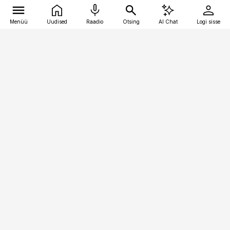
Menüü
Uudised
Raadio
Otsing
AI Chat
Logi sisse
Vana-Lõuna 39/1, 19094 Tallinn
(+372) 667 0111
toostusuudised@toostusuudised.ee
Telli
Reklaam
Firmast
Sisu kasutamisõigused
Ajakirjaniku
eetikakoodeks
Üldtingimused
Privaatsustingimused
Küpsiste poliitika
KKK
Eesti Meediaettevõtete
Eelistuste haldamine
Liit