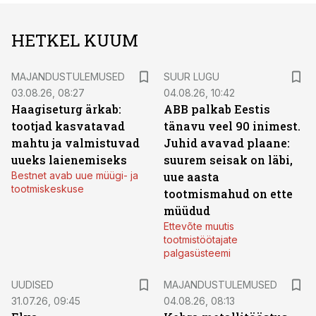
HETKEL KUUM
MAJANDUSTULEMUSED
SUUR LUGU
03.08.26, 08:27
04.08.26, 10:42
Haagiseturg ärkab:
ABB palkab Eestis
tootjad kasvatavad
tänavu veel 90 inimest.
mahtu ja valmistuvad
Juhid avavad plaane:
uueks laienemiseks
suurem seisak on läbi,
Bestnet avab uue müügi- ja
uue aasta
tootmiskeskuse
tootmismahud on ette
müüdud
Ettevõte muutis
tootmistöötajate
palgasüsteemi
UUDISED
MAJANDUSTULEMUSED
31.07.26, 09:45
04.08.26, 08:13