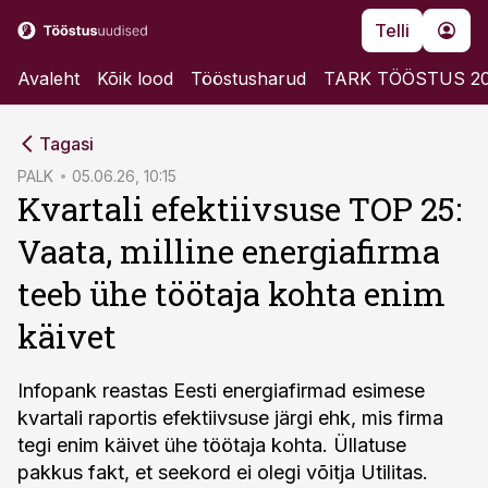
Telli
Avaleht
Kõik lood
Tööstusharud
TARK TÖÖSTUS 2
cebook
Tagasi
Twitter)
PALK
05.06.26, 10:15
Kvartali efektiivsuse TOP 25:
kedIn
Vaata, milline energiafirma
ail
teeb ühe töötaja kohta enim
k
käivet
Infopank reastas Eesti energiafirmad esimese
kvartali raportis efektiivsuse järgi ehk, mis firma
tegi enim käivet ühe töötaja kohta. Üllatuse
pakkus fakt, et seekord ei olegi võitja Utilitas.