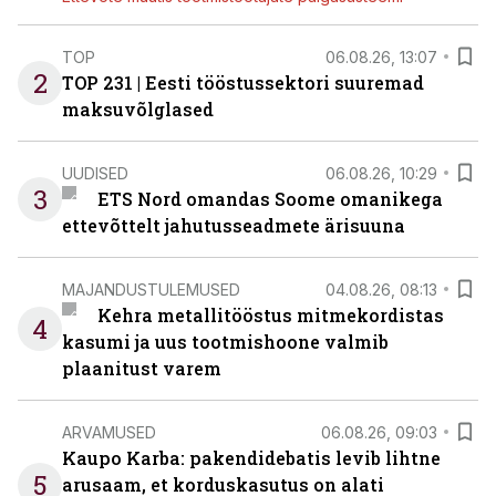
TOP
06.08.26, 13:07
2
TOP 231 | Eesti tööstussektori suuremad
maksuvõlglased
UUDISED
06.08.26, 10:29
3
ETS Nord omandas Soome omanikega
ettevõttelt jahutusseadmete ärisuuna
MAJANDUSTULEMUSED
04.08.26, 08:13
Kehra metallitööstus mitmekordistas
4
kasumi ja uus tootmishoone valmib
plaanitust varem
ARVAMUSED
06.08.26, 09:03
Kaupo Karba: pakendidebatis levib lihtne
5
arusaam, et korduskasutus on alati