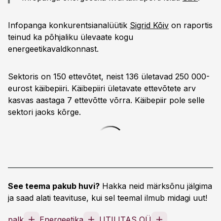
Infopanga konkurentsianalüütik
Sigrid Kõiv
on raportis
teinud ka põhjaliku ülevaate kogu
energeetikavaldkonnast.
Sektoris on 150 ettevõtet, neist 136 ületavad 250 000-
eurost käibepiiri. Käibepiiri ületavate ettevõtete arv
kasvas aastaga 7 ettevõtte võrra. Käibepiir pole selle
sektori jaoks kõrge.
See teema pakub huvi?
Hakka neid märksõnu jälgima
ja saad alati teavituse, kui sel teemal ilmub midagi uut!
palk
Energeetika
UTILITAS OÜ