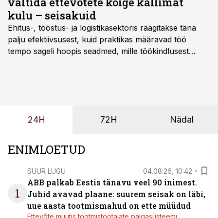
vältida ettevõtete kõige kallimat
kulu – seisakuid
Ehitus-, tööstus- ja logistikasektoris räägitakse täna
palju efektiivsusest, kuid praktikas määravad töö
tempo sageli hoopis seadmed, mille töökindlusest
sõltub kogu objekti või tootmise sujuvus. Kui tõstuk
seisab, töö katkeb või masin ei vasta töötingimustele,
ei tähenda see ettevõtte jaoks ainult tehnilist
probleemi, vaid otsest rahalist kulu, venivaid tähtaegu
ja suuremaid riske tööohutusele.
24H
72H
Nädal
ENIMLOETUD
SUUR LUGU
04.08.26, 10:42
ABB palkab Eestis tänavu veel 90 inimest.
1
Juhid avavad plaane: suurem seisak on läbi,
uue aasta tootmismahud on ette müüdud
Ettevõte muutis tootmistöötajate palgasüsteemi