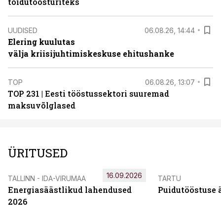
toidutöösturiteks
UUDISED
06.08.26, 14:44
Elering kuulutas
välja kriisijuhtimiskeskuse ehitushanke
TOP
06.08.26, 13:07
TOP 231 | Eesti tööstussektori suuremad
maksuvõlglased
ÜRITUSED
16.09.2026
TALLINN - IDA-VIRUMAA
TARTU
Energiasäästlikud lahendused
Puidutööstuse 
2026