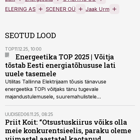
ELERING AS
SCENER OÜ
Jaak Urm
SEOTUD LOOD
TOP
11.12.25, 10:00
Energeetika TOP 2025 | Võitja
tõstab Eesti energiatõhususe lati
uuele tasemele
Utilitas Tallinna Elektrijaam tõusis tänavuse
energeetika TOPi võitjaks tänu tugevale
majandustulemusele, suuremahulistele
investeeringutele ja tehnoloogilistele lahendustele, mis
on muutnud Väo energiakompleksi Eesti üheks
UUDISED
06.11.25, 08:25
efektiivsemaks ja kriisikindlamaks tootmisüksuseks.
Priit Koit: “Otsustuskiirus võiks olla
meie konkurentsieelis, paraku oleme
viimastel aastatel kaotanud