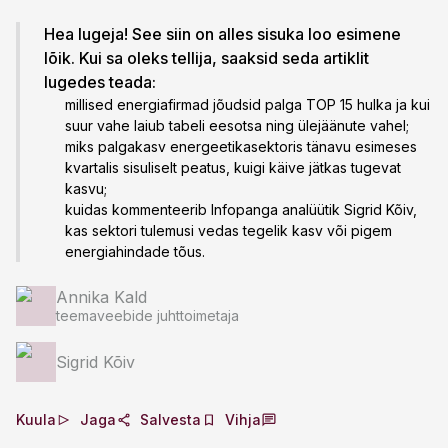
Hea lugeja! See siin on alles sisuka loo esimene
lõik. Kui sa oleks tellija, saaksid seda artiklit
lugedes teada:
millised energiafirmad jõudsid palga TOP 15 hulka ja kui
suur vahe laiub tabeli eesotsa ning ülejäänute vahel;
miks palgakasv energeetikasektoris tänavu esimeses
kvartalis sisuliselt peatus, kuigi käive jätkas tugevat
kasvu;
kuidas kommenteerib Infopanga analüütik Sigrid Kõiv,
kas sektori tulemusi vedas tegelik kasv või pigem
energiahindade tõus.
Annika Kald
teemaveebide juhttoimetaja
Sigrid Kõiv
Kuula
Jaga
Salvesta
Vihja