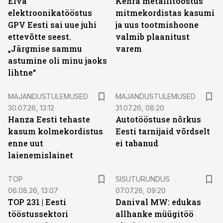
Elva
Kehra metallitööstus
elektroonikatööstus
mitmekordistas kasumi
GPV Eesti sai uue juhi
ja uus tootmishoone
ettevõtte seest.
valmib plaanitust
„Järgmise sammu
varem
astumine oli minu jaoks
lihtne“
MAJANDUSTULEMUSED
MAJANDUSTULEMUSED
30.07.26, 13:12
31.07.26, 08:20
Hanza Eesti tehaste
Autotööstuse nõrkus
kasum kolmekordistus
Eesti tarnijaid võrdselt
enne uut
ei tabanud
laienemislainet
ST
TOP
SISUTURUNDUS
06.08.26, 13:07
07.07.26, 09:20
TOP 231 | Eesti
Danival MW: edukas
tööstussektori
allhanke müügitöö