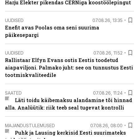
Harju Elekter pikendas CERNiga koostöölepingut
UUDISED
07.08.26, 13:35
Enefit avas Poolas oma seni suurima
päikesepargi
UUDISED
07.08.26, 11:52
Rallistaar Elfyn Evans ostis Eestis toodetud
aiapaviljoni. Palmako juht: see on tunnustus Eesti
tootmiskvaliteedile
SAATED
07.08.26, 11:24
Läti toidu käibemaksu alandamine tõi hinnad
alla. Analüütik: riik teeb seal tugevat kontrolli
MAJANDUSTULEMUSED
07.08.26, 08:00
Puhk ja Lausing kerkisid Eesti suurimateks