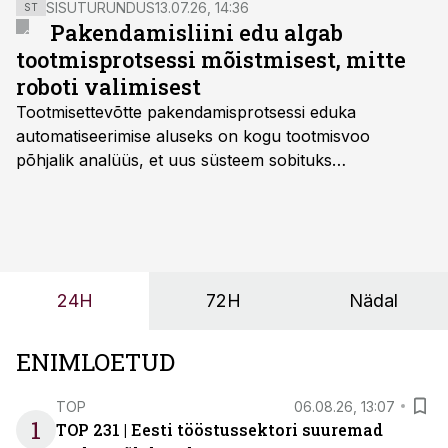
SISUTURUNDUS
13.07.26, 14:36
ST
Pakendamisliini edu algab
tootmisprotsessi mõistmisest, mitte
roboti valimisest
Tootmisettevõtte pakendamisprotsessi eduka
automatiseerimise aluseks on kogu tootmisvoo
põhjalik analüüs, et uus süsteem sobituks
olemasolevasse keskkonda, aitaks vähendada
tööjõuvajadust ning oleks valmis ka ettevõtte
tulevasteks arenguteks. Lihtsalt roboti lisamine
enamasti oodatud tulemust ei too, nendib tootmise ja
tööstuse automatiseerimislahenduste arendaja Smitech
24H
72H
Nädal
OÜ tegevjuht Sander Mitendorf.
ENIMLOETUD
TOP
06.08.26, 13:07
1
TOP 231 | Eesti tööstussektori suuremad