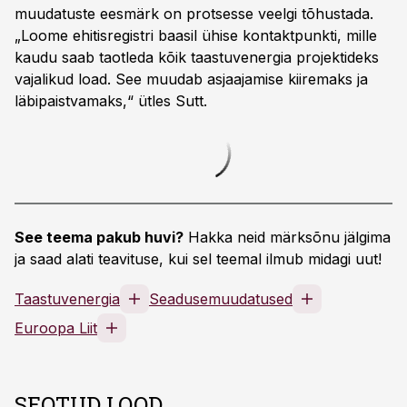
muudatuste eesmärk on protsesse veelgi tõhustada.
„Loome ehitisregistri baasil ühise kontaktpunkti, mille
kaudu saab taotleda kõik taastuvenergia projektideks
vajalikud load. See muudab asjaajamise kiiremaks ja
läbipaistvamaks,“ ütles Sutt.
See teema pakub huvi?
Hakka neid märksõnu jälgima
ja saad alati teavituse, kui sel teemal ilmub midagi uut!
Taastuvenergia
Seadusemuudatused
Euroopa Liit
SEOTUD LOOD