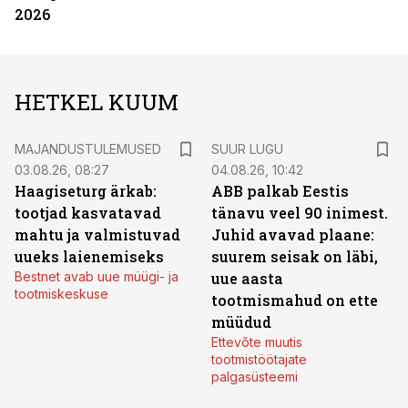
2026
HETKEL KUUM
MAJANDUSTULEMUSED
SUUR LUGU
03.08.26, 08:27
04.08.26, 10:42
Haagiseturg ärkab:
ABB palkab Eestis
tootjad kasvatavad
tänavu veel 90 inimest.
mahtu ja valmistuvad
Juhid avavad plaane:
uueks laienemiseks
suurem seisak on läbi,
Bestnet avab uue müügi- ja
uue aasta
tootmiskeskuse
tootmismahud on ette
müüdud
Ettevõte muutis
tootmistöötajate
palgasüsteemi