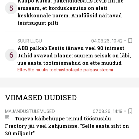
Kaupo Karba: pakendidebatis levib lihtne
5
arusaam, et korduskasutus on alati
keskkonnale parem. Analüüsid näitavad
teistsugust pilti
SUUR LUGU
04.08.26, 10:42
ABB palkab Eestis tänavu veel 90 inimest.
6
Juhid avavad plaane: suurem seisak on läbi,
uue aasta tootmismahud on ette müüdud
Ettevõte muutis tootmistöötajate palgasüsteemi
VIIMASED UUDISED
MAJANDUSTULEMUSED
07.08.26, 14:19
Tugeva käibehüppe teinud tööstusidu
Fractory jäi veel kahjumisse. “Selle aasta siht on
20 miljonit”