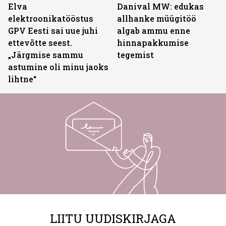
Elva
Danival MW: edukas
elektroonikatööstus
allhanke müügitöö
GPV Eesti sai uue juhi
algab ammu enne
ettevõtte seest.
hinnapakkumise
„Järgmise sammu
tegemist
astumine oli minu jaoks
lihtne“
LIITU UUDISKIRJAGA