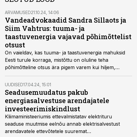
ARVAMUSED
21.10.24, 14:06
Vandeadvokaadid Sandra Sillaots ja
Siim Vahtrus: tuuma- ja
taastuvenergia vajavad põhimõttelist
otsust
On vaieldav, kas tuuma- ja taastuvenergia mahuksid
Eesti turule korraga, mistõttu on oluline teha
põhimõtteline otsus ära pigem varem kui hiljem,
kirjutavad advokaadibüroo Cobalt vandeadvokaadid
Sandra Sillaots ja Siim Vahtrus.
UUDISED
17.04.24, 15:01
Seadusemuudatus pakub
energiasalvestuse arendajatele
investeerimiskindlust
Kliimaministeeriumis ettevalmistatav elektrituru
seaduse muutmise eelnõu annab elektrisalvestust
arendavatele ettevõtetele suuremat