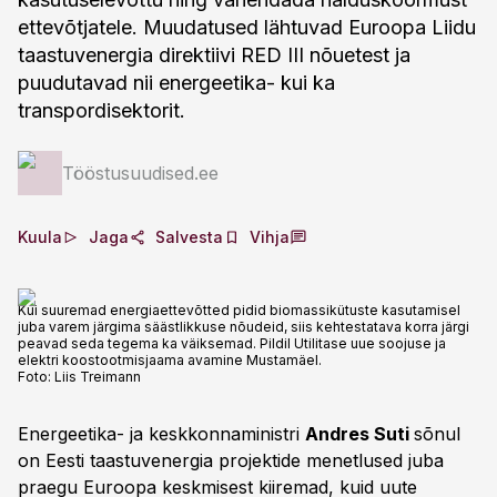
ettevõtjatele. Muudatused lähtuvad Euroopa Liidu
taastuvenergia direktiivi RED III nõuetest ja
puudutavad nii energeetika- kui ka
transpordisektorit.
Tööstusuudised.ee
Kuula
Jaga
Salvesta
Vihja
Kui suuremad energiaettevõtted pidid biomassikütuste kasutamisel
juba varem järgima säästlikkuse nõudeid, siis kehtestatava korra järgi
peavad seda tegema ka väiksemad. Pildil Utilitase uue soojuse ja
elektri koostootmisjaama avamine Mustamäel.
Foto:
Liis Treimann
Energeetika- ja keskkonnaministri
Andres Suti
sõnul
on Eesti taastuvenergia projektide menetlused juba
praegu Euroopa keskmisest kiiremad, kuid uute