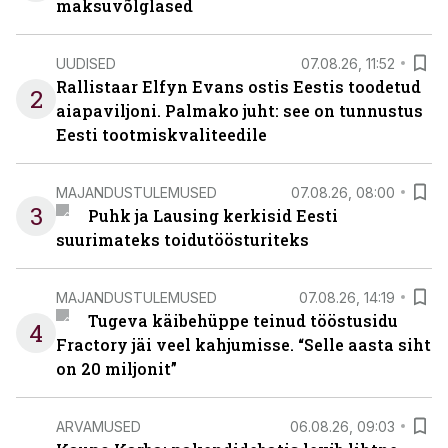
maksuvõlglased
UUDISED
07.08.26, 11:52
Rallistaar Elfyn Evans ostis Eestis toodetud
2
aiapaviljoni. Palmako juht: see on tunnustus
Eesti tootmiskvaliteedile
MAJANDUSTULEMUSED
07.08.26, 08:00
3
Puhk ja Lausing kerkisid Eesti
suurimateks toidutöösturiteks
MAJANDUSTULEMUSED
07.08.26, 14:19
Tugeva käibehüppe teinud tööstusidu
4
Fractory jäi veel kahjumisse. “Selle aasta siht
on 20 miljonit”
ARVAMUSED
06.08.26, 09:03