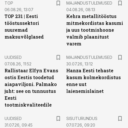
TOP
MAJANDUSTULEMUSED
06.08.26, 13:07
04.08.26, 08:13
TOP 231 | Eesti
Kehra metallitööstus
tööstussektori
mitmekordistas kasumi
suuremad
ja uus tootmishoone
maksuvõlglased
valmib plaanitust
varem
UUDISED
MAJANDUSTULEMUSED
07.08.26, 11:52
30.07.26, 13:12
Rallistaar Elfyn Evans
Hanza Eesti tehaste
ostis Eestis toodetud
kasum kolmekordistus
aiapaviljoni. Palmako
enne uut
juht: see on tunnustus
laienemislainet
Eesti
tootmiskvaliteedile
ST
UUDISED
SISUTURUNDUS
31.07.26, 09:45
07.07.26, 09:20