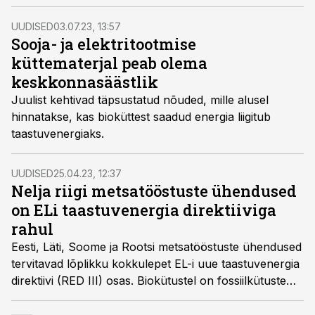
investeerimiskindlust ja lihtsamat asjaajamist.
UUDISED
03.07.23, 13:57
Sooja- ja elektritootmise
küttematerjal peab olema
keskkonnasäästlik
Juulist kehtivad täpsustatud nõuded, mille alusel
hinnatakse, kas bioküttest saadud energia liigitub
taastuvenergiaks.
UUDISED
25.04.23, 12:37
Nelja riigi metsatööstuste ühendused
on ELi taastuvenergia direktiiviga
rahul
Eesti, Läti, Soome ja Rootsi metsatööstuste ühendused
tervitavad lõplikku kokkulepet EL-i uue taastuvenergia
direktiivi (RED III) osas. Biokütustel on fossiilkütuste
järkjärgulise kaotamise juures võtmeroll, on nelja riigi
metsandussektori esindajad kindlad.