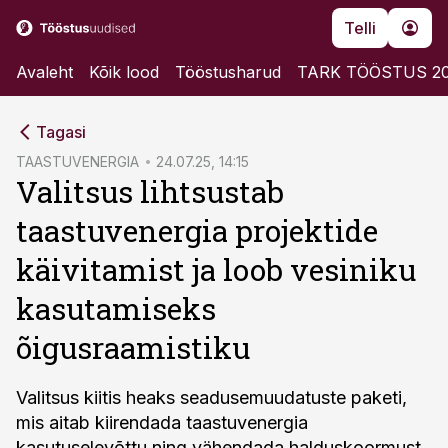
Telli
Avaleht
Kõik lood
Tööstusharud
TARK TÖÖSTUS 2
cebook
Tagasi
Twitter)
TAASTUVENERGIA
24.07.25, 14:15
Valitsus lihtsustab
kedIn
taastuvenergia projektide
ail
käivitamist ja loob vesiniku
k
kasutamiseks
õigusraamistiku
Valitsus kiitis heaks seadusemuudatuste paketi,
mis aitab kiirendada taastuvenergia
kasutuselevõttu ning vähendada halduskoormust