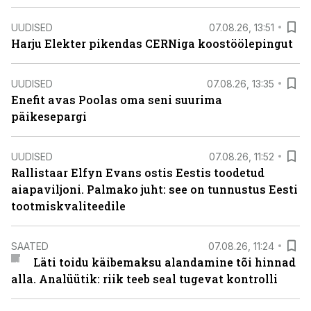
UUDISED
07.08.26, 13:51
Harju Elekter pikendas CERNiga koostöölepingut
UUDISED
07.08.26, 13:35
Enefit avas Poolas oma seni suurima
päikesepargi
UUDISED
07.08.26, 11:52
Rallistaar Elfyn Evans ostis Eestis toodetud
aiapaviljoni. Palmako juht: see on tunnustus Eesti
tootmiskvaliteedile
SAATED
07.08.26, 11:24
Läti toidu käibemaksu alandamine tõi hinnad
alla. Analüütik: riik teeb seal tugevat kontrolli