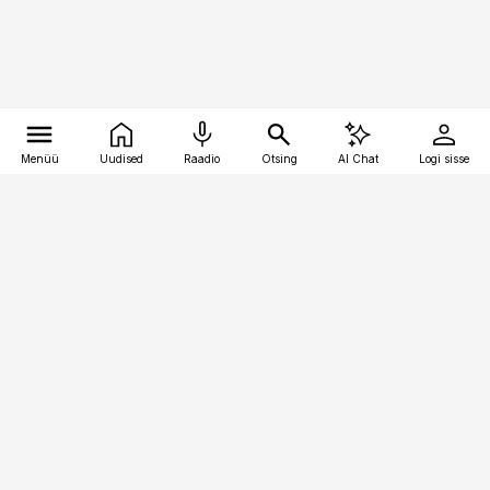
Menüü
Uudised
Raadio
Otsing
AI Chat
Logi sisse
Vana-Lõuna 39/1, 19094 Tallinn
(+372) 667 0111
toostusuudised@toostusuudised.ee
Telli
Reklaam
Firmast
Sisu kasutamisõigused
Ajakirjaniku