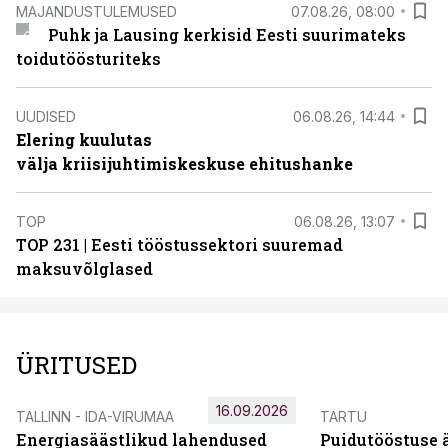
MAJANDUSTULEMUSED
07.08.26, 08:00
Puhk ja Lausing kerkisid Eesti suurimateks
toidutöösturiteks
UUDISED
06.08.26, 14:44
Elering kuulutas
välja kriisijuhtimiskeskuse ehitushanke
TOP
06.08.26, 13:07
TOP 231 | Eesti tööstussektori suuremad
maksuvõlglased
ÜRITUSED
16.09.2026
TALLINN - IDA-VIRUMAA
TARTU
Energiasäästlikud lahendused
Puidutööstuse 