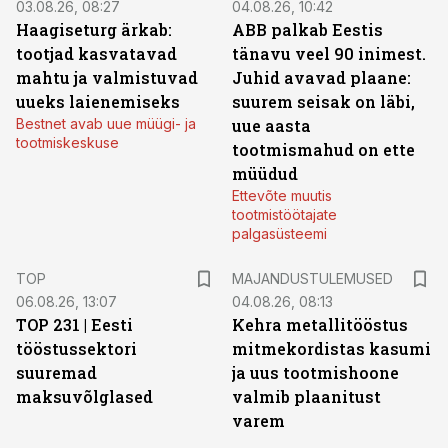
03.08.26, 08:27
04.08.26, 10:42
Haagiseturg ärkab:
ABB palkab Eestis
tootjad kasvatavad
tänavu veel 90 inimest.
mahtu ja valmistuvad
Juhid avavad plaane:
uueks laienemiseks
suurem seisak on läbi,
Bestnet avab uue müügi- ja
uue aasta
tootmiskeskuse
tootmismahud on ette
müüdud
Ettevõte muutis
tootmistöötajate
palgasüsteemi
TOP
MAJANDUSTULEMUSED
06.08.26, 13:07
04.08.26, 08:13
TOP 231 | Eesti
Kehra metallitööstus
tööstussektori
mitmekordistas kasumi
suuremad
ja uus tootmishoone
maksuvõlglased
valmib plaanitust
varem