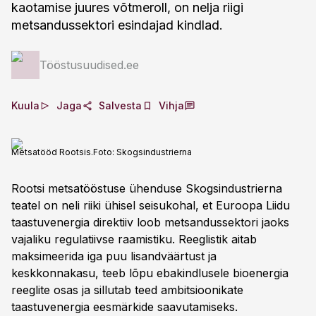
kaotamise juures võtmeroll, on nelja riigi
metsandussektori esindajad kindlad.
Tööstusuudised.ee
Kuula
Jaga
Salvesta
Vihja
Metsatööd Rootsis.
Foto:
Skogsindustrierna
Rootsi metsatööstuse ühenduse Skogsindustrierna
teatel on neli riiki ühisel seisukohal, et Euroopa Liidu
taastuvenergia direktiiv loob metsandussektori jaoks
vajaliku regulatiivse raamistiku. Reeglistik aitab
maksimeerida iga puu lisandväärtust ja
keskkonnakasu, teeb lõpu ebakindlusele bioenergia
reeglite osas ja sillutab teed ambitsioonikate
taastuvenergia eesmärkide saavutamiseks.