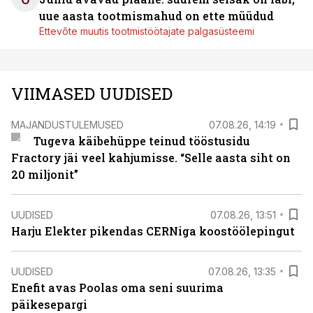
uue aasta tootmismahud on ette müüdud
Ettevõte muutis tootmistöötajate palgasüsteemi
VIIMASED UUDISED
MAJANDUSTULEMUSED
07.08.26, 14:19
Tugeva käibehüppe teinud tööstusidu
Fractory jäi veel kahjumisse. “Selle aasta siht on
20 miljonit”
UUDISED
07.08.26, 13:51
Harju Elekter pikendas CERNiga koostöölepingut
UUDISED
07.08.26, 13:35
Enefit avas Poolas oma seni suurima
päikesepargi