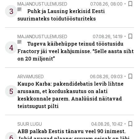
MAJANDUSTULEMUSED
07.08.26, 08:00
3
Puhk ja Lausing kerkisid Eesti
suurimateks toidutöösturiteks
MAJANDUSTULEMUSED
07.08.26, 14:19
Tugeva käibehüppe teinud tööstusidu
4
Fractory jäi veel kahjumisse. “Selle aasta siht
on 20 miljonit”
ARVAMUSED
06.08.26, 09:03
Kaupo Karba: pakendidebatis levib lihtne
5
arusaam, et korduskasutus on alati
keskkonnale parem. Analüüsid näitavad
teistsugust pilti
SUUR LUGU
04.08.26, 10:42
ABB palkab Eestis tänavu veel 90 inimest.
6
Juhid avavad plaane: suurem seisak on läbi,