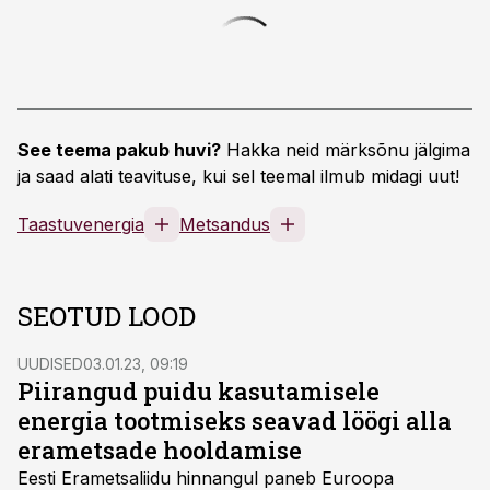
See teema pakub huvi?
Hakka neid märksõnu jälgima
ja saad alati teavituse, kui sel teemal ilmub midagi uut!
Taastuvenergia
Metsandus
SEOTUD LOOD
UUDISED
03.01.23, 09:19
Piirangud puidu kasutamisele
energia tootmiseks seavad löögi alla
erametsade hooldamise
Eesti Erametsaliidu hinnangul paneb Euroopa