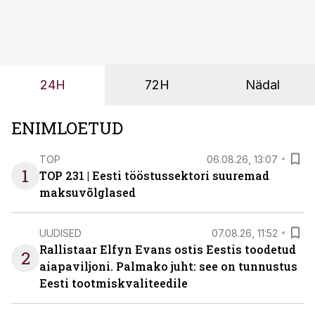
sõltub kogu objekti või tootmise sujuvus. Kui tõstuk
seisab, töö katkeb või masin ei vasta töötingimustele,
ei tähenda see ettevõtte jaoks ainult tehnilist
probleemi, vaid otsest rahalist kulu, venivaid tähtaegu
ja suuremaid riske tööohutusele.
24H
72H
Nädal
ENIMLOETUD
TOP
06.08.26, 13:07
1
TOP 231 | Eesti tööstussektori suuremad
maksuvõlglased
UUDISED
07.08.26, 11:52
Rallistaar Elfyn Evans ostis Eestis toodetud
2
aiapaviljoni. Palmako juht: see on tunnustus
Eesti tootmiskvaliteedile