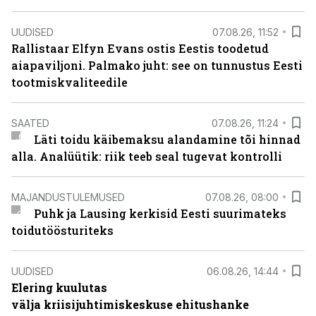
UUDISED
07.08.26, 11:52
Rallistaar Elfyn Evans ostis Eestis toodetud
aiapaviljoni. Palmako juht: see on tunnustus Eesti
tootmiskvaliteedile
SAATED
07.08.26, 11:24
Läti toidu käibemaksu alandamine tõi hinnad
alla. Analüütik: riik teeb seal tugevat kontrolli
MAJANDUSTULEMUSED
07.08.26, 08:00
Puhk ja Lausing kerkisid Eesti suurimateks
toidutöösturiteks
UUDISED
06.08.26, 14:44
Elering kuulutas
välja kriisijuhtimiskeskuse ehitushanke