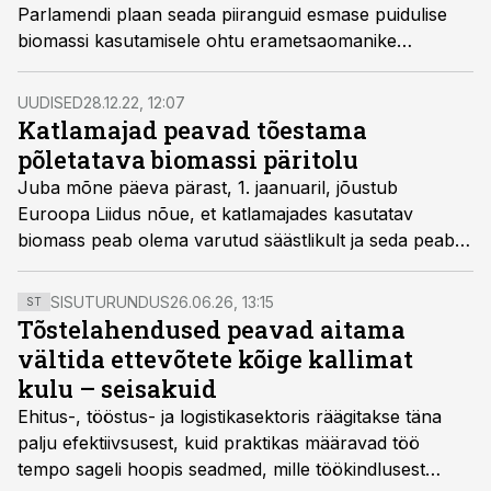
Parlamendi plaan seada piiranguid esmase puidulise
biomassi kasutamisele ohtu erametsaomanike
motivatsiooni oma metsades hooldusraieid teha ning
seeläbi tervemaid ja tugevamaid metsi kasvatada.
UUDISED
28.12.22, 12:07
Katlamajad peavad tõestama
põletatava biomassi päritolu
Juba mõne päeva pärast, 1. jaanuaril, jõustub
Euroopa Liidus nõue, et katlamajades kasutatav
biomass peab olema varutud säästlikult ja seda peab
olema võimalik ka tõendada. Täpsed juhised
tõendamiseks on aga siiani puudu.
SISUTURUNDUS
26.06.26, 13:15
ST
Tõstelahendused peavad aitama
vältida ettevõtete kõige kallimat
kulu – seisakuid
Ehitus-, tööstus- ja logistikasektoris räägitakse täna
palju efektiivsusest, kuid praktikas määravad töö
tempo sageli hoopis seadmed, mille töökindlusest