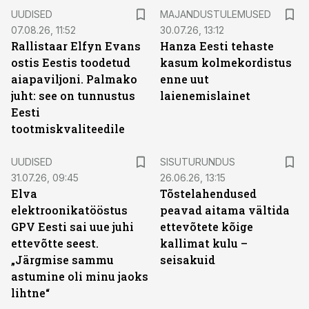
UUDISED
MAJANDUSTULEMUSED
07.08.26, 11:52
30.07.26, 13:12
Rallistaar Elfyn Evans
Hanza Eesti tehaste
ostis Eestis toodetud
kasum kolmekordistus
aiapaviljoni. Palmako
enne uut
juht: see on tunnustus
laienemislainet
Eesti
tootmiskvaliteedile
ST
UUDISED
SISUTURUNDUS
31.07.26, 09:45
26.06.26, 13:15
Elva
Tõstelahendused
elektroonikatööstus
peavad aitama vältida
GPV Eesti sai uue juhi
ettevõtete kõige
ettevõtte seest.
kallimat kulu –
„Järgmise sammu
seisakuid
astumine oli minu jaoks
lihtne“