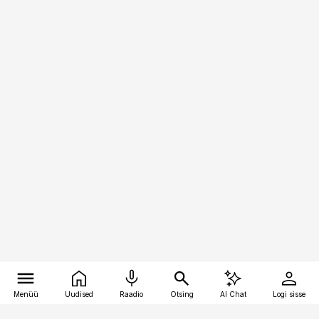
Menüü
Uudised
Raadio
Otsing
AI Chat
Logi sisse