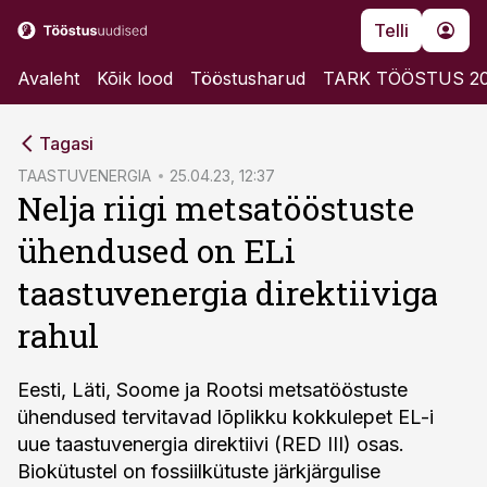
Telli
Avaleht
Kõik lood
Tööstusharud
TARK TÖÖSTUS 2
cebook
Tagasi
Twitter)
TAASTUVENERGIA
25.04.23, 12:37
Nelja riigi metsatööstuste
kedIn
ühendused on ELi
ail
taastuvenergia direktiiviga
k
rahul
Eesti, Läti, Soome ja Rootsi metsatööstuste
ühendused tervitavad lõplikku kokkulepet EL-i
uue taastuvenergia direktiivi (RED III) osas.
Biokütustel on fossiilkütuste järkjärgulise