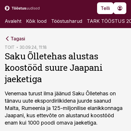
Telli
Avaleht
Kõik lood
Tööstusharud
TARK TÖÖSTUS 2
cebook
Tagasi
Twitter)
TOIT
30.09.24, 11:18
Saku Õlletehas alustas
kedIn
koostööd suure Jaapani
ail
jaeketiga
k
Venemaa turust ilma jäänud Saku Õlletehas on
tänavu uute ekspordiriikidena juurde saanud
Malta, Rumeenia ja 125-miljonilise elanikkonnaga
Jaapani, kus ettevõte on alustanud koostööd
enam kui 1000 poodi omava jaeketiga.