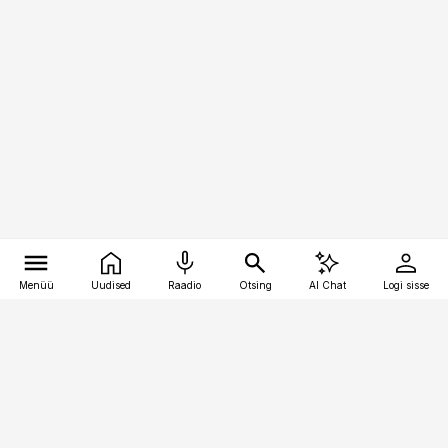
Menüü
Uudised
Raadio
Otsing
AI Chat
Logi sisse
Vana-Lõuna 39/1, 19094 Tallinn
(+372) 667 0111
toostusuudised@toostusuudised.ee