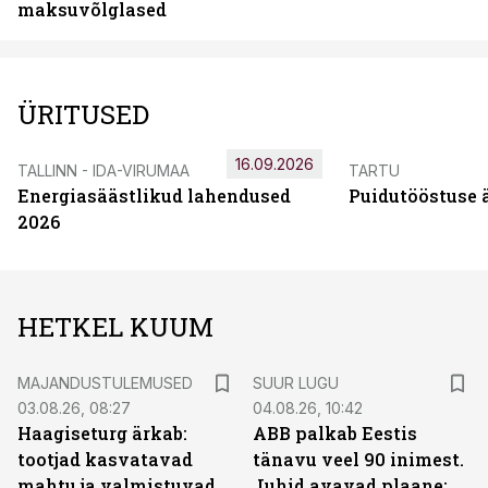
maksuvõlglased
ÜRITUSED
16.09.2026
TALLINN - IDA-VIRUMAA
TARTU
Energiasäästlikud lahendused
Puidutööstuse 
2026
HETKEL KUUM
MAJANDUSTULEMUSED
SUUR LUGU
03.08.26, 08:27
04.08.26, 10:42
Haagiseturg ärkab:
ABB palkab Eestis
tootjad kasvatavad
tänavu veel 90 inimest.
mahtu ja valmistuvad
Juhid avavad plaane: