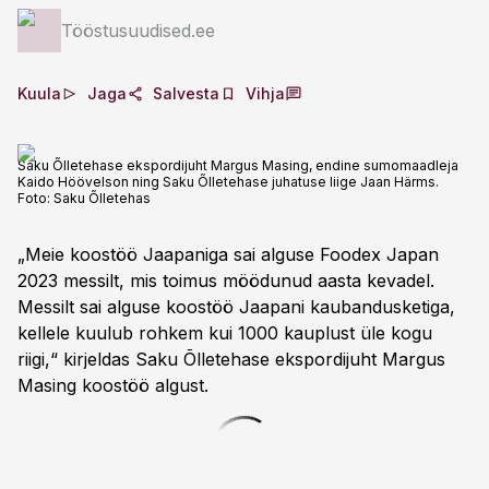
Tööstusuudised.ee
Kuula
Jaga
Salvesta
Vihja
Saku Õlletehase ekspordijuht Margus Masing, endine sumomaadleja
Kaido Höövelson ning Saku Õlletehase juhatuse liige Jaan Härms.
Foto:
Saku Õlletehas
„Meie koostöö Jaapaniga sai alguse Foodex Japan
2023 messilt, mis toimus möödunud aasta kevadel.
Messilt sai alguse koostöö Jaapani kaubandusketiga,
kellele kuulub rohkem kui 1000 kauplust üle kogu
riigi,“ kirjeldas Saku Õlletehase ekspordijuht Margus
Masing koostöö algust.