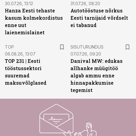
30.07.26, 13:12
31.07.26, 08:20
Hanza Eesti tehaste
Autotööstuse nõrkus
kasum kolmekordistus
Eesti tarnijaid võrdselt
enne uut
ei tabanud
laienemislainet
ST
TOP
SISUTURUNDUS
06.08.26, 13:07
07.07.26, 09:20
TOP 231 | Eesti
Danival MW: edukas
tööstussektori
allhanke müügitöö
suuremad
algab ammu enne
maksuvõlglased
hinnapakkumise
tegemist