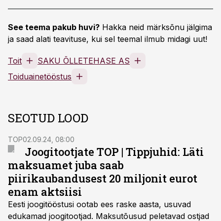
See teema pakub huvi?
Hakka neid märksõnu jälgima
ja saad alati teavituse, kui sel teemal ilmub midagi uut!
Toit
SAKU ÕLLETEHASE AS
Toiduainetööstus
SEOTUD LOOD
TOP
02.09.24, 08:00
Joogitootjate TOP | Tippjuhid: Läti
maksuamet juba saab
piirikaubandusest 20 miljonit eurot
enam aktsiisi
Eesti joogitööstusi ootab ees raske aasta, usuvad
edukamad joogitootjad. Maksutõusud peletavad ostjad