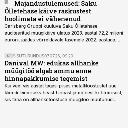
Majandustulemused: Saku
Õlletehase käive raskustest
hoolimata ei vähenenud
Carlsberg Gruppi kuuluva Saku Õlletehase
auditeeritud müügikäive ulatus 2023. aastal 72,2 miljoni
euroni, jäädes võrreldavale tasemele 2022. aastaga.
Ettevõtte puhaskasumiks kujunes eelmisel aastal 5,5
miljonit eurot, võrreldes 2022. aastaga vähenes kasum
SISUTURUNDUS
07.07.26, 09:20
ST
ligikaudu miljoni.
Danival MW: edukas allhanke
müügitöö algab ammu enne
hinnapakkumise tegemist
Kui veel viis aastat tagasi piisas metallitööstustel uue
kliendi leidmiseks heast hinnast ja mõnest kohtumisest,
siis täna on allhanketööstuse müügitöö muutunud
märksa pikemaks ja süsteemsemaks. Konkurents on
kasvanud, kliendid kaaluvad otsuseid põhjalikumalt
ning partnerit ei valita enam ainult tootmisvõimekuse
või hinnakirja järgi.