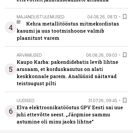
MAJANDUSTULEMUSED
04.08.26, 08:13
Kehra metallitööstus mitmekordistas
4
kasumi ja uus tootmishoone valmib
plaanitust varem
ARVAMUSED
06.08.26, 09:03
Kaupo Karba: pakendidebatis levib lihtne
5
arusaam, et korduskasutus on alati
keskkonnale parem. Analüüsid näitavad
teistsugust pilti
UUDISED
31.07.26, 09:45
Elva elektroonikatööstus GPV Eesti sai uue
6
juhi ettevõtte seest. „Järgmise sammu
astumine oli minu jaoks lihtne“