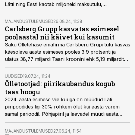
Lätti ning Eesti kaotab miljoneid maksutulu,
ennustavad tööstusjuhid.
MAJANDUSTULEMUSED
26.08.24, 11:38
Carlsberg Grupp kasvatas esimesel
poolaastal nii käivet kui kasumit
Saku Õlletehase emafirma Carlsberg Grupi tulu kasvas
käesoleva aasta esimeses pooles 3,9 protsenti ja
ulatus 38,77 miljardi Taani kroonini ehk 5,19 miljardit
euroni.
UUDISED
19.07.24, 11:24
Õlletootjad: piirikaubandus kogub
taas hoogu
2024. aasta esimese viie kuuga on müüdud Läti
piiripoodides ligi 30% rohkem õlut kui aasta varem
samal perioodil. Põhjapiiril ja laevadel müüdi aasta
varasemaga võrreldes 20% vähem õlut, teatab Eesti
Õlletootjate Liit.
MAJANDUSTULEMUSED
27.06.24, 11:54