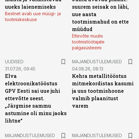
uueks laienemiseks
suurem seisak on läbi,
Bestnet avab uue müügi- ja
uue aasta
tootmiskeskuse
tootmismahud on ette
müüdud
Ettevõte muutis
tootmistöötajate
palgasüsteemi
UUDISED
MAJANDUSTULEMUSED
31.07.26, 09:45
04.08.26, 08:13
Elva
Kehra metallitööstus
elektroonikatööstus
mitmekordistas kasumi
GPV Eesti sai uue juhi
ja uus tootmishoone
ettevõtte seest.
valmib plaanitust
„Järgmise sammu
varem
astumine oli minu jaoks
lihtne“
MAJANDUSTULEMUSED
MAJANDUSTULEMUSED