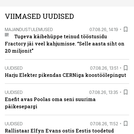
VIIMASED UUDISED
MAJANDUSTULEMUSED
07.08.26, 14:19
Tugeva käibehüppe teinud tööstusidu
Fractory jäi veel kahjumisse. “Selle aasta siht on
20 miljonit”
UUDISED
07.08.26, 13:51
Harju Elekter pikendas CERNiga koostöölepingut
UUDISED
07.08.26, 13:35
Enefit avas Poolas oma seni suurima
päikesepargi
UUDISED
07.08.26, 11:52
Rallistaar Elfyn Evans ostis Eestis toodetud