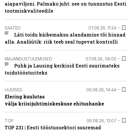
aiapaviljoni. Palmako juht: see on tunnustus Eesti
tootmiskvaliteedile
SAATED
07.08.26, 11:24
Läti toidu käibemaksu alandamine tõi hinnad
alla. Analüütik: riik teeb seal tugevat kontrolli
MAJANDUSTULEMUSED
07.08.26, 08:00
Puhk ja Lausing kerkisid Eesti suurimateks
toidutöösturiteks
UUDISED
06.08.26, 14:44
Elering kuulutas
välja kriisijuhtimiskeskuse ehitushanke
TOP
06.08.26, 13:07
TOP 231 | Eesti tööstussektori suuremad