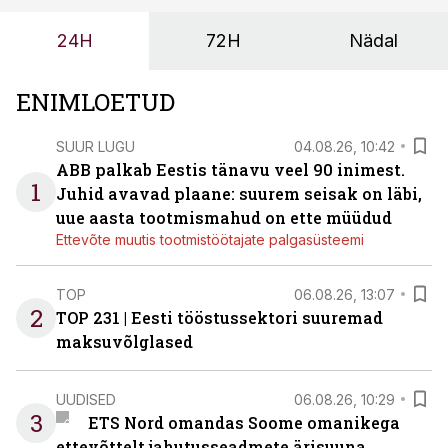
24H
72H
Nädal
ENIMLOETUD
SUUR LUGU
04.08.26, 10:42
ABB palkab Eestis tänavu veel 90 inimest.
1
Juhid avavad plaane: suurem seisak on läbi,
uue aasta tootmismahud on ette müüdud
Ettevõte muutis tootmistöötajate palgasüsteemi
TOP
06.08.26, 13:07
2
TOP 231 | Eesti tööstussektori suuremad
maksuvõlglased
UUDISED
06.08.26, 10:29
3
ETS Nord omandas Soome omanikega
ettevõttelt jahutusseadmete ärisuuna