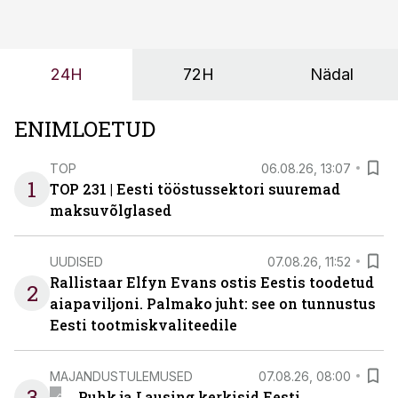
tulevasteks arenguteks. Lihtsalt roboti lisamine
enamasti oodatud tulemust ei too, nendib tootmise ja
tööstuse automatiseerimislahenduste arendaja Smitech
24H
72H
Nädal
OÜ tegevjuht Sander Mitendorf.
ENIMLOETUD
TOP
06.08.26, 13:07
1
TOP 231 | Eesti tööstussektori suuremad
maksuvõlglased
UUDISED
07.08.26, 11:52
Rallistaar Elfyn Evans ostis Eestis toodetud
2
aiapaviljoni. Palmako juht: see on tunnustus
Eesti tootmiskvaliteedile
MAJANDUSTULEMUSED
07.08.26, 08:00
3
Puhk ja Lausing kerkisid Eesti