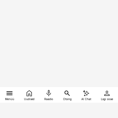
Menüü
Uudised
Raadio
Otsing
AI Chat
Logi sisse