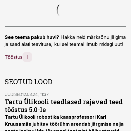
See teema pakub huvi?
Hakka neid märksõnu jälgima
ja saad alati teavituse, kui sel teemal ilmub midagi uut!
Tööstus
SEOTUD LOOD
UUDISED
12.03.24, 11:37
Tartu Ülikooli teadlased rajavad teed
tööstus 5.0-le
Tartu Ülikooli robootika kaasprofessori Karl
Kruusamäe juhitav töörühm arendab järgmise nelja