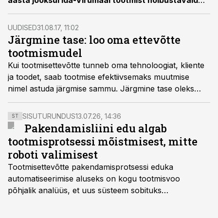
aasta jooksul Ida-Virumaal tootmist hõlbustavaid
andmepõhiseid meetodeid, lähtudes tööstussektori
vajadusest. Samuti veab töörühm eest robootika
UUDISED
31.08.17, 11:02
õppe- ja teadustöövõimaluste loomist Narva
Järgmine tase: loo oma ettevõtte
kolledžis.
tootmismudel
Kui tootmisettevõtte tunneb oma tehnoloogiat, kliente
ja toodet, saab tootmise efektiivsemaks muutmise
nimel astuda järgmise sammu. Järgmine tase oleks
uutel alustel tootmisplaani koostamine, luues nii oma
ettevõtte tootmismudeli, ütleb peagi Äripäeva
SISUTURUNDUS
13.07.26, 14:36
ST
Akadeemias uue tootmise peenplaneerimise
Pakendamisliini edu algab
koolitusega alustav koolitaja Peeter Parvelo.
tootmisprotsessi mõistmisest, mitte
roboti valimisest
Tootmisettevõtte pakendamisprotsessi eduka
automatiseerimise aluseks on kogu tootmisvoo
põhjalik analüüs, et uus süsteem sobituks
olemasolevasse keskkonda, aitaks vähendada
tööjõuvajadust ning oleks valmis ka ettevõtte