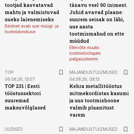
tootjad kasvatavad
tänavu veel 90 inimest.
mahtu ja valmistuvad
Juhid avavad plaane:
uueks laienemiseks
suurem seisak on läbi,
Bestnet avab uue müügi- ja
uue aasta
tootmiskeskuse
tootmismahud on ette
müüdud
Ettevõte muutis
tootmistöötajate
palgasüsteemi
TOP
MAJANDUSTULEMUSED
06.08.26, 13:07
04.08.26, 08:13
TOP 231 | Eesti
Kehra metallitööstus
tööstussektori
mitmekordistas kasumi
suuremad
ja uus tootmishoone
maksuvõlglased
valmib plaanitust
varem
UUDISED
MAJANDUSTULEMUSED