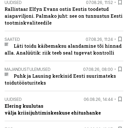
UUDISED
07.08.26, 11:52
Rallistaar Elfyn Evans ostis Eestis toodetud
aiapaviljoni. Palmako juht: see on tunnustus Eesti
tootmiskvaliteedile
SAATED
07.08.26, 11:24
Läti toidu käibemaksu alandamine tõi hinnad
alla. Analüütik: riik teeb seal tugevat kontrolli
MAJANDUSTULEMUSED
07.08.26, 08:00
Puhk ja Lausing kerkisid Eesti suurimateks
toidutöösturiteks
UUDISED
06.08.26, 14:44
Elering kuulutas
välja kriisijuhtimiskeskuse ehitushanke