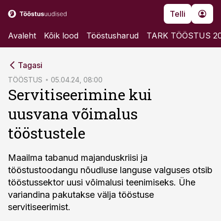
Telli
Avaleht
Kõik lood
Tööstusharud
TARK TÖÖSTUS 2
cebook
Tagasi
Twitter)
TÖÖSTUS
05.04.24, 08:00
Servitiseerimine kui
kedIn
uusvana võimalus
ail
tööstustele
k
Maailma tabanud majanduskriisi ja
tööstustoodangu nõudluse languse valguses otsib
tööstussektor uusi võimalusi teenimiseks. Ühe
variandina pakutakse välja tööstuse
servitiseerimist.