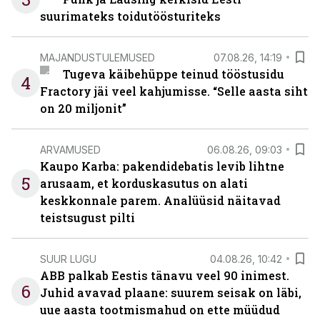
suurimateks toidutöösturiteks
MAJANDUSTULEMUSED
07.08.26, 14:19
Tugeva käibehüppe teinud tööstusidu
4
Fractory jäi veel kahjumisse. “Selle aasta siht
on 20 miljonit”
ARVAMUSED
06.08.26, 09:03
Kaupo Karba: pakendidebatis levib lihtne
5
arusaam, et korduskasutus on alati
keskkonnale parem. Analüüsid näitavad
teistsugust pilti
SUUR LUGU
04.08.26, 10:42
ABB palkab Eestis tänavu veel 90 inimest.
6
Juhid avavad plaane: suurem seisak on läbi,
uue aasta tootmismahud on ette müüdud