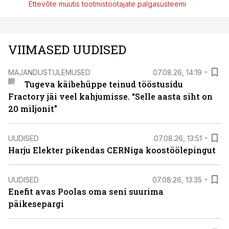
Ettevõte muutis tootmistöötajate palgasüsteemi
VIIMASED UUDISED
MAJANDUSTULEMUSED
07.08.26, 14:19
Tugeva käibehüppe teinud tööstusidu
Fractory jäi veel kahjumisse. “Selle aasta siht on
20 miljonit”
UUDISED
07.08.26, 13:51
Harju Elekter pikendas CERNiga koostöölepingut
UUDISED
07.08.26, 13:35
Enefit avas Poolas oma seni suurima
päikesepargi