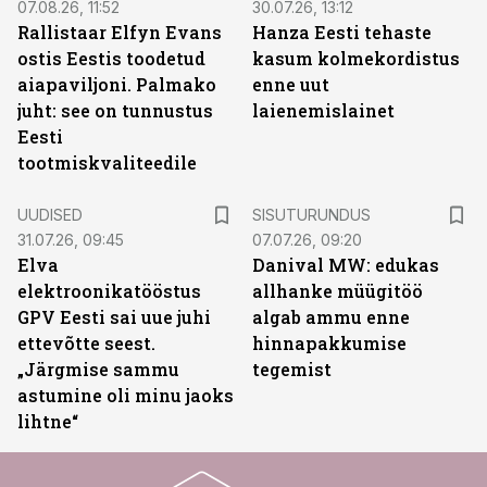
07.08.26, 11:52
30.07.26, 13:12
Rallistaar Elfyn Evans
Hanza Eesti tehaste
ostis Eestis toodetud
kasum kolmekordistus
aiapaviljoni. Palmako
enne uut
juht: see on tunnustus
laienemislainet
Eesti
tootmiskvaliteedile
ST
UUDISED
SISUTURUNDUS
31.07.26, 09:45
07.07.26, 09:20
Elva
Danival MW: edukas
elektroonikatööstus
allhanke müügitöö
GPV Eesti sai uue juhi
algab ammu enne
ettevõtte seest.
hinnapakkumise
„Järgmise sammu
tegemist
astumine oli minu jaoks
lihtne“