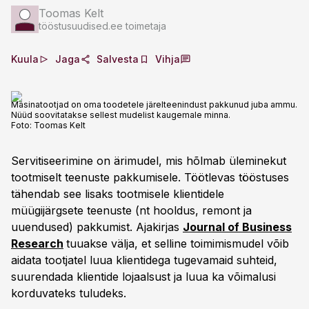
Toomas Kelt
tööstusuudised.ee toimetaja
Kuula
Jaga
Salvesta
Vihja
Masinatootjad on oma toodetele järelteenindust pakkunud juba ammu.
Nüüd soovitatakse sellest mudelist kaugemale minna.
Foto:
Toomas Kelt
Servitiseerimine on ärimudel, mis hõlmab üleminekut
tootmiselt teenuste pakkumisele. Töötlevas tööstuses
tähendab see lisaks tootmisele klientidele
müügijärgsete teenuste (nt hooldus, remont ja
uuendused) pakkumist. Ajakirjas
Journal of Business
Research
tuuakse välja, et selline toimimismudel võib
aidata tootjatel luua klientidega tugevamaid suhteid,
suurendada klientide lojaalsust ja luua ka võimalusi
korduvateks tuludeks.