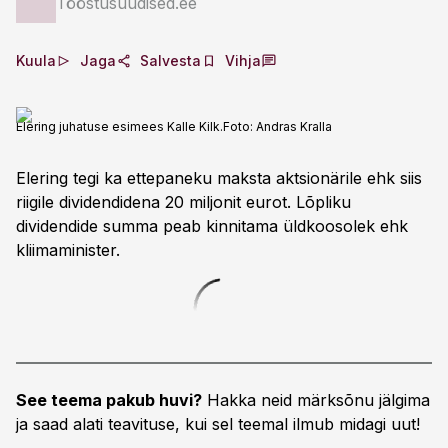
Tööstusuudised.ee
Kuula
Jaga
Salvesta
Vihja
Elering juhatuse esimees Kalle Kilk.
Foto:
Andras Kralla
Elering tegi ka ettepaneku maksta aktsionärile ehk siis
riigile dividendidena 20 miljonit eurot. Lõpliku
dividendide summa peab kinnitama üldkoosolek ehk
kliimaminister.
See teema pakub huvi?
Hakka neid märksõnu jälgima
ja saad alati teavituse, kui sel teemal ilmub midagi uut!