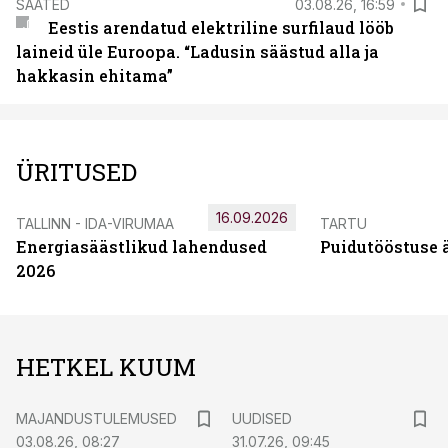
SAATED
03.08.26, 16:59
Eestis arendatud elektriline surfilaud lööb
laineid üle Euroopa. “Ladusin säästud alla ja
hakkasin ehitama”
ÜRITUSED
16.09.2026
TALLINN - IDA-VIRUMAA
TARTU
Energiasäästlikud lahendused
Puidutööstuse 
2026
HETKEL KUUM
MAJANDUSTULEMUSED
UUDISED
03.08.26, 08:27
31.07.26, 09:45