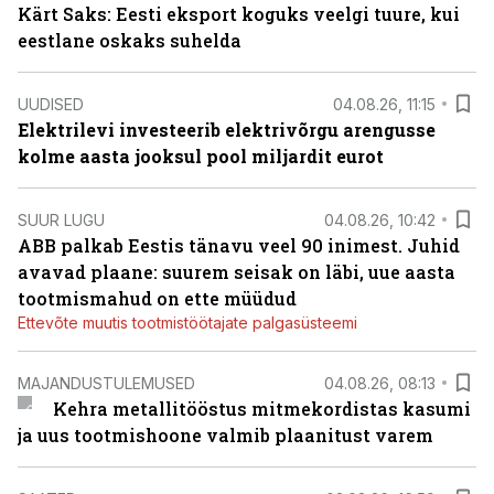
Kärt Saks: Eesti eksport koguks veelgi tuure, kui
eestlane oskaks suhelda
UUDISED
04.08.26, 11:15
Elektrilevi investeerib elektrivõrgu arengusse
kolme aasta jooksul pool miljardit eurot
SUUR LUGU
04.08.26, 10:42
ABB palkab Eestis tänavu veel 90 inimest. Juhid
avavad plaane: suurem seisak on läbi, uue aasta
tootmismahud on ette müüdud
Ettevõte muutis tootmistöötajate palgasüsteemi
MAJANDUSTULEMUSED
04.08.26, 08:13
Kehra metallitööstus mitmekordistas kasumi
ja uus tootmishoone valmib plaanitust varem