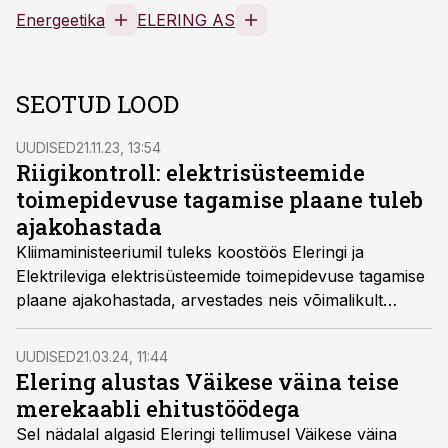
Energeetika
ELERING AS
SEOTUD LOOD
UUDISED
21.11.23, 13:54
Riigikontroll: elektrisüsteemide
toimepidevuse tagamise plaane tuleb
ajakohastada
Kliimaministeeriumil tuleks koostöös Eleringi ja
Elektrileviga elektrisüsteemide toimepidevuse tagamise
plaane ajakohastada, arvestades neis võimalikult
operatiivselt muutuvate olude ja riskiteguritega, leiab
Riigikontroll täna avaldatud auditis.
UUDISED
21.03.24, 11:44
Elering alustas Väikese väina teise
merekaabli ehitustöödega
Sel nädalal algasid Eleringi tellimusel Väikese väina