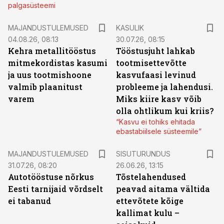
palgasüsteemi
MAJANDUSTULEMUSED
KASULIK
04.08.26, 08:13
30.07.26, 08:15
Kehra metallitööstus
Tööstusjuht lahkab
mitmekordistas kasumi
tootmisettevõtte
ja uus tootmishoone
kasvufaasi levinud
valmib plaanitust
probleeme ja lahendusi.
varem
Miks kiire kasv võib
olla ohtlikum kui kriis?
“Kasvu ei tohiks ehitada
ebastabiilsele süsteemile”
ST
MAJANDUSTULEMUSED
SISUTURUNDUS
31.07.26, 08:20
26.06.26, 13:15
Autotööstuse nõrkus
Tõstelahendused
Eesti tarnijaid võrdselt
peavad aitama vältida
ei tabanud
ettevõtete kõige
kallimat kulu –