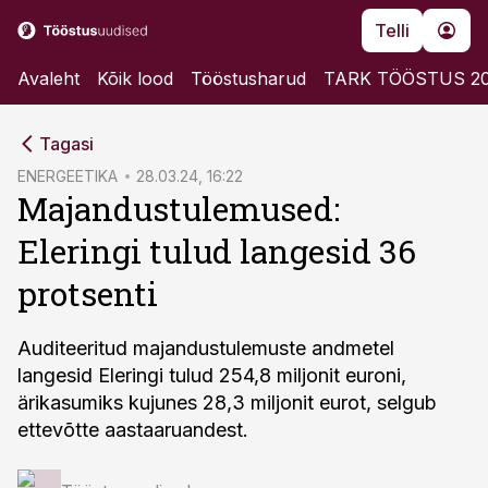
Telli
Avaleht
Kõik lood
Tööstusharud
TARK TÖÖSTUS 2
cebook
Tagasi
Twitter)
ENERGEETIKA
28.03.24, 16:22
Majandustulemused:
kedIn
Eleringi tulud langesid 36
ail
protsenti
k
Auditeeritud majandustulemuste andmetel
langesid Eleringi tulud 254,8 miljonit euroni,
ärikasumiks kujunes 28,3 miljonit eurot, selgub
ettevõtte aastaaruandest.