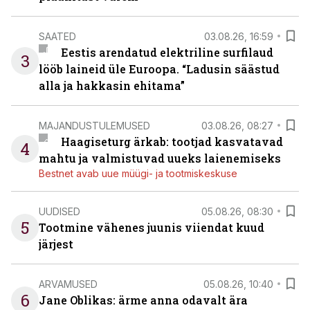
SAATED
03.08.26, 16:59
Eestis arendatud elektriline surfilaud
3
lööb laineid üle Euroopa. “Ladusin säästud
alla ja hakkasin ehitama”
MAJANDUSTULEMUSED
03.08.26, 08:27
Haagiseturg ärkab: tootjad kasvatavad
4
mahtu ja valmistuvad uueks laienemiseks
Bestnet avab uue müügi- ja tootmiskeskuse
UUDISED
05.08.26, 08:30
5
Tootmine vähenes juunis viiendat kuud
järjest
ARVAMUSED
05.08.26, 10:40
6
Jane Oblikas: ärme anna odavalt ära