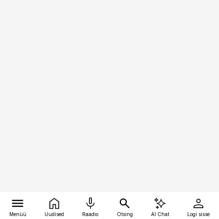
Menüü
Uudised
Raadio
Otsing
AI Chat
Logi sisse