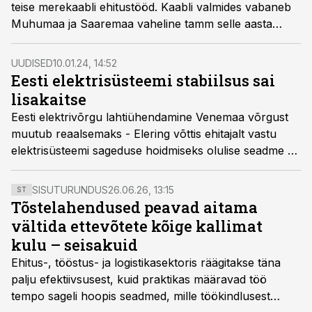
teise merekaabli ehitustööd. Kaabli valmides vabaneb
Muhumaa ja Saaremaa vaheline tamm selle aasta
lõpuks lõplikult ligikaudu 60 aasta vanusest
kõrgepinge õhuliinist.
UUDISED
10.01.24, 14:52
Eesti elektrisüsteemi stabiilsus sai
lisakaitse
Eesti elektrivõrgu lahtiühendamine Venemaa võrgust
muutub reaalsemaks - Elering võttis ehitajalt vastu
elektrisüsteemi sageduse hoidmiseks olulise seadme -
Eesti teise sünkroonkompensaatorjaama Kiisal. Lisaks
Kiisa jaamale on valmis ka Püssi
SISUTURUNDUS
26.06.26, 13:15
ST
sünkroonkompensaatorjaam. Kolmanda jaama
Tõstelahendused peavad aitama
eeldatav üleandmine toimub Viru alajaamas käesoleva
vältida ettevõtete kõige kallimat
aasta suvel.
kulu – seisakuid
Ehitus-, tööstus- ja logistikasektoris räägitakse täna
palju efektiivsusest, kuid praktikas määravad töö
tempo sageli hoopis seadmed, mille töökindlusest