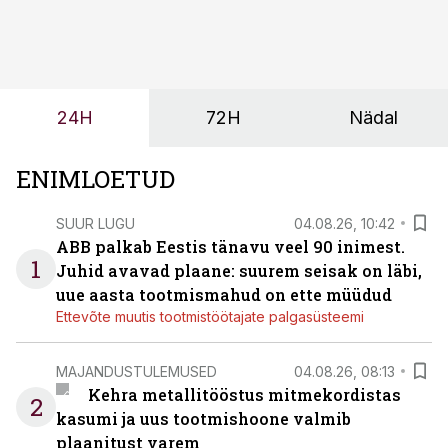
sõltub kogu objekti või tootmise sujuvus. Kui tõstuk
seisab, töö katkeb või masin ei vasta töötingimustele,
ei tähenda see ettevõtte jaoks ainult tehnilist
probleemi, vaid otsest rahalist kulu, venivaid tähtaegu
ja suuremaid riske tööohutusele.
24H
72H
Nädal
ENIMLOETUD
SUUR LUGU
04.08.26, 10:42
ABB palkab Eestis tänavu veel 90 inimest.
1
Juhid avavad plaane: suurem seisak on läbi,
uue aasta tootmismahud on ette müüdud
Ettevõte muutis tootmistöötajate palgasüsteemi
MAJANDUSTULEMUSED
04.08.26, 08:13
Kehra metallitööstus mitmekordistas
2
kasumi ja uus tootmishoone valmib
plaanitust varem