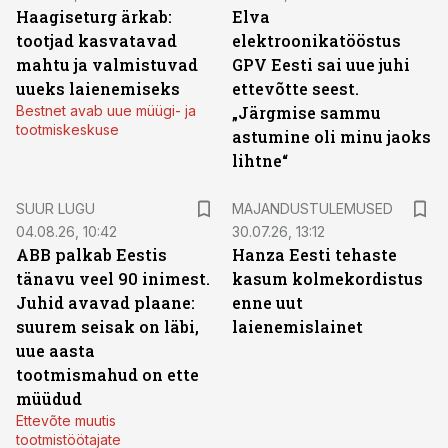
Haagiseturg ärkab:
Elva
tootjad kasvatavad
elektroonikatööstus
mahtu ja valmistuvad
GPV Eesti sai uue juhi
uueks laienemiseks
ettevõtte seest.
Bestnet avab uue müügi- ja
„Järgmise sammu
tootmiskeskuse
astumine oli minu jaoks
lihtne“
SUUR LUGU
MAJANDUSTULEMUSED
04.08.26, 10:42
30.07.26, 13:12
ABB palkab Eestis
Hanza Eesti tehaste
tänavu veel 90 inimest.
kasum kolmekordistus
Juhid avavad plaane:
enne uut
suurem seisak on läbi,
laienemislainet
uue aasta
tootmismahud on ette
müüdud
Ettevõte muutis
tootmistöötajate