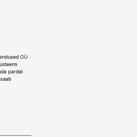
ahendused OÜ
süsteemi
nda pardal
 saab