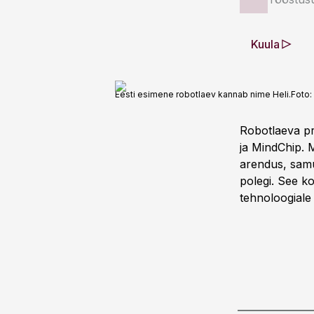
Kuula
Eesti esimene robotlaev kannab nime Heli.
Foto:
Robotlaeva pr
ja MindChip. M
arendus, samu
polegi. See k
tehnoloogiale 