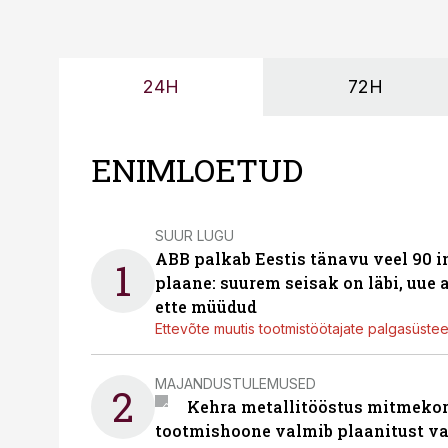
24H
72H
ENIMLOETUD
SUUR LUGU
ABB palkab Eestis tänavu veel 90 
1
plaane: suurem seisak on läbi, uue
ette müüdud
Ettevõte muutis tootmistöötajate palgasüste
MAJANDUSTULEMUSED
2
Kehra metallitööstus mitmekor
tootmishoone valmib plaanitust v