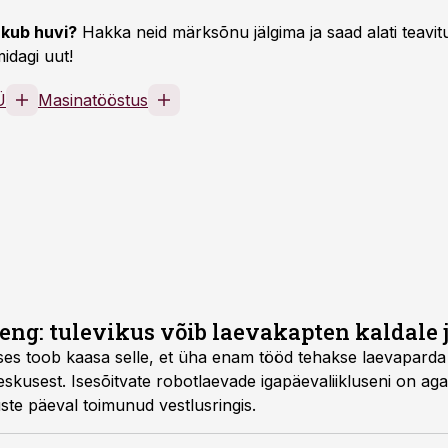
kub huvi?
Hakka neid märksõnu jälgima ja saad alati teavitu
idagi uut!
Ü
Masinatööstus
eng: tulevikus võib laevakapten kaldale 
es toob kaasa selle, et üha enam tööd tehakse laevaparda
eskusest. Isesõitvate robotlaevade igapäevaliikluseni on aga
 uste päeval toimunud vestlusringis.