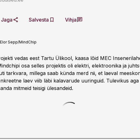
Jaga
Salvesta
Vihja
Elor Sepp/MindChip
ojekti vedas eest Tartu Ülikool, kaasa lõid MEC Inseneril
indchipi osa selles projektis oli elektri, elektroonika ja juht
ti tarkvara, millega saab künda merd nii, et laeval meesko
onkreetne laev viib läbi kalavarude uuringuid. Tulevikus aga
anda mitmeid teisigi ülesandeid.