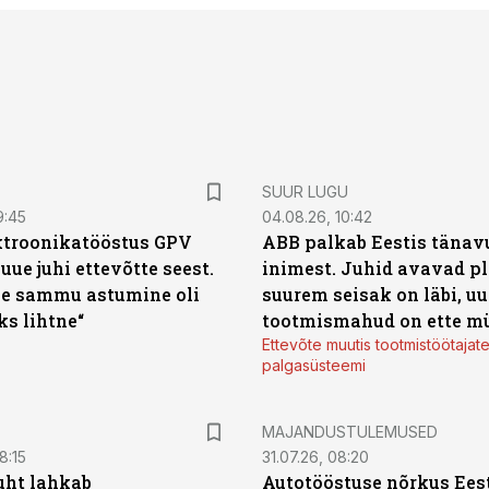
SUUR LUGU
9:45
04.08.26, 10:42
ktroonikatööstus GPV
ABB palkab Eestis tänavu
 uue juhi ettevõtte seest.
inimest. Juhid avavad pl
e sammu astumine oli
suurem seisak on läbi, uu
ks lihtne“
tootmismahud on ette m
Ettevõte muutis tootmistöötajat
palgasüsteemi
MAJANDUSTULEMUSED
8:15
31.07.26, 08:20
uht lahkab
Autotööstuse nõrkus Ees