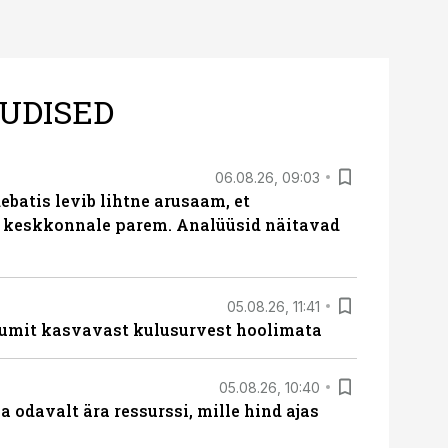
UDISED
06.08.26, 09:03
batis levib lihtne arusaam, et
i keskkonnale parem. Analüüsid näitavad
05.08.26, 11:41
umit kasvavast kulusurvest hoolimata
05.08.26, 10:40
 odavalt ära ressurssi, mille hind ajas