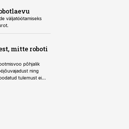
obotlaevu
de väljatöötamiseks
rot.
t, mitte roboti
ootmisvoo põhjalik
öjõuvajadust ning
 oodatud tulemust ei
 tegevjuht Sander