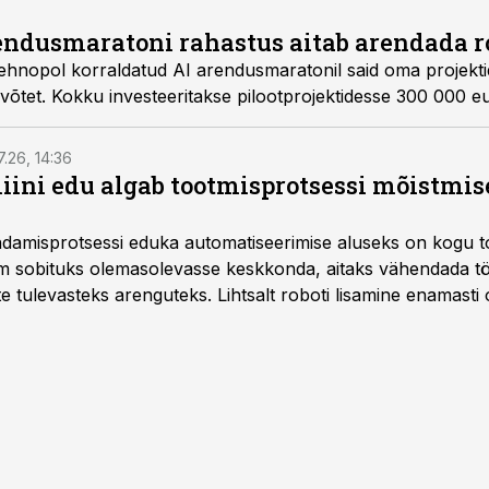
endusmaratoni rahastus aitab arendada r
Tehnopol korraldatud AI arendusmaratonil said oma projekti
võtet. Kokku investeeritakse pilootprojektidesse 300 000 eu
7.26, 14:36
ini edu algab tootmisprotsessi mõistmises
damisprotsessi eduka automatiseerimise aluseks on kogu t
m sobituks olemasolevasse keskkonda, aitaks vähendada tö
te tulevasteks arenguteks. Lihtsalt roboti lisamine enamasti
a tööstuse automatiseerimislahenduste arendaja Smitech OÜ