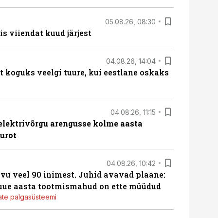
05.08.26, 08:30
s viiendat kuud järjest
04.08.26, 14:04
t koguks veelgi tuure, kui eestlane oskaks
04.08.26, 11:15
b elektrivõrgu arengusse kolme aasta
eurot
04.08.26, 10:42
vu veel 90 inimest. Juhid avavad plaane:
 uue aasta tootmismahud on ette müüdud
jate palgasüsteemi