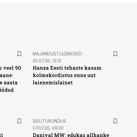
MAJANDUSTULEMUSED
30.07.26, 13:12
 veel 90
Hanza Eesti tehaste kasum
aane:
kolmekordistus enne uut
e aasta
laienemislainet
üüdud
e
ST
SISUTURUNDUS
07.07.26, 09:20
ti
Danival MW: edukas allhanke