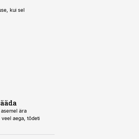
se, kui sel
jääda
 asemel ära
 veel aega, tõdeti