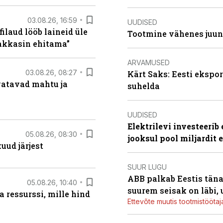
03.08.26, 16:59
UUDISED
filaud lööb laineid üle
Tootmine vähenes juuni
hakkasin ehitama”
ARVAMUSED
03.08.26, 08:27
Kärt Saks: Eesti ekspor
vatavad mahtu ja
suhelda
UUDISED
Elektrilevi investeeri
05.08.26, 08:30
jooksul pool miljardit 
uud järjest
SUUR LUGU
ABB palkab Eestis täna
05.08.26, 10:40
suurem seisak on läbi,
 ressurssi, mille hind
Ettevõte muutis tootmistööta