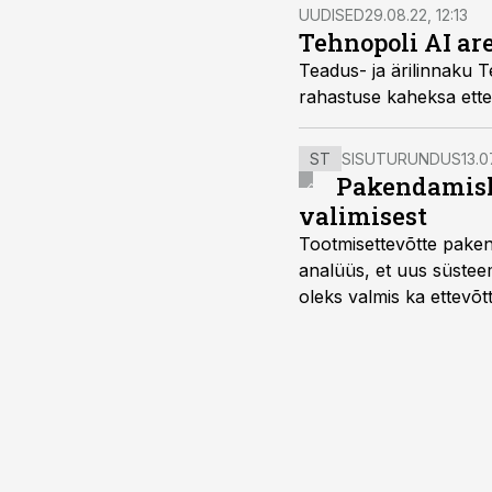
UUDISED
29.08.22, 12:13
Tehnopoli AI ar
Teadus- ja ärilinnaku 
rahastuse kaheksa ette
ST
SISUTURUNDUS
13.0
Pakendamisli
valimisest
Tootmisettevõtte paken
analüüs, et uus süstee
oleks valmis ka ettevõt
too, nendib tootmise j
Mitendorf.