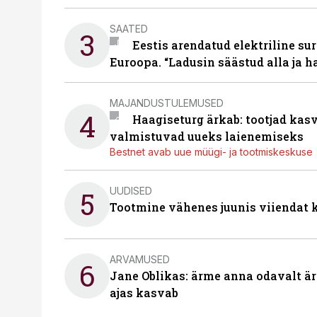
SAATED
3
Eestis arendatud elektriline sur
Euroopa. “Ladusin säästud alla ja 
MAJANDUSTULEMUSED
4
Haagiseturg ärkab: tootjad kas
valmistuvad uueks laienemiseks
Bestnet avab uue müügi- ja tootmiskeskuse
UUDISED
5
Tootmine vähenes juunis viiendat k
ARVAMUSED
6
Jane Oblikas: ärme anna odavalt ära
ajas kasvab