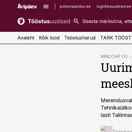
pollumajandus.ee
logistikauudised.ee
kaubandus.ee
imelineajalugu.ee
kinnisvarauudised.ee
imelineteadus.ee
Avaleht
Kõik lood
Tööstusharud
TARK TÖÖST
cebook
MINDCHIP OÜ
Uurim
Twitter)
kedIn
meesk
ail
k
Merendusvald
Tehnikaülikoo
lasti Tallin
Tööstus