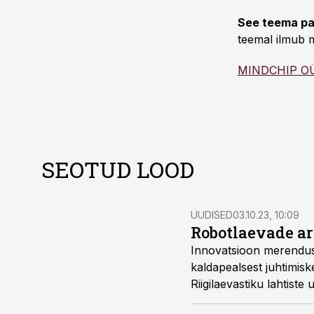
See teema pa
teemal ilmub m
MINDCHIP O
SEOTUD LOOD
UUDISED
03.10.23, 10:09
Robotlaevade ar
Innovatsioon merendus
kaldapealsest juhtimisk
Riigilaevastiku lahtiste