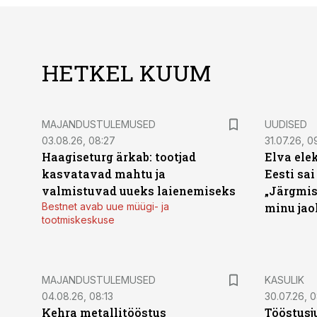
HETKEL KUUM
MAJANDUSTULEMUSED
UUDISED
03.08.26, 08:27
31.07.26, 0
Haagiseturg ärkab: tootjad
Elva ele
kasvatavad mahtu ja
Eesti sai
valmistuvad uueks laienemiseks
„Järgmis
Bestnet avab uue müügi- ja
minu jao
tootmiskeskuse
MAJANDUSTULEMUSED
KASULIK
04.08.26, 08:13
30.07.26, 0
Kehra metallitööstus
Tööstusj