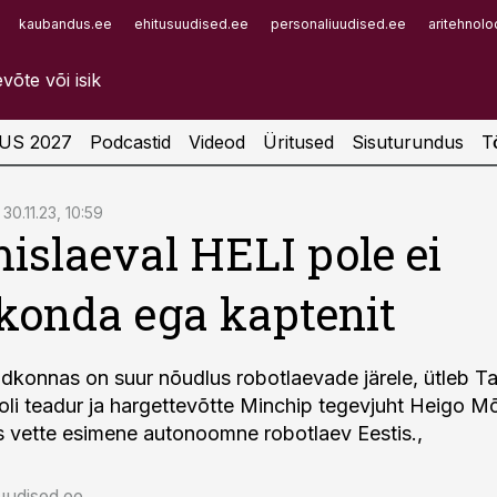
kaubandus.ee
ehitusuudised.ee
personaliuudised.ee
aritehnolo
Infopank
Radar
US 2027
Podcastid
Videod
Üritused
Sisuturundus
T
30.11.23, 10:59
islaeval HELI pole ei
onda ega kaptenit
konnas on suur nõudlus robotlaevade järele, ütleb Ta
li teadur ja hargettevõtte Minchip tegevjuht Heigo Mõl
nas vette esimene autonoomne robotlaev Eestis.,
uudised.ee