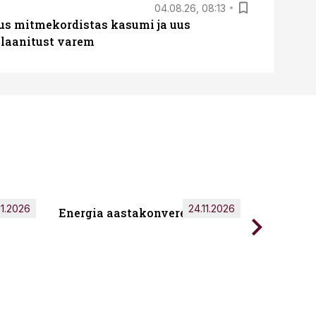
04.08.26, 08:13
us mitmekordistas kasumi ja uus
laanitust varem
11.2026
24.11.2026
Energia aastakonverents 2026
Tark töö