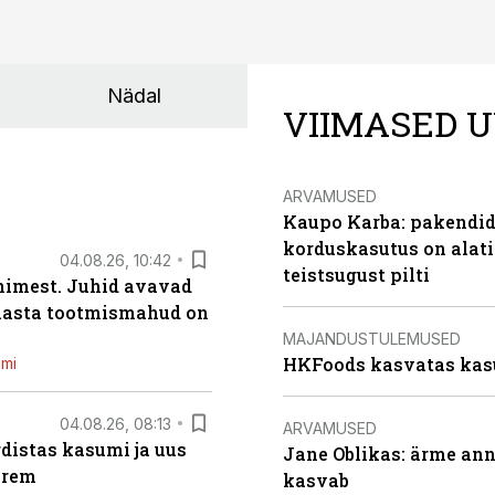
Nädal
VIIMASED U
ARVAMUSED
Kaupo Karba: pakendide
korduskasutus on alat
04.08.26, 10:42
teistsugust pilti
inimest. Juhid avavad
 aasta tootmismahud on
MAJANDUSTULEMUSED
HKFoods kasvatas kas
emi
04.08.26, 08:13
ARVAMUSED
distas kasumi ja uus
Jane Oblikas: ärme anna
arem
kasvab