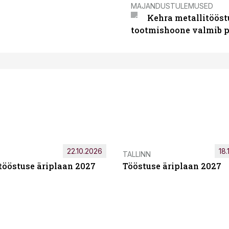
MAJANDUSTULEMUSED
Kehra metallitööst
tootmishoone valmib p
22.10.2026
18.
TALLINN
tööstuse äriplaan 2027
Tööstuse äriplaan 2027