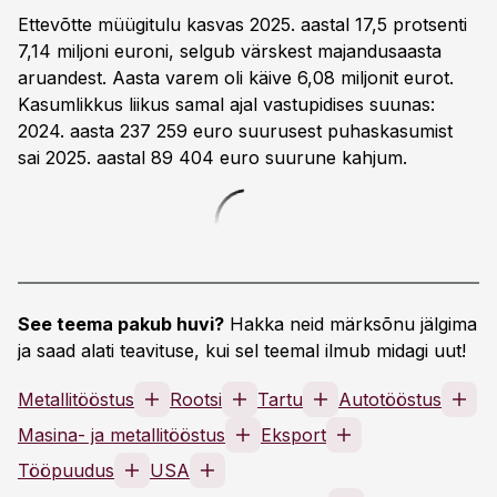
Ettevõtte müügitulu kasvas 2025. aastal 17,5 protsenti
7,14 miljoni euroni, selgub värskest majandusaasta
aruandest. Aasta varem oli käive 6,08 miljonit eurot.
Kasumlikkus liikus samal ajal vastupidises suunas:
2024. aasta 237 259 euro suurusest puhaskasumist
sai 2025. aastal 89 404 euro suurune kahjum.
See teema pakub huvi?
Hakka neid märksõnu jälgima
ja saad alati teavituse, kui sel teemal ilmub midagi uut!
Metallitööstus
Rootsi
Tartu
Autotööstus
Masina- ja metallitööstus
Eksport
Tööpuudus
USA