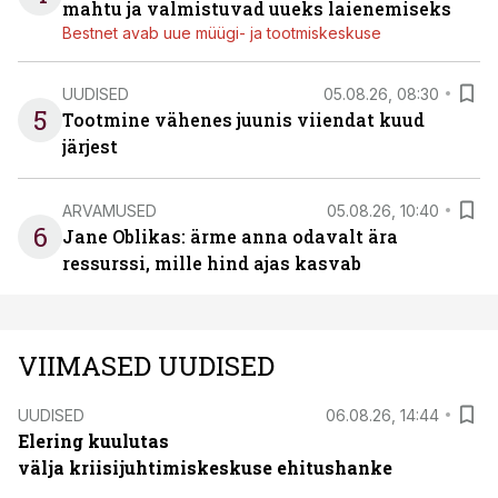
mahtu ja valmistuvad uueks laienemiseks
Bestnet avab uue müügi- ja tootmiskeskuse
UUDISED
05.08.26, 08:30
5
Tootmine vähenes juunis viiendat kuud
järjest
ARVAMUSED
05.08.26, 10:40
6
Jane Oblikas: ärme anna odavalt ära
ressurssi, mille hind ajas kasvab
VIIMASED UUDISED
UUDISED
06.08.26, 14:44
Elering kuulutas
välja kriisijuhtimiskeskuse ehitushanke