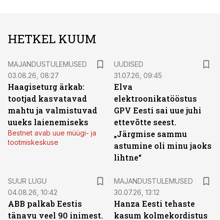
HETKEL KUUM
MAJANDUSTULEMUSED
UUDISED
03.08.26, 08:27
31.07.26, 09:45
Haagiseturg ärkab:
Elva
tootjad kasvatavad
elektroonikatööstus
mahtu ja valmistuvad
GPV Eesti sai uue juhi
uueks laienemiseks
ettevõtte seest.
Bestnet avab uue müügi- ja
„Järgmise sammu
tootmiskeskuse
astumine oli minu jaoks
lihtne“
SUUR LUGU
MAJANDUSTULEMUSED
04.08.26, 10:42
30.07.26, 13:12
ABB palkab Eestis
Hanza Eesti tehaste
tänavu veel 90 inimest.
kasum kolmekordistus