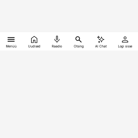
Menüü
Uudised
Raadio
Otsing
AI Chat
Logi sisse
Vana-Lõuna 39/1, 19094 Tallinn
(+372) 667 0111
toostusuudised@toostusuudised.ee
Telli
Reklaam
Firmast
Sisu kasutamisõigused
Ajakirjaniku