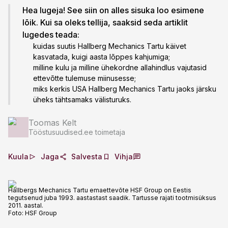
Hea lugeja! See siin on alles sisuka loo esimene
lõik. Kui sa oleks tellija, saaksid seda artiklit
lugedes teada:
kuidas suutis Hallberg Mechanics Tartu käivet
kasvatada, kuigi aasta lõppes kahjumiga;
milline kulu ja milline ühekordne allahindlus vajutasid
ettevõtte tulemuse miinusesse;
miks kerkis USA Hallberg Mechanics Tartu jaoks järsku
üheks tähtsamaks välisturuks.
Toomas Kelt
Tööstusuudised.ee toimetaja
Kuula
Jaga
Salvesta
Vihja
Hallbergs Mechanics Tartu emaettevõte HSF Group on Eestis
tegutsenud juba 1993. aastastast saadik. Tartusse rajati tootmisüksus
2011. aastal.
Foto:
HSF Group