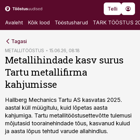
Telli
Avaleht
Kõik lood
Tööstusharud
TARK TÖÖSTUS 2
cebook
Tagasi
Twitter)
METALLITÖÖSTUS
15.06.26, 08:18
Metallihindade kasv surus
kedIn
Tartu metallifirma
ail
kahjumisse
k
Hallberg Mechanics Tartu AS kasvatas 2025.
aastal küll müügitulu, kuid lõpetas aasta
kahjumiga. Tartu metallitööstusettevõtte tulemusi
mõjutasid toorainehindade tõus, kasvanud kulud
ja aasta lõpus tehtud varude allahindlus.