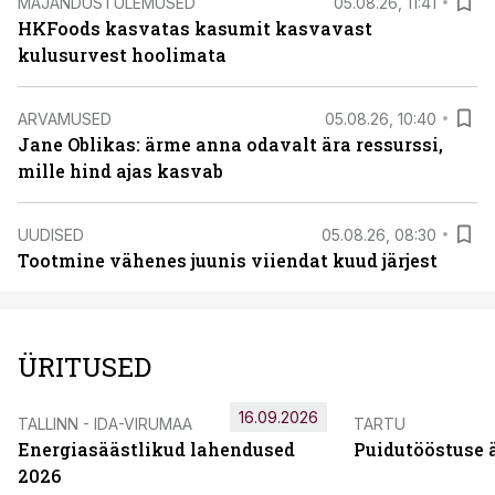
MAJANDUSTULEMUSED
05.08.26, 11:41
HKFoods kasvatas kasumit kasvavast
kulusurvest hoolimata
ARVAMUSED
05.08.26, 10:40
Jane Oblikas: ärme anna odavalt ära ressurssi,
mille hind ajas kasvab
UUDISED
05.08.26, 08:30
Tootmine vähenes juunis viiendat kuud järjest
ÜRITUSED
16.09.2026
TALLINN - IDA-VIRUMAA
TARTU
Energiasäästlikud lahendused
Puidutööstuse 
2026