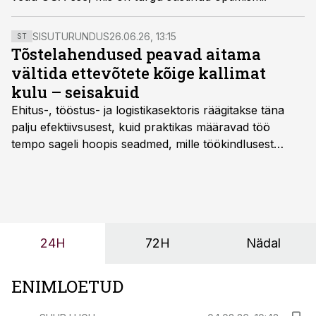
SISUTURUNDUS
26.06.26, 13:15
ST
Tõstelahendused peavad aitama
vältida ettevõtete kõige kallimat
kulu – seisakuid
Ehitus-, tööstus- ja logistikasektoris räägitakse täna
palju efektiivsusest, kuid praktikas määravad töö
tempo sageli hoopis seadmed, mille töökindlusest
sõltub kogu objekti või tootmise sujuvus. Kui tõstuk
seisab, töö katkeb või masin ei vasta töötingimustele,
ei tähenda see ettevõtte jaoks ainult tehnilist
probleemi, vaid otsest rahalist kulu, venivaid tähtaegu
ja suuremaid riske tööohutusele.
24H
72H
Nädal
ENIMLOETUD