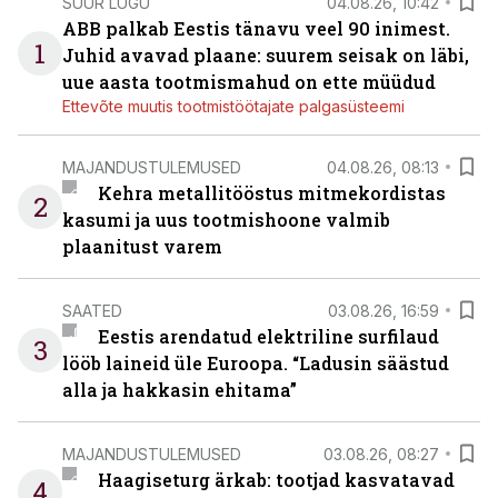
SUUR LUGU
04.08.26, 10:42
ABB palkab Eestis tänavu veel 90 inimest.
1
Juhid avavad plaane: suurem seisak on läbi,
uue aasta tootmismahud on ette müüdud
Ettevõte muutis tootmistöötajate palgasüsteemi
MAJANDUSTULEMUSED
04.08.26, 08:13
Kehra metallitööstus mitmekordistas
2
kasumi ja uus tootmishoone valmib
plaanitust varem
SAATED
03.08.26, 16:59
Eestis arendatud elektriline surfilaud
3
lööb laineid üle Euroopa. “Ladusin säästud
alla ja hakkasin ehitama”
MAJANDUSTULEMUSED
03.08.26, 08:27
Haagiseturg ärkab: tootjad kasvatavad
4