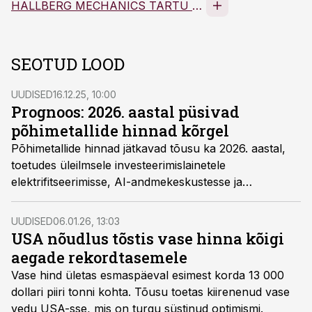
HALLBERG MECHANICS TARTU AS
SEOTUD LOOD
UUDISED
16.12.25, 10:00
Prognoos: 2026. aastal püsivad
põhimetallide hinnad kõrgel
Põhimetallide hinnad jätkavad tõusu ka 2026. aastal,
toetudes üleilmsele investeerimislainetele
elektrifitseerimisse, AI-andmekeskustesse ja
kaitsetööstusesse. Kuigi majanduskeskkond on
ebakindel ja Hiina majandus aeglustub, on turu surve
UUDISED
06.01.26, 13:03
eelkõige seotud pakkumise kitsaskohtadega.
USA nõudlus tõstis vase hinna kõigi
aegade rekordtasemele
Vase hind ületas esmaspäeval esimest korda 13 000
dollari piiri tonni kohta. Tõusu toetas kiirenenud vase
vedu USA-sse, mis on turgu süstinud optimismi.