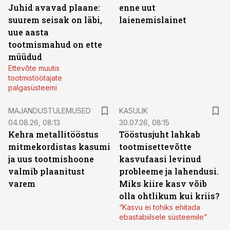
Juhid avavad plaane:
enne uut
suurem seisak on läbi,
laienemislainet
uue aasta
tootmismahud on ette
müüdud
Ettevõte muutis
tootmistöötajate
palgasüsteemi
MAJANDUSTULEMUSED
KASULIK
04.08.26, 08:13
30.07.26, 08:15
Kehra metallitööstus
Tööstusjuht lahkab
mitmekordistas kasumi
tootmisettevõtte
ja uus tootmishoone
kasvufaasi levinud
valmib plaanitust
probleeme ja lahendusi.
varem
Miks kiire kasv võib
olla ohtlikum kui kriis?
“Kasvu ei tohiks ehitada
ebastabiilsele süsteemile”