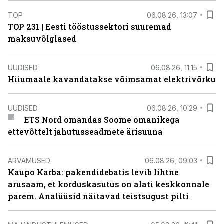
TOP
06.08.26, 13:07
TOP 231 | Eesti tööstussektori suuremad
maksuvõlglased
UUDISED
06.08.26, 11:15
Hiiumaale kavandatakse võimsamat elektrivõrku
UUDISED
06.08.26, 10:29
ETS Nord omandas Soome omanikega
ettevõttelt jahutusseadmete ärisuuna
ARVAMUSED
06.08.26, 09:03
Kaupo Karba: pakendidebatis levib lihtne
arusaam, et korduskasutus on alati keskkonnale
parem. Analüüsid näitavad teistsugust pilti