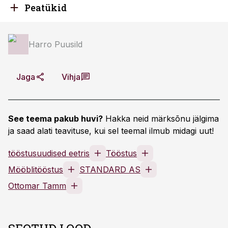
Peatükid
Harro Puusild
Jaga
Vihja
See teema pakub huvi?
Hakka neid märksõnu jälgima
ja saad alati teavituse, kui sel teemal ilmub midagi uut!
tööstusuudised eetris
Tööstus
Mööblitööstus
STANDARD AS
Ottomar Tamm