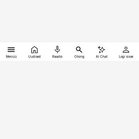
Menüü
Uudised
Raadio
Otsing
AI Chat
Logi sisse
Vana-Lõuna 39/1, 19094 Tallinn
(+372) 667 0111
toostusuudised@toostusuudised.ee
Telli
Reklaam
Firmast