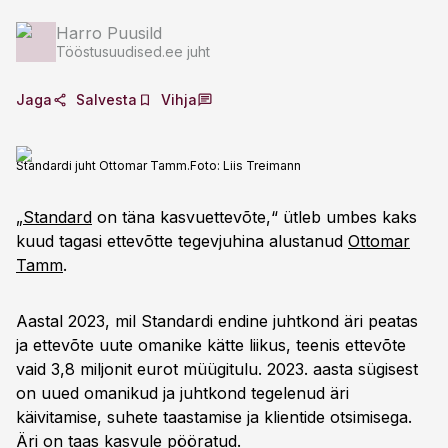
Harro Puusild
Tööstusuudised.ee juht
Jaga
Salvesta
Vihja
Standardi juht Ottomar Tamm.
Foto:
Liis Treimann
„
Standard
on täna kasvuettevõte,“ ütleb umbes kaks
kuud tagasi ettevõtte tegevjuhina alustanud
Ottomar
Tamm
.
Aastal 2023, mil Standardi endine juhtkond äri peatas
ja ettevõte uute omanike kätte liikus, teenis ettevõte
vaid 3,8 miljonit eurot müügitulu. 2023. aasta sügisest
on uued omanikud ja juhtkond tegelenud äri
käivitamise, suhete taastamise ja klientide otsimisega.
Äri on taas kasvule pööratud.