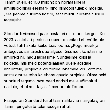
Tamm ütleb, et 100 miljonit on normaalne ja
ambitsioonikas eesmärk ning niimoodi tulebki mõelda.
„Me peame suruma kasvu, sest muidu sureme,“ usub
tegevjuht.
Standardi viimased paar aastat ei ole olnud kerged. Kui
2023. aastal äri peatus ja uued omanikud ettevõtte üle
võtsid, tuli hakata kõike taas looma. „Kogu müük ja
äritegevus sai täiesti uue alguse. Sisuliselt kolistasime
ämbreid nii, nagu jaksasime. Suhtlesime kõigi ja
kõigega, mis meid potentsiaalselt uuele ägedale
ärisuhtele, projektile või turule lähemale viis. Võtsime
vastu otsuse teha ka ebamugavaid projekte. Olime neid
sunnitud tegema, sest need andsid meile võimalusi
näidata, et oleme tagasi,“ meenutab Tamm.
Praegu on Standard turul taas nähtav ja märgatav, on
Tamm pingutuste tulemusega rahul.