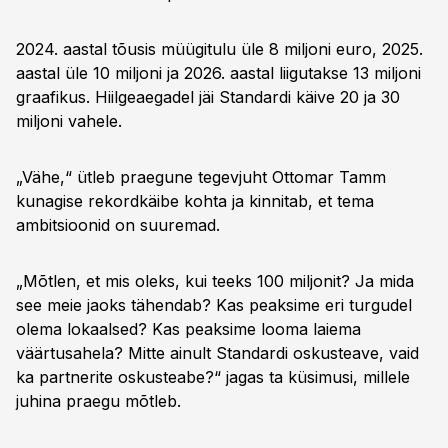
2024. aastal tõusis müügitulu üle 8 miljoni euro, 2025.
aastal üle 10 miljoni ja 2026. aastal liigutakse 13 miljoni
graafikus. Hiilgeaegadel jäi Standardi käive 20 ja 30
miljoni vahele.
„Vähe,“ ütleb praegune tegevjuht Ottomar Tamm
kunagise rekordkäibe kohta ja kinnitab, et tema
ambitsioonid on suuremad.
„Mõtlen, et mis oleks, kui teeks 100 miljonit? Ja mida
see meie jaoks tähendab? Kas peaksime eri turgudel
olema lokaalsed? Kas peaksime looma laiema
väärtusahela? Mitte ainult Standardi oskusteave, vaid
ka partnerite oskusteabe?“ jagas ta küsimusi, millele
juhina praegu mõtleb.