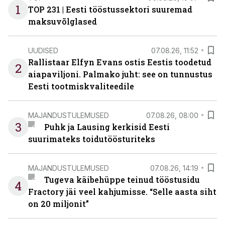
1
TOP 231 | Eesti tööstussektori suuremad
maksuvõlglased
UUDISED
07.08.26, 11:52
Rallistaar Elfyn Evans ostis Eestis toodetud
2
aiapaviljoni. Palmako juht: see on tunnustus
Eesti tootmiskvaliteedile
MAJANDUSTULEMUSED
07.08.26, 08:00
3
Puhk ja Lausing kerkisid Eesti
suurimateks toidutöösturiteks
MAJANDUSTULEMUSED
07.08.26, 14:19
Tugeva käibehüppe teinud tööstusidu
4
Fractory jäi veel kahjumisse. “Selle aasta siht
on 20 miljonit”