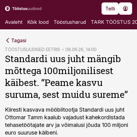
Telli
Avaleht
Kõik lood
Tööstusharud
TARK TÖÖSTUS 2
cebook
cebook
Tagasi
Twitter)
Twitter)
TÖÖSTUSUUDISED EETRIS
08.06.26, 14:00
Standardi uus juht mängib
kedIn
kedIn
mõttega 100miljonilisest
ail
ail
käibest. “Peame kasvu
k
k
suruma, sest muidu sureme”
Kiiresti kasvava mööblitootja Standardi uus juht
Ottomar Tamm kaalub vajadust kahekordistada
tehasetöötajate arv ja võimalusi jõuda 100 miljoni
euro suuruse käibeni.