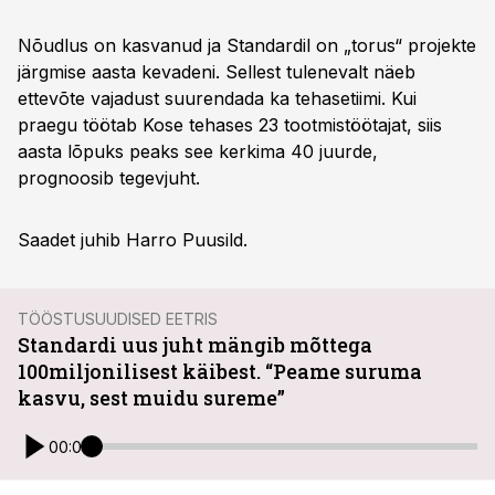
Nõudlus on kasvanud ja Standardil on „torus“ projekte
järgmise aasta kevadeni. Sellest tulenevalt näeb
ettevõte vajadust suurendada ka tehasetiimi. Kui
praegu töötab Kose tehases 23 tootmistöötajat, siis
aasta lõpuks peaks see kerkima 40 juurde,
prognoosib tegevjuht.
Saadet juhib Harro Puusild.
TÖÖSTUSUUDISED EETRIS
Standardi uus juht mängib mõttega
100miljonilisest käibest. “Peame suruma
kasvu, sest muidu sureme”
00:00