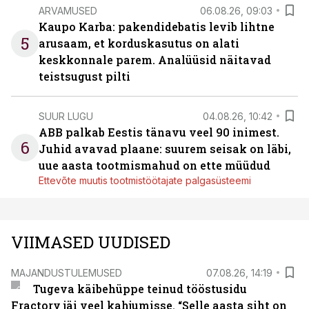
ARVAMUSED
06.08.26, 09:03
Kaupo Karba: pakendidebatis levib lihtne
5
arusaam, et korduskasutus on alati
keskkonnale parem. Analüüsid näitavad
teistsugust pilti
SUUR LUGU
04.08.26, 10:42
ABB palkab Eestis tänavu veel 90 inimest.
6
Juhid avavad plaane: suurem seisak on läbi,
uue aasta tootmismahud on ette müüdud
Ettevõte muutis tootmistöötajate palgasüsteemi
VIIMASED UUDISED
MAJANDUSTULEMUSED
07.08.26, 14:19
Tugeva käibehüppe teinud tööstusidu
Fractory jäi veel kahjumisse. “Selle aasta siht on