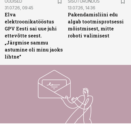
UUDISED
SISUTURUNDUS
31.07.26, 09:45
13.07.26, 14:36
Elva
Pakendamisliini edu
elektroonikatööstus
algab tootmisprotsessi
GPV Eesti sai uue juhi
mõistmisest, mitte
ettevõtte seest.
roboti valimisest
„Järgmise sammu
astumine oli minu jaoks
lihtne“