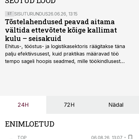
SEOTUD LOOD
SISUTURUNDUS
26.06.26, 13:15
ST
Tõstelahendused peavad aitama
vältida ettevõtete kõige kallimat
kulu – seisakuid
Ehitus-, tööstus- ja logistikasektoris räägitakse täna
palju efektiivsusest, kuid praktikas määravad töö
tempo sageli hoopis seadmed, mille töökindlusest
sõltub kogu objekti või tootmise sujuvus. Kui tõstuk
seisab, töö katkeb või masin ei vasta töötingimustele,
ei tähenda see ettevõtte jaoks ainult tehnilist
probleemi, vaid otsest rahalist kulu, venivaid tähtaegu
ja suuremaid riske tööohutusele.
24H
72H
Nädal
ENIMLOETUD
TOP
06.08.26, 13:07