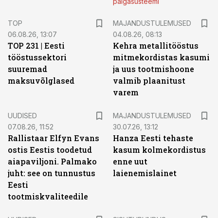
palgasüsteemi
TOP
MAJANDUSTULEMUSED
06.08.26, 13:07
04.08.26, 08:13
TOP 231 | Eesti
Kehra metallitööstus
tööstussektori
mitmekordistas kasumi
suuremad
ja uus tootmishoone
maksuvõlglased
valmib plaanitust
varem
UUDISED
MAJANDUSTULEMUSED
07.08.26, 11:52
30.07.26, 13:12
Rallistaar Elfyn Evans
Hanza Eesti tehaste
ostis Eestis toodetud
kasum kolmekordistus
aiapaviljoni. Palmako
enne uut
juht: see on tunnustus
laienemislainet
Eesti
tootmiskvaliteedile
ST