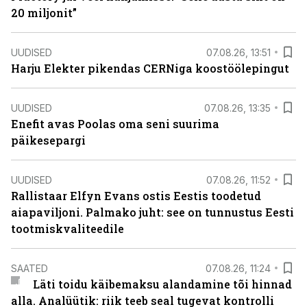
20 miljonit”
UUDISED
07.08.26, 13:51
Harju Elekter pikendas CERNiga koostöölepingut
UUDISED
07.08.26, 13:35
Enefit avas Poolas oma seni suurima
päikesepargi
UUDISED
07.08.26, 11:52
Rallistaar Elfyn Evans ostis Eestis toodetud
aiapaviljoni. Palmako juht: see on tunnustus Eesti
tootmiskvaliteedile
SAATED
07.08.26, 11:24
Läti toidu käibemaksu alandamine tõi hinnad
alla. Analüütik: riik teeb seal tugevat kontrolli