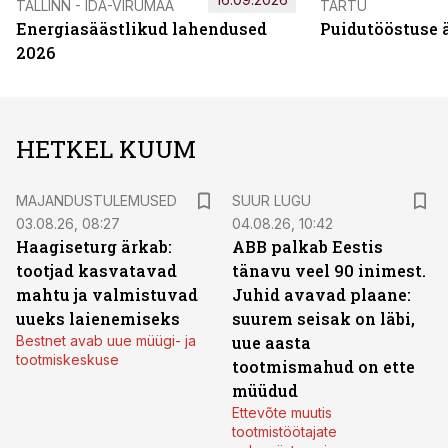
TALLINN - IDA-VIRUMAA
TARTU
Energiasäästlikud lahendused
Puidutööstuse 
2026
HETKEL KUUM
MAJANDUSTULEMUSED
SUUR LUGU
03.08.26, 08:27
04.08.26, 10:42
Haagiseturg ärkab:
ABB palkab Eestis
tootjad kasvatavad
tänavu veel 90 inimest.
mahtu ja valmistuvad
Juhid avavad plaane:
uueks laienemiseks
suurem seisak on läbi,
Bestnet avab uue müügi- ja
uue aasta
tootmiskeskuse
tootmismahud on ette
müüdud
Ettevõte muutis
tootmistöötajate