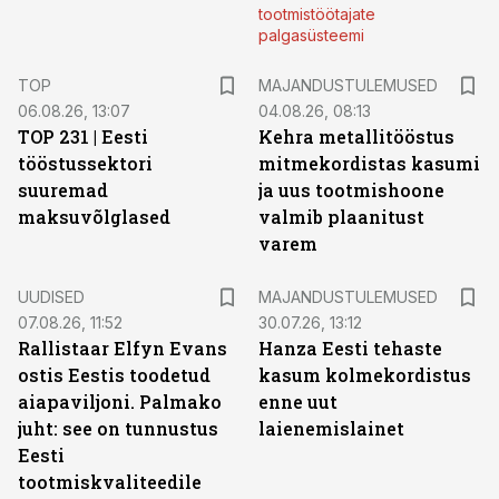
tootmistöötajate
palgasüsteemi
TOP
MAJANDUSTULEMUSED
06.08.26, 13:07
04.08.26, 08:13
TOP 231 | Eesti
Kehra metallitööstus
tööstussektori
mitmekordistas kasumi
suuremad
ja uus tootmishoone
maksuvõlglased
valmib plaanitust
varem
UUDISED
MAJANDUSTULEMUSED
07.08.26, 11:52
30.07.26, 13:12
Rallistaar Elfyn Evans
Hanza Eesti tehaste
ostis Eestis toodetud
kasum kolmekordistus
aiapaviljoni. Palmako
enne uut
juht: see on tunnustus
laienemislainet
Eesti
tootmiskvaliteedile