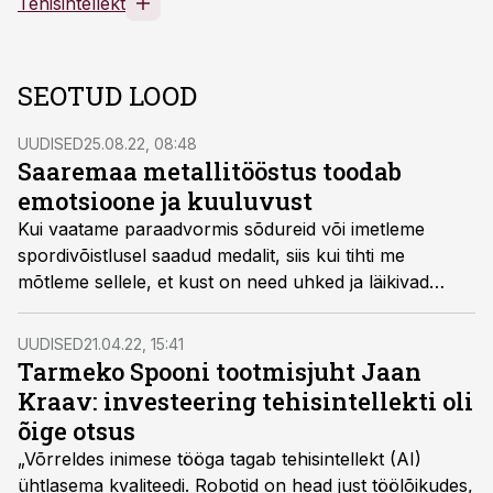
Tehisintellekt
SEOTUD LOOD
UUDISED
25.08.22, 08:48
Saaremaa metallitööstus toodab
emotsioone ja kuuluvust
Kui vaatame paraadvormis sõdureid või imetleme
spordivõistlusel saadud medalit, siis kui tihti me
mõtleme sellele, et kust on need uhked ja läikivad
märgid pärit? Päris tihti võib olla õige vastus üllatav –
päris meie lähedalt, Saaremaalt. Just seal tegutseb
UUDISED
21.04.22, 15:41
väärika ajalooga ettevõte Sporrong.
Tarmeko Spooni tootmisjuht Jaan
Kraav: investeering tehisintellekti oli
õige otsus
„Võrreldes inimese tööga tagab tehisintellekt (AI)
ühtlasema kvaliteedi. Robotid on head just töölõikudes,