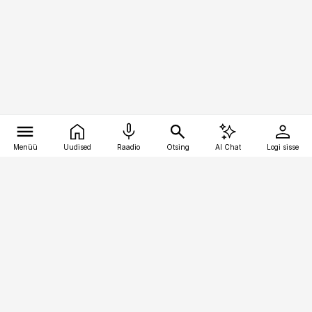
Menüü
Uudised
Raadio
Otsing
AI Chat
Logi sisse
Vana-Lõuna 39/1, 19094 Tallinn
(+372) 667 0111
toostusuudised@toostusuudised.ee
Telli
Reklaam
Firmast