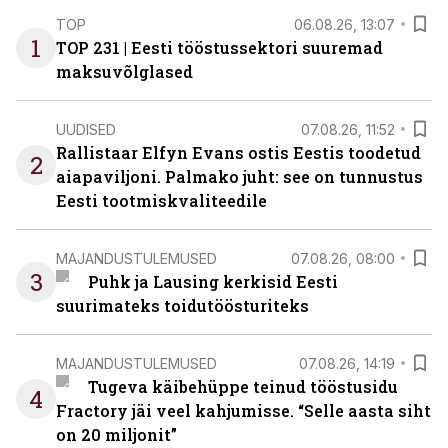
TOP
06.08.26, 13:07
1
TOP 231 | Eesti tööstussektori suuremad
maksuvõlglased
UUDISED
07.08.26, 11:52
Rallistaar Elfyn Evans ostis Eestis toodetud
2
aiapaviljoni. Palmako juht: see on tunnustus
Eesti tootmiskvaliteedile
MAJANDUSTULEMUSED
07.08.26, 08:00
3
Puhk ja Lausing kerkisid Eesti
suurimateks toidutöösturiteks
MAJANDUSTULEMUSED
07.08.26, 14:19
Tugeva käibehüppe teinud tööstusidu
4
Fractory jäi veel kahjumisse. “Selle aasta siht
on 20 miljonit”