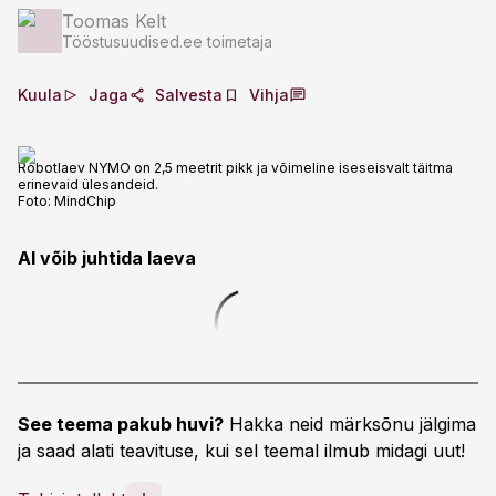
Toomas Kelt
Tööstusuudised.ee toimetaja
Kuula
Jaga
Salvesta
Vihja
Robotlaev NYMO on 2,5 meetrit pikk ja võimeline iseseisvalt täitma
erinevaid ülesandeid.
Foto:
MindChip
AI võib juhtida laeva
See teema pakub huvi?
Hakka neid märksõnu jälgima
ja saad alati teavituse, kui sel teemal ilmub midagi uut!