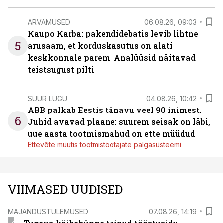
ARVAMUSED
06.08.26, 09:03
Kaupo Karba: pakendidebatis levib lihtne
5
arusaam, et korduskasutus on alati
keskkonnale parem. Analüüsid näitavad
teistsugust pilti
SUUR LUGU
04.08.26, 10:42
ABB palkab Eestis tänavu veel 90 inimest.
6
Juhid avavad plaane: suurem seisak on läbi,
uue aasta tootmismahud on ette müüdud
Ettevõte muutis tootmistöötajate palgasüsteemi
VIIMASED UUDISED
MAJANDUSTULEMUSED
07.08.26, 14:19
Tugeva käibehüppe teinud tööstusidu