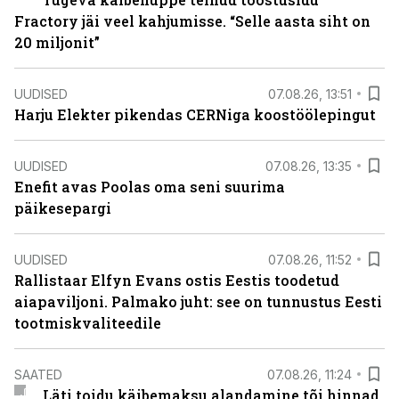
Fractory jäi veel kahjumisse. “Selle aasta siht on
20 miljonit”
UUDISED
07.08.26, 13:51
Harju Elekter pikendas CERNiga koostöölepingut
UUDISED
07.08.26, 13:35
Enefit avas Poolas oma seni suurima
päikesepargi
UUDISED
07.08.26, 11:52
Rallistaar Elfyn Evans ostis Eestis toodetud
aiapaviljoni. Palmako juht: see on tunnustus Eesti
tootmiskvaliteedile
SAATED
07.08.26, 11:24
Läti toidu käibemaksu alandamine tõi hinnad