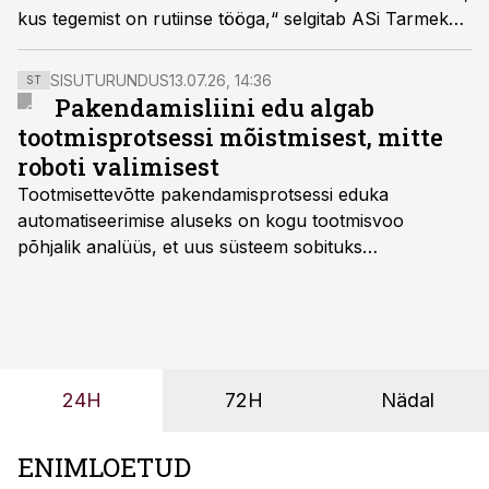
kus tegemist on rutiinse tööga,“ selgitab ASi Tarmeko
Spoon tootmisjuht Jaan Kraav. AI positiivset mõju võib
näha nii silmaga kui ka arvudes.
SISUTURUNDUS
13.07.26, 14:36
ST
Pakendamisliini edu algab
tootmisprotsessi mõistmisest, mitte
roboti valimisest
Tootmisettevõtte pakendamisprotsessi eduka
automatiseerimise aluseks on kogu tootmisvoo
põhjalik analüüs, et uus süsteem sobituks
olemasolevasse keskkonda, aitaks vähendada
tööjõuvajadust ning oleks valmis ka ettevõtte
tulevasteks arenguteks. Lihtsalt roboti lisamine
enamasti oodatud tulemust ei too, nendib tootmise ja
tööstuse automatiseerimislahenduste arendaja Smitech
24H
72H
Nädal
OÜ tegevjuht Sander Mitendorf.
ENIMLOETUD