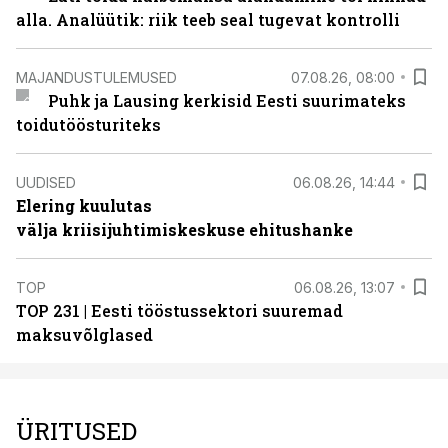
alla. Analüütik: riik teeb seal tugevat kontrolli
MAJANDUSTULEMUSED
07.08.26, 08:00
Puhk ja Lausing kerkisid Eesti suurimateks
toidutöösturiteks
UUDISED
06.08.26, 14:44
Elering kuulutas
välja kriisijuhtimiskeskuse ehitushanke
TOP
06.08.26, 13:07
TOP 231 | Eesti tööstussektori suuremad
maksuvõlglased
ÜRITUSED