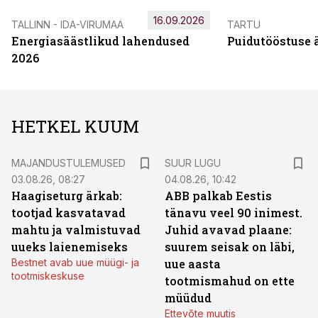
16.09.2026
TALLINN - IDA-VIRUMAA
TARTU
Energiasäästlikud lahendused
Puidutööstuse 
2026
HETKEL KUUM
MAJANDUSTULEMUSED
SUUR LUGU
03.08.26, 08:27
04.08.26, 10:42
Haagiseturg ärkab:
ABB palkab Eestis
tootjad kasvatavad
tänavu veel 90 inimest.
mahtu ja valmistuvad
Juhid avavad plaane:
uueks laienemiseks
suurem seisak on läbi,
Bestnet avab uue müügi- ja
uue aasta
tootmiskeskuse
tootmismahud on ette
müüdud
Ettevõte muutis