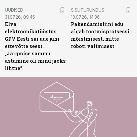
ST
UUDISED
SISUTURUNDUS
31.07.26, 09:45
13.07.26, 14:36
Elva
Pakendamisliini edu
elektroonikatööstus
algab tootmisprotsessi
GPV Eesti sai uue juhi
mõistmisest, mitte
ettevõtte seest.
roboti valimisest
„Järgmise sammu
astumine oli minu jaoks
lihtne“