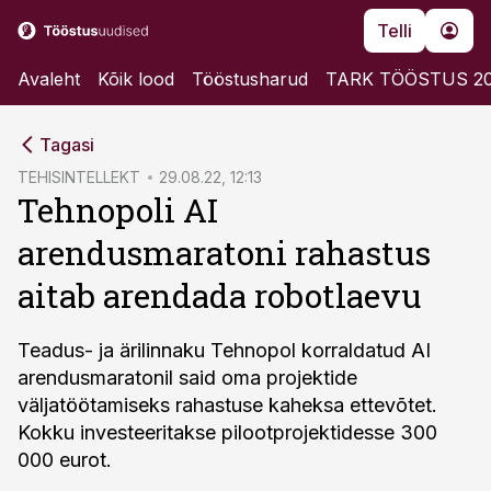
Telli
Avaleht
Kõik lood
Tööstusharud
TARK TÖÖSTUS 2
cebook
Tagasi
Twitter)
TEHISINTELLEKT
29.08.22, 12:13
Tehnopoli AI
kedIn
arendusmaratoni rahastus
ail
aitab arendada robotlaevu
k
Teadus- ja ärilinnaku Tehnopol korraldatud AI
arendusmaratonil said oma projektide
väljatöötamiseks rahastuse kaheksa ettevõtet.
Kokku investeeritakse pilootprojektidesse 300
000 eurot.