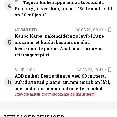
Tugeva käibehüppe teinud tööstusidu
4
Fractory jäi veel kahjumisse. “Selle aasta siht
on 20 miljonit”
ARVAMUSED
06.08.26, 09:03
Kaupo Karba: pakendidebatis levib lihtne
5
arusaam, et korduskasutus on alati
keskkonnale parem. Analüüsid näitavad
teistsugust pilti
SUUR LUGU
04.08.26, 10:42
ABB palkab Eestis tänavu veel 90 inimest.
6
Juhid avavad plaane: suurem seisak on läbi,
uue aasta tootmismahud on ette müüdud
Ettevõte muutis tootmistöötajate palgasüsteemi