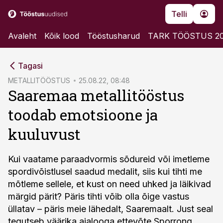
Telli
Avaleht
Kõik lood
Tööstusharud
TARK TÖÖSTUS 2
cebook
Tagasi
Twitter)
METALLITÖÖSTUS
25.08.22, 08:48
Saaremaa metallitööstus
kedIn
toodab emotsioone ja
ail
kuuluvust
k
Kui vaatame paraadvormis sõdureid või imetleme
spordivõistlusel saadud medalit, siis kui tihti me
mõtleme sellele, et kust on need uhked ja läikivad
märgid pärit? Päris tihti võib olla õige vastus
üllatav – päris meie lähedalt, Saaremaalt. Just seal
tegutseb väärika ajalooga ettevõte Sporrong.