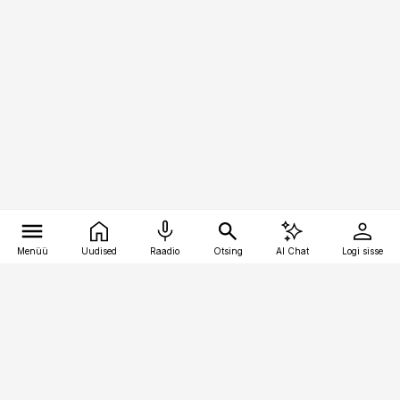
Menüü
Uudised
Raadio
Otsing
AI Chat
Logi sisse
Vana-Lõuna 39/1, 19094 Tallinn
(+372) 667 0111
toostusuudised@toostusuudised.ee