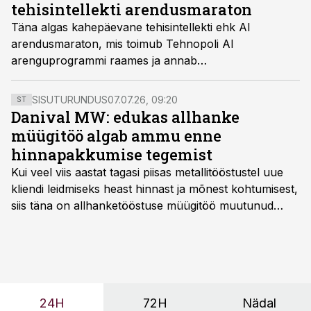
tehisintellekti arendusmaraton
Täna algas kahepäevane tehisintellekti ehk AI
arendusmaraton, mis toimub Tehnopoli AI
arenguprogrammi raames ja annab
tööstusettevõtetele võimaluse liikuda oma lahendusega
edasi AI kiirendisse.
SISUTURUNDUS
07.07.26, 09:20
ST
Danival MW: edukas allhanke
müügitöö algab ammu enne
hinnapakkumise tegemist
Kui veel viis aastat tagasi piisas metallitööstustel uue
kliendi leidmiseks heast hinnast ja mõnest kohtumisest,
siis täna on allhanketööstuse müügitöö muutunud
märksa pikemaks ja süsteemsemaks. Konkurents on
kasvanud, kliendid kaaluvad otsuseid põhjalikumalt
ning partnerit ei valita enam ainult tootmisvõimekuse
või hinnakirja järgi.
24H
72H
Nädal