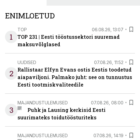
ENIMLOETUD
TOP
06.08.26, 13:07
1
TOP 231 | Eesti tööstussektori suuremad
maksuvõlglased
UUDISED
07.08.26, 11:52
Rallistaar Elfyn Evans ostis Eestis toodetud
2
aiapaviljoni. Palmako juht: see on tunnustus
Eesti tootmiskvaliteedile
MAJANDUSTULEMUSED
07.08.26, 08:00
3
Puhk ja Lausing kerkisid Eesti
suurimateks toidutöösturiteks
MAJANDUSTULEMUSED
07.08.26, 14:19