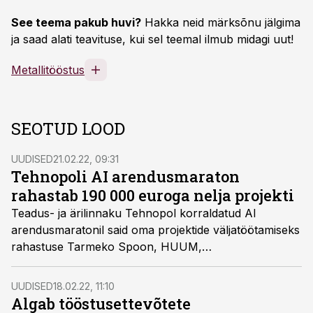
See teema pakub huvi?
Hakka neid märksõnu jälgima
ja saad alati teavituse, kui sel teemal ilmub midagi uut!
Metallitööstus
SEOTUD LOOD
UUDISED
21.02.22, 09:31
Tehnopoli AI arendusmaraton
rahastab 190 000 euroga nelja projekti
Teadus- ja ärilinnaku Tehnopol korraldatud AI
arendusmaratonil said oma projektide väljatöötamiseks
rahastuse Tarmeko Spoon, HUUM,
Tervisetehnoloogiate Arenduskeskus ja Sporrong
Eesti. Kokku investeeriti pilootprojektidesse 190 000
UUDISED
18.02.22, 11:10
eurot.
Algab tööstusettevõtete