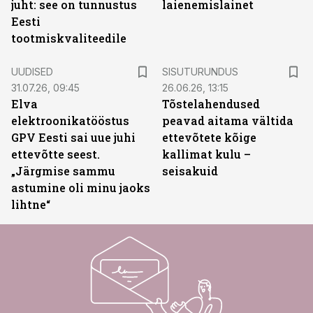
juht: see on tunnustus
laienemislainet
Eesti
tootmiskvaliteedile
ST
UUDISED
SISUTURUNDUS
31.07.26, 09:45
26.06.26, 13:15
Elva
Tõstelahendused
elektroonikatööstus
peavad aitama vältida
GPV Eesti sai uue juhi
ettevõtete kõige
ettevõtte seest.
kallimat kulu –
„Järgmise sammu
seisakuid
astumine oli minu jaoks
lihtne“