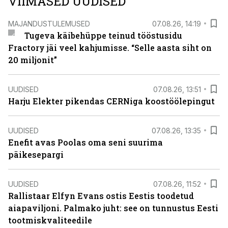
VIIMASED UUDISED
MAJANDUSTULEMUSED
07.08.26, 14:19
Tugeva käibehüppe teinud tööstusidu
Fractory jäi veel kahjumisse. “Selle aasta siht on
20 miljonit”
UUDISED
07.08.26, 13:51
Harju Elekter pikendas CERNiga koostöölepingut
UUDISED
07.08.26, 13:35
Enefit avas Poolas oma seni suurima
päikesepargi
UUDISED
07.08.26, 11:52
Rallistaar Elfyn Evans ostis Eestis toodetud
aiapaviljoni. Palmako juht: see on tunnustus Eesti
tootmiskvaliteedile