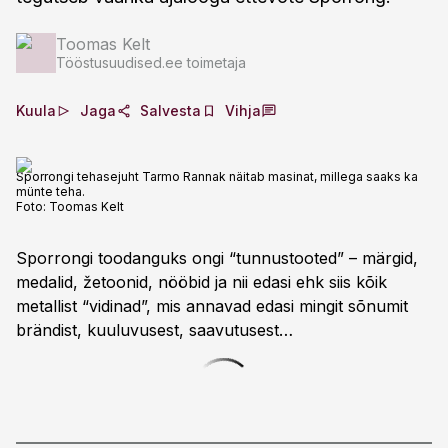
Toomas Kelt
Tööstusuudised.ee toimetaja
Kuula
Jaga
Salvesta
Vihja
Sporrongi tehasejuht Tarmo Rannak näitab masinat, millega saaks ka
münte teha.
Foto:
Toomas Kelt
Sporrongi toodanguks ongi “tunnustooted” – märgid,
medalid, žetoonid, nööbid ja nii edasi ehk siis kõik
metallist “vidinad”, mis annavad edasi mingit sõnumit
brändist, kuuluvusest, saavutusest…