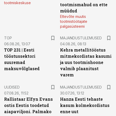
tootmiskeskuse
tootmismahud on ette
müüdud
Ettevõte muutis
tootmistöötajate
palgasüsteemi
TOP
MAJANDUSTULEMUSED
06.08.26, 13:07
04.08.26, 08:13
TOP 231 | Eesti
Kehra metallitööstus
tööstussektori
mitmekordistas kasumi
suuremad
ja uus tootmishoone
maksuvõlglased
valmib plaanitust
varem
UUDISED
MAJANDUSTULEMUSED
07.08.26, 11:52
30.07.26, 13:12
Rallistaar Elfyn Evans
Hanza Eesti tehaste
ostis Eestis toodetud
kasum kolmekordistus
aiapaviljoni. Palmako
enne uut