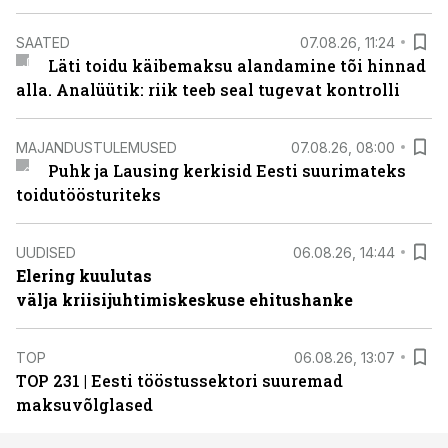
SAATED
07.08.26, 11:24
Läti toidu käibemaksu alandamine tõi hinnad
alla. Analüütik: riik teeb seal tugevat kontrolli
MAJANDUSTULEMUSED
07.08.26, 08:00
Puhk ja Lausing kerkisid Eesti suurimateks
toidutöösturiteks
UUDISED
06.08.26, 14:44
Elering kuulutas
välja kriisijuhtimiskeskuse ehitushanke
TOP
06.08.26, 13:07
TOP 231 | Eesti tööstussektori suuremad
maksuvõlglased