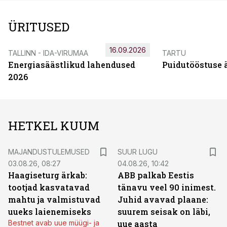
ÜRITUSED
16.09.2026
TALLINN - IDA-VIRUMAA
TARTU
Energiasäästlikud lahendused
Puidutööstuse 
2026
HETKEL KUUM
MAJANDUSTULEMUSED
SUUR LUGU
03.08.26, 08:27
04.08.26, 10:42
Haagiseturg ärkab:
ABB palkab Eestis
tootjad kasvatavad
tänavu veel 90 inimest.
mahtu ja valmistuvad
Juhid avavad plaane:
uueks laienemiseks
suurem seisak on läbi,
Bestnet avab uue müügi- ja
uue aasta