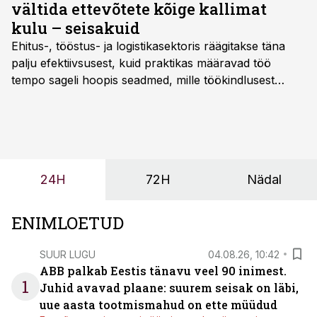
vältida ettevõtete kõige kallimat
kulu – seisakuid
Ehitus-, tööstus- ja logistikasektoris räägitakse täna
palju efektiivsusest, kuid praktikas määravad töö
tempo sageli hoopis seadmed, mille töökindlusest
sõltub kogu objekti või tootmise sujuvus. Kui tõstuk
seisab, töö katkeb või masin ei vasta töötingimustele,
ei tähenda see ettevõtte jaoks ainult tehnilist
probleemi, vaid otsest rahalist kulu, venivaid tähtaegu
ja suuremaid riske tööohutusele.
24H
72H
Nädal
ENIMLOETUD
SUUR LUGU
04.08.26, 10:42
ABB palkab Eestis tänavu veel 90 inimest.
1
Juhid avavad plaane: suurem seisak on läbi,
uue aasta tootmismahud on ette müüdud