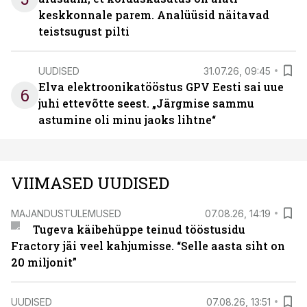
keskkonnale parem. Analüüsid näitavad
teistsugust pilti
UUDISED
31.07.26, 09:45
Elva elektroonikatööstus GPV Eesti sai uue
6
juhi ettevõtte seest. „Järgmise sammu
astumine oli minu jaoks lihtne“
VIIMASED UUDISED
MAJANDUSTULEMUSED
07.08.26, 14:19
Tugeva käibehüppe teinud tööstusidu
Fractory jäi veel kahjumisse. “Selle aasta siht on
20 miljonit”
UUDISED
07.08.26, 13:51