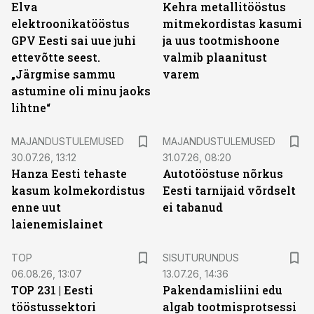
Elva
Kehra metallitööstus
elektroonikatööstus
mitmekordistas kasumi
GPV Eesti sai uue juhi
ja uus tootmishoone
ettevõtte seest.
valmib plaanitust
„Järgmise sammu
varem
astumine oli minu jaoks
lihtne“
MAJANDUSTULEMUSED
MAJANDUSTULEMUSED
30.07.26, 13:12
31.07.26, 08:20
Hanza Eesti tehaste
Autotööstuse nõrkus
kasum kolmekordistus
Eesti tarnijaid võrdselt
enne uut
ei tabanud
laienemislainet
ST
TOP
SISUTURUNDUS
06.08.26, 13:07
13.07.26, 14:36
TOP 231 | Eesti
Pakendamisliini edu
tööstussektori
algab tootmisprotsessi