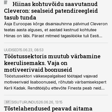
Hiinas kohtuvõidu saavutanud
Cleveron: sealseid patendireegleid
tasub tunda
Äsja Euroopas kõrge disainiauhinna pälvinud Cleveron
teatas aasta alguses, et aastaid kestnud kohtutee
Hiinas on läbi. Pärast mitmeid tagasilööke tuli Eesti
pakiautomaatide tootja patendivaidlusest välja võitjana.
UUDISED
15.06.23, 08:53
Tööstussektoris muutub värbamine
keerulisemaks. Vaja on
motiveerivaid boonuseid
Tööstussektori väikesepalgalised töötajad vajavad
motiveerivaid lisaboonuseid, rõhutab värbamisekspert
Kerli Kadak. Renditööjõu ettevõte Finesta peab neid
eriti oluliseks elektroonikatööstuses, kus lihtsama töö
eest makstav palk jääb teistele tööstusharudele alla.
SISUTURUNDUS
26.06.26, 13:15
ST
Tõstelahendused peavad aitama