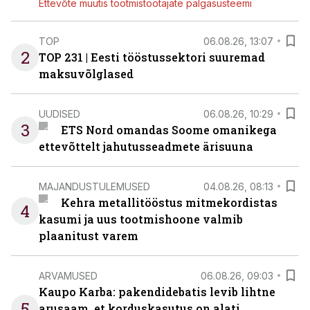
Ettevõte muutis tootmistöötajate palgasüsteemi
TOP
06.08.26, 13:07
2
TOP 231 | Eesti tööstussektori suuremad
maksuvõlglased
UUDISED
06.08.26, 10:29
3
ETS Nord omandas Soome omanikega
ettevõttelt jahutusseadmete ärisuuna
MAJANDUSTULEMUSED
04.08.26, 08:13
Kehra metallitööstus mitmekordistas
4
kasumi ja uus tootmishoone valmib
plaanitust varem
ARVAMUSED
06.08.26, 09:03
Kaupo Karba: pakendidebatis levib lihtne
5
arusaam, et korduskasutus on alati