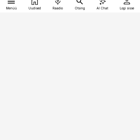
Menüü
Uudised
Raadio
Otsing
AI Chat
Logi sisse
Vana-Lõuna 39/1, 19094 Tallinn
(+372) 667 0111
toostusuudised@toostusuudised.ee
Telli
Reklaam
Firmast
Sisu kasutamisõigused
Ajakirjaniku
eetikakoodeks
Üldtingimused
Privaatsustingimused
Küpsiste poliitika
KKK
Eesti Meediaettevõtete
Eelistuste haldamine
Liit