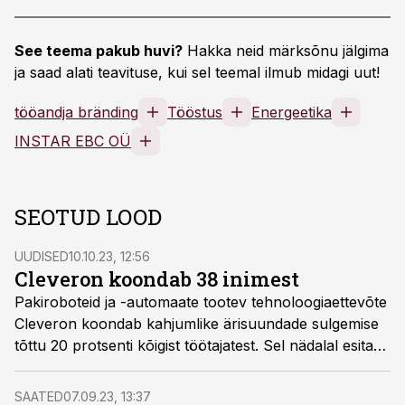
See teema pakub huvi?
Hakka neid märksõnu jälgima
ja saad alati teavituse, kui sel teemal ilmub midagi uut!
tööandja bränding
Tööstus
Energeetika
INSTAR EBC OÜ
SEOTUD LOOD
UUDISED
10.10.23, 12:56
Cleveron koondab 38 inimest
Pakiroboteid ja -automaate tootev tehnoloogiaettevõte
Cleveron koondab kahjumlike ärisuundade sulgemise
tõttu 20 protsenti kõigist töötajatest. Sel nädalal esitas
Cleveron töötukassale ka sellekohase teate.
SAATED
07.09.23, 13:37