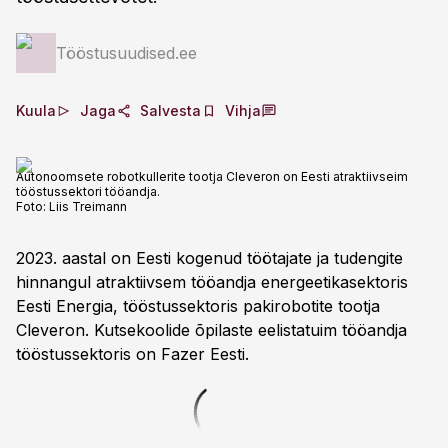
Tööstusuudised.ee
Kuula
Jaga
Salvesta
Vihja
Autonoomsete robotkullerite tootja Cleveron on Eesti atraktiivseim
tööstussektori tööandja.
Foto:
Liis Treimann
2023. aastal on Eesti kogenud töötajate ja tudengite
hinnangul atraktiivsem tööandja energeetikasektoris
Eesti Energia, tööstussektoris pakirobotite tootja
Cleveron. Kutsekoolide õpilaste eelistatuim tööandja
tööstussektoris on Fazer Eesti.