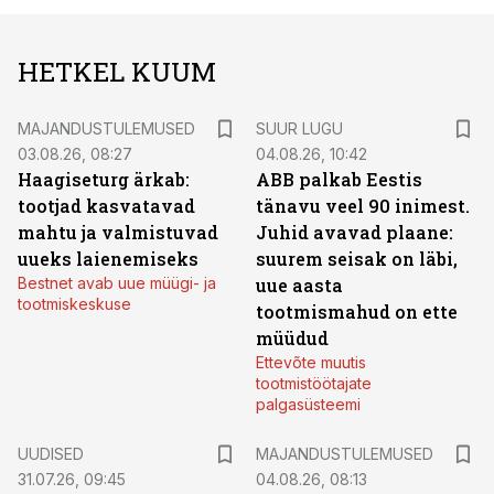
HETKEL KUUM
MAJANDUSTULEMUSED
SUUR LUGU
03.08.26, 08:27
04.08.26, 10:42
Haagiseturg ärkab:
ABB palkab Eestis
tootjad kasvatavad
tänavu veel 90 inimest.
mahtu ja valmistuvad
Juhid avavad plaane:
uueks laienemiseks
suurem seisak on läbi,
Bestnet avab uue müügi- ja
uue aasta
tootmiskeskuse
tootmismahud on ette
müüdud
Ettevõte muutis
tootmistöötajate
palgasüsteemi
UUDISED
MAJANDUSTULEMUSED
31.07.26, 09:45
04.08.26, 08:13