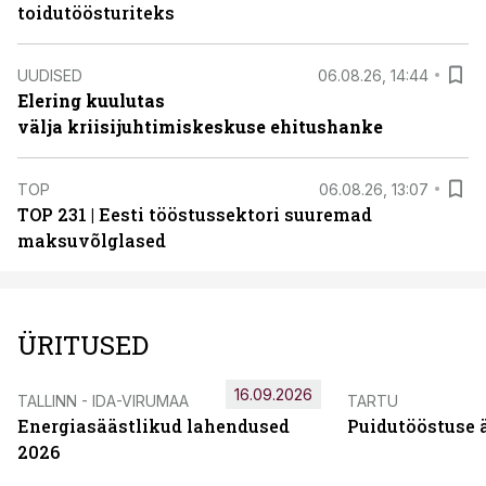
toidutöösturiteks
UUDISED
06.08.26, 14:44
Elering kuulutas
välja kriisijuhtimiskeskuse ehitushanke
TOP
06.08.26, 13:07
TOP 231 | Eesti tööstussektori suuremad
maksuvõlglased
ÜRITUSED
16.09.2026
TALLINN - IDA-VIRUMAA
TARTU
Energiasäästlikud lahendused
Puidutööstuse 
2026