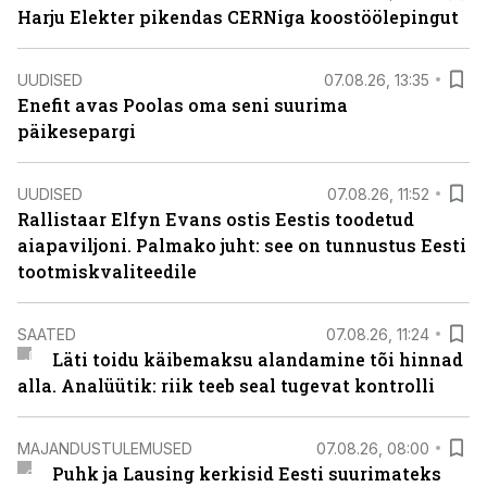
Harju Elekter pikendas CERNiga koostöölepingut
UUDISED
07.08.26, 13:35
Enefit avas Poolas oma seni suurima
päikesepargi
UUDISED
07.08.26, 11:52
Rallistaar Elfyn Evans ostis Eestis toodetud
aiapaviljoni. Palmako juht: see on tunnustus Eesti
tootmiskvaliteedile
SAATED
07.08.26, 11:24
Läti toidu käibemaksu alandamine tõi hinnad
alla. Analüütik: riik teeb seal tugevat kontrolli
MAJANDUSTULEMUSED
07.08.26, 08:00
Puhk ja Lausing kerkisid Eesti suurimateks