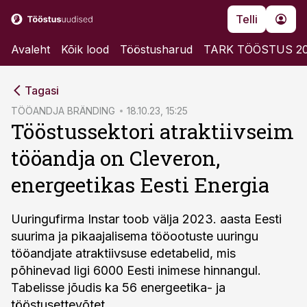
Telli
Avaleht
Kõik lood
Tööstusharud
TARK TÖÖSTUS 2
cebook
Tagasi
Twitter)
TÖÖANDJA BRÄNDING
18.10.23, 15:25
Tööstussektori atraktiivseim
kedIn
tööandja on Cleveron,
ail
energeetikas Eesti Energia
k
Uuringufirma Instar toob välja 2023. aasta Eesti
suurima ja pikaajalisema tööootuste uuringu
tööandjate atraktiivsuse edetabelid, mis
põhinevad ligi 6000 Eesti inimese hinnangul.
Tabelisse jõudis ka 56 energeetika- ja
tööstusettevõtet.