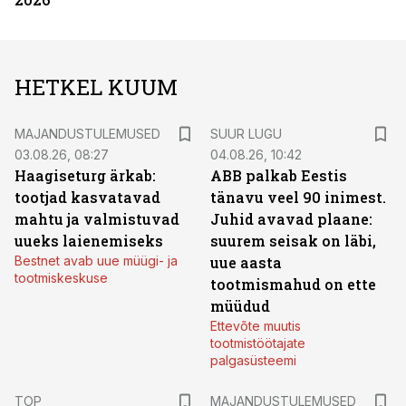
HETKEL KUUM
MAJANDUSTULEMUSED
SUUR LUGU
03.08.26, 08:27
04.08.26, 10:42
Haagiseturg ärkab:
ABB palkab Eestis
tootjad kasvatavad
tänavu veel 90 inimest.
mahtu ja valmistuvad
Juhid avavad plaane:
uueks laienemiseks
suurem seisak on läbi,
Bestnet avab uue müügi- ja
uue aasta
tootmiskeskuse
tootmismahud on ette
müüdud
Ettevõte muutis
tootmistöötajate
palgasüsteemi
TOP
MAJANDUSTULEMUSED