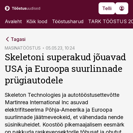
Telli
Avaleht
Kõik lood
Tööstusharud
TARK TÖÖSTUS 2
cebook
Tagasi
Twitter)
MASINATÖÖSTUS
05.05.23, 10:24
Skeletoni superakud jõuavad
kedIn
USA ja Euroopa suurlinnade
ail
prügiautodele
k
Skeleton Technologies ja autotööstusettevõtte
Martinrea International Inc asuvad
elektrifitseerima Põhja-Ameerika ja Euroopa
suurlinnade jäätmeveokeid, et vähendada nende
süsinikuheidet. Koostöö pikemaajalisem eesmärk
on pakkuda raskeveosektorile tõhusat ja ohutut