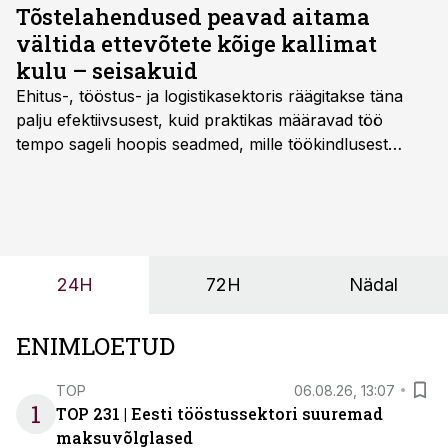
Tõstelahendused peavad aitama
vältida ettevõtete kõige kallimat
kulu – seisakuid
Ehitus-, tööstus- ja logistikasektoris räägitakse täna
palju efektiivsusest, kuid praktikas määravad töö
tempo sageli hoopis seadmed, mille töökindlusest
sõltub kogu objekti või tootmise sujuvus. Kui tõstuk
seisab, töö katkeb või masin ei vasta töötingimustele,
ei tähenda see ettevõtte jaoks ainult tehnilist
probleemi, vaid otsest rahalist kulu, venivaid tähtaegu
ja suuremaid riske tööohutusele.
24H
72H
Nädal
ENIMLOETUD
TOP
06.08.26, 13:07
1
TOP 231 | Eesti tööstussektori suuremad
maksuvõlglased