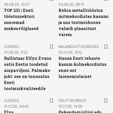
06.08.26, 13:07
04.08.26, 08:13
TOP 231 | Eesti
Kehra metallitööstus
tööstussektori
mitmekordistas kasumi
suuremad
ja uus tootmishoone
maksuvõlglased
valmib plaanitust
varem
UUDISED
MAJANDUSTULEMUSED
07.08.26, 11:52
30.07.26, 13:12
Rallistaar Elfyn Evans
Hanza Eesti tehaste
ostis Eestis toodetud
kasum kolmekordistus
aiapaviljoni. Palmako
enne uut
juht: see on tunnustus
laienemislainet
Eesti
tootmiskvaliteedile
ST
UUDISED
SISUTURUNDUS
31.07.26, 09:45
13.07.26, 14:36
Elva
Pakendamisliini edu