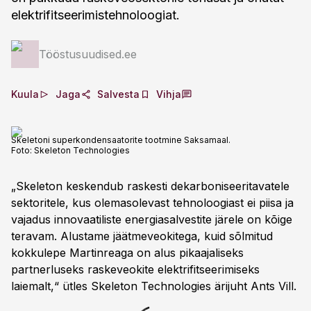
elektrifitseerimistehnoloogiat.
Tööstusuudised.ee
Kuula
Jaga
Salvesta
Vihja
Skeletoni superkondensaatorite tootmine Saksamaal.
Foto:
Skeleton Technologies
„Skeleton keskendub raskesti dekarboniseeritavatele
sektoritele, kus olemasolevast tehnoloogiast ei piisa ja
vajadus innovaatiliste energiasalvestite järele on kõige
teravam. Alustame jäätmeveokitega, kuid sõlmitud
kokkulepe Martinreaga on alus pikaajaliseks
partnerluseks raskeveokite elektrifitseerimiseks
laiemalt,“ ütles Skeleton Technologies ärijuht Ants Vill.