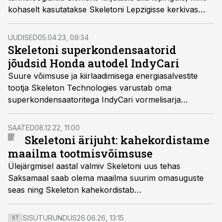
kohaselt kasutatakse Skeletoni Lepzigisse kerkivas
tehases Siemensi tehnoloogiat.
UUDISED
05.04.23, 09:34
Skeletoni superkondensaatorid
jõudsid Honda autodel IndyCari
Suure võimsuse ja kiirlaadimisega energiasalvestite
tootja Skeleton Technologies varustab oma
superkondensaatoritega IndyCari vormelisarja
avaetapil esitletud Honda CR-V Hybrid Racerit.
SAATED
08.12.22, 11:00
Skeletoni ärijuht: kahekordistame
maailma tootmisvõimsuse
Ülejärgmisel aastal valmiv Skeletoni uus tehas
Saksamaal saab olema maailma suurim omasuguste
seas ning Skeleton kahekordistab
superkondensaatorite tootmisvõimsuse maailmas,
ütles saates Energiatund Skeletoni ärijuht Ants Vill.
SISUTURUNDUS
26.06.26, 13:15
ST