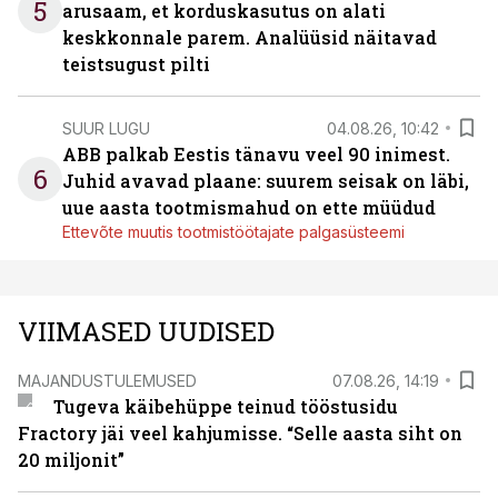
5
arusaam, et korduskasutus on alati
keskkonnale parem. Analüüsid näitavad
teistsugust pilti
SUUR LUGU
04.08.26, 10:42
ABB palkab Eestis tänavu veel 90 inimest.
6
Juhid avavad plaane: suurem seisak on läbi,
uue aasta tootmismahud on ette müüdud
Ettevõte muutis tootmistöötajate palgasüsteemi
VIIMASED UUDISED
MAJANDUSTULEMUSED
07.08.26, 14:19
Tugeva käibehüppe teinud tööstusidu
Fractory jäi veel kahjumisse. “Selle aasta siht on
20 miljonit”