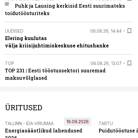
Puhk ja Lausing kerkisid Eesti suurimateks
toidutöösturiteks
UUDISED
06.08.26, 14:44
Elering kuulutas
välja kriisijuhtimiskeskuse ehitushanke
TOP
06.08.26, 13:07
TOP 231 | Eesti tööstussektori suuremad
maksuvõlglased
ÜRITUSED
16.09.2026
TALLINN - IDA-VIRUMAA
TARTU
Energiasäästlikud lahendused
Puidutööstuse 
2026