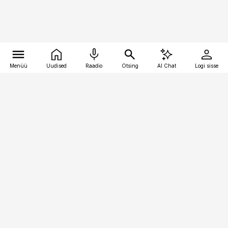
Menüü
Uudised
Raadio
Otsing
AI Chat
Logi sisse
Vana-Lõuna 39/1, 19094 Tallinn
(+372) 667 0111
toostusuudised@toostusuudised.ee
Telli
Reklaam
Firmast
Sisu kasutamisõigused
Ajakirjaniku
eetikakoodeks