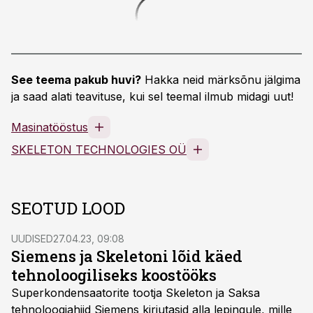
See teema pakub huvi?
Hakka neid märksõnu jälgima
ja saad alati teavituse, kui sel teemal ilmub midagi uut!
Masinatööstus
SKELETON TECHNOLOGIES OÜ
SEOTUD LOOD
UUDISED
27.04.23, 09:08
Siemens ja Skeletoni lõid käed
tehnoloogiliseks koostööks
Superkondensaatorite tootja Skeleton ja Saksa
tehnoloogiahiid Siemens kirjutasid alla lepingule, mille