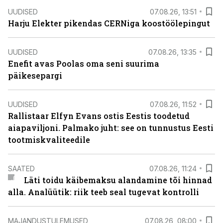
UUDISED
07.08.26, 13:51
Harju Elekter pikendas CERNiga koostöölepingut
UUDISED
07.08.26, 13:35
Enefit avas Poolas oma seni suurima
päikesepargi
UUDISED
07.08.26, 11:52
Rallistaar Elfyn Evans ostis Eestis toodetud
aiapaviljoni. Palmako juht: see on tunnustus Eesti
tootmiskvaliteedile
SAATED
07.08.26, 11:24
Läti toidu käibemaksu alandamine tõi hinnad
alla. Analüütik: riik teeb seal tugevat kontrolli
MAJANDUSTULEMUSED
07.08.26, 08:00