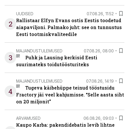
UUDISED
07.08.26, 11:52
Rallistaar Elfyn Evans ostis Eestis toodetud
2
aiapaviljoni. Palmako juht: see on tunnustus
Eesti tootmiskvaliteedile
MAJANDUSTULEMUSED
07.08.26, 08:00
3
Puhk ja Lausing kerkisid Eesti
suurimateks toidutöösturiteks
MAJANDUSTULEMUSED
07.08.26, 14:19
Tugeva käibehüppe teinud tööstusidu
4
Fractory jäi veel kahjumisse. “Selle aasta siht
on 20 miljonit”
ARVAMUSED
06.08.26, 09:03
Kaupo Karba: pakendidebatis levib lihtne