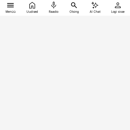
Menüü
Uudised
Raadio
Otsing
AI Chat
Logi sisse
Vana-Lõuna 39/1, 19094 Tallinn
(+372) 667 0111
toostusuudised@toostusuudised.ee
Telli
Reklaam
Firmast
Sisu kasutamisõigused
Ajakirjaniku
eetikakoodeks
Üldtingimused
Privaatsustingimused
Küpsiste poliitika
KKK
Eesti Meediaettevõtete
Eelistuste haldamine
Liit