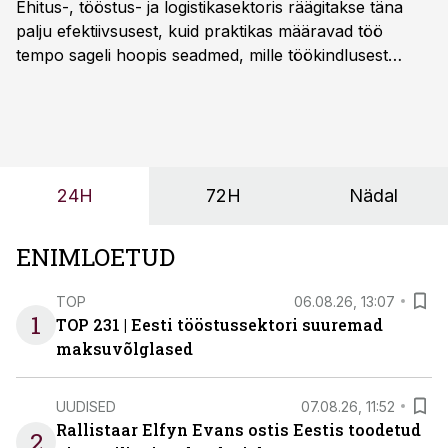
Ehitus-, tööstus- ja logistikasektoris räägitakse täna
palju efektiivsusest, kuid praktikas määravad töö
tempo sageli hoopis seadmed, mille töökindlusest
sõltub kogu objekti või tootmise sujuvus. Kui tõstuk
seisab, töö katkeb või masin ei vasta töötingimustele,
ei tähenda see ettevõtte jaoks ainult tehnilist
probleemi, vaid otsest rahalist kulu, venivaid tähtaegu
ja suuremaid riske tööohutusele.
24H
72H
Nädal
ENIMLOETUD
TOP
06.08.26, 13:07
1
TOP 231 | Eesti tööstussektori suuremad
maksuvõlglased
UUDISED
07.08.26, 11:52
Rallistaar Elfyn Evans ostis Eestis toodetud
2