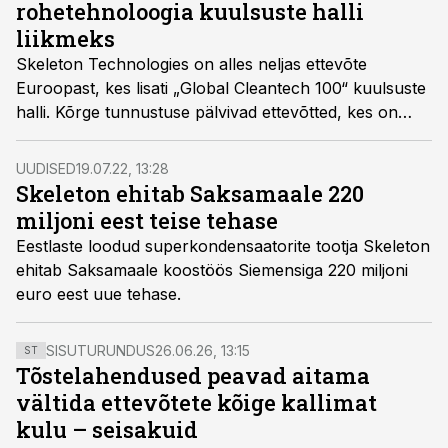
rohetehnoloogia kuulsuste halli
liikmeks
Skeleton Technologies on alles neljas ettevõte
Euroopast, kes lisati „Global Cleantech 100“ kuulsuste
halli. Kõrge tunnustuse pälvivad ettevõtted, kes on
esisaja hulka jõudnud seitsmel järjestikusel aastal. Seni
oli kuulsuste hallis üksteist liiget.
UUDISED
19.07.22, 13:28
Skeleton ehitab Saksamaale 220
miljoni eest teise tehase
Eestlaste loodud superkondensaatorite tootja Skeleton
ehitab Saksamaale koostöös Siemensiga 220 miljoni
euro eest uue tehase.
SISUTURUNDUS
26.06.26, 13:15
ST
Tõstelahendused peavad aitama
vältida ettevõtete kõige kallimat
kulu – seisakuid