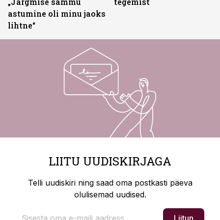
„Järgmise sammu
tegemist
astumine oli minu jaoks
lihtne“
LIITU UUDISKIRJAGA
Telli uudiskiri ning saad oma postkasti päeva
olulisemad uudised.
Liitun