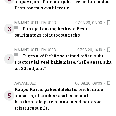
aiapaviljoni. Palmako juht: see on tunnustus
Eesti tootmiskvaliteedile
MAJANDUSTULEMUSED
07.08.26, 08:00
3
Puhk ja Lausing kerkisid Eesti
suurimateks toidutöösturiteks
MAJANDUSTULEMUSED
07.08.26, 14:19
Tugeva käibehüppe teinud tööstusidu
4
Fractory jäi veel kahjumisse. “Selle aasta siht
on 20 miljonit”
ARVAMUSED
06.08.26, 09:03
Kaupo Karba: pakendidebatis levib lihtne
5
arusaam, et korduskasutus on alati
keskkonnale parem. Analüüsid näitavad
teistsugust pilti