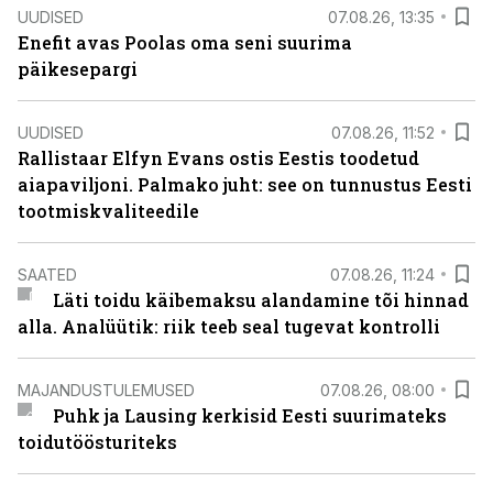
UUDISED
07.08.26, 13:35
Enefit avas Poolas oma seni suurima
päikesepargi
UUDISED
07.08.26, 11:52
Rallistaar Elfyn Evans ostis Eestis toodetud
aiapaviljoni. Palmako juht: see on tunnustus Eesti
tootmiskvaliteedile
SAATED
07.08.26, 11:24
Läti toidu käibemaksu alandamine tõi hinnad
alla. Analüütik: riik teeb seal tugevat kontrolli
MAJANDUSTULEMUSED
07.08.26, 08:00
Puhk ja Lausing kerkisid Eesti suurimateks
toidutöösturiteks