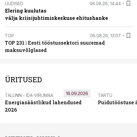
UUDISED
06.08.26, 14:44
Elering kuulutas
välja kriisijuhtimiskeskuse ehitushanke
TOP
06.08.26, 13:07
TOP 231 | Eesti tööstussektori suuremad
maksuvõlglased
ÜRITUSED
16.09.2026
TALLINN - IDA-VIRUMAA
TARTU
Energiasäästlikud lahendused
Puidutööstuse 
2026