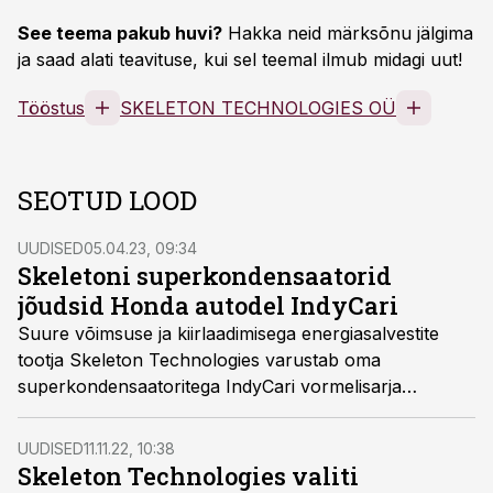
See teema pakub huvi?
Hakka neid märksõnu jälgima
ja saad alati teavituse, kui sel teemal ilmub midagi uut!
Tööstus
SKELETON TECHNOLOGIES OÜ
SEOTUD LOOD
UUDISED
05.04.23, 09:34
Skeletoni superkondensaatorid
jõudsid Honda autodel IndyCari
Suure võimsuse ja kiirlaadimisega energiasalvestite
tootja Skeleton Technologies varustab oma
superkondensaatoritega IndyCari vormelisarja
avaetapil esitletud Honda CR-V Hybrid Racerit.
UUDISED
11.11.22, 10:38
Skeleton Technologies valiti