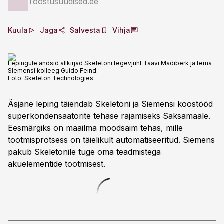
Tööstusuudised.ee
Kuula
Jaga
Salvesta
Vihja
Lepingule andsid allkirjad Skeletoni tegevjuht Taavi Madiberk ja tema
SIemensi kolleeg Guido Feind.
Foto:
Skeleton Technologies
Äsjane leping täiendab Skeletoni ja Siemensi koostööd
superkondensaatorite tehase rajamiseks Saksamaale.
Eesmärgiks on maailma moodsaim tehas, mille
tootmisprotsess on täielikult automatiseeritud. Siemens
pakub Skeletonile tuge oma teadmistega
akuelementide tootmisest.