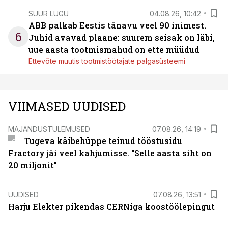
SUUR LUGU
04.08.26, 10:42
ABB palkab Eestis tänavu veel 90 inimest.
6
Juhid avavad plaane: suurem seisak on läbi,
uue aasta tootmismahud on ette müüdud
Ettevõte muutis tootmistöötajate palgasüsteemi
VIIMASED UUDISED
MAJANDUSTULEMUSED
07.08.26, 14:19
Tugeva käibehüppe teinud tööstusidu
Fractory jäi veel kahjumisse. “Selle aasta siht on
20 miljonit”
UUDISED
07.08.26, 13:51
Harju Elekter pikendas CERNiga koostöölepingut