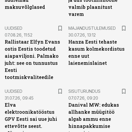
maksuvõlglased
valmib plaanitust
varem
UUDISED
MAJANDUSTULEMUSED
07.08.26, 11:52
30.07.26, 13:12
Rallistaar Elfyn Evans
Hanza Eesti tehaste
ostis Eestis toodetud
kasum kolmekordistus
aiapaviljoni. Palmako
enne uut
juht: see on tunnustus
laienemislainet
Eesti
tootmiskvaliteedile
ST
UUDISED
SISUTURUNDUS
31.07.26, 09:45
07.07.26, 09:20
Elva
Danival MW: edukas
elektroonikatööstus
allhanke müügitöö
GPV Eesti sai uue juhi
algab ammu enne
ettevõtte seest.
hinnapakkumise