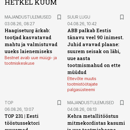
HETKEL KUUM
MAJANDUSTULEMUSED
SUUR LUGU
03.08.26, 08:27
04.08.26, 10:42
Haagiseturg ärkab:
ABB palkab Eestis
tootjad kasvatavad
tänavu veel 90 inimest.
mahtu ja valmistuvad
Juhid avavad plaane:
uueks laienemiseks
suurem seisak on läbi,
Bestnet avab uue müügi- ja
uue aasta
tootmiskeskuse
tootmismahud on ette
müüdud
Ettevõte muutis
tootmistöötajate
palgasüsteemi
TOP
MAJANDUSTULEMUSED
06.08.26, 13:07
04.08.26, 08:13
TOP 231 | Eesti
Kehra metallitööstus
tööstussektori
mitmekordistas kasumi
suuremad
ja uus tootmishoone