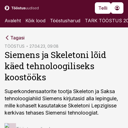
Telli
Avaleht
Kõik lood
Tööstusharud
TARK TÖÖSTUS 2
cebook
Tagasi
Twitter)
TÖÖSTUS
27.04.23, 09:08
Siemens ja Skeletoni lõid
kedIn
käed tehnoloogiliseks
ail
koostööks
k
Superkondensaatorite tootja Skeleton ja Saksa
tehnoloogiahiid Siemens kirjutasid alla lepingule,
mille kohaselt kasutatakse Skeletoni Lepzigisse
kerkivas tehases Siemensi tehnoloogiat.