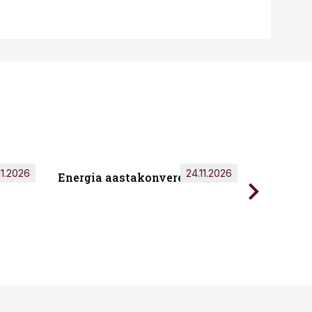
11.2026
24.11.2026
Energia aastakonverents 2026
Tark töö