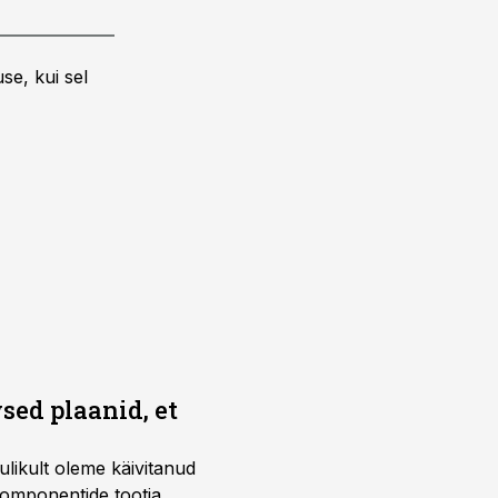
se, kui sel
sed plaanid, et
ulikult oleme käivitanud
 -komponentide tootja