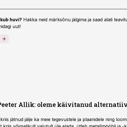
kub huvi?
Hakka neid märksõnu jälgima ja saad alati teavitu
idagi uut!
eeter Allik: oleme käivitanud alternatiiv
kriis jätnud jälje ka meie tegevustele ja plaanidele ning loom
et kriis võimalikult valutult üle elada, ütleb metallmööbli ja