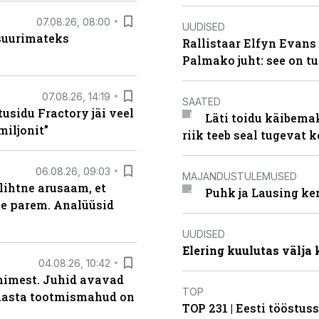
07.08.26, 08:00
UUDISED
 suurimateks
Rallistaar Elfyn Evans 
Palmako juht: see on t
07.08.26, 14:19
SAATED
usidu Fractory jäi veel
Läti toidu käibema
miljonit”
riik teeb seal tugevat k
06.08.26, 09:03
MAJANDUSTULEMUSED
lihtne arusaam, et
Puhk ja Lausing ke
le parem. Analüüsid
UUDISED
Elering kuulutas välja
04.08.26, 10:42
inimest. Juhid avavad
TOP
 aasta tootmismahud on
TOP 231 | Eesti tööstu