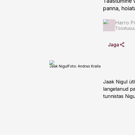
Taastumine v
panna, hoia
Harro Pu
Tööstusuu
Jaga
Jaak Nigul
Foto:
Andras Kralla
Jaak Nigul üt
langetanud pa
tunnistas Nigu