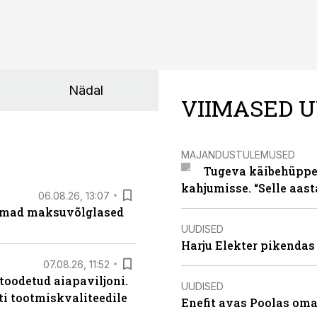
Nädal
VIIMASED U
MAJANDUSTULEMUSED
Tugeva käibehüppe 
kahjumisse. “Selle aast
06.08.26, 13:07
uremad maksuvõlglased
UUDISED
Harju Elekter pikenda
07.08.26, 11:52
 toodetud aiapaviljoni.
UUDISED
ti tootmiskvaliteedile
Enefit avas Poolas oma