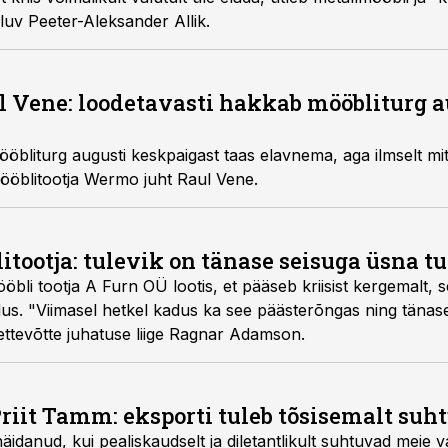
luv Peeter-Aleksander Allik.
 Vene: loodetavasti hakkab mööbliturg a
öbliturg augusti keskpaigast taas elavnema, aga ilmselt mit
ööblitootja Wermo juht Raul Vene.
tootja: tulevik on tänase seisuga üsna t
öbli tootja A Furn OÜ lootis, et pääseb kriisist kergemalt,
ndus. "Viimasel hetkel kadus ka see päästerõngas ning tänas
ettevõtte juhatuse liige Ragnar Adamson.
Priit Tamm: eksporti tuleb tõsisemalt suh
näidanud, kui pealiskaudselt ja diletantlikult suhtuvad meie va