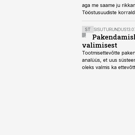
aga me saame ju rikkama
Tööstusuudiste korralda
ST
SISUTURUNDUS
13.0
Pakendamisli
valimisest
Tootmisettevõtte paken
analüüs, et uus süstee
oleks valmis ka ettevõt
too, nendib tootmise j
Mitendorf.