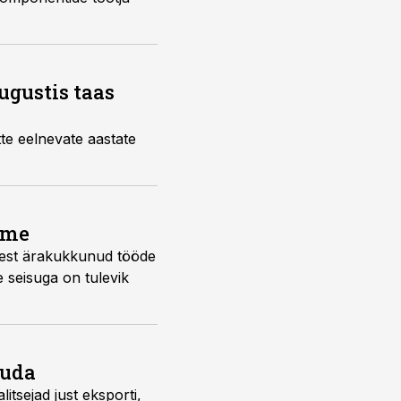
ugustis taas
te eelnevate aastate
ume
 sest ärakukkunud tööde
e seisuga on tulevik
tuda
litsejad just eksporti,