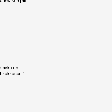
udetakse piir
Tarmeko on
lt kukkunud,"