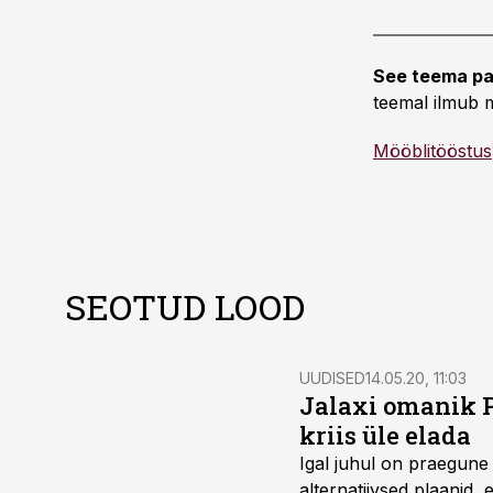
See teema pa
teemal ilmub m
Mööblitööstus
SEOTUD LOOD
UUDISED
14.05.20, 11:03
Jalaxi omanik P
kriis üle elada
Igal juhul on praegune 
alternatiivsed plaanid, 