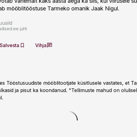
õtab vähemalt kaks aasta aega ka siis, kui viirusele su
tab mööblitööstuse Tarmeko omanik Jaak Nigul.
usild
dised.ee juht
Salvesta
Vihja
les Tööstusuudiste mööblitootjate küsitlusele vastates, et 
lkasid ja pisut ka koondanud. "Tellimuste mahud on olulise
l.