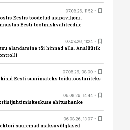
07.08.26, 11:52
ostis Eestis toodetud aiapaviljoni.
unnustus Eesti tootmiskvaliteedile
07.08.26, 11:24
ksu alandamine tõi hinnad alla. Analüütik:
ontrolli
07.08.26, 08:00
rkisid Eesti suurimateks toidutöösturiteks
06.08.26, 14:44
 kriisijuhtimiskeskuse ehitushanke
06.08.26, 13:07
ssektori suuremad maksuvõlglased