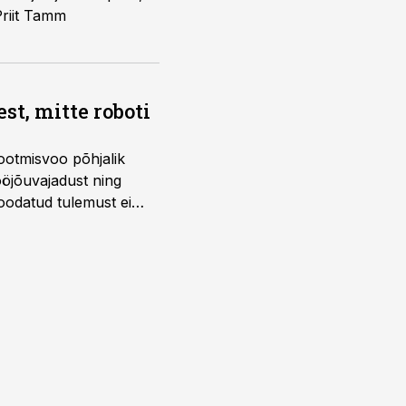
Priit Tamm
t, mitte roboti
ootmisvoo põhjalik
öjõuvajadust ning
 oodatud tulemust ei
 tegevjuht Sander