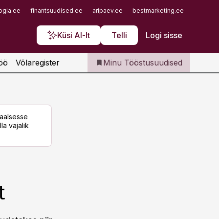
Iseteenindus
ogia.ee
finantsuudised.ee
aripaev.ee
bestmarketing.ee
finantsu
Telli Tööstusuudised
Küsi AI-lt
Telli
Logi sisse
öö
Võlaregister
Minu Tööstusuudised
taalsesse
la vajalik
t