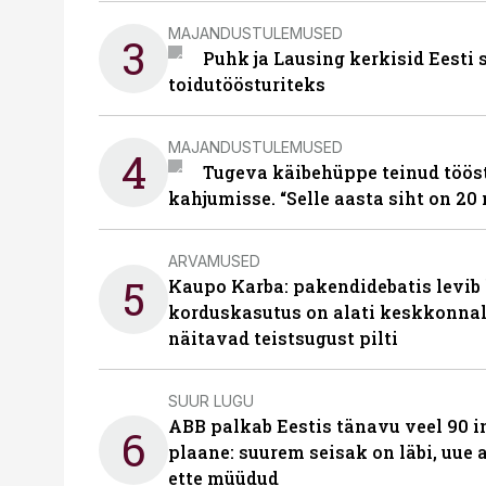
MAJANDUSTULEMUSED
3
Puhk ja Lausing kerkisid Eesti
toidutöösturiteks
MAJANDUSTULEMUSED
4
Tugeva käibehüppe teinud tööst
kahjumisse. “Selle aasta siht on 20 
ARVAMUSED
5
Kaupo Karba: pakendidebatis levib 
korduskasutus on alati keskkonna
näitavad teistsugust pilti
SUUR LUGU
ABB palkab Eestis tänavu veel 90 
6
plaane: suurem seisak on läbi, uue
ette müüdud