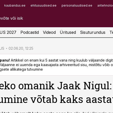
kaubandus.ee
ehitusuudised.ee
personaliuudised.ee
aritehnolo
Infopank
Radar
US 2027
Podcastid
Videod
Üritused
Sisuturundus
T
US
02.06.20, 12:25
panu!
Artikkel on enam kui 5 aastat vana ning kuulub väljaande digi
. Väljaanne ei uuenda ega kaasajasta arhiveeritud sisu, mistõttu võib ol
sete allikatega tutvumine
ko omanik Jaak Nigul:
umine võtab kaks aasta