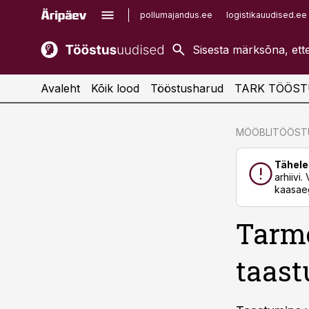
pollumajandus.ee
logistikauudised.ee
kaubandus.ee
imelineajalugu.ee
kinnisvarauudised.ee
imelineteadus.ee
Avaleht
Kõik lood
Tööstusharud
TARK TÖÖST
cebook
MÖÖBLITÖÖST
Twitter)
Tähele
kedIn
arhiivi
kaasaeg
ail
Tarme
k
taast