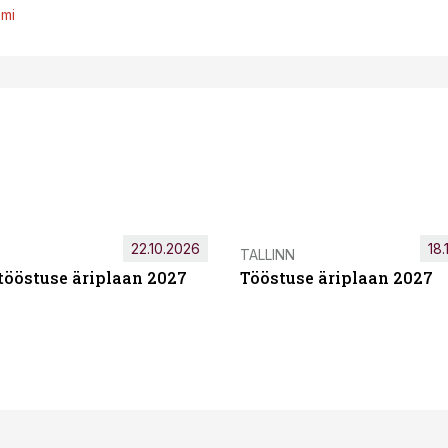
emi
22.10.2026
18.
TALLINN
tööstuse äriplaan 2027
Tööstuse äriplaan 2027