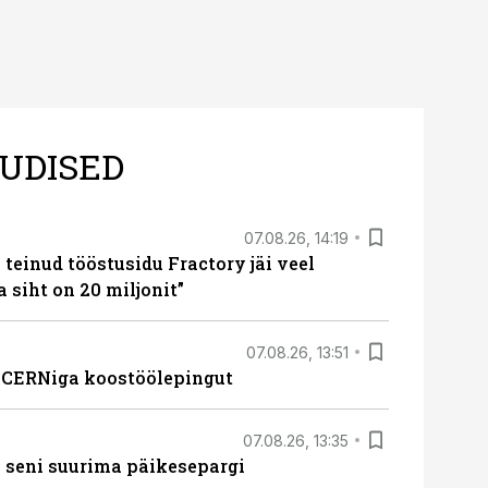
UDISED
07.08.26, 14:19
teinud tööstusidu Fractory jäi veel
a siht on 20 miljonit”
07.08.26, 13:51
s CERNiga koostöölepingut
07.08.26, 13:35
 seni suurima päikesepargi