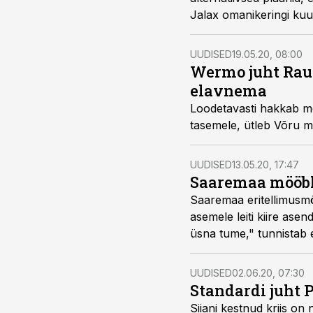
Jalax omanikeringi kuu
UUDISED
19.05.20, 08:00
Wermo juht Raul
elavnema
Loodetavasti hakkab mö
tasemele, ütleb Võru m
UUDISED
13.05.20, 17:47
Saaremaa mööbli
Saaremaa eritellimusmö
asemele leiti kiire ase
üsna tume," tunnistab 
UUDISED
02.06.20, 07:30
Standardi juht 
Siiani kestnud kriis on 