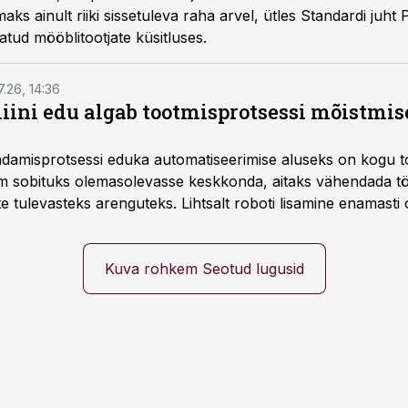
ks ainult riiki sissetuleva raha arvel, ütles Standardi juht 
tud mööblitootjate küsitluses.
7.26, 14:36
ini edu algab tootmisprotsessi mõistmises
damisprotsessi eduka automatiseerimise aluseks on kogu t
m sobituks olemasolevasse keskkonda, aitaks vähendada tö
te tulevasteks arenguteks. Lihtsalt roboti lisamine enamasti
a tööstuse automatiseerimislahenduste arendaja Smitech OÜ
Kuva rohkem Seotud lugusid