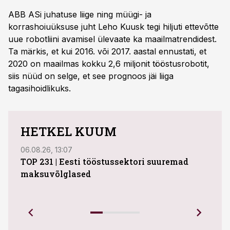
ABB ASi juhatuse liige ning müügi- ja
korrashoiuüksuse juht Leho Kuusk tegi hiljuti ettevõtte
uue robotliini avamisel ülevaate ka maailmatrendidest.
Ta märkis, et kui 2016. või 2017. aastal ennustati, et
2020 on maailmas kokku 2,6 miljonit tööstusrobotit,
siis nüüd on selge, et see prognoos jäi liiga
tagasihoidlikuks.
HETKEL KUUM
06.08.26, 13:07
04.08
TOP 231 | Eesti tööstussektori suuremad
ABB 
maksuvõlglased
Juhi
uue 
Ettev