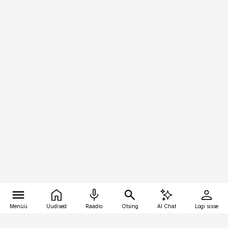
Menüü
Uudised
Raadio
Otsing
AI Chat
Logi sisse