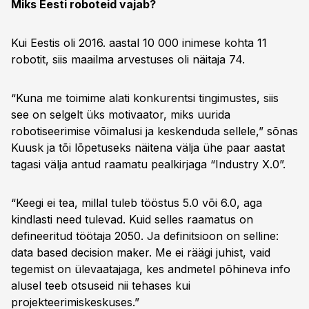
Miks Eesti roboteid vajab?
Kui Eestis oli 2016. aastal 10 000 inimese kohta 11
robotit, siis maailma arvestuses oli näitaja 74.
“Kuna me toimime alati konkurentsi tingimustes, siis
see on selgelt üks motivaator, miks uurida
robotiseerimise võimalusi ja keskenduda sellele,” sõnas
Kuusk ja tõi lõpetuseks näitena välja ühe paar aastat
tagasi välja antud raamatu pealkirjaga “Industry X.0”.
“Keegi ei tea, millal tuleb tööstus 5.0 või 6.0, aga
kindlasti need tulevad. Kuid selles raamatus on
defineeritud töötaja 2050. Ja definitsioon on selline:
data based decision maker. Me ei räägi juhist, vaid
tegemist on ülevaatajaga, kes andmetel põhineva info
alusel teeb otsuseid nii tehases kui
projekteerimiskeskuses.”