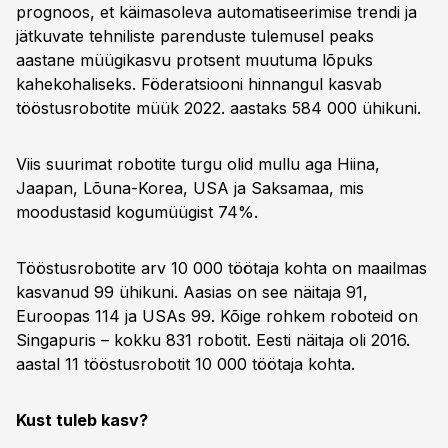
prognoos, et käimasoleva automatiseerimise trendi ja
jätkuvate tehniliste parenduste tulemusel peaks
aastane müügikasvu protsent muutuma lõpuks
kahekohaliseks. Föderatsiooni hinnangul kasvab
tööstusrobotite müük 2022. aastaks 584 000 ühikuni.
Viis suurimat robotite turgu olid mullu aga Hiina,
Jaapan, Lõuna-Korea, USA ja Saksamaa, mis
moodustasid kogumüügist 74%.
Tööstusrobotite arv 10 000 töötaja kohta on maailmas
kasvanud 99 ühikuni. Aasias on see näitaja 91,
Euroopas 114 ja USAs 99. Kõige rohkem roboteid on
Singapuris – kokku 831 robotit. Eesti näitaja oli 2016.
aastal 11 tööstusrobotit 10 000 töötaja kohta.
Kust tuleb kasv?