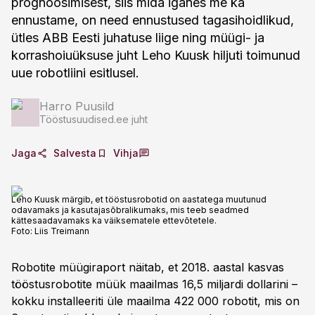
prognoosimisest, siis mida iganes me ka
ennustame, on need ennustused tagasihoidlikud,
ütles ABB Eesti juhatuse liige ning müügi- ja
korrashoiuüksuse juht Leho Kuusk hiljuti toimunud
uue robotliini esitlusel.
Harro Puusild
Tööstusuudised.ee juht
Jaga
Salvesta
Vihja
Leho Kuusk märgib, et tööstusrobotid on aastatega muutunud
odavamaks ja kasutajasõbralikumaks, mis teeb seadmed
kättesaadavamaks ka väiksematele ettevõtetele.
Foto:
Liis Treimann
Robotite müügiraport näitab, et 2018. aastal kasvas
tööstusrobotite müük maailmas 16,5 miljardi dollarini –
kokku installeeriti üle maailma 422 000 robotit, mis on