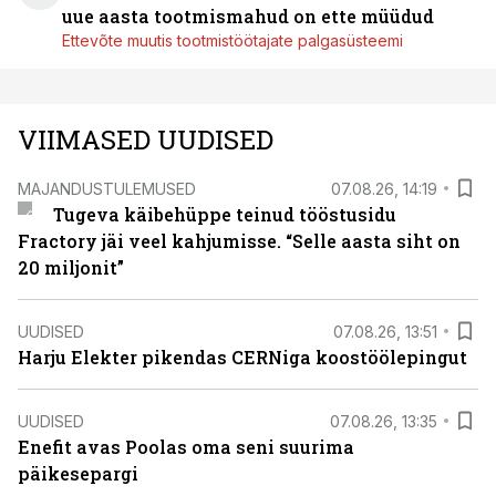
uue aasta tootmismahud on ette müüdud
Ettevõte muutis tootmistöötajate palgasüsteemi
VIIMASED UUDISED
MAJANDUSTULEMUSED
07.08.26, 14:19
Tugeva käibehüppe teinud tööstusidu
Fractory jäi veel kahjumisse. “Selle aasta siht on
20 miljonit”
UUDISED
07.08.26, 13:51
Harju Elekter pikendas CERNiga koostöölepingut
UUDISED
07.08.26, 13:35
Enefit avas Poolas oma seni suurima
päikesepargi