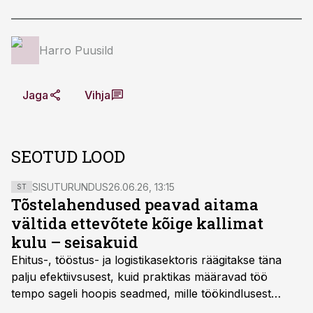
Harro Puusild
Jaga
Vihja
SEOTUD LOOD
SISUTURUNDUS
26.06.26, 13:15
ST
Tõstelahendused peavad aitama
vältida ettevõtete kõige kallimat
kulu – seisakuid
Ehitus-, tööstus- ja logistikasektoris räägitakse täna
palju efektiivsusest, kuid praktikas määravad töö
tempo sageli hoopis seadmed, mille töökindlusest
sõltub kogu objekti või tootmise sujuvus. Kui tõstuk