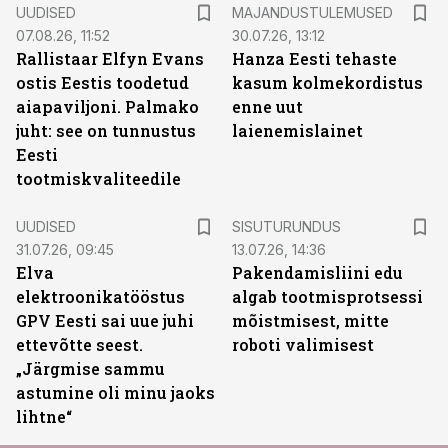
UUDISED
MAJANDUSTULEMUSED
07.08.26, 11:52
30.07.26, 13:12
Rallistaar Elfyn Evans
Hanza Eesti tehaste
ostis Eestis toodetud
kasum kolmekordistus
aiapaviljoni. Palmako
enne uut
juht: see on tunnustus
laienemislainet
Eesti
tootmiskvaliteedile
ST
UUDISED
SISUTURUNDUS
31.07.26, 09:45
13.07.26, 14:36
Elva
Pakendamisliini edu
elektroonikatööstus
algab tootmisprotsessi
GPV Eesti sai uue juhi
mõistmisest, mitte
ettevõtte seest.
roboti valimisest
„Järgmise sammu
astumine oli minu jaoks
lihtne“