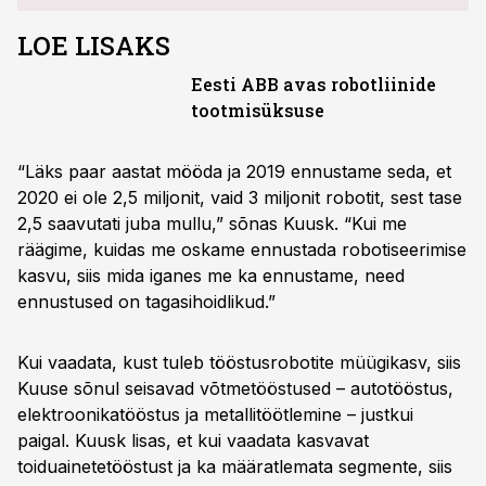
LOE LISAKS
Eesti ABB avas robotliinide
tootmisüksuse
“Läks paar aastat mööda ja 2019 ennustame seda, et
2020 ei ole 2,5 miljonit, vaid 3 miljonit robotit, sest tase
2,5 saavutati juba mullu,” sõnas Kuusk. “Kui me
räägime, kuidas me oskame ennustada robotiseerimise
kasvu, siis mida iganes me ka ennustame, need
ennustused on tagasihoidlikud.”
Kui vaadata, kust tuleb tööstusrobotite müügikasv, siis
Kuuse sõnul seisavad võtmetööstused – autotööstus,
elektroonikatööstus ja metallitöötlemine – justkui
paigal. Kuusk lisas, et kui vaadata kasvavat
toiduainetetööstust ja ka määratlemata segmente, siis