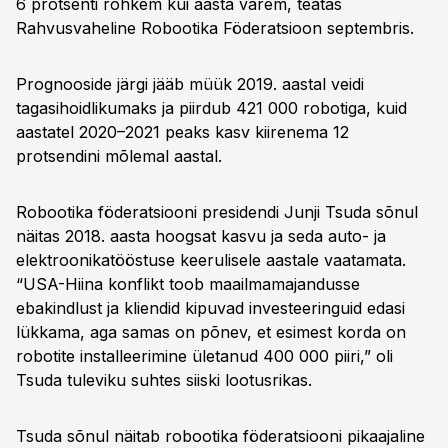
6 protsenti rohkem kui aasta varem, teatas
Rahvusvaheline Robootika Föderatsioon septembris.
Prognooside järgi jääb müük 2019. aastal veidi
tagasihoidlikumaks ja piirdub 421 000 robotiga, kuid
aastatel 2020–2021 peaks kasv kiirenema 12
protsendini mõlemal aastal.
Robootika föderatsiooni presidendi Junji Tsuda sõnul
näitas 2018. aasta hoogsat kasvu ja seda auto- ja
elektroonikatööstuse keerulisele aastale vaatamata.
“USA-Hiina konflikt toob maailmamajandusse
ebakindlust ja kliendid kipuvad investeeringuid edasi
lükkama, aga samas on põnev, et esimest korda on
robotite installeerimine ületanud 400 000 piiri,” oli
Tsuda tuleviku suhtes siiski lootusrikas.
Tsuda sõnul näitab robootika föderatsiooni pikaajaline