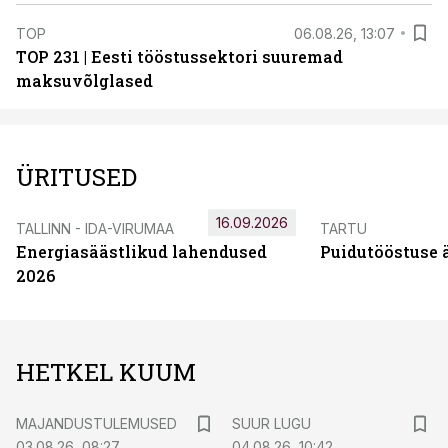
TOP
06.08.26, 13:07
TOP 231 | Eesti tööstussektori suuremad
maksuvõlglased
ÜRITUSED
16.09.2026
TALLINN - IDA-VIRUMAA
TARTU
Energiasäästlikud lahendused
Puidutööstuse 
2026
HETKEL KUUM
MAJANDUSTULEMUSED
SUUR LUGU
03.08.26, 08:27
04.08.26, 10:42