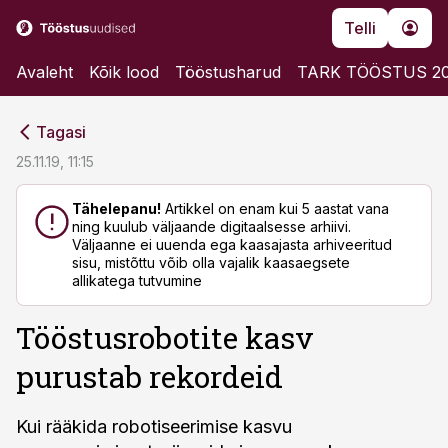
Telli
Avaleht
Kõik lood
Tööstusharud
TARK TÖÖSTUS 2
cebook
cebook
Tagasi
Twitter)
Twitter)
25.11.19, 11:15
kedIn
kedIn
Tähelepanu!
Artikkel on enam kui 5 aastat vana
ning kuulub väljaande digitaalsesse arhiivi.
ail
ail
Väljaanne ei uuenda ega kaasajasta arhiveeritud
sisu, mistõttu võib olla vajalik kaasaegsete
k
k
allikatega tutvumine
Tööstusrobotite kasv
purustab rekordeid
Kui rääkida robotiseerimise kasvu