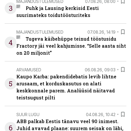
MAJANDUSTULEMUSED
07.08.26, 08:00
3
Puhk ja Lausing kerkisid Eesti
suurimateks toidutöösturiteks
MAJANDUSTULEMUSED
07.08.26, 14:19
Tugeva käibehüppe teinud tööstusidu
4
Fractory jäi veel kahjumisse. “Selle aasta siht
on 20 miljonit”
ARVAMUSED
06.08.26, 09:03
Kaupo Karba: pakendidebatis levib lihtne
5
arusaam, et korduskasutus on alati
keskkonnale parem. Analüüsid näitavad
teistsugust pilti
SUUR LUGU
04.08.26, 10:42
ABB palkab Eestis tänavu veel 90 inimest.
6
Juhid avavad plaane: suurem seisak on läbi,