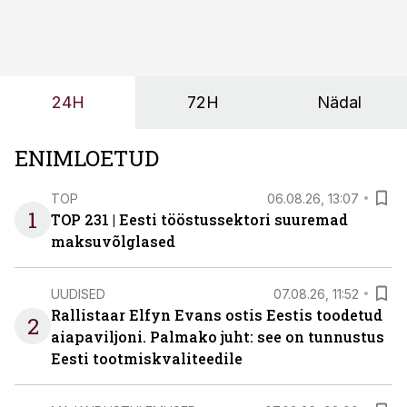
seisab, töö katkeb või masin ei vasta töötingimustele,
ei tähenda see ettevõtte jaoks ainult tehnilist
probleemi, vaid otsest rahalist kulu, venivaid tähtaegu
ja suuremaid riske tööohutusele.
24H
72H
Nädal
ENIMLOETUD
TOP
06.08.26, 13:07
1
TOP 231 | Eesti tööstussektori suuremad
maksuvõlglased
UUDISED
07.08.26, 11:52
Rallistaar Elfyn Evans ostis Eestis toodetud
2
aiapaviljoni. Palmako juht: see on tunnustus
Eesti tootmiskvaliteedile