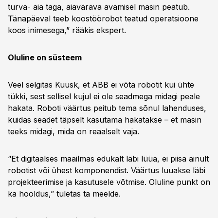
turva- aia taga, aiavärava avamisel masin peatub.
Tänapäeval teeb koostöörobot teatud operatsioone
koos inimesega,” rääkis ekspert.
Oluline on süsteem
Veel selgitas Kuusk, et ABB ei võta robotit kui ühte
tükki, sest sellisel kujul ei ole seadmega midagi peale
hakata. Roboti väärtus peitub tema sõnul lahenduses,
kuidas seadet täpselt kasutama hakatakse – et masin
teeks midagi, mida on reaalselt vaja.
“Et digitaalses maailmas edukalt läbi lüüa, ei piisa ainult
robotist või ühest komponendist. Väärtus luuakse läbi
projekteerimise ja kasutusele võtmise. Oluline punkt on
ka hooldus,” tuletas ta meelde.