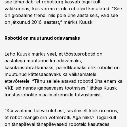
see tähendab, et robotiturg kasvab tegelikult
valdkonnas, kus varem ei ole roboteid kasutatud. “See
on globaalne trend, mis pole ühe aasta seis, vaid see
on jätkunud 2016. aastast,” märkis Kuusk.
Robotid on muutunud odavamaks
Leho Kuusk märkis veel, et tööstusrobotid on
aastatega muutunud ka odavamaks,
kasutajasõbralikumaks, paindlikumaks ehk robotid on
muutunud kättesaadavaks ka väiksematele
ettevõtetele. “Tänu sellele aitavad robotid üha enam ka
VKE-sid nende igapäevases tootmises,” jätkas Kuusk
tööstusrobotite maailmatrendide tutvustamist.
“Kui vaatame tulevikutehast, siis ilmselt kõik on nõus,
et robot mängib siin võtmerolli. Aga miks? Tegelikult
on tänapäeval tänapäevaseid roboteid kasutades