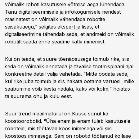
võimalik roboti kasutusele võtmise aega lühendada.
Tänu digitaliseerimisele ja infokogumisele nendest
masinatest on võimalik vähendada robotite
seisakuaegu,” selgitas ekspert ja lisas, et
digitaliseerimine tähendab seda, et andmeid on võimalik
robotilt saada enne seadme katki minemist.
Kui on teada, et suure tõenäosusega toimub rike, siis
seda on võimalik ennetada ja tavalise tootmisplaani ajal
konkreetne detail välja vahetada. “Mitte oodata seda,
kui rike juba toimub ja siis hakata ootama varuosi, mille
saabumine võib kesta nädala, kaks või kolm,” hoiatas
ta suurema ohu ja kulu eest.
Suur trend maailmaturul on Kuuse sõnul ka
koostöörobotid. “Üha enam ja enam tuleb kasutusele
roboteid, mis töötavad koos inimesega või siis
koostöös inimesega. Seni on robotid töötanud kollase