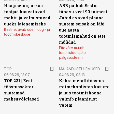
Haagiseturg ärkab:
ABB palkab Eestis
tootjad kasvatavad
tänavu veel 90 inimest.
mahtu ja valmistuvad
Juhid avavad plaane:
uueks laienemiseks
suurem seisak on läbi,
Bestnet avab uue müügi- ja
uue aasta
tootmiskeskuse
tootmismahud on ette
müüdud
Ettevõte muutis
tootmistöötajate
palgasüsteemi
TOP
MAJANDUSTULEMUSED
06.08.26, 13:07
04.08.26, 08:13
TOP 231 | Eesti
Kehra metallitööstus
tööstussektori
mitmekordistas kasumi
suuremad
ja uus tootmishoone
maksuvõlglased
valmib plaanitust
varem