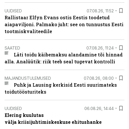
UUDISED
07.08.26, 11:52
Rallistaar Elfyn Evans ostis Eestis toodetud
aiapaviljoni. Palmako juht: see on tunnustus Eesti
tootmiskvaliteedile
SAATED
07.08.26, 11:24
Läti toidu käibemaksu alandamine tõi hinnad
alla. Analüütik: riik teeb seal tugevat kontrolli
MAJANDUSTULEMUSED
07.08.26, 08:00
Puhk ja Lausing kerkisid Eesti suurimateks
toidutöösturiteks
UUDISED
06.08.26, 14:44
Elering kuulutas
välja kriisijuhtimiskeskuse ehitushanke