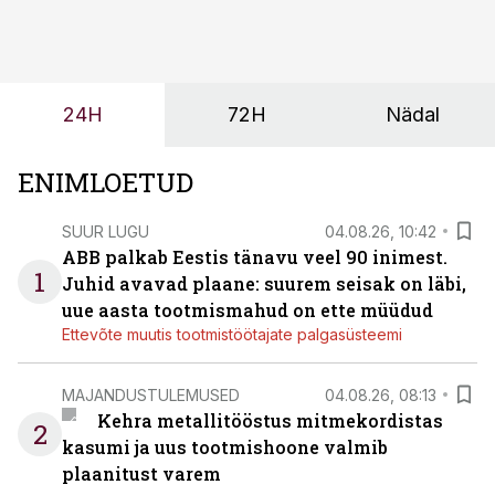
seisab, töö katkeb või masin ei vasta töötingimustele,
ei tähenda see ettevõtte jaoks ainult tehnilist
probleemi, vaid otsest rahalist kulu, venivaid tähtaegu
ja suuremaid riske tööohutusele.
24H
72H
Nädal
ENIMLOETUD
SUUR LUGU
04.08.26, 10:42
ABB palkab Eestis tänavu veel 90 inimest.
1
Juhid avavad plaane: suurem seisak on läbi,
uue aasta tootmismahud on ette müüdud
Ettevõte muutis tootmistöötajate palgasüsteemi
MAJANDUSTULEMUSED
04.08.26, 08:13
Kehra metallitööstus mitmekordistas
2
kasumi ja uus tootmishoone valmib
plaanitust varem