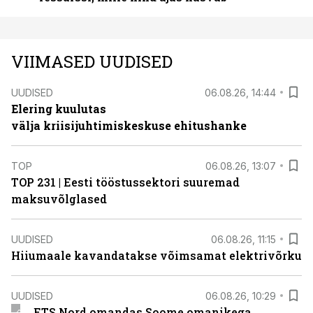
VIIMASED UUDISED
UUDISED
06.08.26, 14:44
Elering kuulutas
välja kriisijuhtimiskeskuse ehitushanke
TOP
06.08.26, 13:07
TOP 231 | Eesti tööstussektori suuremad
maksuvõlglased
UUDISED
06.08.26, 11:15
Hiiumaale kavandatakse võimsamat elektrivõrku
UUDISED
06.08.26, 10:29
ETS Nord omandas Soome omanikega