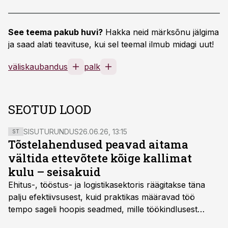
See teema pakub huvi?
Hakka neid märksõnu jälgima
ja saad alati teavituse, kui sel teemal ilmub midagi uut!
väliskaubandus
palk
SEOTUD LOOD
SISUTURUNDUS
26.06.26, 13:15
ST
Tõstelahendused peavad aitama
vältida ettevõtete kõige kallimat
kulu – seisakuid
Ehitus-, tööstus- ja logistikasektoris räägitakse täna
palju efektiivsusest, kuid praktikas määravad töö
tempo sageli hoopis seadmed, mille töökindlusest
sõltub kogu objekti või tootmise sujuvus. Kui tõstuk