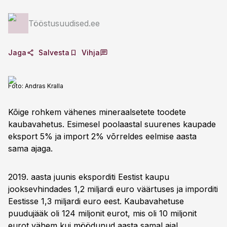
Tööstusuudised.ee
Jaga
Salvesta
Vihja
Foto:
Andras Kralla
Kõige rohkem vähenes mineraalsetete toodete
kaubavahetus. Esimesel poolaastal suurenes kaupade
eksport 5% ja import 2% võrreldes eelmise aasta
sama ajaga.
2019. aasta juunis eksporditi Eestist kaupu
jooksevhindades 1,2 miljardi euro väärtuses ja imporditi
Eestisse 1,3 miljardi euro eest. Kaubavahetuse
puudujääk oli 124 miljonit eurot, mis oli 10 miljonit
eurot vähem kui möödunud aasta samal ajal.