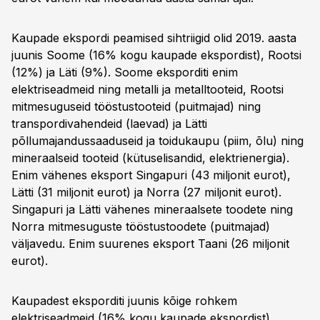
Kaupade ekspordi peamised sihtriigid olid 2019. aasta
juunis Soome (16% kogu kaupade ekspordist), Rootsi
(12%) ja Läti (9%). Soome eksporditi enim
elektriseadmeid ning metalli ja metalltooteid, Rootsi
mitmesuguseid tööstustooteid (puitmajad) ning
transpordivahendeid (laevad) ja Lätti
põllumajandussaaduseid ja toidukaupu (piim, õlu) ning
mineraalseid tooteid (kütuselisandid, elektrienergia).
Enim vähenes eksport Singapuri (43 miljonit eurot),
Lätti (31 miljonit eurot) ja Norra (27 miljonit eurot).
Singapuri ja Lätti vähenes mineraalsete toodete ning
Norra mitmesuguste tööstustoodete (puitmajad)
väljavedu. Enim suurenes eksport Taani (26 miljonit
eurot).
Kaupadest eksporditi juunis kõige rohkem
elektriseadmeid (16% kogu kaupade ekspordist),