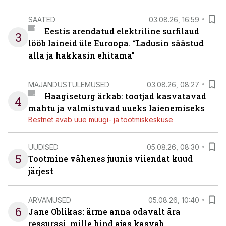
SAATED
03.08.26, 16:59
Eestis arendatud elektriline surfilaud
3
lööb laineid üle Euroopa. “Ladusin säästud
alla ja hakkasin ehitama”
MAJANDUSTULEMUSED
03.08.26, 08:27
Haagiseturg ärkab: tootjad kasvatavad
4
mahtu ja valmistuvad uueks laienemiseks
Bestnet avab uue müügi- ja tootmiskeskuse
UUDISED
05.08.26, 08:30
5
Tootmine vähenes juunis viiendat kuud
järjest
ARVAMUSED
05.08.26, 10:40
6
Jane Oblikas: ärme anna odavalt ära
ressurssi, mille hind ajas kasvab