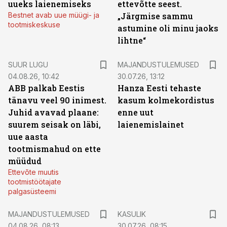
uueks laienemiseks
ettevõtte seest.
Bestnet avab uue müügi- ja
„Järgmise sammu
tootmiskeskuse
astumine oli minu jaoks
lihtne“
SUUR LUGU
MAJANDUSTULEMUSED
04.08.26, 10:42
30.07.26, 13:12
ABB palkab Eestis
Hanza Eesti tehaste
tänavu veel 90 inimest.
kasum kolmekordistus
Juhid avavad plaane:
enne uut
suurem seisak on läbi,
laienemislainet
uue aasta
tootmismahud on ette
müüdud
Ettevõte muutis
tootmistöötajate
palgasüsteemi
MAJANDUSTULEMUSED
KASULIK
04.08.26, 08:13
30.07.26, 08:15