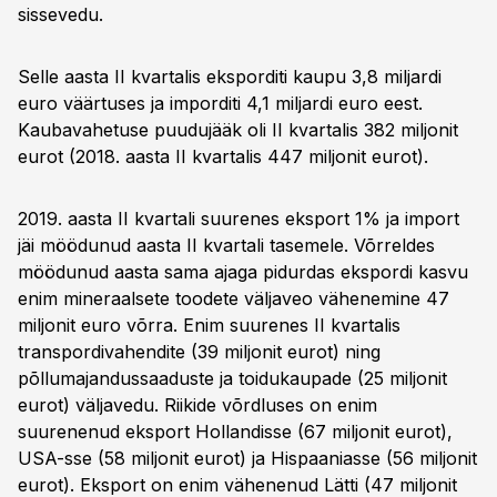
sissevedu.
Selle aasta II kvartalis eksporditi kaupu 3,8 miljardi
euro väärtuses ja imporditi 4,1 miljardi euro eest.
Kaubavahetuse puudujääk oli II kvartalis 382 miljonit
eurot (2018. aasta II kvartalis 447 miljonit eurot).
2019. aasta II kvartali suurenes eksport 1% ja import
jäi möödunud aasta II kvartali tasemele. Võrreldes
möödunud aasta sama ajaga pidurdas ekspordi kasvu
enim mineraalsete toodete väljaveo vähenemine 47
miljonit euro võrra. Enim suurenes II kvartalis
transpordivahendite (39 miljonit eurot) ning
põllumajandussaaduste ja toidukaupade (25 miljonit
eurot) väljavedu. Riikide võrdluses on enim
suurenenud eksport Hollandisse (67 miljonit eurot),
USA-sse (58 miljonit eurot) ja Hispaaniasse (56 miljonit
eurot). Eksport on enim vähenenud Lätti (47 miljonit