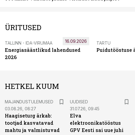
ÜRITUSED
16.09.2026
TALLINN - IDA-VIRUMAA
TARTU
Energiasäästlikud lahendused
Puidutööstuse 
2026
HETKEL KUUM
MAJANDUSTULEMUSED
UUDISED
03.08.26, 08:27
31.07.26, 09:45
Haagiseturg ärkab:
Elva
tootjad kasvatavad
elektroonikatööstus
mahtu ja valmistuvad
GPV Eesti sai uue juhi