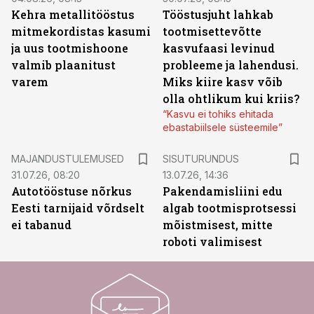
Kehra metallitööstus
Tööstusjuht lahkab
mitmekordistas kasumi
tootmisettevõtte
ja uus tootmishoone
kasvufaasi levinud
valmib plaanitust
probleeme ja lahendusi.
varem
Miks kiire kasv võib
olla ohtlikum kui kriis?
“Kasvu ei tohiks ehitada
ebastabiilsele süsteemile”
ST
MAJANDUSTULEMUSED
SISUTURUNDUS
31.07.26, 08:20
13.07.26, 14:36
Autotööstuse nõrkus
Pakendamisliini edu
Eesti tarnijaid võrdselt
algab tootmisprotsessi
ei tabanud
mõistmisest, mitte
roboti valimisest