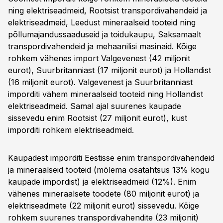
ning elektriseadmeid, Rootsist transpordivahendeid ja
elektriseadmeid, Leedust mineraalseid tooteid ning
põllumajandussaaduseid ja toidukaupu, Saksamaalt
transpordivahendeid ja mehaanilisi masinaid. Kõige
rohkem vähenes import Valgevenest (42 miljonit
eurot), Suurbritanniast (17 miljonit eurot) ja Hollandist
(16 miljonit eurot). Valgevenest ja Suurbritanniast
imporditi vähem mineraalseid tooteid ning Hollandist
elektriseadmeid. Samal ajal suurenes kaupade
sissevedu enim Rootsist (27 miljonit eurot), kust
imporditi rohkem elektriseadmeid.
Kaupadest imporditi Eestisse enim transpordivahendeid
ja mineraalseid tooteid (mõlema osatähtsus 13% kogu
kaupade impordist) ja elektriseadmeid (12%). Enim
vähenes mineraalsete toodete (80 miljonit eurot) ja
elektriseadmete (22 miljonit eurot) sissevedu. Kõige
rohkem suurenes transpordivahendite (23 miljonit)