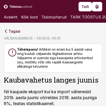
Telli
Avaleht
Kõik lood
Tööstusharud
TARK TÖÖSTUS 2
cebook
cebook
Tagasi
Twitter)
Twitter)
VÄLISKAUBANDUS
09.08.19, 09:36
kedIn
kedIn
Tähelepanu!
Artikkel on enam kui 5 aastat vana
ning kuulub väljaande digitaalsesse arhiivi.
ail
ail
Väljaanne ei uuenda ega kaasajasta arhiveeritud
sisu, mistõttu võib olla vajalik kaasaegsete
k
k
allikatega tutvumine
Kaubavahetus langes juunis
Nii kaupade eksport kui ka import vähenesid
2019. aasta juunis võrreldes 2018. aasta juuniga
8%, teatas statistikaamet.