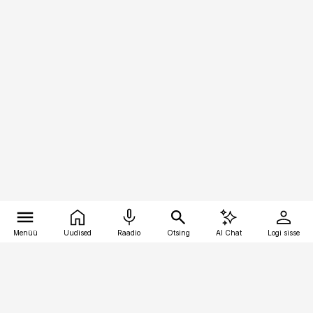
Menüü
Uudised
Raadio
Otsing
AI Chat
Logi sisse
Vana-Lõuna 39/1, 19094 Tallinn