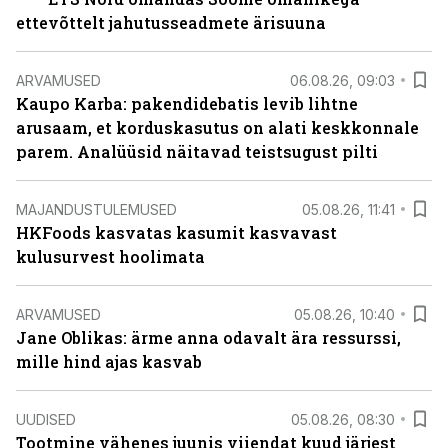
ettevõttelt jahutusseadmete ärisuuna
ARVAMUSED
06.08.26, 09:03
Kaupo Karba: pakendidebatis levib lihtne
arusaam, et korduskasutus on alati keskkonnale
parem. Analüüsid näitavad teistsugust pilti
MAJANDUSTULEMUSED
05.08.26, 11:41
HKFoods kasvatas kasumit kasvavast
kulusurvest hoolimata
ARVAMUSED
05.08.26, 10:40
Jane Oblikas: ärme anna odavalt ära ressurssi,
mille hind ajas kasvab
UUDISED
05.08.26, 08:30
Tootmine vähenes juunis viiendat kuud järjest