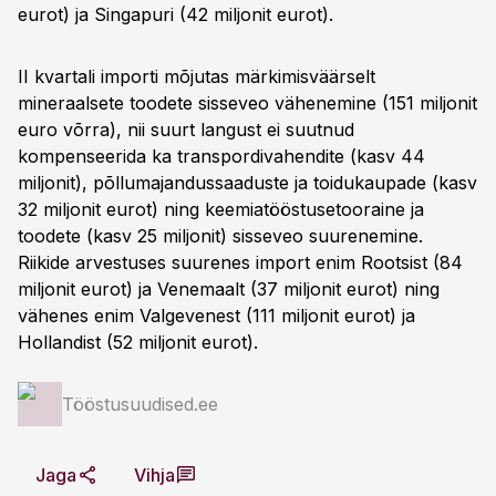
eurot) ja Singapuri (42 miljonit eurot).
II kvartali importi mõjutas märkimisväärselt
mineraalsete toodete sisseveo vähenemine (151 miljonit
euro võrra), nii suurt langust ei suutnud
kompenseerida ka transpordivahendite (kasv 44
miljonit), põllumajandussaaduste ja toidukaupade (kasv
32 miljonit eurot) ning keemiatööstusetooraine ja
toodete (kasv 25 miljonit) sisseveo suurenemine.
Riikide arvestuses suurenes import enim Rootsist (84
miljonit eurot) ja Venemaalt (37 miljonit eurot) ning
vähenes enim Valgevenest (111 miljonit eurot) ja
Hollandist (52 miljonit eurot).
Tööstusuudised.ee
Jaga
Vihja