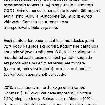
mineraalseid tooteid (12%) ning puitu ja puittooteid
(10%). Enim vähenes mineraalsete toodete (59 miljonit
eurot) ning puidu ja puittoodete (20 miljonit eurot)
väljavedu. Samal ajal suurenes enim
transpordivahendite väljavedu.
Eesti päritolu kaupade osatähtsus moodustas juunis
72% kogu kaupade ekspordist. Kodumaise päritoluga
kaupade väljavedu vähenes 10%, kuid re-eksport jäi
möödunud aasta tasemele. Eesti päritolu kaupade
ekspordis vähenes enim mineraalsete toodete
(gaasiõlid, põlevkivi kütteõli), puidu ja puittoodete
(paberipuu, saematerjal) väljavedu.
2019. aasta juunis imporditi kõige enam kaupu
Soomest (13% kogu kaupade impordist), Rootsist
(11%) ning Leedust ja Saksamaalt (mõlemad 10%).
Soomest imporditi kõige rohkem mineraalseid tooteid