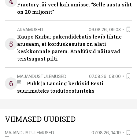
4
Fractory jäi veel kahjumisse. “Selle aasta siht
on 20 miljonit”
ARVAMUSED
06.08.26, 09:03
Kaupo Karba: pakendidebatis levib lihtne
5
arusaam, et korduskasutus on alati
keskkonnale parem. Analüüsid näitavad
teistsugust pilti
MAJANDUSTULEMUSED
07.08.26, 08:00
6
Puhk ja Lausing kerkisid Eesti
suurimateks toidutöösturiteks
VIIMASED UUDISED
MAJANDUSTULEMUSED
07.08.26, 14:19