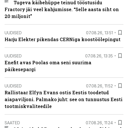
Tugeva käibehüppe teinud tööstusidu
Fractory jäi veel kahjumisse. “Selle aasta siht on
20 miljonit”
UUDISED
07.08.26, 13:51
Harju Elekter pikendas CERNiga koostöölepingut
UUDISED
07.08.26, 13:35
Enefit avas Poolas oma seni suurima
päikesepargi
UUDISED
07.08.26, 11:52
Rallistaar Elfyn Evans ostis Eestis toodetud
aiapaviljoni. Palmako juht: see on tunnustus Eesti
tootmiskvaliteedile
SAATED
07.08.26, 11:24