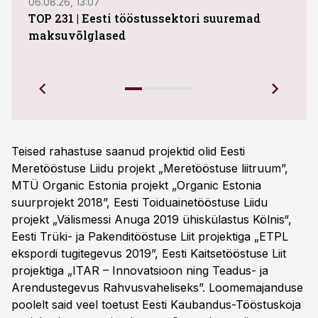
06.08.26, 13:07
04.08
TOP 231 | Eesti tööstussektori suuremad
ABB 
maksuvõlglased
Juhi
uue 
Ettev
Teised rahastuse saanud projektid olid Eesti
Meretööstuse Liidu projekt „Meretööstuse liitruum”,
MTÜ Organic Estonia projekt „Organic Estonia
suurprojekt 2018”, Eesti Toiduainetööstuse Liidu
projekt „Välismessi Anuga 2019 ühiskülastus Kölnis“,
Eesti Trüki- ja Pakenditööstuse Liit projektiga „ETPL
ekspordi tugitegevus 2019”, Eesti Kaitsetööstuse Liit
projektiga „ITAR – Innovatsioon ning Teadus- ja
Arendustegevus Rahvusvaheliseks”. Loomemajanduse
poolelt said veel toetust Eesti Kaubandus-Tööstuskoja