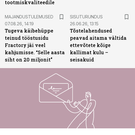
tootmiskvaliteedile
ST
MAJANDUSTULEMUSED
SISUTURUNDUS
07.08.26, 14:19
26.06.26, 13:15
Tugeva käibehüppe
Tõstelahendused
teinud tööstusidu
peavad aitama vältida
Fractory jäi veel
ettevõtete kõige
kahjumisse. “Selle aasta
kallimat kulu –
siht on 20 miljonit”
seisakuid