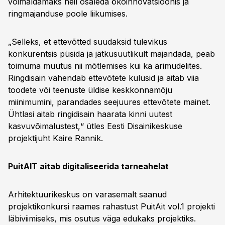
võimaldamaks neil osaleda ökoinnovatsioonis ja
ringmajanduse poole liikumises.
„Selleks, et ettevõtted suudaksid tulevikus
konkurentsis püsida ja jätkusuutlikult majandada, peab
toimuma muutus nii mõtlemises kui ka ärimudelites.
Ringdisain vähendab ettevõtete kulusid ja aitab viia
toodete või teenuste üldise keskkonnamõju
miinimumini, parandades seejuures ettevõtete mainet.
Ühtlasi aitab ringidisain haarata kinni uutest
kasvuvõimalustest,“ ütles Eesti Disainikeskuse
projektijuht Kaire Rannik.
PuitAIT aitab digitaliseerida tarneahelat
Arhitektuurikeskus on varasemalt saanud
projektikonkursi raames rahastust PuitAit vol.1 projekti
läbiviimiseks, mis osutus väga edukaks projektiks.