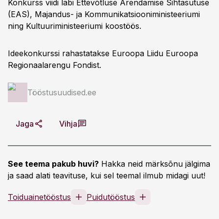
Konkurss viidi läbi Ettevõtluse Arendamise Sihtasutuse
(EAS), Majandus- ja Kommunikatsiooniministeeriumi
ning Kultuuriministeeriumi koostöös.
Ideekonkurssi rahastatakse Euroopa Liidu Euroopa
Regionaalarengu Fondist.
Tööstusuudised.ee
Jaga
Vihja
See teema pakub huvi?
Hakka neid märksõnu jälgima
ja saad alati teavituse, kui sel teemal ilmub midagi uut!
Toiduainetööstus
Puidutööstus