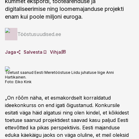
kümmet ekspordi, tootearenduse ja
digitaliseerimise ning loomemajanduse projekti
enam kui poole miljoni euroga.
Tööstusuudised.ee
Jaga
Salvesta
Vihja
Toetust saanud Eesti Meretööstuse Liidu juhatuse liige Anni
Hartikainen.
Foto:
Eiko Kink
„On rõõm näha, et esmakordselt korraldatud
ideekonkurss on end igati õigustanud. Konkursile
esitati väga häid algatusi ning olen kindel, et kõikidest
toetuse saanud projektidest saavad kasu paljud Eesti
ettevõtted ka pikas perspektiivis. Eesti majanduse
eduka käekäigu jaoks on väga oluline, et meil oleksid