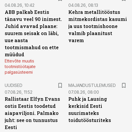
04.08.26, 10:42
04.08.26, 08:13
ABB palkab Eestis
Kehra metallitööstus
tänavu veel 90 inimest.
mitmekordistas kasumi
Juhid avavad plaane:
ja uus tootmishoone
suurem seisak on läbi,
valmib plaanitust
uue aasta
varem
tootmismahud on ette
müüdud
Ettevõte muutis
tootmistöötajate
palgasüsteemi
UUDISED
MAJANDUSTULEMUSED
07.08.26, 11:52
07.08.26, 08:00
Rallistaar Elfyn Evans
Puhk ja Lausing
ostis Eestis toodetud
kerkisid Eesti
aiapaviljoni. Palmako
suurimateks
juht: see on tunnustus
toidutöösturiteks
Eesti