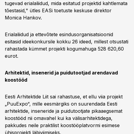
tugevad erialaliidud, mida esitatud projektid kahtlemata
tõestasid," ütles EASi toetuste keskuse direktor
Monica Hankov.
Erialaliidud ja ettevõtete esindusorganisatsioonid
esitasid ideekonkursile kokku 26 ideed, millest otsustati
rahastada kümmet projekti kogumahuga 528 620,60
eurot.
Arhitektid, insenerid ja puidutootjad arendavad
koostööd
Eesti Arhitektide Liit sai rahastuse, et ellu viia projekt
„PuuExpo“, mille eesmärgiks on suurendada Eesti
arhitektide, inseneride ja puidutootjate pikaaegsemat
koostööd nii omavahel kui ka välisarhitektidega,
pakkudes neile praktilist koostööplatvormi esimese
ühisprojekti läbiviimiseks.