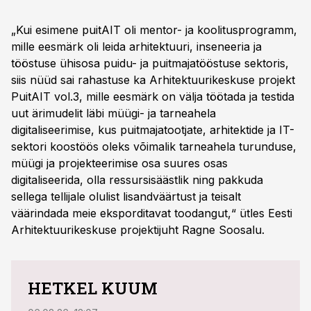
„Kui esimene puitAIT oli mentor- ja koolitusprogramm,
mille eesmärk oli leida arhitektuuri, inseneeria ja
tööstuse ühisosa puidu- ja puitmajatööstuse sektoris,
siis nüüd sai rahastuse ka Arhitektuurikeskuse projekt
PuitAIT vol.3, mille eesmärk on välja töötada ja testida
uut ärimudelit läbi müügi- ja tarneahela
digitaliseerimise, kus puitmajatootjate, arhitektide ja IT-
sektori koostöös oleks võimalik tarneahela turunduse,
müügi ja projekteerimise osa suures osas
digitaliseerida, olla ressursisäästlik ning pakkuda
sellega tellijale olulist lisandväärtust ja teisalt
väärindada meie eksporditavat toodangut,“ ütles Eesti
Arhitektuurikeskuse projektijuht Ragne Soosalu.
HETKEL KUUM