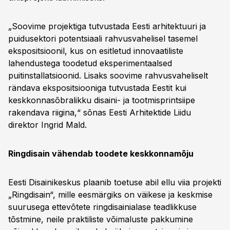
„Soovime projektiga tutvustada Eesti arhitektuuri ja
puidusektori potentsiaali rahvusvahelisel tasemel
ekspositsioonil, kus on esitletud innovaatiliste
lahendustega toodetud eksperimentaalsed
puitinstallatsioonid. Lisaks soovime rahvusvaheliselt
rändava ekspositsiooniga tutvustada Eestit kui
keskkonnasõbralikku disaini- ja tootmisprintsiipe
rakendava riigina,“ sõnas Eesti Arhitektide Liidu
direktor Ingrid Mald.
Ringdisain vähendab toodete keskkonnamõju
Eesti Disainikeskus plaanib toetuse abil ellu viia projekti
„Ringdisain“, mille eesmärgiks on väikese ja keskmise
suurusega ettevõtete ringdisainialase teadlikkuse
tõstmine, neile praktiliste võimaluste pakkumine