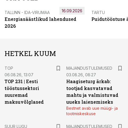
16.09.2026
TALLINN - IDA-VIRUMAA
TARTU
Energiasäästlikud lahendused
Puidutööstuse 
2026
HETKEL KUUM
TOP
MAJANDUSTULEMUSED
06.08.26, 13:07
03.08.26, 08:27
TOP 231 | Eesti
Haagiseturg ärkab:
tööstussektori
tootjad kasvatavad
suuremad
mahtu ja valmistuvad
maksuvõlglased
uueks laienemiseks
Bestnet avab uue müügi- ja
tootmiskeskuse
SUUR LUGU
MAJANDUSTULEMUSED