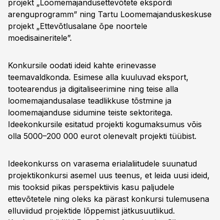
projekt „Loomemajandusettevõtete ekspordi
arenguprogramm” ning Tartu Loomemajanduskeskuse
projekt „Ettevõtlusalane õpe noortele
moedisaineritele”.
Konkursile oodati ideid kahte erinevasse
teemavaldkonda. Esimese alla kuuluvad eksport,
tootearendus ja digitaliseerimine ning teise alla
loomemajandusalase teadlikkuse tõstmine ja
loomemajanduse sidumine teiste sektoritega.
Ideekonkursile esitatud projekti kogumaksumus võis
olla 5000–200 000 eurot olenevalt projekti tüübist.
Ideekonkurss on varasema erialaliitudele suunatud
projektikonkursi asemel uus teenus, et leida uusi ideid,
mis tooksid pikas perspektiivis kasu paljudele
ettevõtetele ning oleks ka pärast konkursi tulemusena
elluviidud projektide lõppemist jätkusuutlikud.