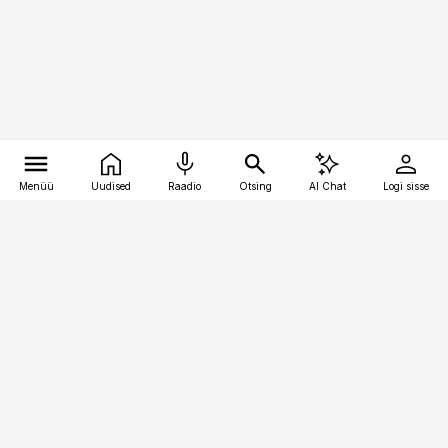
Menüü
Uudised
Raadio
Otsing
AI Chat
Logi sisse
Vana-Lõuna 39/1, 19094 Tallinn
(+372) 667 0111
toostusuudised@toostusuudised.ee
Telli
Reklaam
Firmast