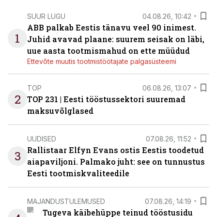
SUUR LUGU
04.08.26, 10:42
ABB palkab Eestis tänavu veel 90 inimest.
1
Juhid avavad plaane: suurem seisak on läbi,
uue aasta tootmismahud on ette müüdud
Ettevõte muutis tootmistöötajate palgasüsteemi
TOP
06.08.26, 13:07
2
TOP 231 | Eesti tööstussektori suuremad
maksuvõlglased
UUDISED
07.08.26, 11:52
Rallistaar Elfyn Evans ostis Eestis toodetud
3
aiapaviljoni. Palmako juht: see on tunnustus
Eesti tootmiskvaliteedile
MAJANDUSTULEMUSED
07.08.26, 14:19
Tugeva käibehüppe teinud tööstusidu