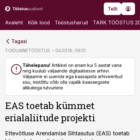
Telli
Avaleht
Kõik lood
Tööstusharud
TARK TÖÖSTUS 2
cebook
cebook
Tagasi
Twitter)
Twitter)
TOIDUAINETÖÖSTUS
04.03.19, 09:01
kedIn
kedIn
Tähelepanu!
Artikkel on enam kui 5 aastat vana
ning kuulub väljaande digitaalsesse arhiivi.
ail
ail
Väljaanne ei uuenda ega kaasajasta arhiveeritud
sisu, mistõttu võib olla vajalik kaasaegsete
k
k
allikatega tutvumine
EAS toetab kümmet
erialaliitude projekti
Ettevõtluse Arendamise Sihtasutus (EAS) toetab