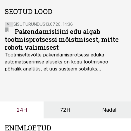
SEOTUD LOOD
SISUTURUNDUS
13.07.26, 14:36
ST
Pakendamisliini edu algab
tootmisprotsessi mõistmisest, mitte
roboti valimisest
Tootmisettevõtte pakendamisprotsessi eduka
automatiseerimise aluseks on kogu tootmisvoo
põhjalik analüüs, et uus süsteem sobituks
olemasolevasse keskkonda, aitaks vähendada
tööjõuvajadust ning oleks valmis ka ettevõtte
tulevasteks arenguteks. Lihtsalt roboti lisamine
enamasti oodatud tulemust ei too, nendib tootmise ja
tööstuse automatiseerimislahenduste arendaja Smitech
24H
72H
Nädal
OÜ tegevjuht Sander Mitendorf.
ENIMLOETUD