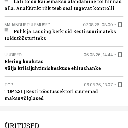
Läti toidu käibemaksu alandamine tõi hinnad
alla. Analüütik: riik teeb seal tugevat kontrolli
MAJANDUSTULEMUSED
07.08.26, 08:00
Puhk ja Lausing kerkisid Eesti suurimateks
toidutöösturiteks
UUDISED
06.08.26, 14:44
Elering kuulutas
välja kriisijuhtimiskeskuse ehitushanke
TOP
06.08.26, 13:07
TOP 231 | Eesti tööstussektori suuremad
maksuvõlglased
ÜRITUSED