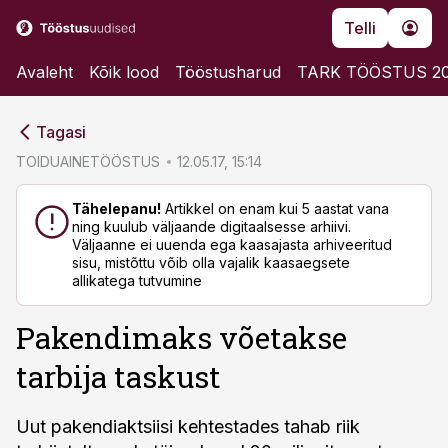
Telli
Avaleht
Kõik lood
Tööstusharud
TARK TÖÖSTUS 2
cebook
cebook
Tagasi
Twitter)
Twitter)
TOIDUAINETÖÖSTUS
12.05.17, 15:14
kedIn
kedIn
Tähelepanu!
Artikkel on enam kui 5 aastat vana
ning kuulub väljaande digitaalsesse arhiivi.
ail
ail
Väljaanne ei uuenda ega kaasajasta arhiveeritud
sisu, mistõttu võib olla vajalik kaasaegsete
k
k
allikatega tutvumine
Pakendimaks võetakse
tarbija taskust
Uut pakendiaktsiisi kehtestades tahab riik