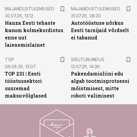
MAJANDUSTULEMUSED
MAJANDUSTULEMUSED
30.07.26, 13:12
31.07.26, 08:20
Hanza Eesti tehaste
Autotööstuse nõrkus
kasum kolmekordistus
Eesti tarnijaid võrdselt
enne uut
ei tabanud
laienemislainet
ST
TOP
SISUTURUNDUS
06.08.26, 13:07
13.07.26, 14:36
TOP 231 | Eesti
Pakendamisliini edu
tööstussektori
algab tootmisprotsessi
suuremad
mõistmisest, mitte
maksuvõlglased
roboti valimisest