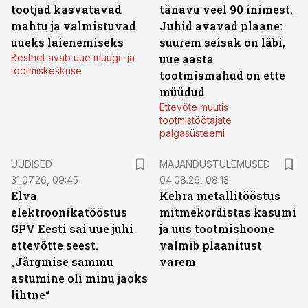
tootjad kasvatavad
tänavu veel 90 inimest.
mahtu ja valmistuvad
Juhid avavad plaane:
uueks laienemiseks
suurem seisak on läbi,
Bestnet avab uue müügi- ja
uue aasta
tootmiskeskuse
tootmismahud on ette
müüdud
Ettevõte muutis
tootmistöötajate
palgasüsteemi
UUDISED
MAJANDUSTULEMUSED
31.07.26, 09:45
04.08.26, 08:13
Elva
Kehra metallitööstus
elektroonikatööstus
mitmekordistas kasumi
GPV Eesti sai uue juhi
ja uus tootmishoone
ettevõtte seest.
valmib plaanitust
„Järgmise sammu
varem
astumine oli minu jaoks
lihtne“