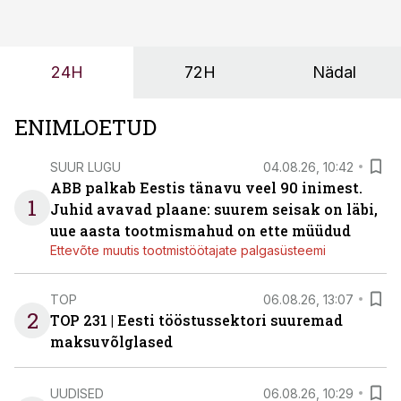
ei tähenda see ettevõtte jaoks ainult tehnilist
probleemi, vaid otsest rahalist kulu, venivaid tähtaegu
ja suuremaid riske tööohutusele.
24H
72H
Nädal
ENIMLOETUD
SUUR LUGU
04.08.26, 10:42
ABB palkab Eestis tänavu veel 90 inimest.
1
Juhid avavad plaane: suurem seisak on läbi,
uue aasta tootmismahud on ette müüdud
Ettevõte muutis tootmistöötajate palgasüsteemi
TOP
06.08.26, 13:07
2
TOP 231 | Eesti tööstussektori suuremad
maksuvõlglased
UUDISED
06.08.26, 10:29