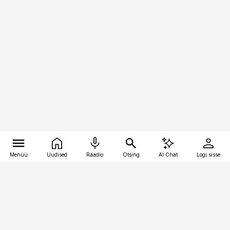
Menüü
Uudised
Raadio
Otsing
AI Chat
Logi sisse
Vana-Lõuna 39/1, 19094 Tallinn
(+372) 667 0111