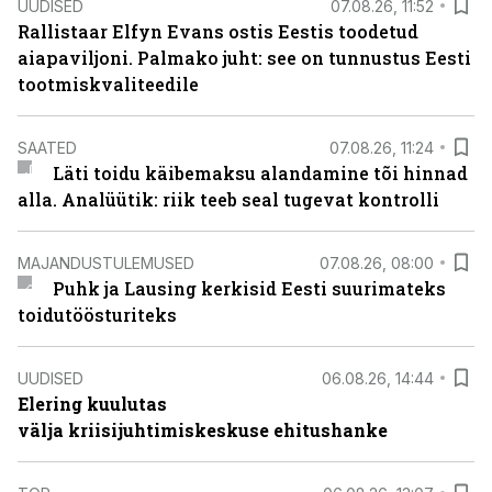
UUDISED
07.08.26, 11:52
Rallistaar Elfyn Evans ostis Eestis toodetud
aiapaviljoni. Palmako juht: see on tunnustus Eesti
tootmiskvaliteedile
SAATED
07.08.26, 11:24
Läti toidu käibemaksu alandamine tõi hinnad
alla. Analüütik: riik teeb seal tugevat kontrolli
MAJANDUSTULEMUSED
07.08.26, 08:00
Puhk ja Lausing kerkisid Eesti suurimateks
toidutöösturiteks
UUDISED
06.08.26, 14:44
Elering kuulutas
välja kriisijuhtimiskeskuse ehitushanke