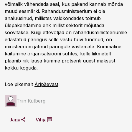
võimalik vähendada seal, kus pakend kannab mõnda
muud eesmärki. Rahandusministeerium ei ole
analüüsinud, millistes valdkondades toimub
ülepakendamine ehk millist sektorit mõjutada
soovitakse. Kuigi ettevõtjad on rahandusministeeriumile
edastatud päringus selle vastu huvi tundnud, on
ministeerium jätnud päringule vastamata. Kummaline
käitumine organisatsiooni suhtes, kelle liikmetelt
plaanib riik lausa kümme protsenti uuest maksust
kokku koguda.
Loe pikemalt
Äripäevast
.
Triin Kutberg
Jaga
Vihja