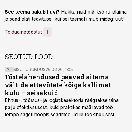
See teema pakub huvi?
Hakka neid märksõnu jälgima
ja saad alati teavituse, kui sel teemal ilmub midagi uut!
Toiduainetööstus
SEOTUD LOOD
SISUTURUNDUS
26.06.26, 13:15
ST
Tõstelahendused peavad aitama
vältida ettevõtete kõige kallimat
kulu – seisakuid
Ehitus-, tööstus- ja logistikasektoris räägitakse täna
palju efektiivsusest, kuid praktikas määravad töö
tempo sageli hoopis seadmed, mille töökindlusest
sõltub kogu objekti või tootmise sujuvus. Kui tõstuk
seisab, töö katkeb või masin ei vasta töötingimustele,