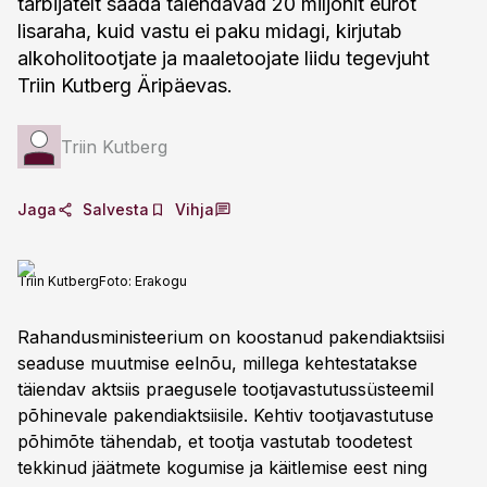
tarbijatelt saada täiendavad 20 miljonit eurot
lisaraha, kuid vastu ei paku midagi, kirjutab
alkoholitootjate ja maaletoojate liidu tegevjuht
Triin Kutberg Äripäevas.
Triin Kutberg
Jaga
Salvesta
Vihja
Triin Kutberg
Foto:
Erakogu
Rahandusministeerium on koostanud pakendiaktsiisi
seaduse muutmise eelnõu, millega kehtestatakse
täiendav aktsiis praegusele tootjavastutussüsteemil
põhinevale pakendiaktsiisile. Kehtiv tootjavastutuse
põhimõte tähendab, et tootja vastutab toodetest
tekkinud jäätmete kogumise ja käitlemise eest ning