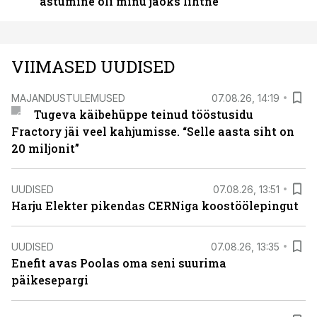
astumine oli minu jaoks lihtne“
VIIMASED UUDISED
MAJANDUSTULEMUSED
07.08.26, 14:19
Tugeva käibehüppe teinud tööstusidu
Fractory jäi veel kahjumisse. “Selle aasta siht on
20 miljonit”
UUDISED
07.08.26, 13:51
Harju Elekter pikendas CERNiga koostöölepingut
UUDISED
07.08.26, 13:35
Enefit avas Poolas oma seni suurima
päikesepargi