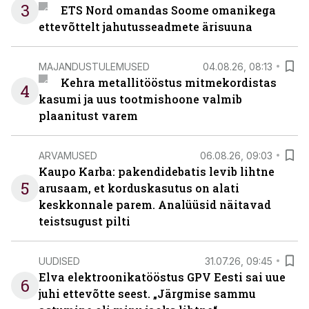
3
ETS Nord omandas Soome omanikega
ettevõttelt jahutusseadmete ärisuuna
MAJANDUSTULEMUSED
04.08.26, 08:13
Kehra metallitööstus mitmekordistas
4
kasumi ja uus tootmishoone valmib
plaanitust varem
ARVAMUSED
06.08.26, 09:03
Kaupo Karba: pakendidebatis levib lihtne
5
arusaam, et korduskasutus on alati
keskkonnale parem. Analüüsid näitavad
teistsugust pilti
UUDISED
31.07.26, 09:45
Elva elektroonikatööstus GPV Eesti sai uue
6
juhi ettevõtte seest. „Järgmise sammu