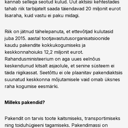
kannab sellega seotud kulud. Uut aktsiisi kehtestades
tahab riik tarbijatelt saada täiendavad 20 miljonit eurot
lisaraha, kuid vastu ei paku midagi.
Riik on jätnud tähelepanuta, et ettevõtjad kulutasid
juba 2015. aastal tootjavastutusorganisatsioonide
kaudu pakendite kokkukogumiseks ja
keskkonnahoiuks 12,2 miljonit eurot.
Rahandusministeerium on aga uues eelnõus
keskendunud kitsalt asjaolule, et senine süsteem ei
täida riigikassat. Seetõttu ei ole plaanitav pakendiaktsiis
suunatud keskkonna mõjutamisele vaid omab üksnes
raha kogumise eesmärki.
Milleks pakendid?
Pakendit on tarvis toote kaitsmiseks, transportimiseks
ning toiduhügieeni tagamiseks. Pakendimassi on