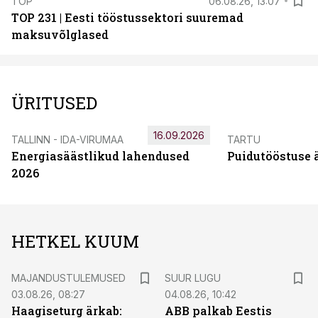
TOP
06.08.26, 13:07
TOP 231 | Eesti tööstussektori suuremad
maksuvõlglased
ÜRITUSED
16.09.2026
TALLINN - IDA-VIRUMAA
TARTU
Energiasäästlikud lahendused
Puidutööstuse 
2026
HETKEL KUUM
MAJANDUSTULEMUSED
SUUR LUGU
03.08.26, 08:27
04.08.26, 10:42
Haagiseturg ärkab:
ABB palkab Eestis