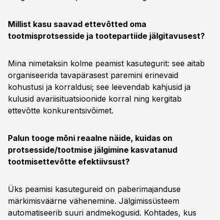
Millist kasu saavad ettevõtted oma
tootmisprotsesside ja tootepartiide jälgitavusest?
Mina nimetaksin kolme peamist kasutegurit: see aitab
organiseerida tavapärasest paremini erinevaid
kohustusi ja korraldusi; see leevendab kahjusid ja
kulusid avariisituatsioonide korral ning kergitab
ettevõtte konkurentsivõimet.
Palun tooge mõni reaalne näide, kuidas on
protsesside/tootmise jälgimine kasvatanud
tootmisettevõtte efektiivsust?
Üks peamisi kasutegureid on paberimajanduse
märkimisväärne vähenemine. Jälgimissüsteem
automatiseerib suuri andmekogusid. Kohtades, kus