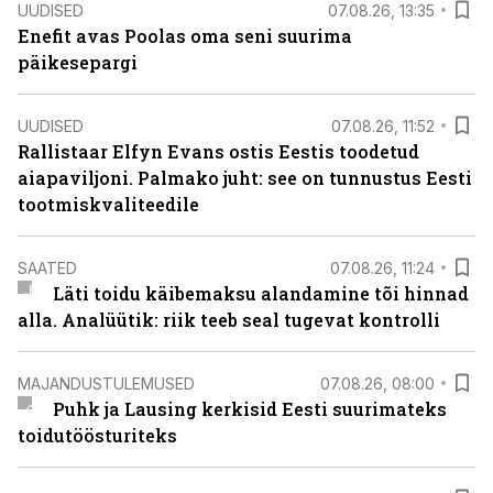
UUDISED
07.08.26, 13:35
Enefit avas Poolas oma seni suurima
päikesepargi
UUDISED
07.08.26, 11:52
Rallistaar Elfyn Evans ostis Eestis toodetud
aiapaviljoni. Palmako juht: see on tunnustus Eesti
tootmiskvaliteedile
SAATED
07.08.26, 11:24
Läti toidu käibemaksu alandamine tõi hinnad
alla. Analüütik: riik teeb seal tugevat kontrolli
MAJANDUSTULEMUSED
07.08.26, 08:00
Puhk ja Lausing kerkisid Eesti suurimateks
toidutöösturiteks