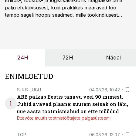
Ehitus-, tööstus- ja logistikasektoris räägitakse täna
palju efektiivsusest, kuid praktikas määravad töö
tempo sageli hoopis seadmed, mille töökindlusest
sõltub kogu objekti või tootmise sujuvus. Kui tõstuk
seisab, töö katkeb või masin ei vasta töötingimustele,
ei tähenda see ettevõtte jaoks ainult tehnilist
probleemi, vaid otsest rahalist kulu, venivaid tähtaegu
ja suuremaid riske tööohutusele.
24H
72H
Nädal
ENIMLOETUD
SUUR LUGU
04.08.26, 10:42
ABB palkab Eestis tänavu veel 90 inimest.
1
Juhid avavad plaane: suurem seisak on läbi,
uue aasta tootmismahud on ette müüdud
Ettevõte muutis tootmistöötajate palgasüsteemi
TOP
06.08.26, 13:07