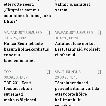
ettevõtte seest.
valmib plaanitust
„Järgmise sammu
varem
astumine oli minu jaoks
lihtne“
MAJANDUSTULEMUSED
MAJANDUSTULEMUSED
30.07.26, 13:12
31.07.26, 08:20
Hanza Eesti tehaste
Autotööstuse nõrkus
kasum kolmekordistus
Eesti tarnijaid võrdselt
enne uut
ei tabanud
laienemislainet
ST
TOP
SISUTURUNDUS
06.08.26, 13:07
26.06.26, 13:15
TOP 231 | Eesti
Tõstelahendused
tööstussektori
peavad aitama vältida
suuremad
ettevõtete kõige
maksuvõlglased
kallimat kulu –
seisakuid