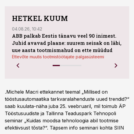
HETKEL KUUM
04.08.26, 10:42
04.08
ABB palkab Eestis tänavu veel 90 inimest.
Juhid avavad plaane: suurem seisak on läbi,
kasu
uue aasta tootmismahud on ette müüdud
plaa
Ettevõte muutis tootmistöötajate palgasüsteemi
.
Michele Macri ettekannet teemal „Millised on
tööstusautomaatika tarkvaralahenduste uued trendid?“
saab kuulata-näha juba 25. veebruaril, mil toimub ÄP
Tööstusuudiste ja Tallinna Teaduspark Tehnopoli
seminar „Kuidas moodsa tehnoloogia abil tootmise
efektiivsust tõsta?“. Täpsem info seminari kohta
SIIN