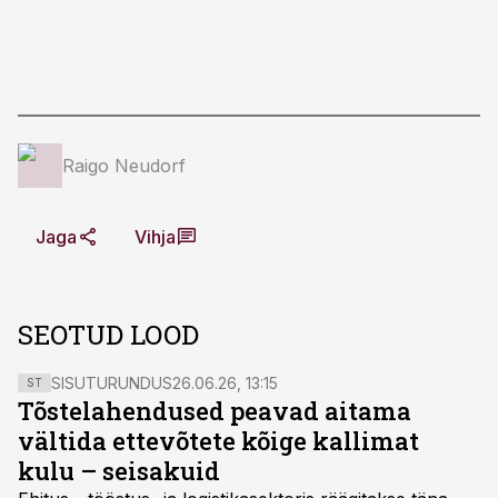
Raigo Neudorf
Jaga
Vihja
SEOTUD LOOD
SISUTURUNDUS
26.06.26, 13:15
ST
Tõstelahendused peavad aitama
vältida ettevõtete kõige kallimat
kulu – seisakuid