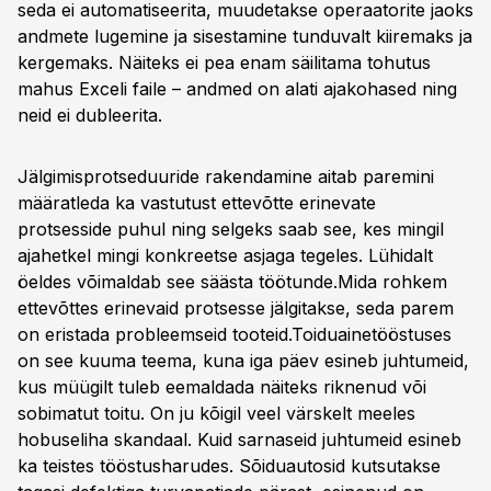
seda ei automatiseerita, muudetakse operaatorite jaoks
andmete lugemine ja sisestamine tunduvalt kiiremaks ja
kergemaks. Näiteks ei pea enam säilitama tohutus
mahus Exceli faile – andmed on alati ajakohased ning
neid ei dubleerita.
Jälgimisprotseduuride rakendamine aitab paremini
määratleda ka vastutust ettevõtte erinevate
protsesside puhul ning selgeks saab see, kes mingil
ajahetkel mingi konkreetse asjaga tegeles. Lühidalt
öeldes võimaldab see säästa töötunde.Mida rohkem
ettevõttes erinevaid protsesse jälgitakse, seda parem
on eristada probleemseid tooteid.Toiduainetööstuses
on see kuuma teema, kuna iga päev esineb juhtumeid,
kus müügilt tuleb eemaldada näiteks riknenud või
sobimatut toitu. On ju kõigil veel värskelt meeles
hobuseliha skandaal. Kuid sarnaseid juhtumeid esineb
ka teistes tööstusharudes. Sõiduautosid kutsutakse