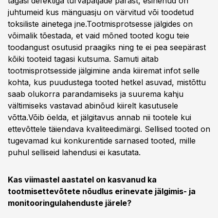
tagasi defektiga turvapatjade pärast, esinenud on
juhtumeid kus mänguasju on värvitud või toodetud
toksiliste ainetega jne.Tootmisprotsesse jälgides on
võimalik tõestada, et vaid mõned tooted kogu teie
toodangust osutusid praagiks ning te ei pea seepärast
kõiki tooteid tagasi kutsuma. Samuti aitab
tootmisprotsesside jälgimine anda kiiremat infot selle
kohta, kus puudustega tooted hetkel asuvad, mistõttu
saab olukorra parandamiseks ja suurema kahju
vältimiseks vastavad abinõud kiirelt kasutusele
võtta.Võib öelda, et jälgitavus annab nii tootele kui
ettevõttele täiendava kvaliteedimärgi. Sellised tooted on
tugevamad kui konkurentide sarnased tooted, mille
puhul selliseid lahendusi ei kasutata.
Kas viimastel aastatel on kasvanud ka
tootmisettevõtete nõudlus erinevate jälgimis- ja
monitooringulahenduste järele?