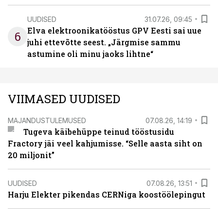
UUDISED
31.07.26, 09:45
Elva elektroonikatööstus GPV Eesti sai uue
6
juhi ettevõtte seest. „Järgmise sammu
astumine oli minu jaoks lihtne“
VIIMASED UUDISED
MAJANDUSTULEMUSED
07.08.26, 14:19
Tugeva käibehüppe teinud tööstusidu
Fractory jäi veel kahjumisse. “Selle aasta siht on
20 miljonit”
UUDISED
07.08.26, 13:51
Harju Elekter pikendas CERNiga koostöölepingut