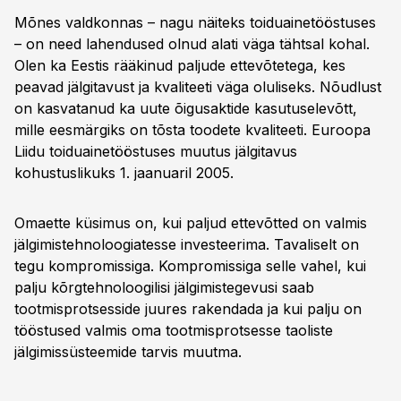
Mõnes valdkonnas – nagu näiteks toiduainetööstuses
– on need lahendused olnud alati väga tähtsal kohal.
Olen ka Eestis rääkinud paljude ettevõtetega, kes
peavad jälgitavust ja kvaliteeti väga oluliseks. Nõudlust
on kasvatanud ka uute õigusaktide kasutuselevõtt,
mille eesmärgiks on tõsta toodete kvaliteeti. Euroopa
Liidu toiduainetööstuses muutus jälgitavus
kohustuslikuks 1. jaanuaril 2005.
Omaette küsimus on, kui paljud ettevõtted on valmis
jälgimistehnoloogiatesse investeerima. Tavaliselt on
tegu kompromissiga. Kompromissiga selle vahel, kui
palju kõrgtehnoloogilisi jälgimistegevusi saab
tootmisprotsesside juures rakendada ja kui palju on
tööstused valmis oma tootmisprotsesse taoliste
jälgimissüsteemide tarvis muutma.