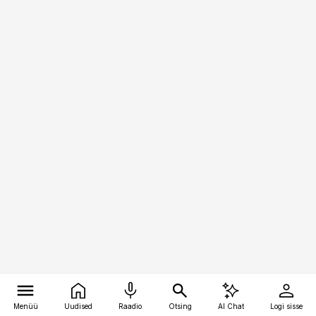
Menüü
Uudised
Raadio
Otsing
AI Chat
Logi sisse