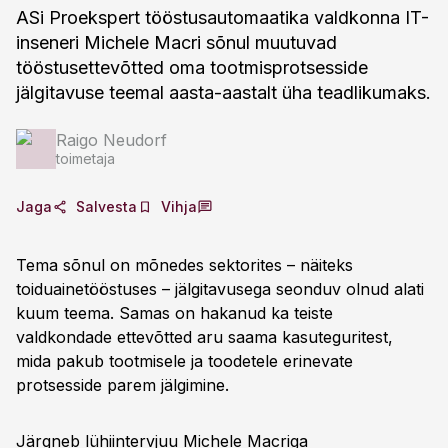
ASi Proekspert tööstusautomaatika valdkonna IT-
inseneri Michele Macri sõnul muutuvad
tööstusettevõtted oma tootmisprotsesside
jälgitavuse teemal aasta-aastalt üha teadlikumaks.
Raigo Neudorf
toimetaja
Jaga
Salvesta
Vihja
Tema sõnul on mõnedes sektorites – näiteks
toiduainetööstuses – jälgitavusega seonduv olnud alati
kuum teema. Samas on hakanud ka teiste
valdkondade ettevõtted aru saama kasuteguritest,
mida pakub tootmisele ja toodetele erinevate
protsesside parem jälgimine.
Järgneb lühiintervjuu Michele Macriga