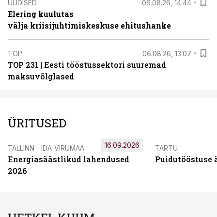
UUDISED
06.08.26, 14:44
Elering kuulutas
välja kriisijuhtimiskeskuse ehitushanke
TOP
06.08.26, 13:07
TOP 231 | Eesti tööstussektori suuremad
maksuvõlglased
ÜRITUSED
16.09.2026
TALLINN - IDA-VIRUMAA
TARTU
Energiasäästlikud lahendused
Puidutööstuse 
2026