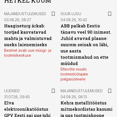
HETKEL KUUM
MAJANDUSTULEMUSED
SUUR LUGU
03.08.26, 08:27
04.08.26, 10:42
Haagiseturg ärkab:
ABB palkab Eestis
tootjad kasvatavad
tänavu veel 90 inimest.
mahtu ja valmistuvad
Juhid avavad plaane:
uueks laienemiseks
suurem seisak on läbi,
Bestnet avab uue müügi- ja
uue aasta
tootmiskeskuse
tootmismahud on ette
müüdud
Ettevõte muutis
tootmistöötajate
palgasüsteemi
UUDISED
MAJANDUSTULEMUSED
31.07.26, 09:45
04.08.26, 08:13
Elva
Kehra metallitööstus
elektroonikatööstus
mitmekordistas kasumi
GPV Eesti sai uue juhi
ja uus tootmishoone