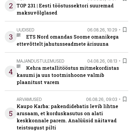
2
TOP 231 | Eesti tööstussektori suuremad
maksuvõlglased
UUDISED
06.08.26, 10:29
3
ETS Nord omandas Soome omanikega
ettevõttelt jahutusseadmete ärisuuna
MAJANDUSTULEMUSED
04.08.26, 08:13
Kehra metallitööstus mitmekordistas
4
kasumi ja uus tootmishoone valmib
plaanitust varem
ARVAMUSED
06.08.26, 09:03
Kaupo Karba: pakendidebatis levib lihtne
5
arusaam, et korduskasutus on alati
keskkonnale parem. Analüüsid näitavad
teistsugust pilti