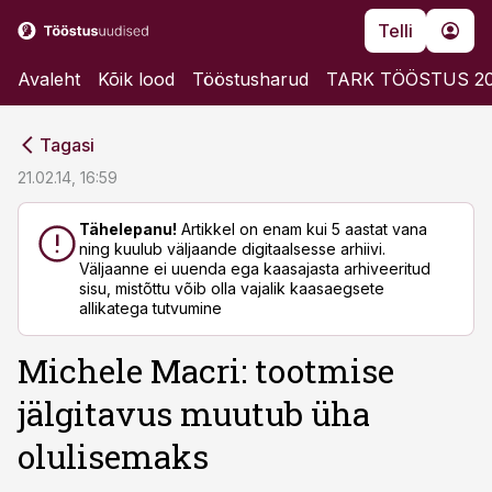
Telli
Avaleht
Kõik lood
Tööstusharud
TARK TÖÖSTUS 2
cebook
cebook
Tagasi
Twitter)
Twitter)
21.02.14, 16:59
kedIn
kedIn
Tähelepanu!
Artikkel on enam kui 5 aastat vana
ning kuulub väljaande digitaalsesse arhiivi.
ail
ail
Väljaanne ei uuenda ega kaasajasta arhiveeritud
sisu, mistõttu võib olla vajalik kaasaegsete
k
k
allikatega tutvumine
Michele Macri: tootmise
jälgitavus muutub üha
olulisemaks