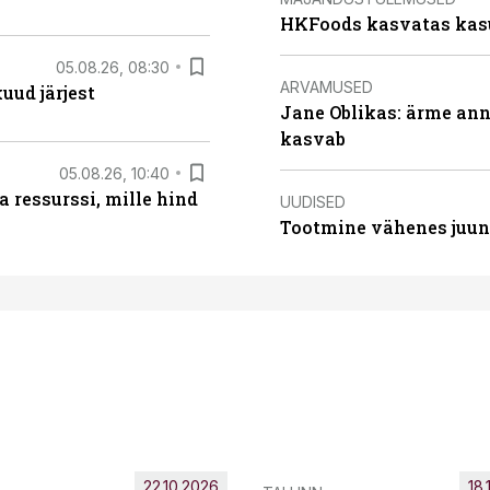
HKFoods kasvatas kas
05.08.26, 08:30
ARVAMUSED
uud järjest
Jane Oblikas: ärme anna
kasvab
05.08.26, 10:40
 ressurssi, mille hind
UUDISED
Tootmine vähenes juuni
22.10.2026
18.