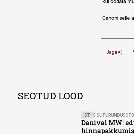
kui oodata mu
Canoni selle a
Jaga
SEOTUD LOOD
ST
SISUTURUNDUS
07.0
Danival MW: ed
hinnapakkumis