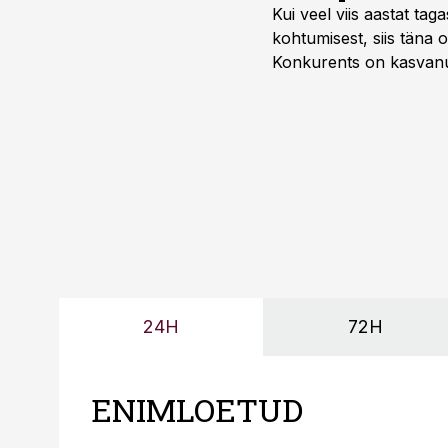
Kui veel viis aastat tag
kohtumisest, siis tän
Konkurents on kasvanud,
tootmisvõimekuse või hi
24H
72H
ENIMLOETUD