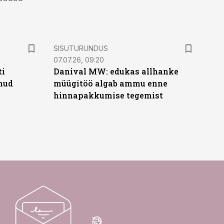
e
ST
SISUTURUNDUS
07.07.26, 09:20
ti
Danival MW: edukas allhanke
anud
müügitöö algab ammu enne
hinnapakkumise tegemist