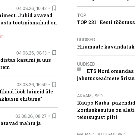
04.08.26, 10:42
inimest. Juhid avavad
TOP
TOP 231 | Eesti tööstu
 aasta tootmismahud on
emi
UUDISED
Hiiumaale kavandatak
04.08.26, 08:13
distas kasumi ja uus
UUDISED
arem
ETS Nord omandas 
jahutusseadmete ärisu
03.08.26, 16:59
filaud lööb laineid üle
ARVAMUSED
hakkasin ehitama”
Kaupo Karba: pakendide
korduskasutus on alat
03.08.26, 08:27
teistsugust pilti
vatavad mahtu ja
MAJANDUSTULEMUSED