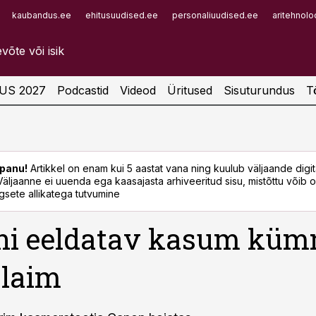
kaubandus.ee
ehitusuudised.ee
personaliuudised.ee
aritehnolo
Infopank
Radar
US 2027
Podcastid
Videod
Üritused
Sisuturundus
T
panu!
Artikkel on enam kui 5 aastat vana ning kuulub väljaande digi
. Väljaanne ei uuenda ega kaasajasta arhiveeritud sisu, mistõttu võib ol
sete allikatega tutvumine
ni eeldatav kasum küm
laim