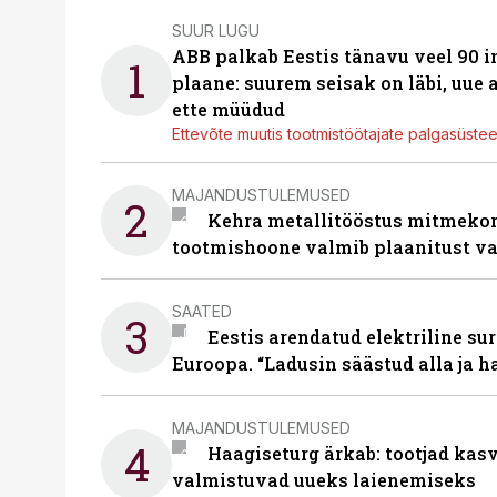
SUUR LUGU
ABB palkab Eestis tänavu veel 90 
1
plaane: suurem seisak on läbi, uue
ette müüdud
Ettevõte muutis tootmistöötajate palgasüste
MAJANDUSTULEMUSED
2
Kehra metallitööstus mitmekor
tootmishoone valmib plaanitust v
SAATED
3
Eestis arendatud elektriline sur
Euroopa. “Ladusin säästud alla ja 
MAJANDUSTULEMUSED
4
Haagiseturg ärkab: tootjad kas
valmistuvad uueks laienemiseks