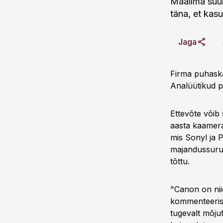
Maailma suu
täna, et ka
Jaga
Firma puhaskas
Analüütikud pr
Ettevõte võib
aasta kaamer
mis Sonyl ja 
majandussurut
tõttu.
"Canon on nii
kommenteeris 
tugevalt mõjut