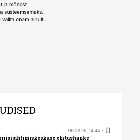
st ja mõnest
 ja süsteemsemaks.
 valita enam ainult
UDISED
06.08.26, 14:44
 kriisijuhtimiskeskuse ehitushanke