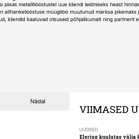
asi piisas metallitööstustel uue kliendi leidmiseks heast hinna
a on allhanketööstuse müügitöö muutunud märksa pikemaks
 kliendid kaaluvad otsuseid põhjalikumalt ning partnerit ei
nnakirja järgi.
Nädal
VIIMASED U
UUDISED
Elering kuulutas välja