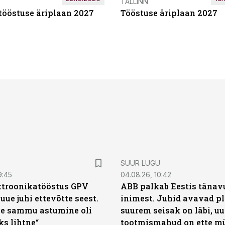
TALLINN
tööstuse äriplaan 2027
Tööstuse äriplaan 2027
SUUR LUGU
9:45
04.08.26, 10:42
ktroonikatööstus GPV
ABB palkab Eestis tänavu
 uue juhi ettevõtte seest.
inimest. Juhid avavad pl
e sammu astumine oli
suurem seisak on läbi, uu
ks lihtne“
tootmismahud on ette m