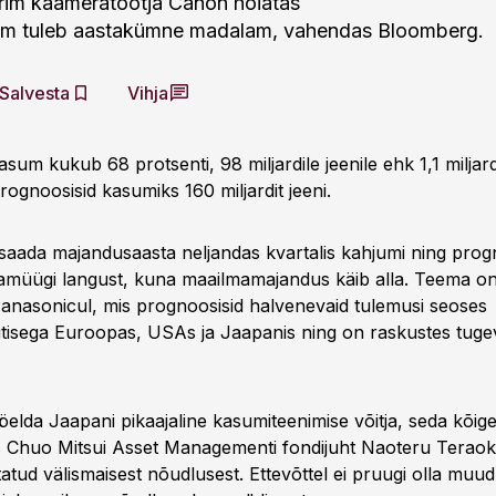
rim kaameratootja Canon hoiatas
sum tuleb aastakümne madalam, vahendas Bloomberg.
Salvesta
Vihja
um kukub 68 protsenti, 98 miljardile jeenile ehk 1,1 miljardil
ognoosisid kasumiks 160 miljardit jeeni.
 saada majandusaasta neljandas kvartalis kahjumi ning pro
amüügi langust, kuna maailmamajandus käib alla. Teema o
Panasonicul, mis prognoosisid halvenevaid tulemusi seoses
isega Euroopas, USAs ja Jaapanis ning on raskustes tuge
öelda Jaapani pikaajaline kasumiteenimise võitja, seda kõig
Chuo Mitsui Asset Managementi fondijuht Naoteru Teraoka
atud välismaisest nõudlusest. Ettevõttel ei pruugi olla muud