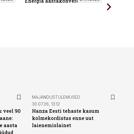
Energia aastakonverents 2026
Tark töö
MAJANDUSTULEMUSED
30.07.26, 13:12
 veel 90
Hanza Eesti tehaste kasum
aane:
kolmekordistus enne uut
e aasta
laienemislainet
üüdud