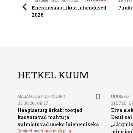
TALLINN - IDA-VIRUMAA
TARTU
Energiasäästlikud lahendused
Puidu
2026
HETKEL KUUM
MAJANDUSTULEMUSED
UUDISED
03.08.26, 08:27
31.07.26, 0
Haagiseturg ärkab: tootjad
Elva ele
kasvatavad mahtu ja
Eesti sai
valmistuvad uueks laienemiseks
„Järgmis
Bestnet avab uue müügi- ja
minu jao