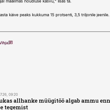
jal maailmas nõudluse kasvu," lisas ta.
asta käive peaks kukkuma 15 protsenti, 3,5 triljonile jeenile.
Vihja
7.26, 09:20
ukas allhanke müügitöö algab ammu en
e tegemist