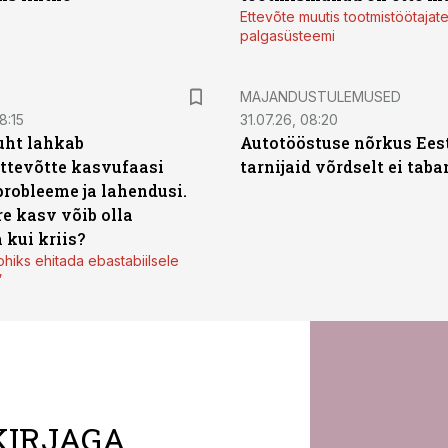
Ettevõte muutis tootmistöötajat
palgasüsteemi
MAJANDUSTULEMUSED
8:15
31.07.26, 08:20
uht lahkab
Autotööstuse nõrkus Ees
ttevõtte kasvufaasi
tarnijaid võrdselt ei tab
probleeme ja lahendusi.
re kasv võib olla
 kui kriis?
ohiks ehitada ebastabiilsele
”
KIRJAGA