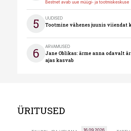
Bestnet avab uue müügi- ja tootmiskeskuse
UUDISED
5
Tootmine vähenes juunis viiendat k
ARVAMUSED
6
Jane Oblikas: ärme anna odavalt ära
ajas kasvab
ÜRITUSED
16.09.2026