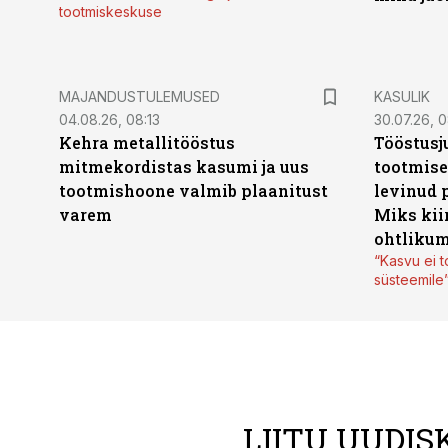
tootmiskeskuse
MAJANDUSTULEMUSED
KASULIK
04.08.26, 08:13
30.07.26, 0
Kehra metallitööstus
Tööstusj
mitmekordistas kasumi ja uus
tootmise
tootmishoone valmib plaanitust
levinud 
varem
Miks kii
ohtlikum
“Kasvu ei t
süsteemile
LIITU UUDIS