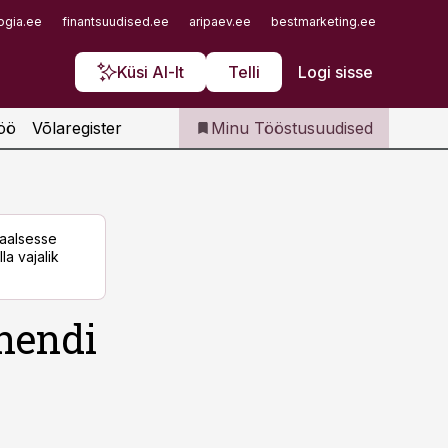
Iseteenindus
ogia.ee
finantsuudised.ee
aripaev.ee
bestmarketing.ee
finantsu
Telli Tööstusuudised
Küsi AI-lt
Telli
Logi sisse
öö
Võlaregister
Minu Tööstusuudised
taalsesse
la vajalik
nendi