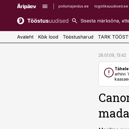
pollumajandus.ee
logistikauudised.ee
kaubandus.ee
imelineajalugu.ee
kinnisvarauudised.ee
imelineteadus.ee
Avaleht
Kõik lood
Tööstusharud
TARK TÖÖST
cebook
cebook
28.01.09, 13:42
Twitter)
Twitter)
Tähele
kedIn
kedIn
arhiivi
kaasaeg
ail
ail
Cano
k
k
mada