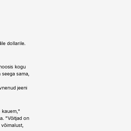
e dollarile.
gnoosis kogu
n seega sama,
vnenud jeeni
e kauem,"
. "Võitjad on
 võimalust,