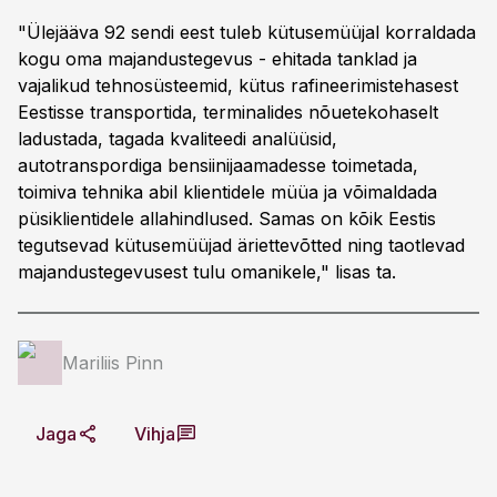
"Ülejääva 92 sendi eest tuleb kütusemüüjal korraldada
kogu oma majandustegevus - ehitada tanklad ja
vajalikud tehnosüsteemid, kütus rafineerimistehasest
Eestisse transportida, terminalides nõuetekohaselt
ladustada, tagada kvaliteedi analüüsid,
autotranspordiga bensiinijaamadesse toimetada,
toimiva tehnika abil klientidele müüa ja võimaldada
püsiklientidele allahindlused. Samas on kõik Eestis
tegutsevad kütusemüüjad äriettevõtted ning taotlevad
majandustegevusest tulu omanikele," lisas ta.
Mariliis Pinn
Jaga
Vihja