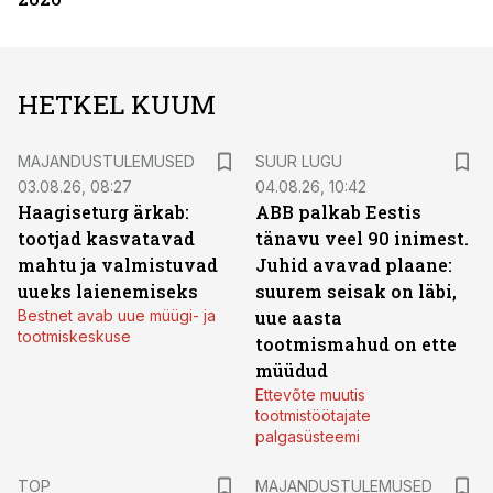
HETKEL KUUM
MAJANDUSTULEMUSED
SUUR LUGU
03.08.26, 08:27
04.08.26, 10:42
Haagiseturg ärkab:
ABB palkab Eestis
tootjad kasvatavad
tänavu veel 90 inimest.
mahtu ja valmistuvad
Juhid avavad plaane:
uueks laienemiseks
suurem seisak on läbi,
Bestnet avab uue müügi- ja
uue aasta
tootmiskeskuse
tootmismahud on ette
müüdud
Ettevõte muutis
tootmistöötajate
palgasüsteemi
TOP
MAJANDUSTULEMUSED