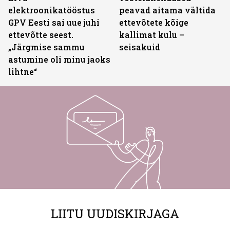
elektroonikatööstus
peavad aitama vältida
GPV Eesti sai uue juhi
ettevõtete kõige
ettevõtte seest.
kallimat kulu –
„Järgmise sammu
seisakuid
astumine oli minu jaoks
lihtne“
LIITU UUDISKIRJAGA