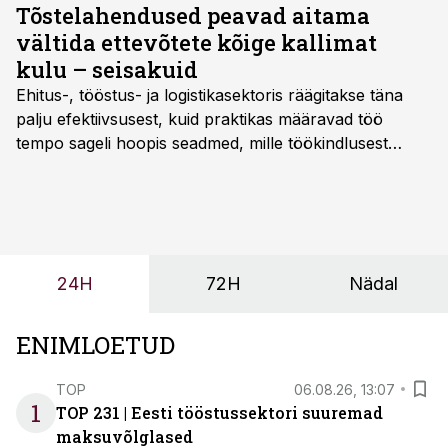
Tõstelahendused peavad aitama
vältida ettevõtete kõige kallimat
kulu – seisakuid
Ehitus-, tööstus- ja logistikasektoris räägitakse täna
palju efektiivsusest, kuid praktikas määravad töö
tempo sageli hoopis seadmed, mille töökindlusest
sõltub kogu objekti või tootmise sujuvus. Kui tõstuk
seisab, töö katkeb või masin ei vasta töötingimustele,
ei tähenda see ettevõtte jaoks ainult tehnilist
probleemi, vaid otsest rahalist kulu, venivaid tähtaegu
ja suuremaid riske tööohutusele.
24H
72H
Nädal
ENIMLOETUD
TOP
06.08.26, 13:07
1
TOP 231 | Eesti tööstussektori suuremad
maksuvõlglased