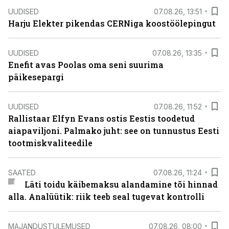
UUDISED
07.08.26, 13:51
Harju Elekter pikendas CERNiga koostöölepingut
UUDISED
07.08.26, 13:35
Enefit avas Poolas oma seni suurima
päikesepargi
UUDISED
07.08.26, 11:52
Rallistaar Elfyn Evans ostis Eestis toodetud
aiapaviljoni. Palmako juht: see on tunnustus Eesti
tootmiskvaliteedile
SAATED
07.08.26, 11:24
Läti toidu käibemaksu alandamine tõi hinnad
alla. Analüütik: riik teeb seal tugevat kontrolli
MAJANDUSTULEMUSED
07.08.26, 08:00