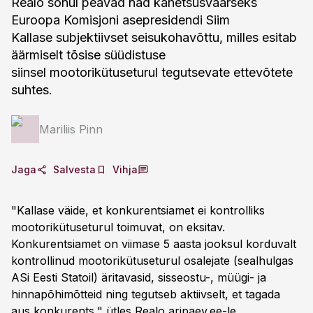
Realo sõnul peavad nad kahetsusväärseks
Euroopa Komisjoni asepresidendi Siim
Kallase subjektiivset seisukohavõttu, milles esitab
äärmiselt tõsise süüdistuse
siinsel mootorikütuseturul tegutsevate ettevõtete
suhtes.
Mariliis Pinn
Jaga
Salvesta
Vihja
"Kallase väide, et konkurentsiamet ei kontrolliks
mootorikütuseturul toimuvat, on eksitav.
Konkurentsiamet on viimase 5 aasta jooksul korduvalt
kontrollinud mootorikütuseturul osalejate (sealhulgas
ASi Eesti Statoil) äritavasid, sisseostu-, müügi- ja
hinnapõhimõtteid ning tegutseb aktiivselt, et tagada
aus konkurents," ütles Realo aripaev.ee-le.