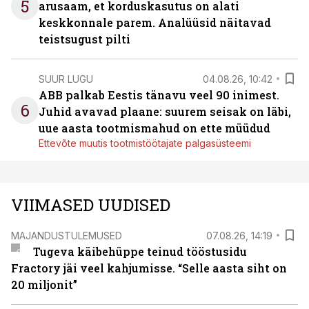
5
arusaam, et korduskasutus on alati
keskkonnale parem. Analüüsid näitavad
teistsugust pilti
SUUR LUGU
04.08.26, 10:42
ABB palkab Eestis tänavu veel 90 inimest.
6
Juhid avavad plaane: suurem seisak on läbi,
uue aasta tootmismahud on ette müüdud
Ettevõte muutis tootmistöötajate palgasüsteemi
VIIMASED UUDISED
MAJANDUSTULEMUSED
07.08.26, 14:19
Tugeva käibehüppe teinud tööstusidu
Fractory jäi veel kahjumisse. “Selle aasta siht on
20 miljonit”