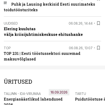
Puhk ja Lausing kerkisid Eesti suurimateks
toidutöösturiteks
UUDISED
06.08.26, 14:44
Elering kuulutas
välja kriisijuhtimiskeskuse ehitushanke
TOP
06.08.26, 13:07
TOP 231 | Eesti tööstussektori suuremad
maksuvõlglased
ÜRITUSED
16.09.2026
TALLINN - IDA-VIRUMAA
TARTU
Energiasäästlikud lahendused
Puidutööstuse 
2026