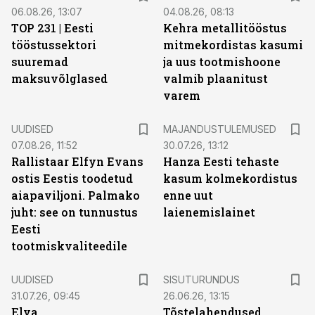
06.08.26, 13:07
04.08.26, 08:13
TOP 231 | Eesti
Kehra metallitööstus
tööstussektori
mitmekordistas kasumi
suuremad
ja uus tootmishoone
maksuvõlglased
valmib plaanitust
varem
UUDISED
MAJANDUSTULEMUSED
07.08.26, 11:52
30.07.26, 13:12
Rallistaar Elfyn Evans
Hanza Eesti tehaste
ostis Eestis toodetud
kasum kolmekordistus
aiapaviljoni. Palmako
enne uut
juht: see on tunnustus
laienemislainet
Eesti
tootmiskvaliteedile
ST
UUDISED
SISUTURUNDUS
31.07.26, 09:45
26.06.26, 13:15
Elva
Tõstelahendused