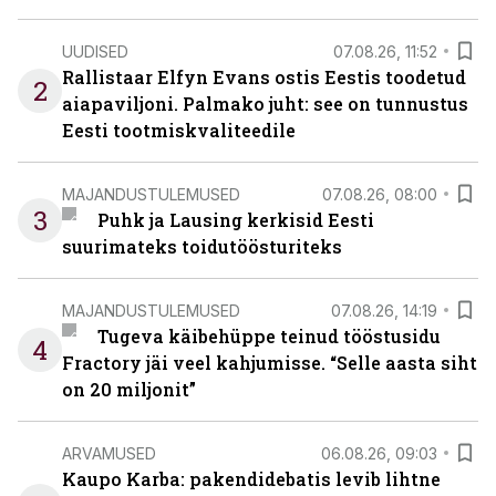
UUDISED
07.08.26, 11:52
Rallistaar Elfyn Evans ostis Eestis toodetud
2
aiapaviljoni. Palmako juht: see on tunnustus
Eesti tootmiskvaliteedile
MAJANDUSTULEMUSED
07.08.26, 08:00
3
Puhk ja Lausing kerkisid Eesti
suurimateks toidutöösturiteks
MAJANDUSTULEMUSED
07.08.26, 14:19
Tugeva käibehüppe teinud tööstusidu
4
Fractory jäi veel kahjumisse. “Selle aasta siht
on 20 miljonit”
ARVAMUSED
06.08.26, 09:03
Kaupo Karba: pakendidebatis levib lihtne