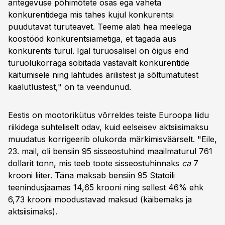
äritegevuse põhimõtete osas ega vaheta
konkurentidega mis tahes kujul konkurentsi
puudutavat turuteavet. Teeme alati hea meelega
koostööd konkurentsiametiga, et tagada aus
konkurents turul. Igal turuosalisel on õigus end
turuolukorraga sobitada vastavalt konkurentide
käitumisele ning lähtudes ärilistest ja sõltumatutest
kaalutlustest," on ta veendunud.
Eestis on mootorikütus võrreldes teiste Euroopa liidu
riikidega suhteliselt odav, kuid eelseisev aktsiisimaksu
muudatus korrigeerib olukorda märkimisväärselt. "Eile,
23. mail, oli bensiin 95 sisseostuhind maailmaturul 761
dollarit tonn, mis teeb toote sisseostuhinnaks
ca
7
krooni liiter. Täna maksab bensiin 95 Statoili
teenindusjaamas 14,65 krooni ning sellest 46% ehk
6,73 krooni moodustavad maksud (käibemaks ja
aktsiisimaks).