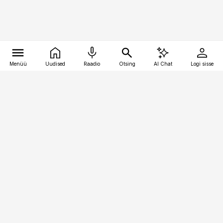
Menüü
Uudised
Raadio
Otsing
AI Chat
Logi sisse
Vana-Lõuna 39/1, 19094 Tallinn
(+372) 667 0111
toostusuudised@toostusuudised.ee
Telli
Reklaam
Firmast
Sisu kasutamisõigused
Ajakirjaniku
eetikakoodeks