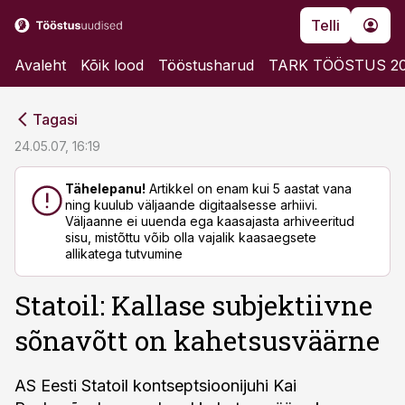
Telli
Avaleht
Kõik lood
Tööstusharud
TARK TÖÖSTUS 2
cebook
cebook
Tagasi
Twitter)
Twitter)
24.05.07, 16:19
kedIn
kedIn
Tähelepanu!
Artikkel on enam kui 5 aastat vana
ning kuulub väljaande digitaalsesse arhiivi.
ail
ail
Väljaanne ei uuenda ega kaasajasta arhiveeritud
sisu, mistõttu võib olla vajalik kaasaegsete
k
k
allikatega tutvumine
Statoil: Kallase subjektiivne
sõnavõtt on kahetsusväärne
AS Eesti Statoil kontseptsioonijuhi Kai