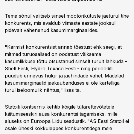
Tema sõnul valitseb siinsel mootorikütuste jaeturul tihe
konkurents, mis avaldub viimaste aastate jooksul
pidevalt vähenenud kasumimarginaalides.
"Karmist konkurentsist annab tõestust ehk seegi, et
mitmed turuosalised on oodatust väiksema
kasumlikkuse tõttu otsustanud siinselt turult lahkuda -
Shell Eesti, Hydro Texaco Eesti - ning periooditi
puudub erinevus hulgi- ja jaehindade vahel. Madalad
kasumimarginaalid jaekaubanduses ei ole kartelliga
turul iseloomulik nähtus," lisas ta.
Statoili kontsernis kehtib kõigile tütarettevõtetele
käitumiseeskiri ausa konkurentsi tagamiseks, mille
aluseks on Euroopa Liidu seadustik. "AS Eesti Statoil ei
osale üheski kokkuleppes konkurentidega meie