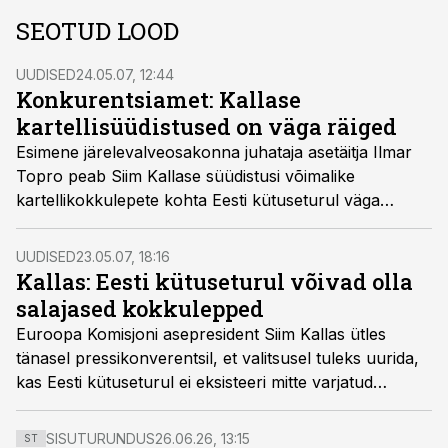
SEOTUD LOOD
UUDISED
24.05.07, 12:44
Konkurentsiamet: Kallase
kartellisüüdistused on väga räiged
Esimene järelevalveosakonna juhataja asetäitja Ilmar
Topro peab Siim Kallase süüdistusi võimalike
kartellikokkulepete kohta Eesti kütuseturul väga
räigeteks.
UUDISED
23.05.07, 18:16
Kallas: Eesti kütuseturul võivad olla
salajased kokkulepped
Euroopa Komisjoni asepresident Siim Kallas ütles
tänasel pressikonverentsil, et valitsusel tuleks uurida,
kas Eesti kütuseturul ei eksisteeri mitte varjatud
kartellikokkulepped.
SISUTURUNDUS
26.06.26, 13:15
ST