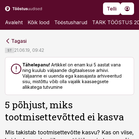
Telli
Avaleht
Kõik lood
Tööstusharud
TARK TÖÖSTUS 2
cebook
cebook
Tagasi
Twitter)
Twitter)
21.06.19, 09:42
ST
kedIn
kedIn
Tähelepanu!
Artikkel on enam kui 5 aastat vana
ning kuulub väljaande digitaalsesse arhiivi.
ail
ail
Väljaanne ei uuenda ega kaasajasta arhiveeritud
sisu, mistõttu võib olla vajalik kaasaegsete
k
k
allikatega tutvumine
5 põhjust, miks
tootmisettevõtted ei kasva
Mis takistab tootmisettevõtte kasvu? Kas on viise,