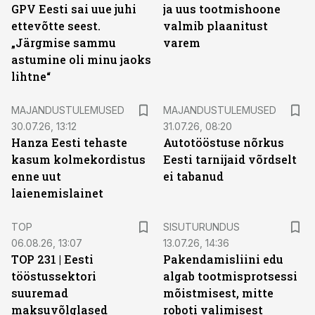
GPV Eesti sai uue juhi
ja uus tootmishoone
ettevõtte seest.
valmib plaanitust
„Järgmise sammu
varem
astumine oli minu jaoks
lihtne“
MAJANDUSTULEMUSED
MAJANDUSTULEMUSED
30.07.26, 13:12
31.07.26, 08:20
Hanza Eesti tehaste
Autotööstuse nõrkus
kasum kolmekordistus
Eesti tarnijaid võrdselt
enne uut
ei tabanud
laienemislainet
ST
TOP
SISUTURUNDUS
06.08.26, 13:07
13.07.26, 14:36
TOP 231 | Eesti
Pakendamisliini edu
tööstussektori
algab tootmisprotsessi
suuremad
mõistmisest, mitte
maksuvõlglased
roboti valimisest