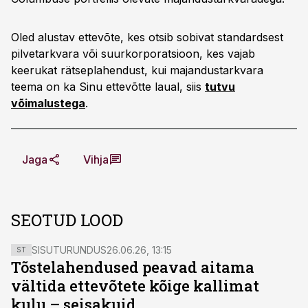
Oled alustav ettevõte, kes otsib sobivat standardsest
pilvetarkvara või suurkorporatsioon, kes vajab
keerukat rätseplahendust, kui majandustarkvara
teema on ka Sinu ettevõtte laual, siis
tutvu
võimalustega
.
Jaga
Vihja
SEOTUD LOOD
SISUTURUNDUS
26.06.26, 13:15
ST
Tõstelahendused peavad aitama
vältida ettevõtete kõige kallimat
kulu – seisakuid