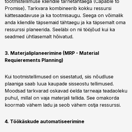
tootmistellimuse kliendile tarnetähtaega (Capable to
Promise). Tarkvara kombineerib kokku ressursi
kättesaadavuse ja ka tootmisaugu. Seega on võimalik
anda kliendile täpsemaid tähtaegu ja ka täpsemalt oma
ressurssi planeerida. Seeläbi on nii tööjõud kui ka
seadmed ühtlasemalt hõivatud.
3. Materjaliplaneerimine (MRP - Material
Requierements Planning)
Kui tootmistellimused on sisestatud, siis nõudluse
plaaniga saab luua kaupade sisseostu tellimused.
Moodsad tarkvarad oskavad öelda tarneaja teadaoleku
puhul, millal on vaja materjali tellida. See omakorda
koormab vähem ladu ja seob vähem ostja ressurssi.
4. Töökäskude automatiseerimine