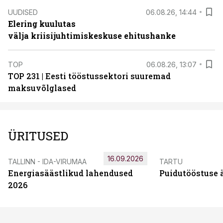
UUDISED
06.08.26, 14:44
Elering kuulutas
välja kriisijuhtimiskeskuse ehitushanke
TOP
06.08.26, 13:07
TOP 231 | Eesti tööstussektori suuremad
maksuvõlglased
ÜRITUSED
16.09.2026
TALLINN - IDA-VIRUMAA
TARTU
Energiasäästlikud lahendused
Puidutööstuse 
2026