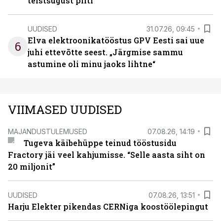
teistsugust pilti
UUDISED
31.07.26, 09:45
Elva elektroonikatööstus GPV Eesti sai uue
6
juhi ettevõtte seest. „Järgmise sammu
astumine oli minu jaoks lihtne“
VIIMASED UUDISED
MAJANDUSTULEMUSED
07.08.26, 14:19
Tugeva käibehüppe teinud tööstusidu
Fractory jäi veel kahjumisse. “Selle aasta siht on
20 miljonit”
UUDISED
07.08.26, 13:51
Harju Elekter pikendas CERNiga koostöölepingut