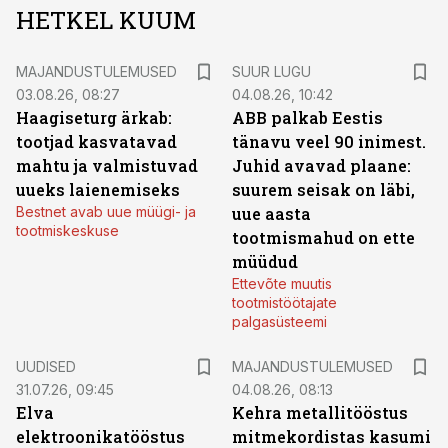
HETKEL KUUM
MAJANDUSTULEMUSED
SUUR LUGU
03.08.26, 08:27
04.08.26, 10:42
Haagiseturg ärkab:
ABB palkab Eestis
tootjad kasvatavad
tänavu veel 90 inimest.
mahtu ja valmistuvad
Juhid avavad plaane:
uueks laienemiseks
suurem seisak on läbi,
Bestnet avab uue müügi- ja
uue aasta
tootmiskeskuse
tootmismahud on ette
müüdud
Ettevõte muutis
tootmistöötajate
palgasüsteemi
UUDISED
MAJANDUSTULEMUSED
31.07.26, 09:45
04.08.26, 08:13
Elva
Kehra metallitööstus
elektroonikatööstus
mitmekordistas kasumi