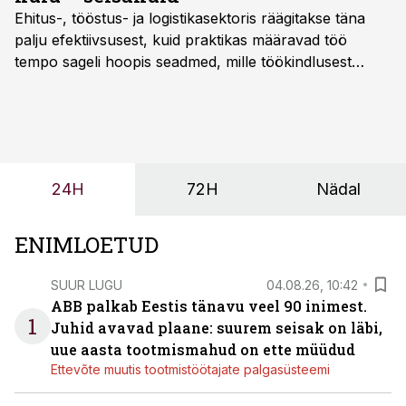
Ehitus-, tööstus- ja logistikasektoris räägitakse täna
palju efektiivsusest, kuid praktikas määravad töö
tempo sageli hoopis seadmed, mille töökindlusest
sõltub kogu objekti või tootmise sujuvus. Kui tõstuk
seisab, töö katkeb või masin ei vasta töötingimustele,
ei tähenda see ettevõtte jaoks ainult tehnilist
probleemi, vaid otsest rahalist kulu, venivaid tähtaegu
ja suuremaid riske tööohutusele.
24H
72H
Nädal
ENIMLOETUD
SUUR LUGU
04.08.26, 10:42
ABB palkab Eestis tänavu veel 90 inimest.
1
Juhid avavad plaane: suurem seisak on läbi,
uue aasta tootmismahud on ette müüdud
Ettevõte muutis tootmistöötajate palgasüsteemi