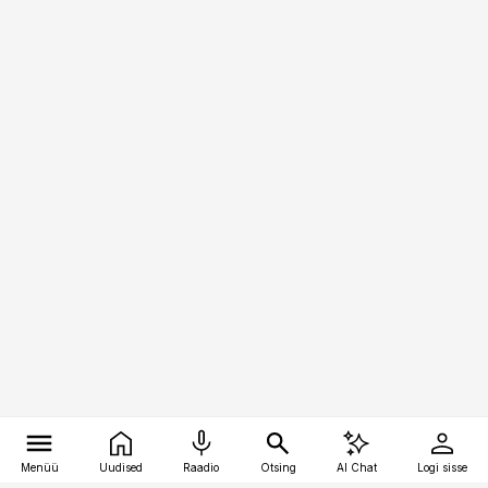
Menüü
Uudised
Raadio
Otsing
AI Chat
Logi sisse