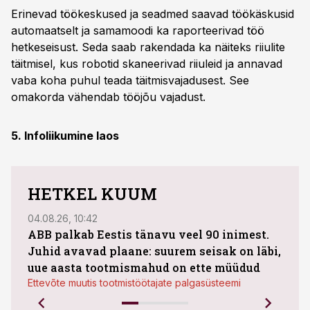
Erinevad töökeskused ja seadmed saavad töökäskusid
automaatselt ja samamoodi ka raporteerivad töö
hetkeseisust. Seda saab rakendada ka näiteks riiulite
täitmisel, kus robotid skaneerivad riiuleid ja annavad
vaba koha puhul teada täitmisvajadusest. See
omakorda vähendab tööjõu vajadust.
5. Infoliikumine laos
HETKEL KUUM
04.08.26, 10:42
04.08
ABB palkab Eestis tänavu veel 90 inimest.
Juhid avavad plaane: suurem seisak on läbi,
kasu
uue aasta tootmismahud on ette müüdud
plaa
Ettevõte muutis tootmistöötajate palgasüsteemi