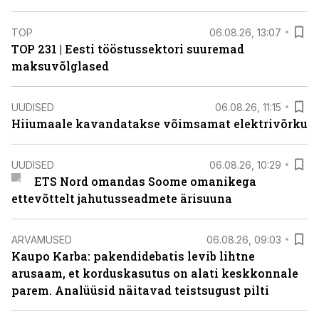
TOP
06.08.26, 13:07
TOP 231 | Eesti tööstussektori suuremad
maksuvõlglased
UUDISED
06.08.26, 11:15
Hiiumaale kavandatakse võimsamat elektrivõrku
UUDISED
06.08.26, 10:29
ETS Nord omandas Soome omanikega
ettevõttelt jahutusseadmete ärisuuna
ARVAMUSED
06.08.26, 09:03
Kaupo Karba: pakendidebatis levib lihtne
arusaam, et korduskasutus on alati keskkonnale
parem. Analüüsid näitavad teistsugust pilti