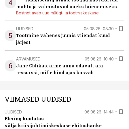
4
mahtu ja valmistuvad uueks laienemiseks
Bestnet avab uue müügi- ja tootmiskeskuse
UUDISED
05.08.26, 08:30
5
Tootmine vähenes juunis viiendat kuud
järjest
ARVAMUSED
05.08.26, 10:40
6
Jane Oblikas: ärme anna odavalt ära
ressurssi, mille hind ajas kasvab
VIIMASED UUDISED
UUDISED
06.08.26, 14:44
Elering kuulutas
välja kriisijuhtimiskeskuse ehitushanke