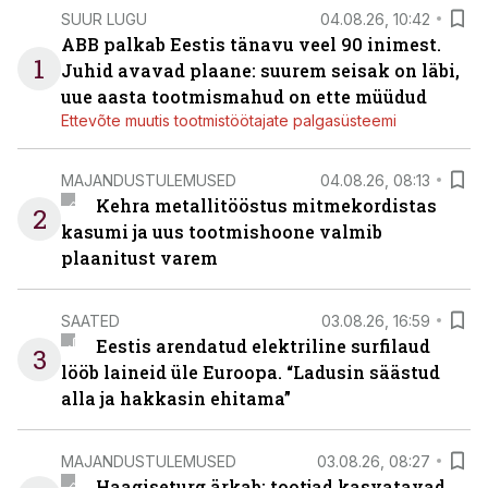
SUUR LUGU
04.08.26, 10:42
ABB palkab Eestis tänavu veel 90 inimest.
1
Juhid avavad plaane: suurem seisak on läbi,
uue aasta tootmismahud on ette müüdud
Ettevõte muutis tootmistöötajate palgasüsteemi
MAJANDUSTULEMUSED
04.08.26, 08:13
Kehra metallitööstus mitmekordistas
2
kasumi ja uus tootmishoone valmib
plaanitust varem
SAATED
03.08.26, 16:59
Eestis arendatud elektriline surfilaud
3
lööb laineid üle Euroopa. “Ladusin säästud
alla ja hakkasin ehitama”
MAJANDUSTULEMUSED
03.08.26, 08:27
Haagiseturg ärkab: tootjad kasvatavad