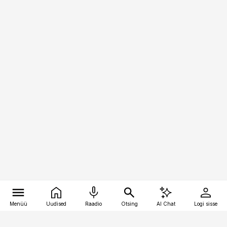
Menüü
Uudised
Raadio
Otsing
AI Chat
Logi sisse