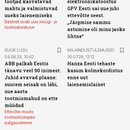
tootjad kasvatavad
elektroonikatööstus
mahtu ja valmistuvad
GPV Eesti sai uue juhi
uueks laienemiseks
ettevõtte seest.
Bestnet avab uue müügi- ja
„Järgmise sammu
tootmiskeskuse
astumine oli minu jaoks
lihtne“
SUUR LUGU
MAJANDUSTULEMUSED
04.08.26, 10:42
30.07.26, 13:12
ABB palkab Eestis
Hanza Eesti tehaste
tänavu veel 90 inimest.
kasum kolmekordistus
Juhid avavad plaane:
enne uut
suurem seisak on läbi,
laienemislainet
uue aasta
tootmismahud on ette
müüdud
Ettevõte muutis
tootmistöötajate
palgasüsteemi