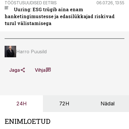
TÖÖSTUSUUDISED EETRIS
06.07.26, 13:55
Uuring: ESG trügib aina enam
hanketingimustesse ja edasilükkajad riskivad
turul välistamisega
Harro Puusild
Jaga
Vihja
24H
72H
Nädal
ENIMLOETUD