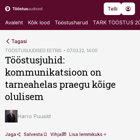
Telli
Avaleht
Kõik lood
Tööstusharud
TARK TÖÖSTUS 2
cebook
cebook
Tagasi
Twitter)
Twitter)
TÖÖSTUSUUDISED EETRIS
07.03.22, 14:00
Tööstusjuhid:
kedIn
kedIn
kommunikatsioon on
ail
ail
tarneahelas praegu kõige
k
k
olulisem
Harro Puusild
Jaga
Salvesta
Vihja
Lisa lemmikuks