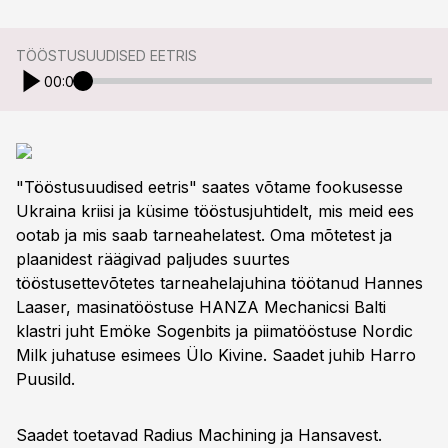
TÖÖSTUSUUDISED EETRIS
00:00
"Tööstusuudised eetris" saates võtame fookusesse
Ukraina kriisi ja küsime tööstusjuhtidelt, mis meid ees
ootab ja mis saab tarneahelatest. Oma mõtetest ja
plaanidest räägivad paljudes suurtes
tööstusettevõtetes tarneahelajuhina töötanud Hannes
Laaser, masinatööstuse HANZA Mechanicsi Balti
klastri juht Emöke Sogenbits ja piimatööstuse Nordic
Milk juhatuse esimees Ülo Kivine. Saadet juhib Harro
Puusild.
Saadet toetavad Radius Machining ja Hansavest.