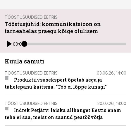
TÖÖSTUSUUDISED EETRIS
Tööstusjuhid: kommunikatsioon on
tarneahelas praegu kõige olulisem
00:00
Kuula samuti
TÖÖSTUSUUDISED EETRIS
03.08.26, 14:00
Produktiivsusekspert õpetab aega ja
tähelepanu kaitsma. “Töö ei lõppe kunagi”
TÖÖSTUSUUDISED EETRIS
20.07.26, 14:00
Indrek Petjärv: laiska allhanget Eestis enam
teha ei saa, meist on saanud peatöövõtja