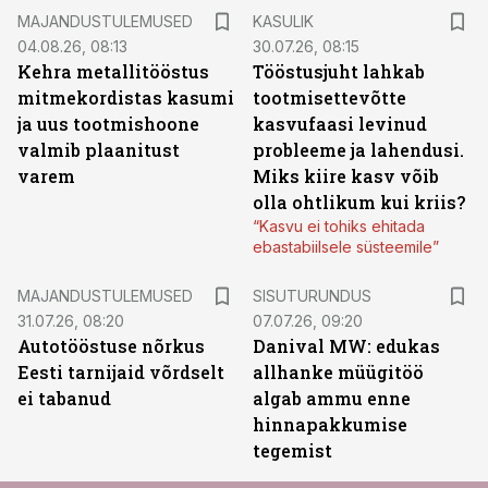
MAJANDUSTULEMUSED
KASULIK
04.08.26, 08:13
30.07.26, 08:15
Kehra metallitööstus
Tööstusjuht lahkab
mitmekordistas kasumi
tootmisettevõtte
ja uus tootmishoone
kasvufaasi levinud
valmib plaanitust
probleeme ja lahendusi.
varem
Miks kiire kasv võib
olla ohtlikum kui kriis?
“Kasvu ei tohiks ehitada
ebastabiilsele süsteemile”
ST
MAJANDUSTULEMUSED
SISUTURUNDUS
31.07.26, 08:20
07.07.26, 09:20
Autotööstuse nõrkus
Danival MW: edukas
Eesti tarnijaid võrdselt
allhanke müügitöö
ei tabanud
algab ammu enne
hinnapakkumise
tegemist