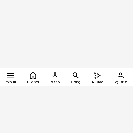
Menüü
Uudised
Raadio
Otsing
AI Chat
Logi sisse
Vana-Lõuna 39/1, 19094 Tallinn
(+372) 667 0111
toostusuudised@toostusuudised.ee