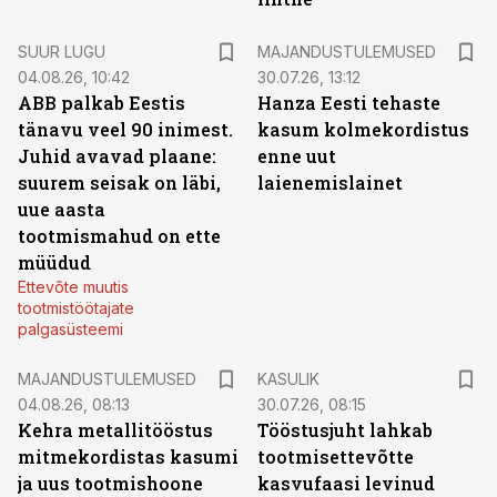
SUUR LUGU
MAJANDUSTULEMUSED
04.08.26, 10:42
30.07.26, 13:12
ABB palkab Eestis
Hanza Eesti tehaste
tänavu veel 90 inimest.
kasum kolmekordistus
Juhid avavad plaane:
enne uut
suurem seisak on läbi,
laienemislainet
uue aasta
tootmismahud on ette
müüdud
Ettevõte muutis
tootmistöötajate
palgasüsteemi
MAJANDUSTULEMUSED
KASULIK
04.08.26, 08:13
30.07.26, 08:15
Kehra metallitööstus
Tööstusjuht lahkab
mitmekordistas kasumi
tootmisettevõtte
ja uus tootmishoone
kasvufaasi levinud