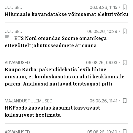
UUDISED
06.08.26, 11:15
Hiiumaale kavandatakse võimsamat elektrivõrku
UUDISED
06.08.26, 10:29
ETS Nord omandas Soome omanikega
ettevõttelt jahutusseadmete ärisuuna
ARVAMUSED
06.08.26, 09:03
Kaupo Karba: pakendidebatis levib lihtne
arusaam, et korduskasutus on alati keskkonnale
parem. Analüüsid näitavad teistsugust pilti
MAJANDUSTULEMUSED
05.08.26, 11:41
HKFoods kasvatas kasumit kasvavast
kulusurvest hoolimata
ARVAMUSED
05.08.26, 10:40