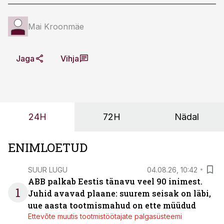
Mai Kroonmäe
Jaga
Vihja
24H
72H
Nädal
ENIMLOETUD
SUUR LUGU
04.08.26, 10:42
ABB palkab Eestis tänavu veel 90 inimest.
1
Juhid avavad plaane: suurem seisak on läbi,
uue aasta tootmismahud on ette müüdud
Ettevõte muutis tootmistöötajate palgasüsteemi