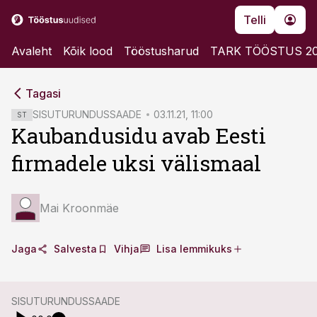
Telli
Avaleht
Kõik lood
Tööstusharud
TARK TÖÖSTUS 2
cebook
cebook
Tagasi
Twitter)
Twitter)
SISUTURUNDUSSAADE
03.11.21, 11:00
ST
Kaubandusidu avab Eesti
kedIn
kedIn
firmadele uksi välismaal
ail
ail
k
k
Mai Kroonmäe
Jaga
Salvesta
Vihja
Lisa lemmikuks
SISUTURUNDUSSAADE