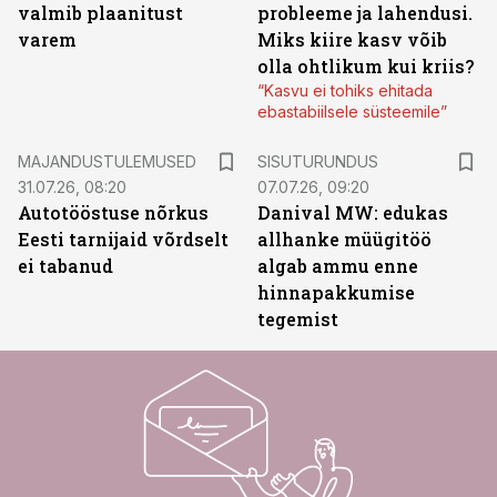
valmib plaanitust
probleeme ja lahendusi.
varem
Miks kiire kasv võib
olla ohtlikum kui kriis?
“Kasvu ei tohiks ehitada
ebastabiilsele süsteemile”
ST
MAJANDUSTULEMUSED
SISUTURUNDUS
31.07.26, 08:20
07.07.26, 09:20
Autotööstuse nõrkus
Danival MW: edukas
Eesti tarnijaid võrdselt
allhanke müügitöö
ei tabanud
algab ammu enne
hinnapakkumise
tegemist