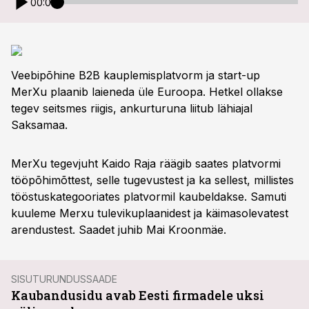
00:00
Veebipõhine B2B kauplemisplatvorm ja start-up
MerXu plaanib laieneda üle Euroopa. Hetkel ollakse
tegev seitsmes riigis, ankurturuna liitub lähiajal
Saksamaa.
MerXu tegevjuht Kaido Raja räägib saates platvormi
tööpõhimõttest, selle tugevustest ja ka sellest, millistes
tööstuskategooriates platvormil kaubeldakse. Samuti
kuuleme Merxu tulevikuplaanidest ja käimasolevatest
arendustest. Saadet juhib Mai Kroonmäe.
SISUTURUNDUSSAADE
Kaubandusidu avab Eesti firmadele uksi