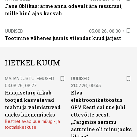
Jane Oblikas: ärme anna odavalt ära ressurssi,
mille hind ajas kasvab
UUDISED
05.08.26, 08:30
Tootmine vähenes juunis viiendat kuud järjest
HETKEL KUUM
MAJANDUSTULEMUSED
UUDISED
03.08.26, 08:27
31.07.26, 09:45
Haagiseturg ärkab:
Elva
tootjad kasvatavad
elektroonikatööstus
mahtu ja valmistuvad
GPV Eesti sai uue juhi
uueks laienemiseks
ettevõtte seest.
Bestnet avab uue müügi- ja
„Järgmise sammu
tootmiskeskuse
astumine oli minu jaoks
lihtne“