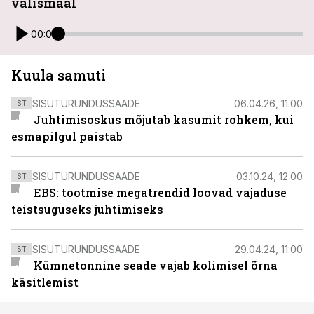
välismaal
00:00
Kuula samuti
SISUTURUNDUSSAADE
06.04.26, 11:00
ST
Juhtimisoskus mõjutab kasumit rohkem, kui
esmapilgul paistab
SISUTURUNDUSSAADE
03.10.24, 12:00
ST
EBS: tootmise megatrendid loovad vajaduse
teistsuguseks juhtimiseks
SISUTURUNDUSSAADE
29.04.24, 11:00
ST
Kümnetonnine seade vajab kolimisel õrna
käsitlemist