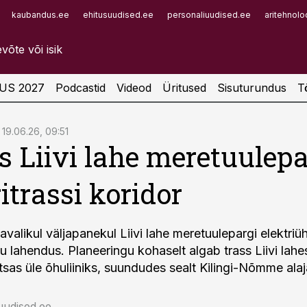
kaubandus.ee
ehitusuudised.ee
personaliuudised.ee
aritehnolo
Infopank
Radar
US 2027
Podcastid
Videod
Üritused
Sisuturundus
T
19.06.26, 09:51
s Liivi lahe meretuulepa
ritrassi koridor
valikul väljapanekul Liivi lahe meretuulepargi elektriüh
u lahendus. Planeeringu kohaselt algab trass Liivi lahe
sas üle õhuliiniks, suundudes sealt Kilingi-Nõmme ala
uudised.ee