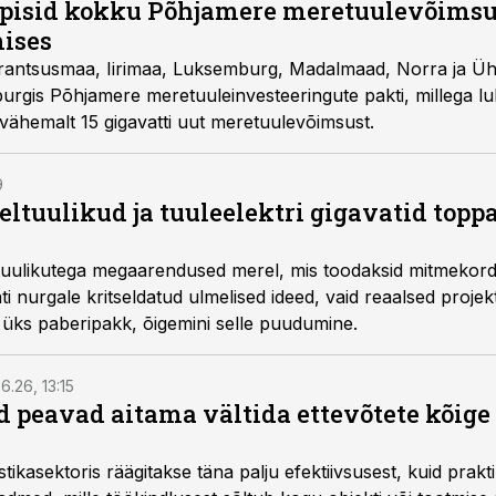
eppisid kokku Põhjamere meretuulevõims
ises
Prantsusmaa, Iirimaa, Luksemburg, Madalmaad, Norra ja Üh
burgis Põhjamere meretuuleinvesteeringute pakti, millega l
 vähemalt 15 gigavatti uut meretuulevõimsust.
9
geltuulikud ja tuuleelektri gigavatid top
tuulikutega megaarendused merel, mis toodaksid mitmekords
äti nurgale kritseldatud ulmelised ideed, vaid reaalsed projekt
 üks paberipakk, õigemini selle puudumine.
6.26, 13:15
 peavad aitama vältida ettevõtete kõige
istikasektoris räägitakse täna palju efektiivsusest, kuid pra