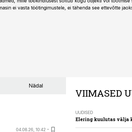
dmed, mille töökindlusest sõltub kogu objekti või tootmise 
asin ei vasta töötingimustele, ei tähenda see ettevõtte jaoks 
rahalist kulu, venivaid tähtaegu ja suuremaid riske tööohutu
Nädal
VIIMASED U
UUDISED
Elering kuulutas välja
04.08.26, 10:42