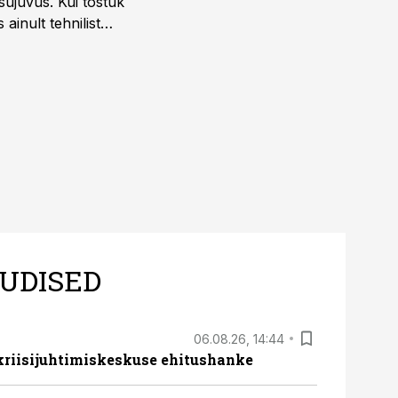
sujuvus. Kui tõstuk
ainult tehnilist
sele.
UDISED
06.08.26, 14:44
 kriisijuhtimiskeskuse ehitushanke