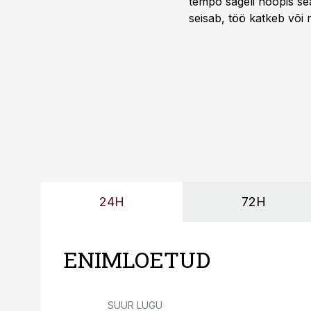
tempo sageli hoopis sea
seisab, töö katkeb või m
probleemi, vaid otsest 
24H
72H
ENIMLOETUD
SUUR LUGU