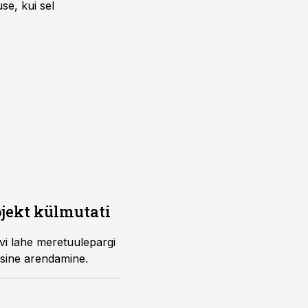
se, kui sel
ojekt külmutati
ivi lahe meretuulepargi
dasine arendamine.