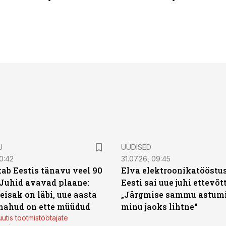
U
UUDISED
0:42
31.07.26, 09:45
ab Eestis tänavu veel 90
Elva elektroonikatööstu
 Juhid avavad plaane:
Eesti sai uue juhi ettevõt
eisak on läbi, uue aasta
„Järgmise sammu astumi
mahud on ette müüdud
minu jaoks lihtne“
utis tootmistöötajate