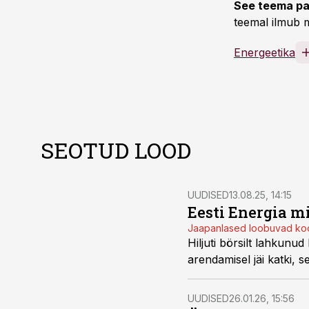
See teema pa
teemal ilmub m
Energeetika
SEOTUD LOOD
UUDISED
13.08.25, 14:15
Eesti Energia m
Jaapanlased loobuvad ko
Hiljuti börsilt lahkunu
arendamisel jäi katki, 
UUDISED
26.01.26, 15:56