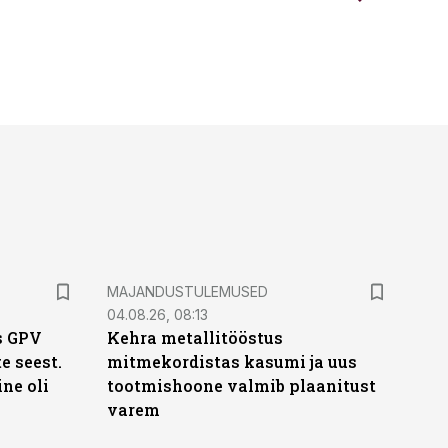
MAJANDUSTULEMUSED
04.08.26, 08:13
s GPV
Kehra metallitööstus
te seest.
mitmekordistas kasumi ja uus
ne oli
tootmishoone valmib plaanitust
varem