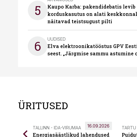
5
Kaupo Karba: pakendidebatis levib 
korduskasutus on alati keskkonna
näitavad teistsugust pilti
UUDISED
6
Elva elektroonikatööstus GPV Eesti 
seest. „Järgmise sammu astumine ol
ÜRITUSED
16.09.2026
TALLINN - IDA-VIRUMAA
TARTU
Energiasäästlikud lahendused
Puidu