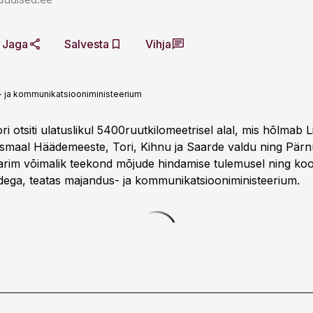
Jaga
Salvesta
Vihja
 ja kommunikatsiooniministeerium
ri otsiti ulatuslikul 5400ruutkilomeetrisel alal, mis hõlmab Li
ismaal Häädemeeste, Tori, Kihnu ja Saarde valdu ning Pärnu
i parim võimalik teekond mõjude hindamise tulemusel ning ko
ega, teatas majandus- ja kommunikatsiooniministeerium.