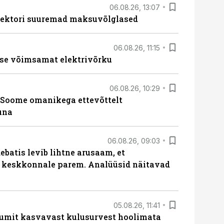
06.08.26, 13:07
ssektori suuremad maksuvõlglased
06.08.26, 11:15
se võimsamat elektrivõrku
06.08.26, 10:29
Soome omanikega ettevõttelt
una
06.08.26, 09:03
batis levib lihtne arusaam, et
i keskkonnale parem. Analüüsid näitavad
05.08.26, 11:41
umit kasvavast kulusurvest hoolimata