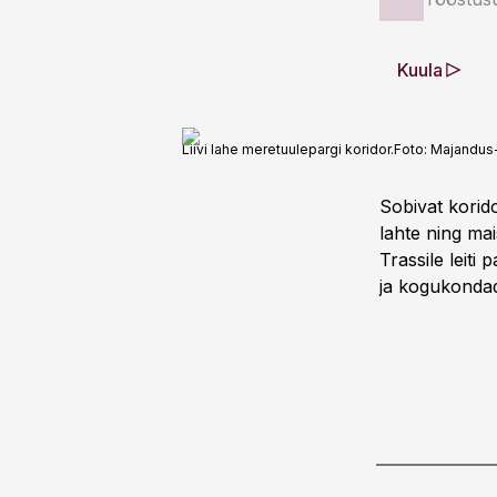
Kuula
Liivi lahe meretuulepargi koridor.
Foto:
Majandus-
Sobivat korido
lahte ning ma
Trassile leit
ja kogukondad