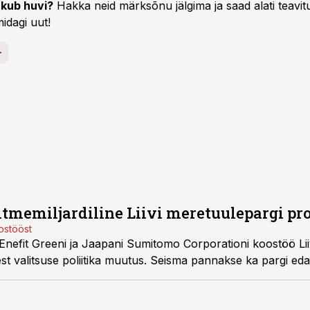
kub huvi?
Hakka neid märksõnu jälgima ja saad alati teavitu
idagi uut!
itmemiljardiline Liivi meretuulepargi pr
ostööst
d Enefit Greeni ja Jaapani Sumitomo Corporationi koostöö Li
sest valitsuse poliitika muutus. Seisma pannakse ka pargi e