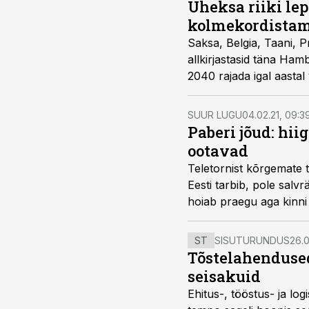
Üheksa riiki l
kolmekordistam
Saksa, Belgia, Taani, 
allkirjastasid täna Ham
2040 rajada igal aastal
SUUR LUGU
04.02.21, 09:3
Paberi jõud: hii
ootavad
Teletornist kõrgemate 
Eesti tarbib, pole salvr
hoiab praegu aga kinni
ST
SISUTURUNDUS
26.0
Tõstelahendused
seisakuid
Ehitus-, tööstus- ja log