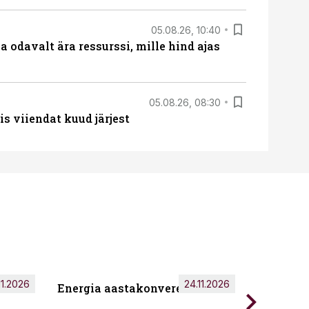
05.08.26, 10:40
 odavalt ära ressurssi, mille hind ajas
05.08.26, 08:30
s viiendat kuud järjest
11.2026
24.11.2026
Energia aastakonverents 2026
Tark töö