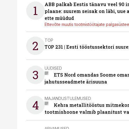
ABB palkab Eestis tänavu veel 90 
1
plaane: suurem seisak on läbi, uue
ette müüdud
Ettevõte muutis tootmistöötajate palgasüste
TOP
2
TOP 231 | Eesti tööstussektori su
UUDISED
3
ETS Nord omandas Soome omani
jahutusseadmete ärisuuna
MAJANDUSTULEMUSED
4
Kehra metallitööstus mitmekor
tootmishoone valmib plaanitust v
ARVAMUSED