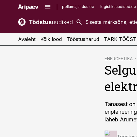
pollumajandus.ee
logistikauudised.ee
kaubandus.ee
imelineajalugu.ee
kinnisvarauudised.ee
imelineteadus.ee
Avaleht
Kõik lood
Tööstusharud
TARK TÖÖST
cebook
ENERGEETIKA
Selgu
Twitter)
kedIn
elekt
ail
k
Tänasest on a
eriplaneering
läheb Arumet
Tööstus