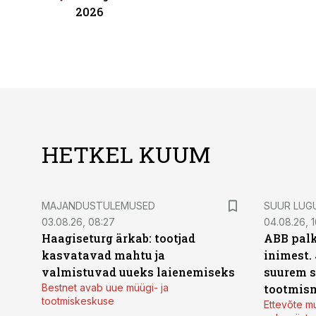
2026
HETKEL KUUM
MAJANDUSTULEMUSED
SUUR LUG
03.08.26, 08:27
04.08.26, 1
Haagiseturg ärkab: tootjad
ABB palk
kasvatavad mahtu ja
inimest.
valmistuvad uueks laienemiseks
suurem s
Bestnet avab uue müügi- ja
tootmis
tootmiskeskuse
Ettevõte mu