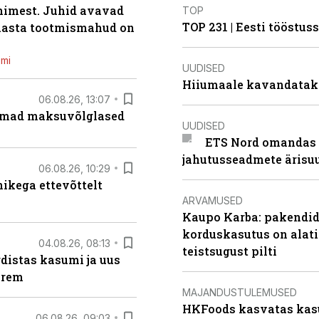
inimest. Juhid avavad
TOP
TOP 231 | Eesti tööstu
 aasta tootmismahud on
emi
UUDISED
Hiiumaale kavandatak
06.08.26, 13:07
uremad maksuvõlglased
UUDISED
ETS Nord omandas 
jahutusseadmete ärisu
06.08.26, 10:29
kega ettevõttelt
ARVAMUSED
Kaupo Karba: pakendide
korduskasutus on alat
04.08.26, 08:13
teistsugust pilti
distas kasumi ja uus
arem
MAJANDUSTULEMUSED
HKFoods kasvatas kas
06.08.26, 09:03