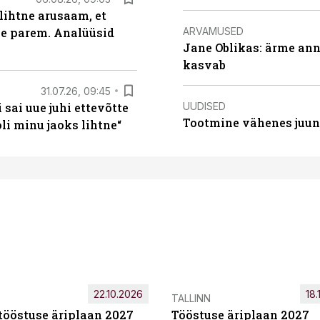
lihtne arusaam, et
ARVAMUSED
le parem. Analüüsid
Jane Oblikas: ärme anna
kasvab
31.07.26, 09:45
UUDISED
sai uue juhi ettevõtte
Tootmine vähenes juuni
i minu jaoks lihtne“
22.10.2026
18.
TALLINN
tööstuse äriplaan 2027
Tööstuse äriplaan 2027