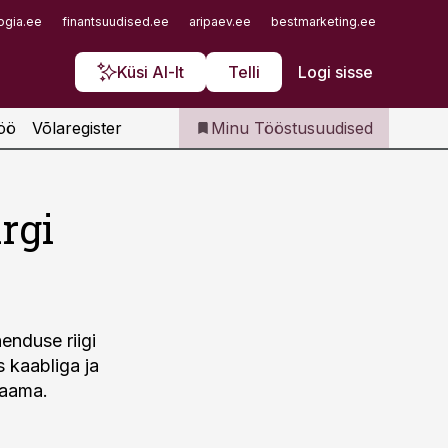
Iseteenindus
ogia.ee
finantsuudised.ee
aripaev.ee
bestmarketing.ee
finantsu
Telli Tööstusuudised
Küsi AI-lt
Telli
Logi sisse
öö
Võlaregister
Minu Tööstusuudised
rgi
enduse riigi
s kaabliga ja
jaama.