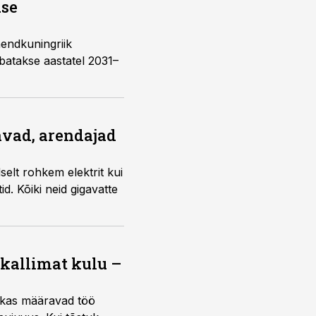
use
endkuningriik
ubatakse aastatel 2031–
pavad, arendajad
elt rohkem elektrit kui
id. Kõiki neid gigavatte
 kallimat kulu –
ktikas määravad töö