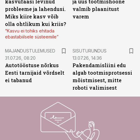
kasvufaasi levinud
ja uus tootmishoone
probleeme ja lahendusi.
valmib plaanitust
Miks kiire kasv võib
varem
olla ohtlikum kui kriis?
“Kasvu ei tohiks ehitada
ebastabiilsele süsteemile”
ST
MAJANDUSTULEMUSED
SISUTURUNDUS
31.07.26, 08:20
13.07.26, 14:36
Autotööstuse nõrkus
Pakendamisliini edu
Eesti tarnijaid võrdselt
algab tootmisprotsessi
ei tabanud
mõistmisest, mitte
roboti valimisest