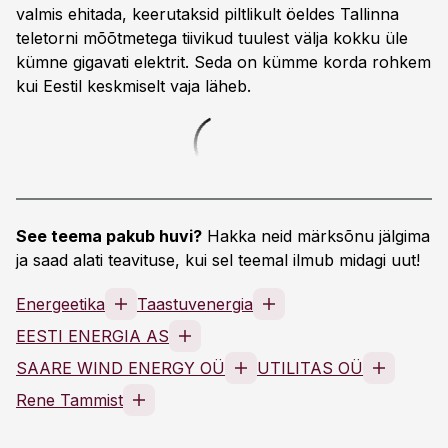
valmis ehitada, keerutaksid piltlikult öeldes Tallinna
teletorni mõõtmetega tiivikud tuulest välja kokku üle
kümne gigavati elektrit. Seda on kümme korda rohkem
kui Eestil keskmiselt vaja läheb.
See teema pakub huvi?
Hakka neid märksõnu jälgima
ja saad alati teavituse, kui sel teemal ilmub midagi uut!
Energeetika
Taastuvenergia
EESTI ENERGIA AS
SAARE WIND ENERGY OÜ
UTILITAS OÜ
Rene Tammist