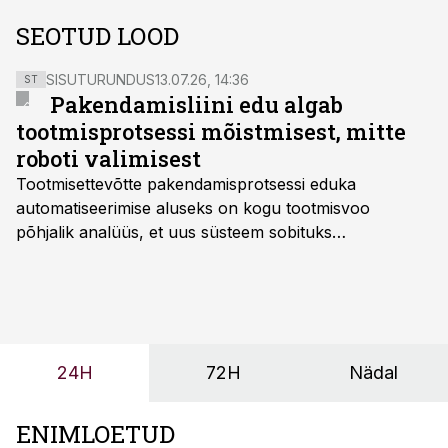
SEOTUD LOOD
SISUTURUNDUS
13.07.26, 14:36
ST
Pakendamisliini edu algab
tootmisprotsessi mõistmisest, mitte
roboti valimisest
Tootmisettevõtte pakendamisprotsessi eduka
automatiseerimise aluseks on kogu tootmisvoo
põhjalik analüüs, et uus süsteem sobituks
olemasolevasse keskkonda, aitaks vähendada
tööjõuvajadust ning oleks valmis ka ettevõtte
tulevasteks arenguteks. Lihtsalt roboti lisamine
enamasti oodatud tulemust ei too, nendib tootmise ja
tööstuse automatiseerimislahenduste arendaja Smitech
24H
72H
Nädal
OÜ tegevjuht Sander Mitendorf.
ENIMLOETUD