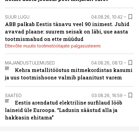
SUUR LUGU
04.08.26, 10:42
ABB palkab Eestis tänavu veel 90 inimest. Juhid
avavad plaane: suurem seisak on läbi, uue aasta
tootmismahud on ette müüdud
Ettevõte muutis tootmistöötajate palgasüsteemi
MAJANDUSTULEMUSED
04.08.26, 08:13
Kehra metallitööstus mitmekordistas kasumi
ja uus tootmishoone valmib plaanitust varem
SAATED
03.08.26, 16:59
Eestis arendatud elektriline surfilaud lööb
laineid üle Euroopa. “Ladusin säästud alla ja
hakkasin ehitama”