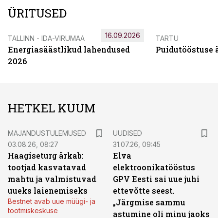
ÜRITUSED
16.09.2026
TALLINN - IDA-VIRUMAA
TARTU
Energiasäästlikud lahendused
Puidutööstuse 
2026
HETKEL KUUM
MAJANDUSTULEMUSED
UUDISED
03.08.26, 08:27
31.07.26, 09:45
Haagiseturg ärkab:
Elva
tootjad kasvatavad
elektroonikatööstus
mahtu ja valmistuvad
GPV Eesti sai uue juhi
uueks laienemiseks
ettevõtte seest.
Bestnet avab uue müügi- ja
„Järgmise sammu
tootmiskeskuse
astumine oli minu jaoks