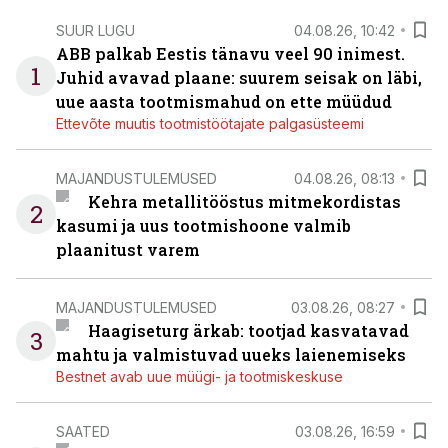
SUUR LUGU
04.08.26, 10:42
ABB palkab Eestis tänavu veel 90 inimest.
1
Juhid avavad plaane: suurem seisak on läbi,
uue aasta tootmismahud on ette müüdud
Ettevõte muutis tootmistöötajate palgasüsteemi
MAJANDUSTULEMUSED
04.08.26, 08:13
Kehra metallitööstus mitmekordistas
2
kasumi ja uus tootmishoone valmib
plaanitust varem
MAJANDUSTULEMUSED
03.08.26, 08:27
Haagiseturg ärkab: tootjad kasvatavad
3
mahtu ja valmistuvad uueks laienemiseks
Bestnet avab uue müügi- ja tootmiskeskuse
SAATED
03.08.26, 16:59