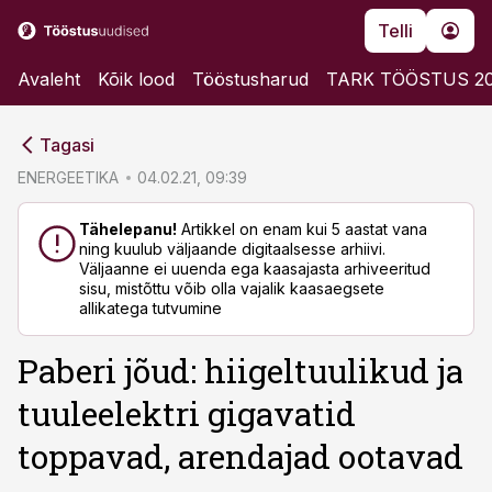
Telli
Avaleht
Kõik lood
Tööstusharud
TARK TÖÖSTUS 2
cebook
Tagasi
Twitter)
ENERGEETIKA
04.02.21, 09:39
kedIn
Tähelepanu!
Artikkel on enam kui 5 aastat vana
ning kuulub väljaande digitaalsesse arhiivi.
ail
Väljaanne ei uuenda ega kaasajasta arhiveeritud
sisu, mistõttu võib olla vajalik kaasaegsete
k
allikatega tutvumine
Paberi jõud: hiigeltuulikud ja
tuuleelektri gigavatid
toppavad, arendajad ootavad