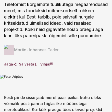
Teletornist kõrgemate tuulikutega megaarendused
merel, mis toodaksid mitmekordselt rohkem
elektrit kui Eesti tarbib, pole salvräti nurgale
kritseldatud ulmelised ideed, vaid reaalsed
projektid. Kõiki neid gigavatte hoiab praegu aga
kinni üks paberipakk, õigemini selle puudumine.
Martin Johannes Teder
Jaga
Salvesta
Vihja
Foto:
Äripäev
Eesti piiride sisse jääb merel paar paika, kuhu oleks
võimalik püsti panna hiiglaslike mõõtmetega
meretuulikuid. Kui kõik praegu töös olevad projektid