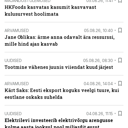
MAJANDUSTULEMUSED
05.08.26, 11:41
HKFoods kasvatas kasumit kasvavast
kulusurvest hoolimata
ARVAMUSED
05.08.26, 10:40
Jane Oblikas: ärme anna odavalt ära ressurssi,
mille hind ajas kasvab
UUDISED
05.08.26, 08:30
Tootmine vähenes juunis viiendat kuud järjest
ARVAMUSED
04.08.26, 14:04
Kärt Saks: Eesti eksport koguks veelgi tuure, kui
eestlane oskaks suhelda
UUDISED
04.08.26, 11:15
Elektrilevi investeerib elektrivõrgu arengusse
kolme aasta jooksul pool miljardit eurot