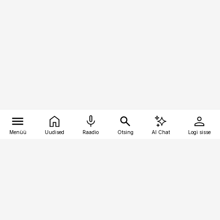
Menüü
Uudised
Raadio
Otsing
AI Chat
Logi sisse
Vana-Lõuna 39/1, 19094 Tallinn
(+372) 667 0111
toostusuudised@toostusuudised.ee