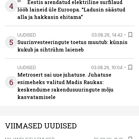
Eestis arendatud elektriline surfilaud
4
lööb laineid üle Euroopa. “Ladusin säästud
alla ja hakkasin ehitama”
UUDISED
03.08.26, 14:42
5
Suurinvesteeringute toetus muutub: künnis
kukub ja sihtrühm laieneb
UUDISED
03.08.26, 10:04
Metrosert sai uue juhatuse. Juhatuse
6
esimeheks valitud Madis Raukas:
keskendume rakendusuuringute mõju
kasvatamisele
VIIMASED UUDISED