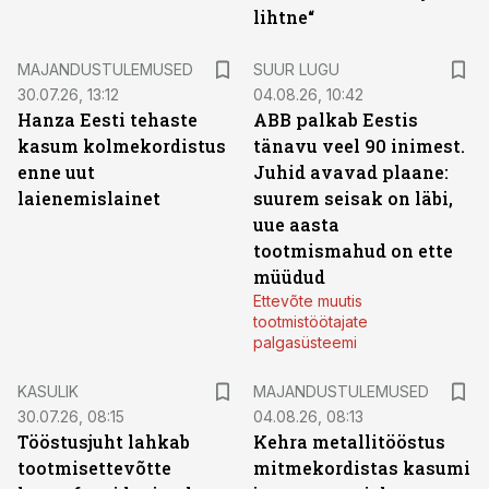
lihtne“
MAJANDUSTULEMUSED
SUUR LUGU
30.07.26, 13:12
04.08.26, 10:42
Hanza Eesti tehaste
ABB palkab Eestis
kasum kolmekordistus
tänavu veel 90 inimest.
enne uut
Juhid avavad plaane:
laienemislainet
suurem seisak on läbi,
uue aasta
tootmismahud on ette
müüdud
Ettevõte muutis
tootmistöötajate
palgasüsteemi
KASULIK
MAJANDUSTULEMUSED
30.07.26, 08:15
04.08.26, 08:13
Tööstusjuht lahkab
Kehra metallitööstus
tootmisettevõtte
mitmekordistas kasumi