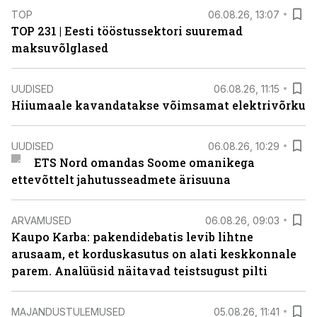
TOP
06.08.26, 13:07
TOP 231 | Eesti tööstussektori suuremad
maksuvõlglased
UUDISED
06.08.26, 11:15
Hiiumaale kavandatakse võimsamat elektrivõrku
UUDISED
06.08.26, 10:29
ETS Nord omandas Soome omanikega
ettevõttelt jahutusseadmete ärisuuna
ARVAMUSED
06.08.26, 09:03
Kaupo Karba: pakendidebatis levib lihtne
arusaam, et korduskasutus on alati keskkonnale
parem. Analüüsid näitavad teistsugust pilti
MAJANDUSTULEMUSED
05.08.26, 11:41