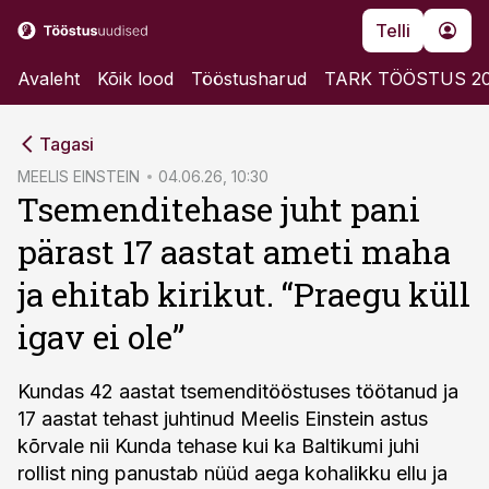
Telli
Avaleht
Kõik lood
Tööstusharud
TARK TÖÖSTUS 2
cebook
Tagasi
Twitter)
MEELIS EINSTEIN
04.06.26, 10:30
Tsemenditehase juht pani
kedIn
pärast 17 aastat ameti maha
ail
ja ehitab kirikut. “Praegu küll
k
igav ei ole”
Kundas 42 aastat tsemenditööstuses töötanud ja
17 aastat tehast juhtinud Meelis Einstein astus
kõrvale nii Kunda tehase kui ka Baltikumi juhi
rollist ning panustab nüüd aega kohalikku ellu ja