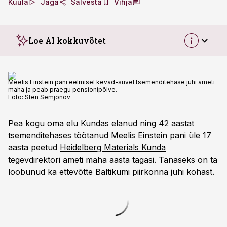
Kuula
Jaga
Salvesta
Vihja
Loe AI kokkuvõtet
Meelis Einstein pani eelmisel kevad-suvel tsemenditehase juhi ameti
maha ja peab praegu pensionipõlve.
Foto:
Sten Semjonov
Pea kogu oma elu Kundas elanud ning 42 aastat
tsemenditehases töötanud
Meelis Einstein
pani üle 17
aasta peetud
Heidelberg Materials Kunda
tegevdirektori ameti maha aasta tagasi. Tänaseks on ta
loobunud ka ettevõtte Baltikumi piirkonna juhi kohast.