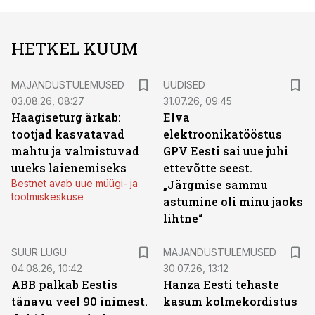
HETKEL KUUM
MAJANDUSTULEMUSED
UUDISED
03.08.26, 08:27
31.07.26, 09:45
Haagiseturg ärkab:
Elva
tootjad kasvatavad
elektroonikatööstus
mahtu ja valmistuvad
GPV Eesti sai uue juhi
uueks laienemiseks
ettevõtte seest.
Bestnet avab uue müügi- ja
„Järgmise sammu
tootmiskeskuse
astumine oli minu jaoks
lihtne“
SUUR LUGU
MAJANDUSTULEMUSED
04.08.26, 10:42
30.07.26, 13:12
ABB palkab Eestis
Hanza Eesti tehaste
tänavu veel 90 inimest.
kasum kolmekordistus