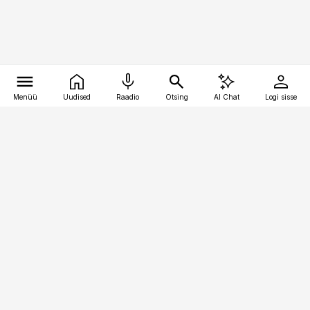
Menüü
Uudised
Raadio
Otsing
AI Chat
Logi sisse
Vana-Lõuna 39/1, 19094 Tallinn
(+372) 667 0111
toostusuudised@toostusuudised.ee
Telli
Reklaam
Firmast
Sisu kasutamisõigused
Ajakirjaniku