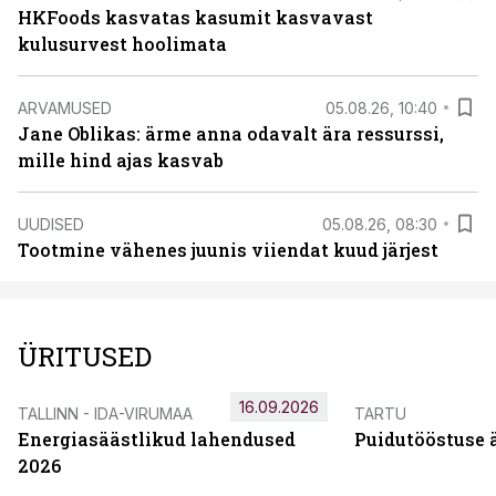
HKFoods kasvatas kasumit kasvavast
kulusurvest hoolimata
ARVAMUSED
05.08.26, 10:40
Jane Oblikas: ärme anna odavalt ära ressurssi,
mille hind ajas kasvab
UUDISED
05.08.26, 08:30
Tootmine vähenes juunis viiendat kuud järjest
ÜRITUSED
16.09.2026
TALLINN - IDA-VIRUMAA
TARTU
Energiasäästlikud lahendused
Puidutööstuse 
2026