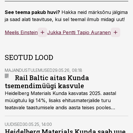
See teema pakub huvi?
Hakka neid märksõnu jälgima
ja saad alati teavituse, kui sel teemal ilmub midagi uut!
Meelis Einstein
Jukka Pentti Tapio Auranen
SEOTUD LOOD
MAJANDUSTULEMUSED
29.05.26, 08:18
Rail Baltic aitas Kunda
tsemendimüügi kasvule
Heidelberg Materials Kunda kasvatas 2025. aastal
müügitulu ligi 14%, lisaks ehitusmaterjalide turu
teatavale taastumisele andis aasta teises pooles
müügile hoogu Rail Baltic. Samas ettevõtte ärikasum
vähenes aastaga 1,78 miljonilt eurolt 1,25 miljonile
UUDISED
30.05.25, 14:00
eurole.
Heidelberg Materials Kunda saab uue