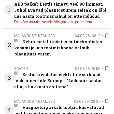
ABB palkab Eestis tänavu veel 90 inimest.
1
Juhid avavad plaane: suurem seisak on läbi,
uue aasta tootmismahud on ette müüdud
Ettevõte muutis tootmistöötajate palgasüsteemi
MAJANDUSTULEMUSED
04.08.26, 08:13
Kehra metallitööstus mitmekordistas
2
kasumi ja uus tootmishoone valmib
plaanitust varem
SAATED
03.08.26, 16:59
Eestis arendatud elektriline surfilaud
3
lööb laineid üle Euroopa. “Ladusin säästud
alla ja hakkasin ehitama”
MAJANDUSTULEMUSED
03.08.26, 08:27
Haagiseturg ärkab: tootjad kasvatavad
4
mahtu ja valmistuvad uueks laienemiseks