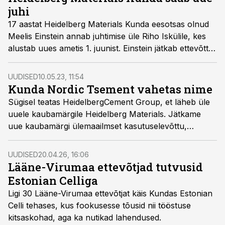
juhi
17 aastat Heidelberg Materials Kunda eesotsas olnud
Meelis Einstein annab juhtimise üle Riho Iskülile, kes
alustab uues ametis 1. juunist. Einstein jätkab ettevõtte
nõukogu liikmena ning Heidelberg Materialsi Baltikumi
piirkonna juhina.
UUDISED
10.05.23, 11:54
Kunda Nordic Tsement vahetas nime
Sügisel teatas HeidelbergCement Group, et läheb üle
uuele kaubamärgile Heidelberg Materials. Jätkame
uue kaubamärgi ülemaailmset kasutuselevõttu,
sealhulgas Eesti tütarettevõtetes. Seoses sellega
täpsustab ettevõte ka oma senist kliimastrateegiat.
UUDISED
20.04.26, 16:06
Lääne-Virumaa ettevõtjad tutvusid
Estonian Celliga
Ligi 30 Lääne-Virumaa ettevõtjat käis Kundas Estonian
Celli tehases, kus fookusesse tõusid nii tööstuse
kitsaskohad, aga ka nutikad lahendused.