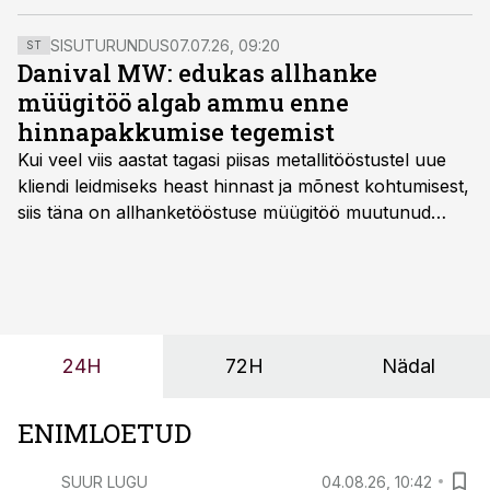
SISUTURUNDUS
07.07.26, 09:20
ST
Danival MW: edukas allhanke
müügitöö algab ammu enne
hinnapakkumise tegemist
Kui veel viis aastat tagasi piisas metallitööstustel uue
kliendi leidmiseks heast hinnast ja mõnest kohtumisest,
siis täna on allhanketööstuse müügitöö muutunud
märksa pikemaks ja süsteemsemaks. Konkurents on
kasvanud, kliendid kaaluvad otsuseid põhjalikumalt
ning partnerit ei valita enam ainult tootmisvõimekuse
või hinnakirja järgi.
24H
72H
Nädal
ENIMLOETUD
SUUR LUGU
04.08.26, 10:42