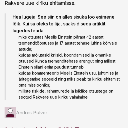
Rakvere uue kiriku ehitamisse.
Hea lugeja! See siin on alles sisuka loo esimene
lõik. Kui sa oleks tellija, saaksid seda artiklit
lugedes teada:
miks otsustas Meelis Einstein pärast 42 aastat
tsemenditööstuses ja 17 aastat tehase juhina kõrvale
astuda;
kuidas mõjutasid kriisid, koondamised ja omanike
otsused Kunda tsemenditehase arengut ning millest
Einstein siiani enim puudust tunneb;
kuidas kommenteerib Meelis Einstein usu, juhtimise ja
äritegemise seoseid ning miks peab ta kiriku ehitamist
oma missiooniks;
milliste riskide, rahamurede ja isiklike otsustega on
seotud Rakvere uue kiriku valmimine.
Andres Pulver