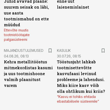
Juhid avavad plaane:
enne uut
suurem seisak on läbi,
laienemislainet
uue aasta
tootmismahud on ette
müüdud
Ettevõte muutis
tootmistöötajate
palgasüsteemi
MAJANDUSTULEMUSED
KASULIK
04.08.26, 08:13
30.07.26, 08:15
Kehra metallitööstus
Tööstusjuht lahkab
mitmekordistas kasumi
tootmisettevõtte
ja uus tootmishoone
kasvufaasi levinud
valmib plaanitust
probleeme ja lahendusi.
varem
Miks kiire kasv võib
olla ohtlikum kui kriis?
“Kasvu ei tohiks ehitada
ebastabiilsele süsteemile”
ST