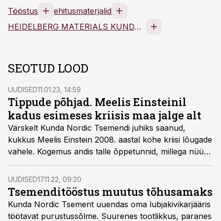
Tööstus
ehitusmaterjalid
HEIDELBERG MATERIALS KUNDA AS
SEOTUD LOOD
UUDISED
11.01.23, 14:59
Tippude põhjad. Meelis Einsteinil
kadus esimeses kriisis maa jalge alt
Värskelt Kunda Nordic Tsemendi juhiks saanud,
kukkus Meelis Einstein 2008. aastal kohe kriisi lõugade
vahele. Kogemus andis talle õppetunnid, millega nüüd
raskemale ajale vastu minna.
UUDISED
17.11.22, 09:20
Tsemenditööstus muutus tõhusamaks
Kunda Nordic Tsement uuendas oma lubjakivikarjääris
töötavat purustussõlme. Suurenes tootlikkus, paranes