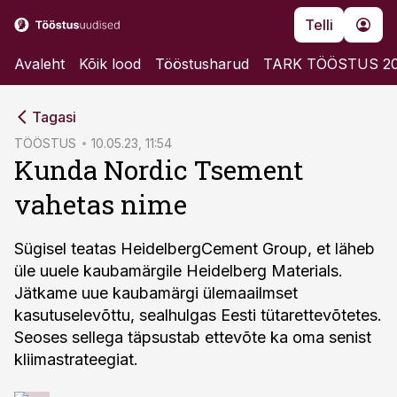
Telli
Avaleht
Kõik lood
Tööstusharud
TARK TÖÖSTUS 2
cebook
Tagasi
Twitter)
TÖÖSTUS
10.05.23, 11:54
Kunda Nordic Tsement
kedIn
vahetas nime
ail
k
Sügisel teatas HeidelbergCement Group, et läheb
üle uuele kaubamärgile Heidelberg Materials.
Jätkame uue kaubamärgi ülemaailmset
kasutuselevõttu, sealhulgas Eesti tütarettevõtetes.
Seoses sellega täpsustab ettevõte ka oma senist
kliimastrateegiat.