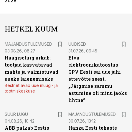
2026
HETKEL KUUM
MAJANDUSTULEMUSED
UUDISED
03.08.26, 08:27
31.07.26, 09:45
Haagiseturg ärkab:
Elva
tootjad kasvatavad
elektroonikatööstus
mahtu ja valmistuvad
GPV Eesti sai uue juhi
uueks laienemiseks
ettevõtte seest.
Bestnet avab uue müügi- ja
„Järgmise sammu
tootmiskeskuse
astumine oli minu jaoks
lihtne“
SUUR LUGU
MAJANDUSTULEMUSED
04.08.26, 10:42
30.07.26, 13:12
ABB palkab Eestis
Hanza Eesti tehaste