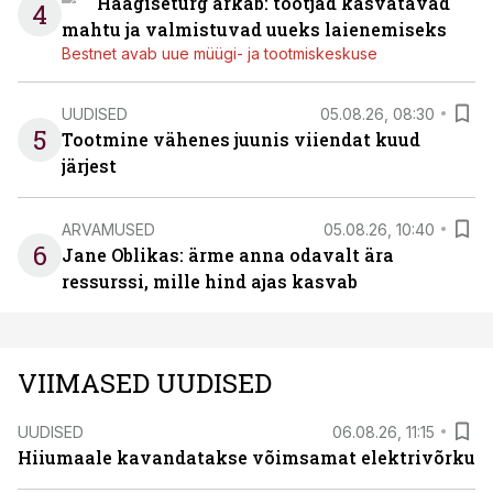
Haagiseturg ärkab: tootjad kasvatavad
4
mahtu ja valmistuvad uueks laienemiseks
Bestnet avab uue müügi- ja tootmiskeskuse
UUDISED
05.08.26, 08:30
5
Tootmine vähenes juunis viiendat kuud
järjest
ARVAMUSED
05.08.26, 10:40
6
Jane Oblikas: ärme anna odavalt ära
ressurssi, mille hind ajas kasvab
VIIMASED UUDISED
UUDISED
06.08.26, 11:15
Hiiumaale kavandatakse võimsamat elektrivõrku