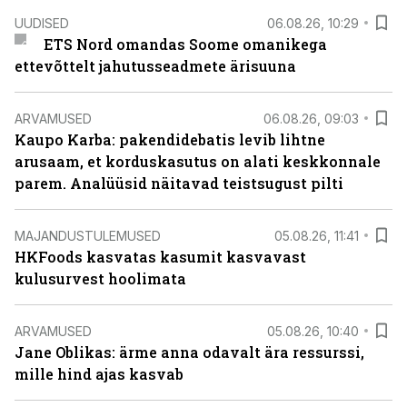
UUDISED
06.08.26, 10:29
ETS Nord omandas Soome omanikega
ettevõttelt jahutusseadmete ärisuuna
ARVAMUSED
06.08.26, 09:03
Kaupo Karba: pakendidebatis levib lihtne
arusaam, et korduskasutus on alati keskkonnale
parem. Analüüsid näitavad teistsugust pilti
MAJANDUSTULEMUSED
05.08.26, 11:41
HKFoods kasvatas kasumit kasvavast
kulusurvest hoolimata
ARVAMUSED
05.08.26, 10:40
Jane Oblikas: ärme anna odavalt ära ressurssi,
mille hind ajas kasvab