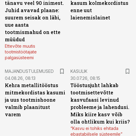
tänavu veel 90 inimest.
kasum kolmekordistus
Juhid avavad plaane:
enne uut
suurem seisak on läbi,
laienemislainet
uue aasta
tootmismahud on ette
müüdud
Ettevõte muutis
tootmistöötajate
palgasüsteemi
MAJANDUSTULEMUSED
KASULIK
04.08.26, 08:13
30.07.26, 08:15
Kehra metallitööstus
Tööstusjuht lahkab
mitmekordistas kasumi
tootmisettevõtte
ja uus tootmishoone
kasvufaasi levinud
valmib plaanitust
probleeme ja lahendusi.
varem
Miks kiire kasv võib
olla ohtlikum kui kriis?
“Kasvu ei tohiks ehitada
ebastabiilsele süsteemile”