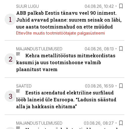
SUUR LUGU
04.08.26, 10:42
ABB palkab Eestis tänavu veel 90 inimest.
1
Juhid avavad plaane: suurem seisak on läbi,
uue aasta tootmismahud on ette müüdud
Ettevõte muutis tootmistöötajate palgasüsteemi
MAJANDUSTULEMUSED
04.08.26, 08:13
Kehra metallitööstus mitmekordistas
2
kasumi ja uus tootmishoone valmib
plaanitust varem
SAATED
03.08.26, 16:59
Eestis arendatud elektriline surfilaud
3
lööb laineid üle Euroopa. “Ladusin säästud
alla ja hakkasin ehitama”
MAJANDUSTULEMUSED
03.08.26, 08:27