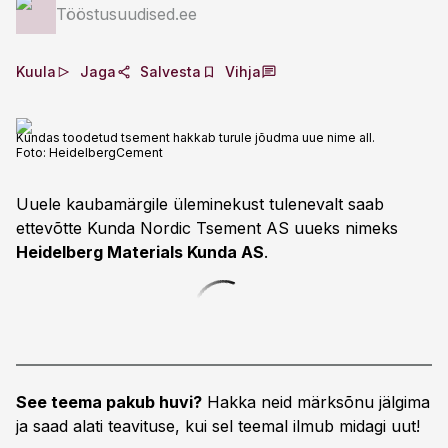
Tööstusuudised.ee
Kuula
Jaga
Salvesta
Vihja
Kundas toodetud tsement hakkab turule jõudma uue nime all.
Foto:
HeidelbergCement
Uuele kaubamärgile üleminekust tulenevalt saab
ettevõtte Kunda Nordic Tsement AS uueks nimeks
Heidelberg Materials Kunda AS
.
See teema pakub huvi?
Hakka neid märksõnu jälgima
ja saad alati teavituse, kui sel teemal ilmub midagi uut!