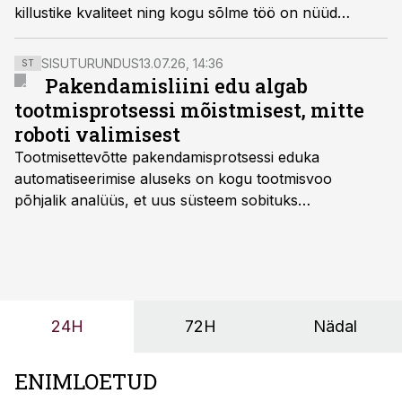
killustike kvaliteet ning kogu sõlme töö on nüüd
paindlikum ja ressursitõhusam.
SISUTURUNDUS
13.07.26, 14:36
ST
Pakendamisliini edu algab
tootmisprotsessi mõistmisest, mitte
roboti valimisest
Tootmisettevõtte pakendamisprotsessi eduka
automatiseerimise aluseks on kogu tootmisvoo
põhjalik analüüs, et uus süsteem sobituks
olemasolevasse keskkonda, aitaks vähendada
tööjõuvajadust ning oleks valmis ka ettevõtte
tulevasteks arenguteks. Lihtsalt roboti lisamine
enamasti oodatud tulemust ei too, nendib tootmise ja
tööstuse automatiseerimislahenduste arendaja Smitech
24H
72H
Nädal
OÜ tegevjuht Sander Mitendorf.
ENIMLOETUD