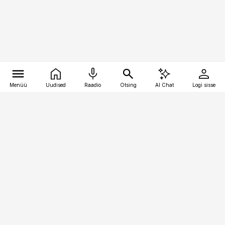
Menüü
Uudised
Raadio
Otsing
AI Chat
Logi sisse
Vana-Lõuna 39/1, 19094 Tallinn
(+372) 667 0111
toostusuudised@toostusuudised.ee
Telli
Reklaam
Firmast