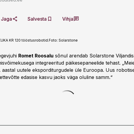
Jaga
Salvesta
Vihja
 KUKA KR 120 tööstusrobotid.
Foto:
Solarstone
tegevjuhi
Romet Roosalu
sõnul arendab Solarstone Viljandi
isvõimekusega integreeritud päikesepaneelide tehast. „Me
. aastal uutele eksporditurgudele üle Euroopa. Uus robotise
 ettevõtte edasise kasvu jaoks väga oluline samm.“