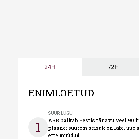
24H
72H
ENIMLOETUD
SUUR LUGU
ABB palkab Eestis tänavu veel 90 
1
plaane: suurem seisak on läbi, uue
ette müüdud