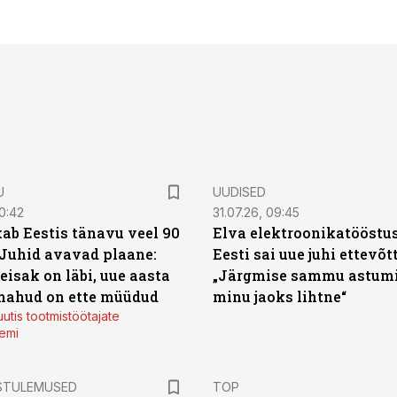
U
UUDISED
0:42
31.07.26, 09:45
ab Eestis tänavu veel 90
Elva elektroonikatööstu
 Juhid avavad plaane:
Eesti sai uue juhi ettevõt
eisak on läbi, uue aasta
„Järgmise sammu astumi
mahud on ette müüdud
minu jaoks lihtne“
utis tootmistöötajate
emi
STULEMUSED
TOP