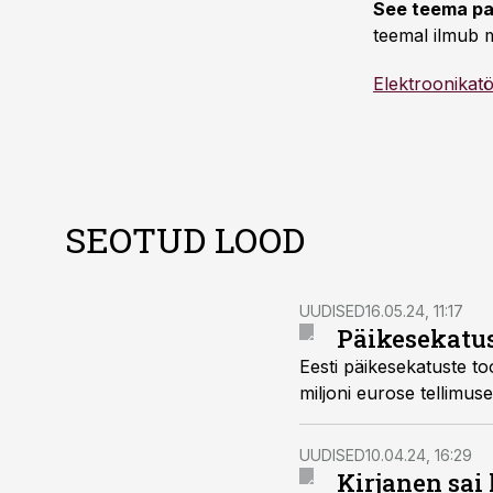
See teema pa
teemal ilmub m
Elektroonikat
SEOTUD LOOD
UUDISED
16.05.24, 11:17
Päikesekatus
Eesti päikesekatuste to
miljoni eurose tellimus
UUDISED
10.04.24, 16:29
Kirjanen sai 