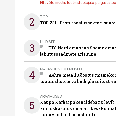
Ettevõte muutis tootmistöötajate palgasüste
TOP
2
TOP 231 | Eesti tööstussektori su
UUDISED
3
ETS Nord omandas Soome omani
jahutusseadmete ärisuuna
MAJANDUSTULEMUSED
4
Kehra metallitööstus mitmekor
tootmishoone valmib plaanitust v
ARVAMUSED
5
Kaupo Karba: pakendidebatis levib 
korduskasutus on alati keskkonna
näitavad teistsugust pilti