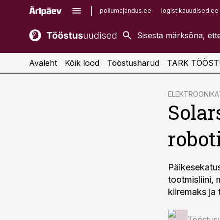
pollumajandus.ee
logistikauudised.ee
kaubandus.ee
imelineajalugu.ee
kinnisvarauudised.ee
imelineteadus.ee
Avaleht
Kõik lood
Tööstusharud
TARK TÖÖST
cebook
ELEKTROONIK
Solar
Twitter)
kedIn
robot
ail
k
Päikesekatus
tootmisliini
kiiremaks ja
Tööstus