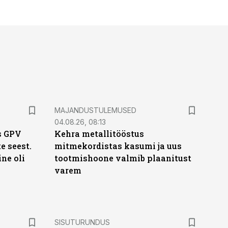
MAJANDUSTULEMUSED
04.08.26, 08:13
s GPV
Kehra metallitööstus
te seest.
mitmekordistas kasumi ja uus
ne oli
tootmishoone valmib plaanitust
varem
ST
SISUTURUNDUS