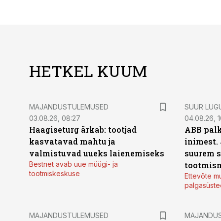
HETKEL KUUM
MAJANDUSTULEMUSED
SUUR LUG
03.08.26, 08:27
04.08.26, 1
Haagiseturg ärkab: tootjad
ABB palk
kasvatavad mahtu ja
inimest.
valmistuvad uueks laienemiseks
suurem s
Bestnet avab uue müügi- ja
tootmis
tootmiskeskuse
Ettevõte mu
palgasüste
MAJANDUSTULEMUSED
MAJANDU