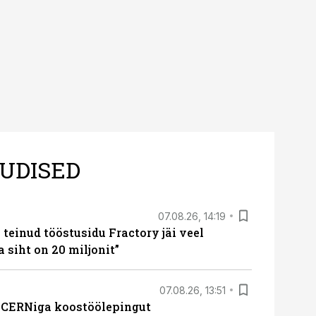
UDISED
07.08.26, 14:19
teinud tööstusidu Fractory jäi veel
a siht on 20 miljonit”
07.08.26, 13:51
s CERNiga koostöölepingut