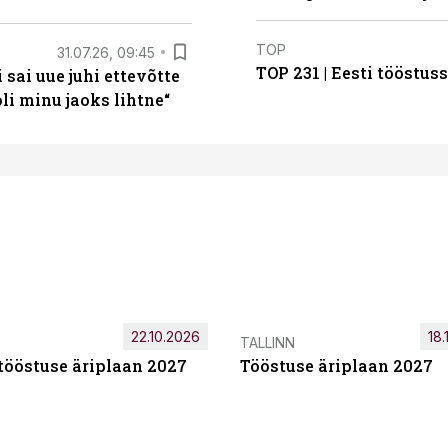
TOP
31.07.26, 09:45
TOP 231 | Eesti tööstu
sai uue juhi ettevõtte
i minu jaoks lihtne“
22.10.2026
18.
TALLINN
tööstuse äriplaan 2027
Tööstuse äriplaan 2027