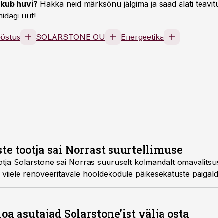
kub huvi?
Hakka neid märksõnu jälgima ja saad alati teavitu
idagi uut!
ööstus
SOLARSTONE OÜ
Energeetika
te tootja sai Norrast suurtellimuse
otja Solarstone sai Norras suuruselt kolmandalt omavalitsu
e viiele renoveeritavale hooldekodule päikesekatuste paigal
loa asutajad Solarstone’ist välja osta