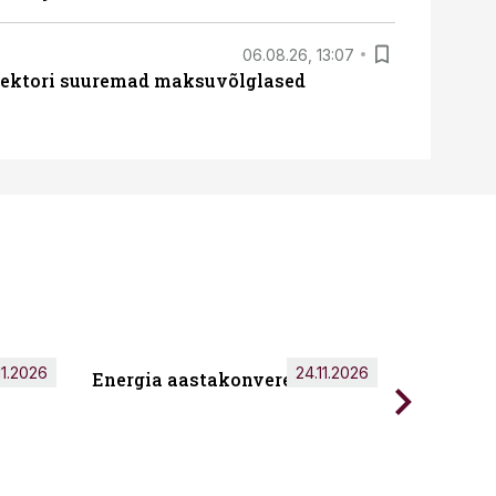
06.08.26, 13:07
ssektori suuremad maksuvõlglased
11.2026
24.11.2026
Energia aastakonverents 2026
Tark töö