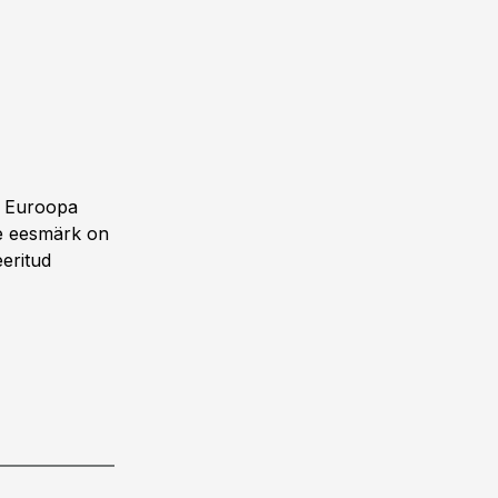
s Euroopa
ie eesmärk on
eritud