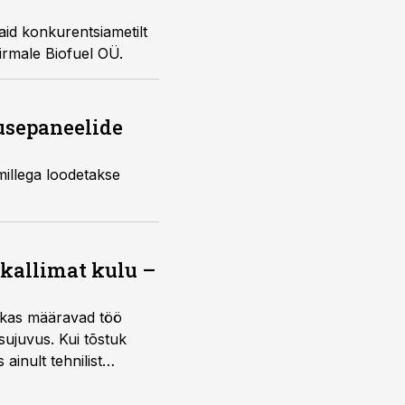
aid konkurentsiametilt
irmale Biofuel OÜ.
tusepaneelide
millega loodetakse
 kallimat kulu –
ktikas määravad töö
sujuvus. Kui tõstuk
ainult tehnilist
sele.