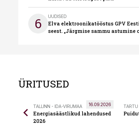
UUDISED
6
Elva elektroonikatööstus GPV Eesti 
seest. „Järgmise sammu astumine ol
ÜRITUSED
16.09.2026
TALLINN - IDA-VIRUMAA
TARTU
Energiasäästlikud lahendused
Puidu
2026