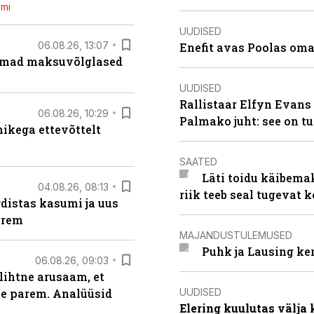
emi
UUDISED
06.08.26, 13:07
Enefit avas Poolas oma
uremad maksuvõlglased
UUDISED
Rallistaar Elfyn Evans 
06.08.26, 10:29
Palmako juht: see on t
kega ettevõttelt
SAATED
Läti toidu käibema
04.08.26, 08:13
riik teeb seal tugevat k
distas kasumi ja uus
arem
MAJANDUSTULEMUSED
Puhk ja Lausing ke
06.08.26, 09:03
lihtne arusaam, et
UUDISED
le parem. Analüüsid
Elering kuulutas välja