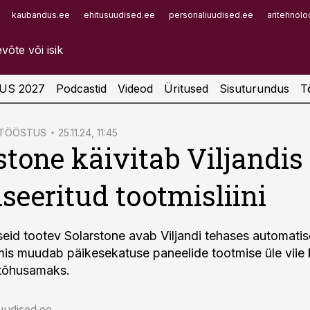
kaubandus.ee
ehitusuudised.ee
personaliuudised.ee
aritehnolo
Infopank
Radar
US 2027
Podcastid
Videod
Üritused
Sisuturundus
T
ATÖÖSTUS
25.11.24, 11:45
stone käivitab Viljandis
iseeritud tootmisliini
eid tootev Solarstone avab Viljandi tehases automatis
, mis muudab päikesekatuse paneelide tootmise üle viie 
 tõhusamaks.
uudised.ee