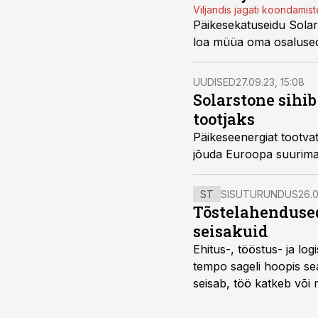
Viljandis jagati koondamist
Päikesekatuseidu Solars
loa müüa oma osalused 
UUDISED
27.09.23, 15:08
Solarstone sihi
tootjaks
Päikeseenergiat tootvat
jõuda Euroopa suurimak
ST
SISUTURUNDUS
26.0
Tõstelahendused
seisakuid
Ehitus-, tööstus- ja log
tempo sageli hoopis sea
seisab, töö katkeb või m
probleemi, vaid otsest 