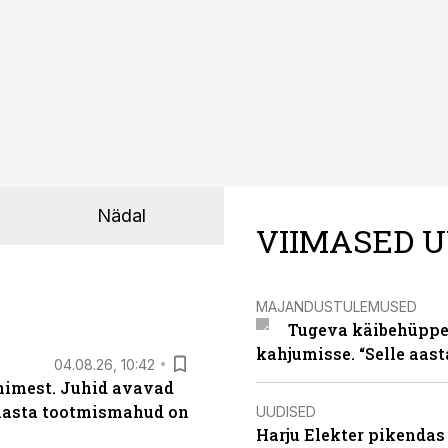
Nädal
VIIMASED U
MAJANDUSTULEMUSED
Tugeva käibehüppe 
kahjumisse. “Selle aast
04.08.26, 10:42
inimest. Juhid avavad
 aasta tootmismahud on
UUDISED
Harju Elekter pikenda