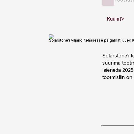
Kuula
Solarstone’i Viljandi tehasesse paigaldati uued
Solarstone’i 
suurima tootm
laieneda 2025
tootmisliin on