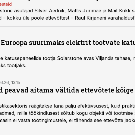
eateid
tone asutajad Silver Aednik, Mattis Jürimäe ja Mait Kukk s
– kokku üle poole ettevõttest – Raul Kirjaneni varahaldusf
b Euroopa suurimaks elektrit tootvate ka
e katusepaneelide tootja Solarstone avas Viljandis tehase, 
s tootjaks.
6.26, 13:15
 peavad aitama vältida ettevõtete kõige
istikasektoris räägitakse täna palju efektiivsusest, kuid pra
dmed, mille töökindlusest sõltub kogu objekti või tootmise 
asin ei vasta töötingimustele, ei tähenda see ettevõtte jaoks 
rahalist kulu, venivaid tähtaegu ja suuremaid riske tööohutu