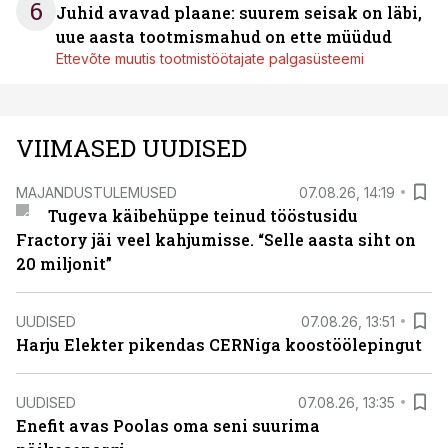
6
Juhid avavad plaane: suurem seisak on läbi,
uue aasta tootmismahud on ette müüdud
Ettevõte muutis tootmistöötajate palgasüsteemi
VIIMASED UUDISED
MAJANDUSTULEMUSED
07.08.26, 14:19
Tugeva käibehüppe teinud tööstusidu
Fractory jäi veel kahjumisse. “Selle aasta siht on
20 miljonit”
UUDISED
07.08.26, 13:51
Harju Elekter pikendas CERNiga koostöölepingut
UUDISED
07.08.26, 13:35
Enefit avas Poolas oma seni suurima