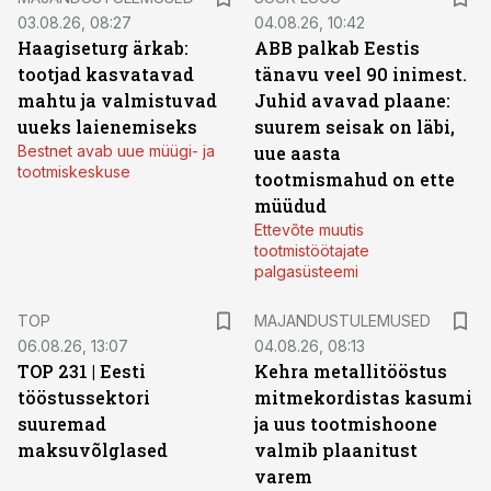
03.08.26, 08:27
04.08.26, 10:42
Haagiseturg ärkab:
ABB palkab Eestis
tootjad kasvatavad
tänavu veel 90 inimest.
mahtu ja valmistuvad
Juhid avavad plaane:
uueks laienemiseks
suurem seisak on läbi,
Bestnet avab uue müügi- ja
uue aasta
tootmiskeskuse
tootmismahud on ette
müüdud
Ettevõte muutis
tootmistöötajate
palgasüsteemi
TOP
MAJANDUSTULEMUSED
06.08.26, 13:07
04.08.26, 08:13
TOP 231 | Eesti
Kehra metallitööstus
tööstussektori
mitmekordistas kasumi
suuremad
ja uus tootmishoone
maksuvõlglased
valmib plaanitust
varem