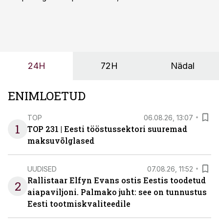
sõltub kogu objekti või tootmise sujuvus. Kui tõstuk
seisab, töö katkeb või masin ei vasta töötingimustele,
ei tähenda see ettevõtte jaoks ainult tehnilist
probleemi, vaid otsest rahalist kulu, venivaid tähtaegu
ja suuremaid riske tööohutusele.
24H
72H
Nädal
ENIMLOETUD
TOP
06.08.26, 13:07
1
TOP 231 | Eesti tööstussektori suuremad
maksuvõlglased
UUDISED
07.08.26, 11:52
Rallistaar Elfyn Evans ostis Eestis toodetud
2
aiapaviljoni. Palmako juht: see on tunnustus
Eesti tootmiskvaliteedile