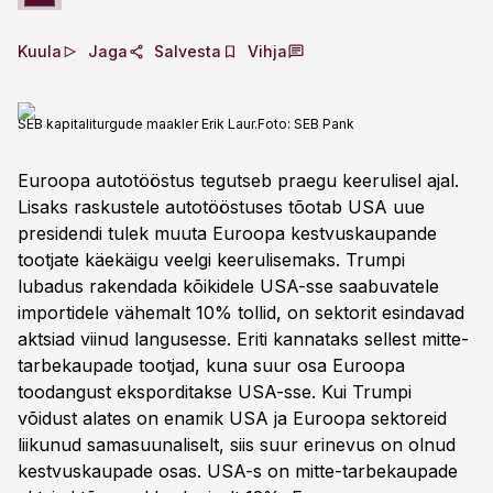
Kuula
Jaga
Salvesta
Vihja
SEB kapitaliturgude maakler Erik Laur.
Foto:
SEB Pank
Euroopa autotööstus tegutseb praegu keerulisel ajal.
Lisaks raskustele autotööstuses tõotab USA uue
presidendi tulek muuta Euroopa kestvuskaupande
tootjate käekäigu veelgi keerulisemaks. Trumpi
lubadus rakendada kõikidele USA-sse saabuvatele
importidele vähemalt 10% tollid, on sektorit esindavad
aktsiad viinud langusesse. Eriti kannataks sellest mitte-
tarbekaupade tootjad, kuna suur osa Euroopa
toodangust eksporditakse USA-sse. Kui Trumpi
võidust alates on enamik USA ja Euroopa sektoreid
liikunud samasuunaliselt, siis suur erinevus on olnud
kestvuskaupade osas. USA-s on mitte-tarbekaupade