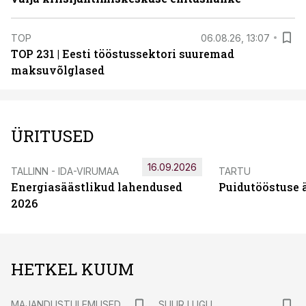
TOP
06.08.26, 13:07
TOP 231 | Eesti tööstussektori suuremad
maksuvõlglased
ÜRITUSED
16.09.2026
TALLINN - IDA-VIRUMAA
TARTU
Energiasäästlikud lahendused
Puidutööstuse 
2026
HETKEL KUUM
MAJANDUSTULEMUSED
SUUR LUGU