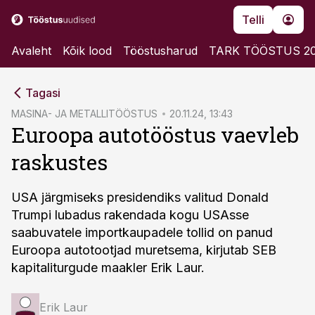
Telli
Avaleht
Kõik lood
Tööstusharud
TARK TÖÖSTUS 2
cebook
Tagasi
Twitter)
MASINA- JA METALLITÖÖSTUS
20.11.24, 13:43
Euroopa autotööstus vaevleb
kedIn
raskustes
ail
k
USA järgmiseks presidendiks valitud Donald
Trumpi lubadus rakendada kogu USAsse
saabuvatele importkaupadele tollid on panud
Euroopa autotootjad muretsema, kirjutab SEB
kapitaliturgude maakler Erik Laur.
Erik Laur