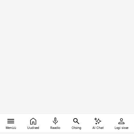
Menüü
Uudised
Raadio
Otsing
AI Chat
Logi sisse