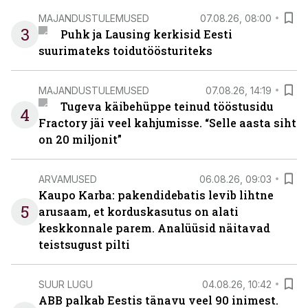
MAJANDUSTULEMUSED
07.08.26, 08:00
3
Puhk ja Lausing kerkisid Eesti
suurimateks toidutöösturiteks
MAJANDUSTULEMUSED
07.08.26, 14:19
Tugeva käibehüppe teinud tööstusidu
4
Fractory jäi veel kahjumisse. “Selle aasta siht
on 20 miljonit”
ARVAMUSED
06.08.26, 09:03
Kaupo Karba: pakendidebatis levib lihtne
5
arusaam, et korduskasutus on alati
keskkonnale parem. Analüüsid näitavad
teistsugust pilti
SUUR LUGU
04.08.26, 10:42
ABB palkab Eestis tänavu veel 90 inimest.