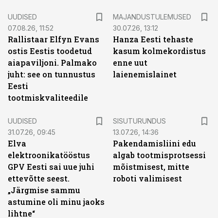
UUDISED
MAJANDUSTULEMUSED
07.08.26, 11:52
30.07.26, 13:12
Rallistaar Elfyn Evans
Hanza Eesti tehaste
ostis Eestis toodetud
kasum kolmekordistus
aiapaviljoni. Palmako
enne uut
juht: see on tunnustus
laienemislainet
Eesti
tootmiskvaliteedile
ST
UUDISED
SISUTURUNDUS
31.07.26, 09:45
13.07.26, 14:36
Elva
Pakendamisliini edu
elektroonikatööstus
algab tootmisprotsessi
GPV Eesti sai uue juhi
mõistmisest, mitte
ettevõtte seest.
roboti valimisest
„Järgmise sammu
astumine oli minu jaoks
lihtne“