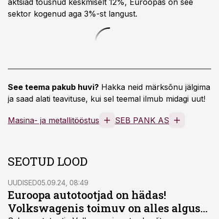
aktsiad tõusnud keskmiselt 12%, Euroopas on see
sektor kogenud aga 3%-st langust.
See teema pakub huvi?
Hakka neid märksõnu jälgima
ja saad alati teavituse, kui sel teemal ilmub midagi uut!
Masina- ja metallitööstus
SEB PANK AS
SEOTUD LOOD
UUDISED
05.09.24, 08:49
Euroopa autotootjad on hädas!
Volkswagenis toimuv on alles algus...