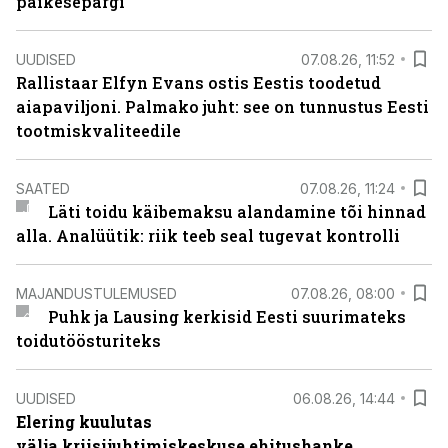
päikesepargi
UUDISED
07.08.26, 11:52
Rallistaar Elfyn Evans ostis Eestis toodetud
aiapaviljoni. Palmako juht: see on tunnustus Eesti
tootmiskvaliteedile
SAATED
07.08.26, 11:24
Läti toidu käibemaksu alandamine tõi hinnad
alla. Analüütik: riik teeb seal tugevat kontrolli
MAJANDUSTULEMUSED
07.08.26, 08:00
Puhk ja Lausing kerkisid Eesti suurimateks
toidutöösturiteks
UUDISED
06.08.26, 14:44
Elering kuulutas
välja kriisijuhtimiskeskuse ehitushanke