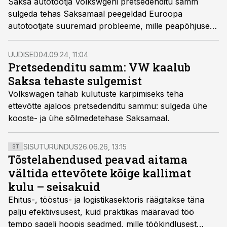
Saksa autotootja Volkswgeni pretsedenditu samm
sulgeda tehas Saksamaal peegeldad Euroopa
autotootjate suuremaid probleeme, mille peapõhjuseks
on suutmatus konkureerida Hiina autotööstuse
toodanguga, prognoosib MetalMiner.
UUDISED
04.09.24, 11:04
Pretsedenditu samm: VW kaalub
Saksa tehaste sulgemist
Volkswagen tahab kulutuste kärpimiseks teha
ettevõtte ajaloos pretsedenditu sammu: sulgeda ühe
kooste- ja ühe sõlmedetehase Saksamaal.
SISUTURUNDUS
26.06.26, 13:15
ST
Tõstelahendused peavad aitama
vältida ettevõtete kõige kallimat
kulu – seisakuid
Ehitus-, tööstus- ja logistikasektoris räägitakse täna
palju efektiivsusest, kuid praktikas määravad töö
tempo sageli hoopis seadmed, mille töökindlusest