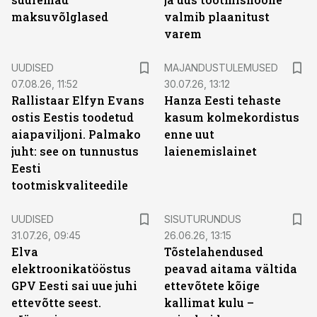
maksuvõlglased
valmib plaanitust
varem
UUDISED
MAJANDUSTULEMUSED
07.08.26, 11:52
30.07.26, 13:12
Rallistaar Elfyn Evans
Hanza Eesti tehaste
ostis Eestis toodetud
kasum kolmekordistus
aiapaviljoni. Palmako
enne uut
juht: see on tunnustus
laienemislainet
Eesti
tootmiskvaliteedile
ST
UUDISED
SISUTURUNDUS
31.07.26, 09:45
26.06.26, 13:15
Elva
Tõstelahendused
elektroonikatööstus
peavad aitama vältida
GPV Eesti sai uue juhi
ettevõtete kõige
ettevõtte seest.
kallimat kulu –