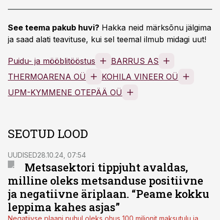
See teema pakub huvi?
Hakka neid märksõnu jälgima
ja saad alati teavituse, kui sel teemal ilmub midagi uut!
Puidu- ja mööblitööstus
BARRUS AS
THERMOARENA OÜ
KOHILA VINEER OÜ
UPM-KYMMENE OTEPÄÄ OÜ
SEOTUD LOOD
UUDISED
28.10.24, 07:54
Metsasektori tippjuht avaldas,
milline oleks metsanduse positiivne
ja negatiivne äriplaan. “Peame kokku
leppima kahes asjas”
Negatiivse plaani puhul oleks ohus 100 miljonit maksutulu ja