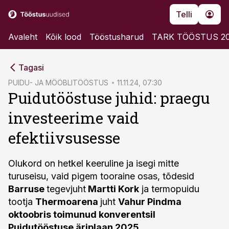
Telli
Avaleht
Kõik lood
Tööstusharud
TARK TÖÖSTUS 2
cebook
Tagasi
Twitter)
PUIDU- JA MÖÖBLITÖÖSTUS
11.11.24, 07:30
Puidutööstuse juhid: praegu
kedIn
investeerime vaid
ail
efektiivsusesse
k
Olukord on hetkel keeruline ja isegi mitte
turuseisu, vaid pigem tooraine osas, tõdesid
Barruse
tegevjuht
Martti Kork
ja termopuidu
tootja
Thermoarena
juht
Vahur Pindma
oktoobris toimunud konverentsil
Puidutööstuse äriplaan 2025.