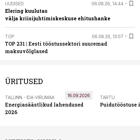
UUDISED
06.08.26, 14:44
Elering kuulutas
välja kriisijuhtimiskeskuse ehitushanke
TOP
06.08.26, 13:07
TOP 231 | Eesti tööstussektori suuremad
maksuvõlglased
ÜRITUSED
16.09.2026
TALLINN - IDA-VIRUMAA
TARTU
Energiasäästlikud lahendused
Puidutööstuse 
2026