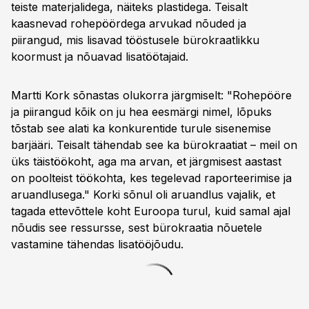
teiste materjalidega, näiteks plastidega. Teisalt
kaasnevad rohepöördega arvukad nõuded ja
piirangud, mis lisavad tööstusele bürokraatlikku
koormust ja nõuavad lisatöötajaid.
Martti Kork sõnastas olukorra järgmiselt: "Rohepööre
ja piirangud kõik on ju hea eesmärgi nimel, lõpuks
tõstab see alati ka konkurentide turule sisenemise
barjääri. Teisalt tähendab see ka bürokraatiat – meil on
üks täistöökoht, aga ma arvan, et järgmisest aastast
on poolteist töökohta, kes tegelevad raporteerimise ja
aruandlusega." Korki sõnul oli aruandlus vajalik, et
tagada ettevõttele koht Euroopa turul, kuid samal ajal
nõudis see ressursse, sest bürokraatia nõuetele
vastamine tähendas lisatööjõudu.