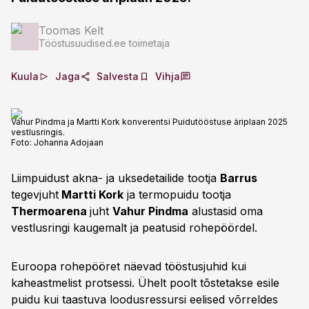
Toomas Kelt
Tööstusuudised.ee toimetaja
Kuula
Jaga
Salvesta
Vihja
Vahur Pindma ja Martti Kork konverentsi Puidutööstuse äriplaan 2025
vestlusringis.
Foto:
Johanna Adojaan
Liimpuidust akna- ja uksedetailide tootja
Barrus
tegevjuht
Martti Kork
ja termopuidu tootja
Thermoarena
juht
Vahur Pindma
alustasid oma
vestlusringi kaugemalt ja peatusid rohepöördel.
Euroopa rohepööret näevad tööstusjuhid kui
kaheastmelist protsessi. Ühelt poolt tõstetakse esile
puidu kui taastuva loodusressursi eelised võrreldes