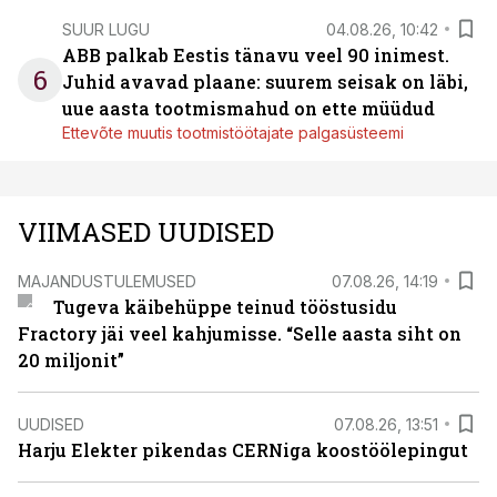
SUUR LUGU
04.08.26, 10:42
ABB palkab Eestis tänavu veel 90 inimest.
6
Juhid avavad plaane: suurem seisak on läbi,
uue aasta tootmismahud on ette müüdud
Ettevõte muutis tootmistöötajate palgasüsteemi
VIIMASED UUDISED
MAJANDUSTULEMUSED
07.08.26, 14:19
Tugeva käibehüppe teinud tööstusidu
Fractory jäi veel kahjumisse. “Selle aasta siht on
20 miljonit”
UUDISED
07.08.26, 13:51
Harju Elekter pikendas CERNiga koostöölepingut