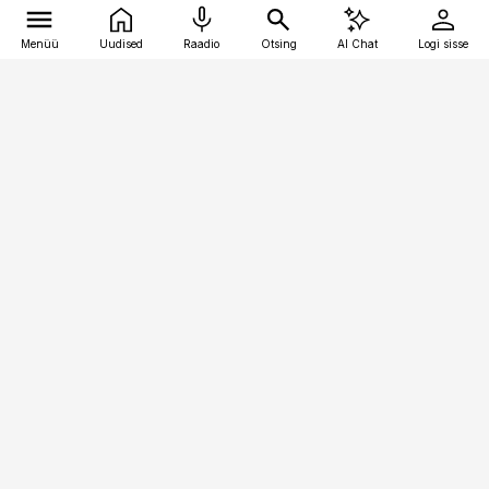
Menüü
Uudised
Raadio
Otsing
AI Chat
Logi sisse
Vana-Lõuna 39/1, 19094 Tallinn
(+372) 667 0111
toostusuudised@toostusuudised.ee
Telli
Reklaam
Firmast
Sisu kasutamisõigused
Ajakirjaniku
eetikakoodeks
Üldtingimused
Privaatsustingimused
Küpsiste poliitika
KKK
Eesti Meediaettevõtete
Eelistuste haldamine
Liit