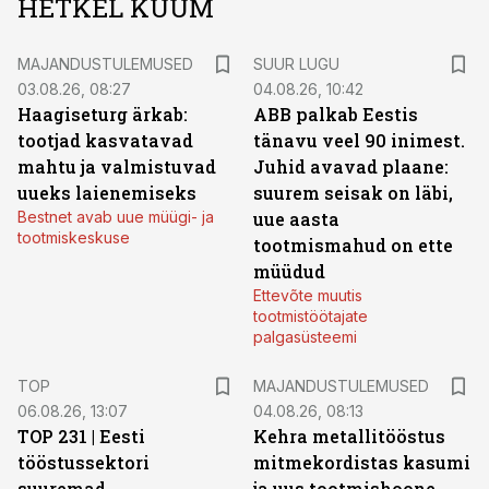
HETKEL KUUM
MAJANDUSTULEMUSED
SUUR LUGU
03.08.26, 08:27
04.08.26, 10:42
Haagiseturg ärkab:
ABB palkab Eestis
tootjad kasvatavad
tänavu veel 90 inimest.
mahtu ja valmistuvad
Juhid avavad plaane:
uueks laienemiseks
suurem seisak on läbi,
Bestnet avab uue müügi- ja
uue aasta
tootmiskeskuse
tootmismahud on ette
müüdud
Ettevõte muutis
tootmistöötajate
palgasüsteemi
TOP
MAJANDUSTULEMUSED
06.08.26, 13:07
04.08.26, 08:13
TOP 231 | Eesti
Kehra metallitööstus
tööstussektori
mitmekordistas kasumi
suuremad
ja uus tootmishoone