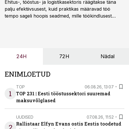
Ehitus-, tööstus- ja logistikasektoris räägitakse täna
palju efektiivsusest, kuid praktikas määravad töö
tempo sageli hoopis seadmed, mille töökindlusest
sõltub kogu objekti või tootmise sujuvus. Kui tõstuk
seisab, töö katkeb või masin ei vasta töötingimustele,
ei tähenda see ettevõtte jaoks ainult tehnilist
probleemi, vaid otsest rahalist kulu, venivaid tähtaegu
ja suuremaid riske tööohutusele.
24H
72H
Nädal
ENIMLOETUD
TOP
06.08.26, 13:07
1
TOP 231 | Eesti tööstussektori suuremad
maksuvõlglased
UUDISED
07.08.26, 11:52
Rallistaar Elfyn Evans ostis Eestis toodetud
2