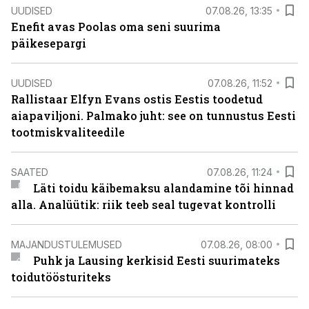
UUDISED
07.08.26, 13:35
Enefit avas Poolas oma seni suurima
päikesepargi
UUDISED
07.08.26, 11:52
Rallistaar Elfyn Evans ostis Eestis toodetud
aiapaviljoni. Palmako juht: see on tunnustus Eesti
tootmiskvaliteedile
SAATED
07.08.26, 11:24
Läti toidu käibemaksu alandamine tõi hinnad
alla. Analüütik: riik teeb seal tugevat kontrolli
MAJANDUSTULEMUSED
07.08.26, 08:00
Puhk ja Lausing kerkisid Eesti suurimateks
toidutöösturiteks