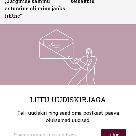
„Järgmise sammu
seisakuid
astumine oli minu jaoks
lihtne“
LIITU UUDISKIRJAGA
Telli uudiskiri ning saad oma postkasti päeva
olulisemad uudised.
Liitun