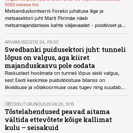
5000 inimese töö
Metsanduskontserni Foreko juhatuse liige ja
metsasektori juht Marti Piirimäe näeb
metsamajandamises kahte väljavaadet - positiivset ja
negatiivset. Positiivse väljavaate puhul peaksime kokku
leppima kahes lihtsas asjas, märkis metsandusekspert.
ARVAMUSED
21.10.24, 09:00
Swedbanki puidusektori juht: tunneli
lõpus on valgus, aga kiiret
majanduskasvu pole oodata
Raskustest hoolimata on tunneli lõpus siiski valgus,
sest Eesti keskmise puidutööstuse bilanss on
likviidsuse ja võlakoormuse osas tugev ning suudab
kriisile vastu seista, kirjutab Swedbanki metsa- ja
puidutööstuse sektorijuht Alvar Mällo puidutööstuse
SISUTURUNDUS
26.06.26, 13:15
ST
TOPi tulemusi kommenteerides.
Tõstelahendused peavad aitama
vältida ettevõtete kõige kallimat
kulu – seisakuid