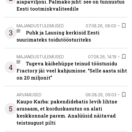
aiapaviljoni. Palmako juht: see on tunnustus
Eesti tootmiskvaliteedile
MAJANDUSTULEMUSED
07.08.26, 08:00
3
Puhk ja Lausing kerkisid Eesti
suurimateks toidutöösturiteks
MAJANDUSTULEMUSED
07.08.26, 14:19
Tugeva käibehüppe teinud tööstusidu
4
Fractory jäi veel kahjumisse. “Selle aasta siht
on 20 miljonit”
ARVAMUSED
06.08.26, 09:03
Kaupo Karba: pakendidebatis levib lihtne
5
arusaam, et korduskasutus on alati
keskkonnale parem. Analüüsid näitavad
teistsugust pilti