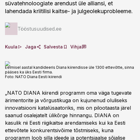
süvatehnoloogiate arendust üle alliansi, et
lahendada kriitilisi kaitse- ja julgeolekuprobleeme.
Tööstusuudised.ee
Kuula
Jaga
Salvesta
Vihja
Eelmisel aastal kandideeris Diana kiirendisse üle 1300 ettevõtte, sinna
pääses ka üks Eesti firma.
Foto:
NATO Diana Eesti kiirendi
„NATO DIANA kiirendi programm oma väga tugevate
ärimentorite ja võrgustikuga on kujunenud oluliseks
innovatsiooni katalüsaatoriks, mis on pilootaasta järel
saanud osalejatelt ülikõrge hinnangu. DIANA on
kasulik nii Eesti riigikaitse arendamiseks kui ka Eesti
ettevõtete konkurentsivõime tõstmiseks, kuna
programm loob silla ideede ja potentsiaalse sõjalise