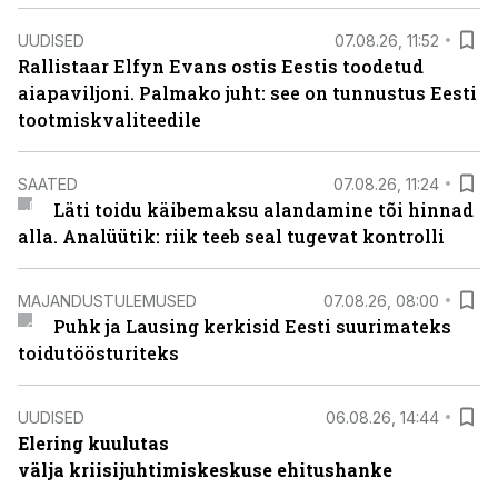
UUDISED
07.08.26, 11:52
Rallistaar Elfyn Evans ostis Eestis toodetud
aiapaviljoni. Palmako juht: see on tunnustus Eesti
tootmiskvaliteedile
SAATED
07.08.26, 11:24
Läti toidu käibemaksu alandamine tõi hinnad
alla. Analüütik: riik teeb seal tugevat kontrolli
MAJANDUSTULEMUSED
07.08.26, 08:00
Puhk ja Lausing kerkisid Eesti suurimateks
toidutöösturiteks
UUDISED
06.08.26, 14:44
Elering kuulutas
välja kriisijuhtimiskeskuse ehitushanke