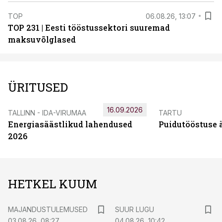
TOP
06.08.26, 13:07
TOP 231 | Eesti tööstussektori suuremad
maksuvõlglased
ÜRITUSED
16.09.2026
TALLINN - IDA-VIRUMAA
TARTU
Energiasäästlikud lahendused
Puidutööstuse 
2026
HETKEL KUUM
MAJANDUSTULEMUSED
SUUR LUGU
03.08.26, 08:27
04.08.26, 10:42