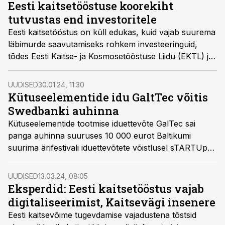
Eesti kaitsetööstuse koorekiht
tutvustas end investoritele
Eesti kaitsetööstus on küll edukas, kuid vajab suurema
läbimurde saavutamiseks rohkem investeeringuid,
tõdes Eesti Kaitse- ja Kosmosetööstuse Liidu (EKTL) ja
NATO DIANA kiirendi demopäeval EKTLi tegevjuht
Kalev Koidumäe.
UUDISED
30.01.24, 11:30
Kütuseelementide idu GaltTec võitis
Swedbanki auhinna
Kütuseelementide tootmise iduettevõte GalTec sai
panga auhinna suuruses 10 000 eurot Baltikumi
suurima ärifestivali iduettevõtete võistlusel sTARTUp
Pitching 2024.
UUDISED
13.03.24, 08:05
Eksperdid: Eesti kaitsetööstus vajab
digitaliseerimist, Kaitsevägi insenere
Eesti kaitsevõime tugevdamise vajadustena tõstsid