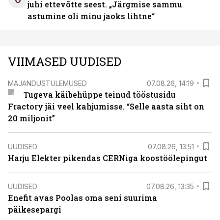
juhi ettevõtte seest. „Järgmise sammu
astumine oli minu jaoks lihtne“
VIIMASED UUDISED
MAJANDUSTULEMUSED
07.08.26, 14:19
Tugeva käibehüppe teinud tööstusidu
Fractory jäi veel kahjumisse. “Selle aasta siht on
20 miljonit”
UUDISED
07.08.26, 13:51
Harju Elekter pikendas CERNiga koostöölepingut
UUDISED
07.08.26, 13:35
Enefit avas Poolas oma seni suurima
päikesepargi