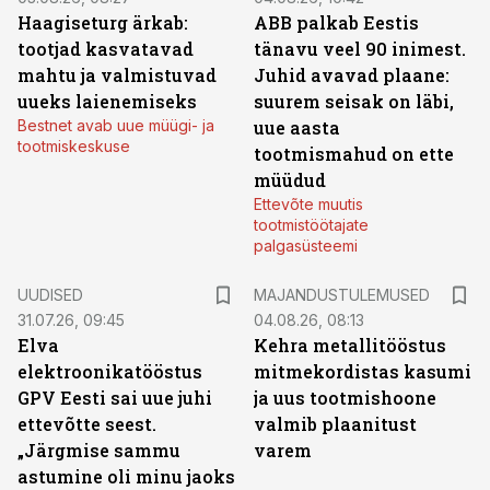
Haagiseturg ärkab:
ABB palkab Eestis
tootjad kasvatavad
tänavu veel 90 inimest.
mahtu ja valmistuvad
Juhid avavad plaane:
uueks laienemiseks
suurem seisak on läbi,
Bestnet avab uue müügi- ja
uue aasta
tootmiskeskuse
tootmismahud on ette
müüdud
Ettevõte muutis
tootmistöötajate
palgasüsteemi
UUDISED
MAJANDUSTULEMUSED
31.07.26, 09:45
04.08.26, 08:13
Elva
Kehra metallitööstus
elektroonikatööstus
mitmekordistas kasumi
GPV Eesti sai uue juhi
ja uus tootmishoone
ettevõtte seest.
valmib plaanitust
„Järgmise sammu
varem
astumine oli minu jaoks