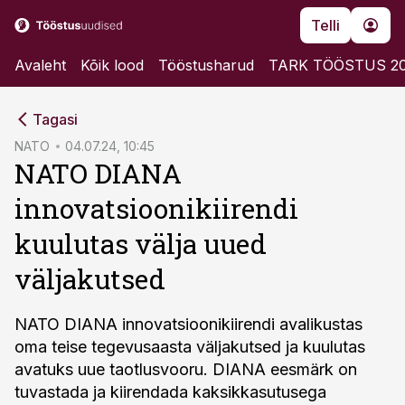
Telli
Avaleht
Kõik lood
Tööstusharud
TARK TÖÖSTUS 2
cebook
Tagasi
Twitter)
NATO
04.07.24, 10:45
NATO DIANA
kedIn
innovatsioonikiirendi
ail
kuulutas välja uued
k
väljakutsed
NATO DIANA innovatsioonikiirendi avalikustas
oma teise tegevusaasta väljakutsed ja kuulutas
avatuks uue taotlusvooru. DIANA eesmärk on
tuvastada ja kiirendada kaksikkasutusega