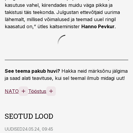
kasutuse vahel, kiirendades muidu väga pikka ja
takistusi täis teekonda. Julgustan ettevõtjaid uurima
lähemalt, millised võimalused ja teemad uuel ringil
kaasatud on,“ ütles kaitseminister
Hanno Pevkur
.
See teema pakub huvi?
Hakka neid märksõnu jälgima
ja saad alati teavituse, kui sel teemal ilmub midagi uut!
NATO
Tööstus
SEOTUD LOOD
UUDISED
24.05.24, 09:45