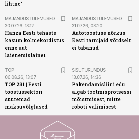
lihtne“
MAJANDUSTULEMUSED
MAJANDUSTULEMUSED
30.07.26, 13:12
31.07.26, 08:20
Hanza Eesti tehaste
Autotööstuse nõrkus
kasum kolmekordistus
Eesti tarnijaid võrdselt
enne uut
ei tabanud
laienemislainet
ST
TOP
SISUTURUNDUS
06.08.26, 13:07
13.07.26, 14:36
TOP 231 | Eesti
Pakendamisliini edu
tööstussektori
algab tootmisprotsessi
suuremad
mõistmisest, mitte
maksuvõlglased
roboti valimisest