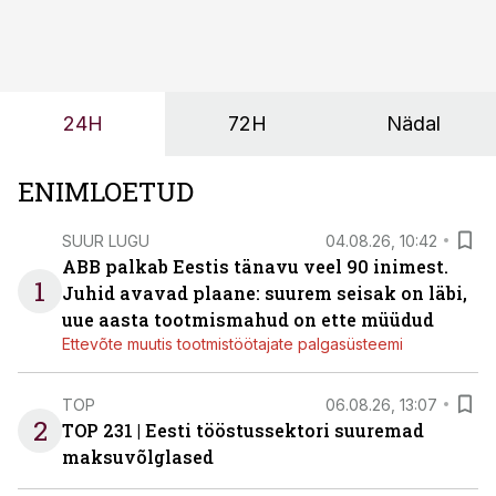
seisab, töö katkeb või masin ei vasta töötingimustele,
ei tähenda see ettevõtte jaoks ainult tehnilist
probleemi, vaid otsest rahalist kulu, venivaid tähtaegu
ja suuremaid riske tööohutusele.
24H
72H
Nädal
ENIMLOETUD
SUUR LUGU
04.08.26, 10:42
ABB palkab Eestis tänavu veel 90 inimest.
1
Juhid avavad plaane: suurem seisak on läbi,
uue aasta tootmismahud on ette müüdud
Ettevõte muutis tootmistöötajate palgasüsteemi
TOP
06.08.26, 13:07
2
TOP 231 | Eesti tööstussektori suuremad
maksuvõlglased