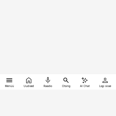
Menüü
Uudised
Raadio
Otsing
AI Chat
Logi sisse
Vana-Lõuna 39/1, 19094 Tallinn