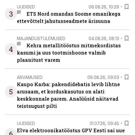
UUDISED
06.08.26, 10:29
3
ETS Nord omandas Soome omanikega
ettevõttelt jahutusseadmete ärisuuna
MAJANDUSTULEMUSED
04.08.26, 08:13
Kehra metallitööstus mitmekordistas
4
kasumi ja uus tootmishoone valmib
plaanitust varem
ARVAMUSED
06.08.26, 09:03
Kaupo Karba: pakendidebatis levib lihtne
5
arusaam, et korduskasutus on alati
keskkonnale parem. Analüüsid näitavad
teistsugust pilti
UUDISED
31.07.26, 09:45
Elva elektroonikatööstus GPV Eesti sai uue
6