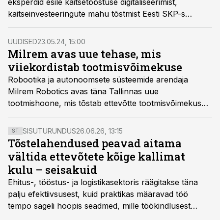
eksperdid esile kaitsetööstuse digitaliseerimist,
kaitseinvesteeringute mahu tõstmist Eesti SKP-s
kolmelt protsendilt viiele ning riigi- ja erasektori
senisest paremat koostöövajadust, leiti kaitse- ja
UUDISED
23.05.24, 15:00
kosmosetööstuse teemalisel CGI arutelul.
Milrem avas uue tehase, mis
viiekordistab tootmisvõimekuse
Robootika ja autonoomsete süsteemide arendaja
Milrem Robotics avas täna Tallinnas uue
tootmishoone, mis tõstab ettevõtte tootmisvõimekuse
viiekordseks.
SISUTURUNDUS
26.06.26, 13:15
ST
Tõstelahendused peavad aitama
vältida ettevõtete kõige kallimat
kulu – seisakuid
Ehitus-, tööstus- ja logistikasektoris räägitakse täna
palju efektiivsusest, kuid praktikas määravad töö
tempo sageli hoopis seadmed, mille töökindlusest
sõltub kogu objekti või tootmise sujuvus. Kui tõstuk