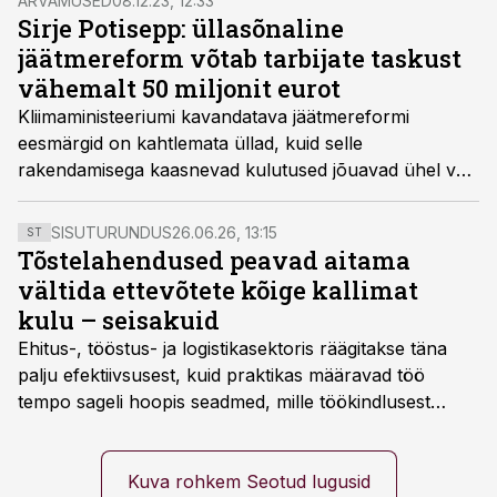
ARVAMUSED
08.12.23, 12:33
Sirje Potisepp: üllasõnaline
jäätmereform võtab tarbijate taskust
vähemalt 50 miljonit eurot
Kliimaministeeriumi kavandatava jäätmereformi
eesmärgid on kahtlemata üllad, kuid selle
rakendamisega kaasnevad kulutused jõuavad ühel või
teisel moel ikka tarbija rahakotini, kirjutab Eesti
Toiduainetööstuse Liidu juhataja Sirje Potisepp.
SISUTURUNDUS
26.06.26, 13:15
ST
Tõstelahendused peavad aitama
vältida ettevõtete kõige kallimat
kulu – seisakuid
Ehitus-, tööstus- ja logistikasektoris räägitakse täna
palju efektiivsusest, kuid praktikas määravad töö
tempo sageli hoopis seadmed, mille töökindlusest
sõltub kogu objekti või tootmise sujuvus. Kui tõstuk
seisab, töö katkeb või masin ei vasta töötingimustele,
ei tähenda see ettevõtte jaoks ainult tehnilist
Kuva rohkem Seotud lugusid