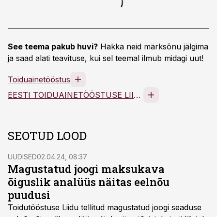
See teema pakub huvi?
Hakka neid märksõnu jälgima
ja saad alati teavituse, kui sel teemal ilmub midagi uut!
Toiduainetööstus
EESTI TOIDUAINETÖÖSTUSE LIIT MTÜ
SEOTUD LOOD
UUDISED
02.04.24, 08:37
Magustatud joogi maksukava
õiguslik analüüs näitas eelnõu
puudusi
Toidutööstuse Liidu tellitud magustatud joogi seaduse