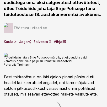
uudistega oma uksi sulgevatest ettevõtetest,
ütles Toiduliidu juhataja Sirje Potisepp täna
toidutööstuse 18. aastakonverentsi avakõnes.
Tööstusuudised.ee
Kuula
Jaga
Salvesta
Vihja
Toiduliidu juhataja Sirje Potisepp märgib, et ei puuduta vaid
karastusjooke, vaid palju suuremat hulka tooteid.
Foto:
Liis Treimann
Eesti toidutööstus on läbi ajaloo pinnal püsinud nii
headel kui keerulistel aegadel, ent täna mõjutavad
sektori jätkusuutlikkust varasemast enim poliitilised
otsused, mis seavad ettevõtted raskete valikute ette.