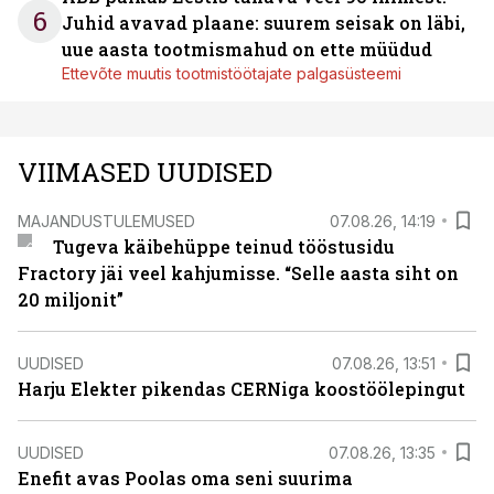
6
Juhid avavad plaane: suurem seisak on läbi,
uue aasta tootmismahud on ette müüdud
Ettevõte muutis tootmistöötajate palgasüsteemi
VIIMASED UUDISED
MAJANDUSTULEMUSED
07.08.26, 14:19
Tugeva käibehüppe teinud tööstusidu
Fractory jäi veel kahjumisse. “Selle aasta siht on
20 miljonit”
UUDISED
07.08.26, 13:51
Harju Elekter pikendas CERNiga koostöölepingut
UUDISED
07.08.26, 13:35
Enefit avas Poolas oma seni suurima