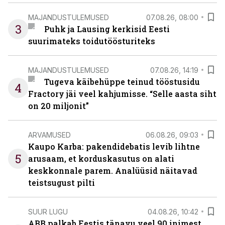
MAJANDUSTULEMUSED
07.08.26, 08:00
3
Puhk ja Lausing kerkisid Eesti
suurimateks toidutöösturiteks
MAJANDUSTULEMUSED
07.08.26, 14:19
Tugeva käibehüppe teinud tööstusidu
4
Fractory jäi veel kahjumisse. “Selle aasta siht
on 20 miljonit”
ARVAMUSED
06.08.26, 09:03
Kaupo Karba: pakendidebatis levib lihtne
5
arusaam, et korduskasutus on alati
keskkonnale parem. Analüüsid näitavad
teistsugust pilti
SUUR LUGU
04.08.26, 10:42
ABB palkab Eestis tänavu veel 90 inimest.