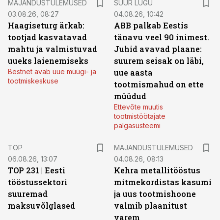
MAJANDUSTULEMUSED
SUUR LUGU
03.08.26, 08:27
04.08.26, 10:42
Haagiseturg ärkab:
ABB palkab Eestis
tootjad kasvatavad
tänavu veel 90 inimest.
mahtu ja valmistuvad
Juhid avavad plaane:
uueks laienemiseks
suurem seisak on läbi,
Bestnet avab uue müügi- ja
uue aasta
tootmiskeskuse
tootmismahud on ette
müüdud
Ettevõte muutis
tootmistöötajate
palgasüsteemi
TOP
MAJANDUSTULEMUSED
06.08.26, 13:07
04.08.26, 08:13
TOP 231 | Eesti
Kehra metallitööstus
tööstussektori
mitmekordistas kasumi
suuremad
ja uus tootmishoone
maksuvõlglased
valmib plaanitust
varem