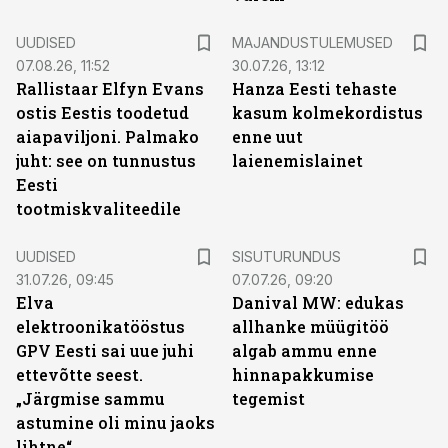
UUDISED
MAJANDUSTULEMUSED
07.08.26, 11:52
30.07.26, 13:12
Rallistaar Elfyn Evans
Hanza Eesti tehaste
ostis Eestis toodetud
kasum kolmekordistus
aiapaviljoni. Palmako
enne uut
juht: see on tunnustus
laienemislainet
Eesti
tootmiskvaliteedile
ST
UUDISED
SISUTURUNDUS
31.07.26, 09:45
07.07.26, 09:20
Elva
Danival MW: edukas
elektroonikatööstus
allhanke müügitöö
GPV Eesti sai uue juhi
algab ammu enne
ettevõtte seest.
hinnapakkumise
„Järgmise sammu
tegemist
astumine oli minu jaoks
lihtne“