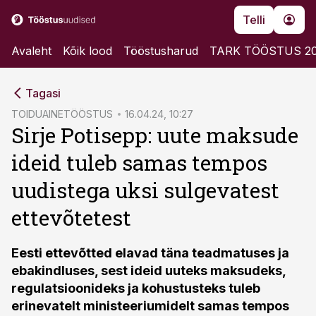
Telli
Avaleht
Kõik lood
Tööstusharud
TARK TÖÖSTUS 2
cebook
Tagasi
Twitter)
TOIDUAINETÖÖSTUS
16.04.24, 10:27
Sirje Potisepp: uute maksude
kedIn
ideid tuleb samas tempos
ail
uudistega uksi sulgevatest
k
ettevõtetest
Eesti ettevõtted elavad täna teadmatuses ja
ebakindluses, sest ideid uuteks maksudeks,
regulatsioonideks ja kohustusteks tuleb
erinevatelt ministeeriumidelt samas tempos