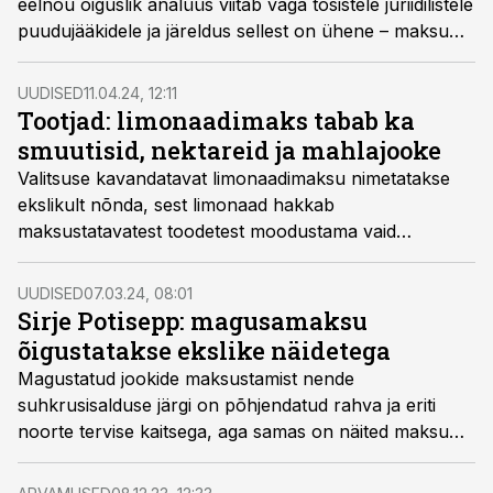
eelnõu õiguslik analüüs viitab väga tõsistele juriidilistele
puudujääkidele ja järeldus sellest on ühene – maksu
kehtestamine oleks õigustatud vaid juhul, kui tootjad
keelduksid vabatahtlikult jookide suhkrusisaldust
UUDISED
11.04.24, 12:11
vähendamast.
Tootjad: limonaadimaks tabab ka
smuutisid, nektareid ja mahlajooke
Valitsuse kavandatavat limonaadimaksu nimetatakse
ekslikult nõnda, sest limonaad hakkab
maksustatavatest toodetest moodustama vaid
kolmandiku. Maksu alla lähevad aga ka mahlajoogid,
nektarid, maitseveed ja näiteks smuutid, märgivad
UUDISED
07.03.24, 08:01
joogitootjad.
Sirje Potisepp: magusamaksu
õigustatakse ekslike näidetega
Magustatud jookide maksustamist nende
suhkrusisalduse järgi on põhjendatud rahva ja eriti
noorte tervise kaitsega, aga samas on näited maksu
kasulikust mõjust pehmelt öeldes kaheldavad, kirjutab
Toiduliidu juht Sirje Potisepp.