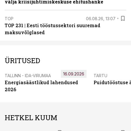
välja kriisijuhtimiskeskuse ehitushanke
TOP
06.08.26, 13:07
TOP 231 | Eesti tööstussektori suuremad
maksuvõlglased
ÜRITUSED
16.09.2026
TALLINN - IDA-VIRUMAA
TARTU
Energiasäästlikud lahendused
Puidutööstuse 
2026
HETKEL KUUM