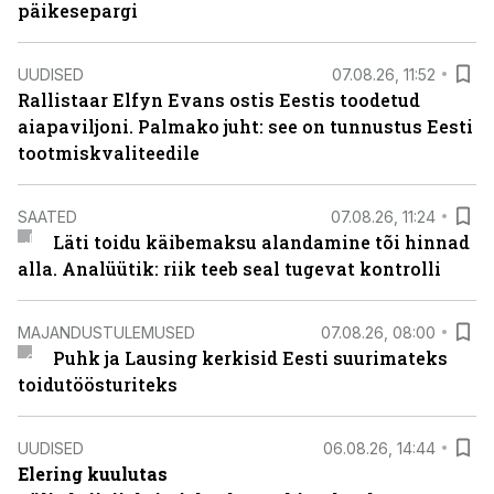
päikesepargi
UUDISED
07.08.26, 11:52
Rallistaar Elfyn Evans ostis Eestis toodetud
aiapaviljoni. Palmako juht: see on tunnustus Eesti
tootmiskvaliteedile
SAATED
07.08.26, 11:24
Läti toidu käibemaksu alandamine tõi hinnad
alla. Analüütik: riik teeb seal tugevat kontrolli
MAJANDUSTULEMUSED
07.08.26, 08:00
Puhk ja Lausing kerkisid Eesti suurimateks
toidutöösturiteks
UUDISED
06.08.26, 14:44
Elering kuulutas