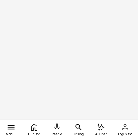
Menüü
Uudised
Raadio
Otsing
AI Chat
Logi sisse