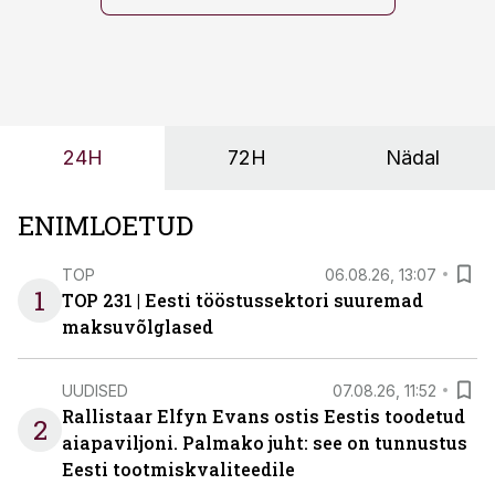
probleemi, vaid otsest rahalist kulu, venivaid tähtaegu
ja suuremaid riske tööohutusele.
24H
72H
Nädal
ENIMLOETUD
TOP
06.08.26, 13:07
1
TOP 231 | Eesti tööstussektori suuremad
maksuvõlglased
UUDISED
07.08.26, 11:52
Rallistaar Elfyn Evans ostis Eestis toodetud
2
aiapaviljoni. Palmako juht: see on tunnustus
Eesti tootmiskvaliteedile