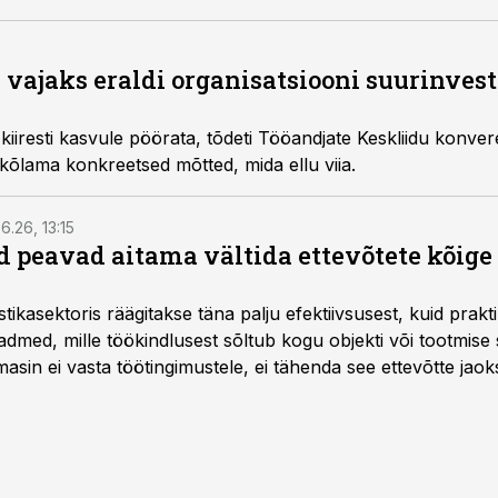
i vajaks eraldi organisatsiooni suurinvest
kiiresti kasvule pöörata, tõdeti Tööandjate Keskliidu konve
 kõlama konkreetsed mõtted, mida ellu viia.
6.26, 13:15
 peavad aitama vältida ettevõtete kõige
istikasektoris räägitakse täna palju efektiivsusest, kuid pra
dmed, mille töökindlusest sõltub kogu objekti või tootmise 
asin ei vasta töötingimustele, ei tähenda see ettevõtte jaoks 
rahalist kulu, venivaid tähtaegu ja suuremaid riske tööohutu