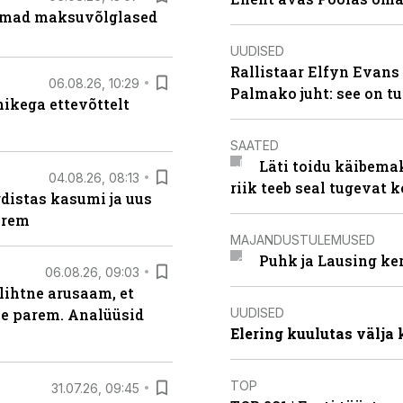
uremad maksuvõlglased
UUDISED
Rallistaar Elfyn Evans 
06.08.26, 10:29
Palmako juht: see on t
kega ettevõttelt
SAATED
Läti toidu käibema
04.08.26, 08:13
riik teeb seal tugevat k
distas kasumi ja uus
arem
MAJANDUSTULEMUSED
Puhk ja Lausing ke
06.08.26, 09:03
lihtne arusaam, et
UUDISED
le parem. Analüüsid
Elering kuulutas välja
TOP
31.07.26, 09:45