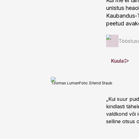
Kui me ei ta
unistus heaol
Kaubandus-T
peetud avak
Tööstus
Kuula
Toomas Luman
Foto:
Erlend Staub
„Kui suur puid
kindlasti tähe
valdkond või i
selline otsus 