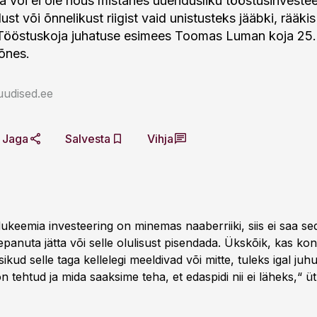
ha või ei ole nõus mistahes uuendusliku tööstusinvestee
ust või õnnelikust riigist vaid unistusteks jääbki, rääkis
ööstuskoja juhatuse esimees Toomas Luman koja 25. 
õnes.
uudised.ee
Jaga
Salvesta
Vihja
ukeemia investeering on minemas naaberriiki, siis ei saa se
lepanuta jätta või selle olulisust pisendada. Ükskõik, kas ko
sikud selle taga kellelegi meeldivad või mitte, tuleks igal juh
on tehtud ja mida saaksime teha, et edaspidi nii ei läheks,“ 