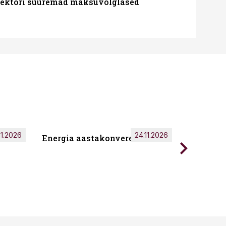
ssektori suuremad maksuvõlglased
11.2026
24.11.2026
Energia aastakonverents 2026
Tark töö