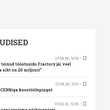
UDISED
07.08.26, 14:19
teinud tööstusidu Fractory jäi veel
a siht on 20 miljonit”
07.08.26, 13:51
s CERNiga koostöölepingut
07.08.26, 13:35
 seni suurima päikesepargi