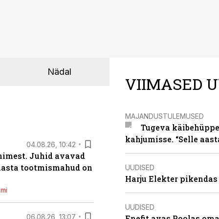
Nädal
VIIMASED U
MAJANDUSTULEMUSED
Tugeva käibehüppe 
kahjumisse. “Selle aast
04.08.26, 10:42
inimest. Juhid avavad
 aasta tootmismahud on
UUDISED
Harju Elekter pikenda
emi
UUDISED
06.08.26, 13:07
Enefit avas Poolas oma