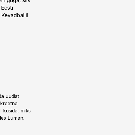
ringuga, siis
 Eesti
Kevadballil
da uudist
nkreetne
ul küsida, miks
ütles Luman.