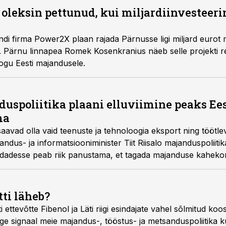
 oleksin pettunud, kui miljardiinvesteeri
andi firma Power2X plaan rajada Pärnusse ligi miljard eurot
. Pärnu linnapea Romek Kosenkranius näeb selle projekti re
kogu Eesti majandusele.
duspoliitika plaani elluviimine peaks Ee
ma
aavad olla vaid teenuste ja tehnoloogia eksport ning töötle
dus- ja informatsiooniminister Tiit Riisalo majanduspoliitika
dadesse peab riik panustama, et tagada majanduse kaheko
ti läheb?
ti ettevõtte Fibenol ja Läti riigi esindajate vahel sõlmitud
e signaal meie majandus-, tööstus- ja metsanduspoliitika ku