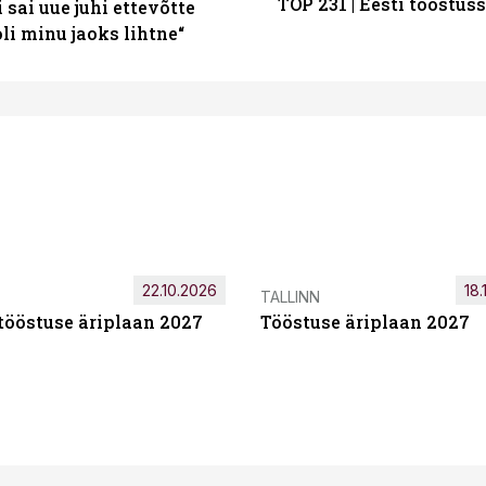
TOP 231 | Eesti tööstu
sai uue juhi ettevõtte
i minu jaoks lihtne“
22.10.2026
18.
TALLINN
tööstuse äriplaan 2027
Tööstuse äriplaan 2027