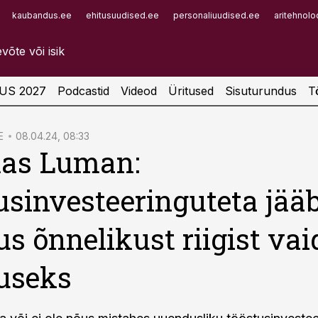
kaubandus.ee
ehitusuudised.ee
personaliuudised.ee
aritehnolo
Infopank
Radar
US 2027
Podcastid
Videod
Üritused
Sisuturundus
T
E
08.04.24, 08:33
as Luman:
usinvesteeringuteta jää
us õnnelikust riigist vai
useks