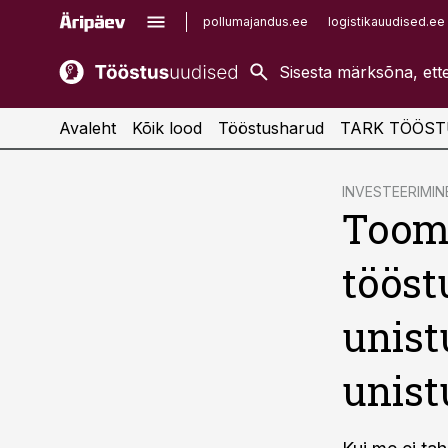
pollumajandus.ee
logistikauudised.ee
kaubandus.ee
imelineajalugu.ee
kinnisvarauudised.ee
imelineteadus.ee
Avaleht
Kõik lood
Tööstusharud
TARK TÖÖST
cebook
INVESTEERIMIN
Toom
Twitter)
kedIn
tööst
ail
unist
k
unist