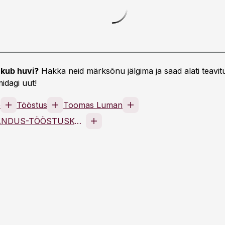
kub huvi?
Hakka neid märksõnu jälgima ja saad alati teavitu
idagi uut!
e
Tööstus
Toomas Luman
EESTI KAUBANDUS-TÖÖSTUSKODA MTÜ