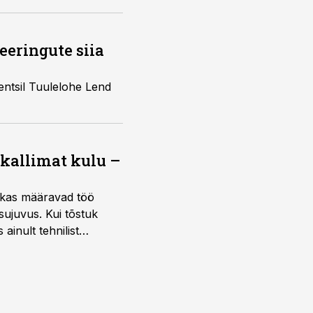
eeringute siia
rentsil Tuulelohe Lend
 kallimat kulu –
ktikas määravad töö
sujuvus. Kui tõstuk
ainult tehnilist
sele.