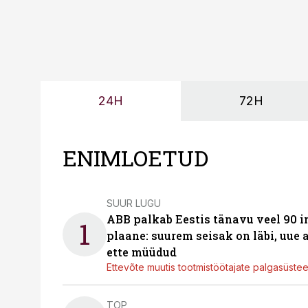
24H
72H
ENIMLOETUD
SUUR LUGU
ABB palkab Eestis tänavu veel 90 
1
plaane: suurem seisak on läbi, uue
ette müüdud
Ettevõte muutis tootmistöötajate palgasüste
TOP