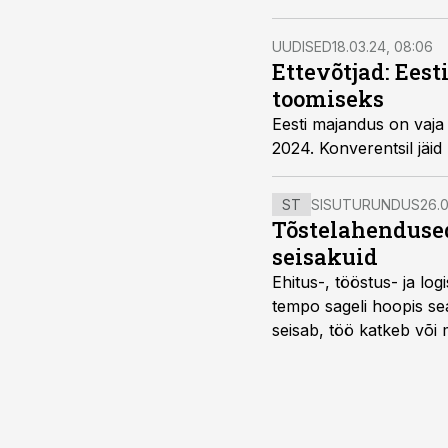
UUDISED
18.03.24, 08:06
Ettevõtjad: Eest
toomiseks
Eesti majandus on vaja 
2024. Konverentsil jäid
ST
SISUTURUNDUS
26.0
Tõstelahendused
seisakuid
Ehitus-, tööstus- ja log
tempo sageli hoopis sea
seisab, töö katkeb või m
probleemi, vaid otsest 