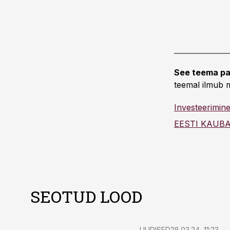
See teema pa
teemal ilmub m
Investeerimin
SEOTUD LOOD
UUDISED
28.03.24, 11:23