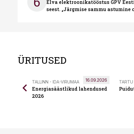
6
Elva elektroonikatööstus GPV Eesti 
seest. „Järgmise sammu astumine ol
ÜRITUSED
16.09.2026
TALLINN - IDA-VIRUMAA
TARTU
Energiasäästlikud lahendused
Puidu
2026