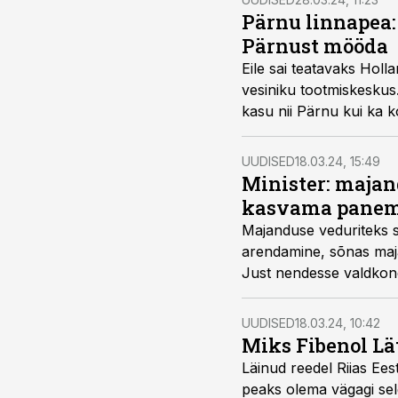
Pärnu linnapea:
Pärnust mööda
Eile sai teatavaks Holl
vesiniku tootmiskeskus
kasu nii Pärnu kui ka 
UUDISED
18.03.24, 15:49
Minister: majan
kasvama pane
Majanduse veduriteks s
arendamine, sõnas majan
Just nendesse valdkon
aastaks.
UUDISED
18.03.24, 10:42
Miks Fibenol Lät
Läinud reedel Riias Ees
peaks olema vägagi selg