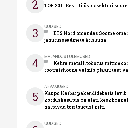
2
TOP 231 | Eesti tööstussektori su
UUDISED
3
ETS Nord omandas Soome omani
jahutusseadmete ärisuuna
MAJANDUSTULEMUSED
4
Kehra metallitööstus mitmekor
tootmishoone valmib plaanitust v
ARVAMUSED
5
Kaupo Karba: pakendidebatis levib 
korduskasutus on alati keskkonna
näitavad teistsugust pilti
UUDISED