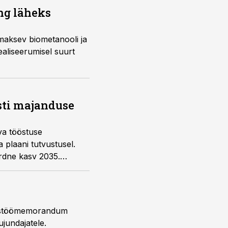
ng läheks
 maksev biometanooli ja
aliseerumisel suurt
sti majanduse
va tööstuse
 plaani tutvustusel.
rdne kasv 2035.
 koostöömemorandum
jundajatele.