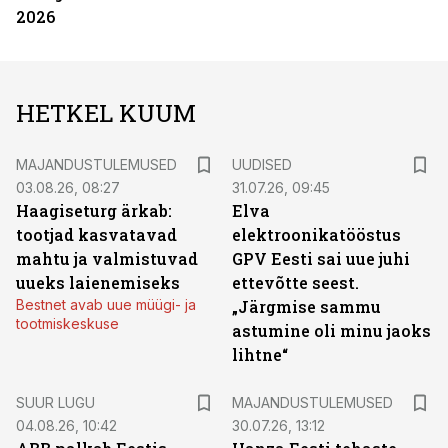
2026
HETKEL KUUM
MAJANDUSTULEMUSED
UUDISED
03.08.26, 08:27
31.07.26, 09:45
Haagiseturg ärkab:
Elva
tootjad kasvatavad
elektroonikatööstus
mahtu ja valmistuvad
GPV Eesti sai uue juhi
uueks laienemiseks
ettevõtte seest.
Bestnet avab uue müügi- ja
„Järgmise sammu
tootmiskeskuse
astumine oli minu jaoks
lihtne“
SUUR LUGU
MAJANDUSTULEMUSED
04.08.26, 10:42
30.07.26, 13:12