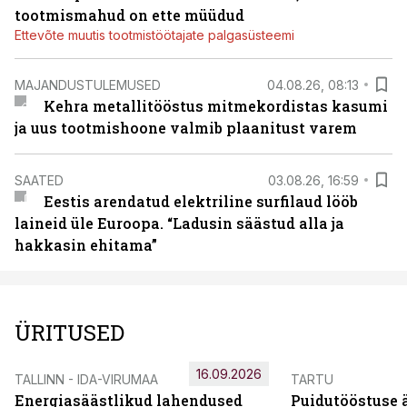
tootmismahud on ette müüdud
Ettevõte muutis tootmistöötajate palgasüsteemi
MAJANDUSTULEMUSED
04.08.26, 08:13
Kehra metallitööstus mitmekordistas kasumi
ja uus tootmishoone valmib plaanitust varem
SAATED
03.08.26, 16:59
Eestis arendatud elektriline surfilaud lööb
laineid üle Euroopa. “Ladusin säästud alla ja
hakkasin ehitama”
ÜRITUSED
16.09.2026
TALLINN - IDA-VIRUMAA
TARTU
Energiasäästlikud lahendused
Puidutööstuse 