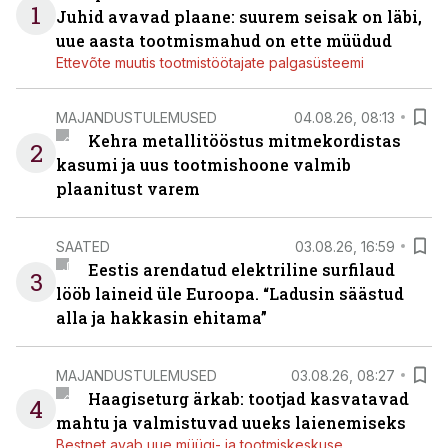
1
Juhid avavad plaane: suurem seisak on läbi,
uue aasta tootmismahud on ette müüdud
Ettevõte muutis tootmistöötajate palgasüsteemi
MAJANDUSTULEMUSED
04.08.26, 08:13
Kehra metallitööstus mitmekordistas
2
kasumi ja uus tootmishoone valmib
plaanitust varem
SAATED
03.08.26, 16:59
Eestis arendatud elektriline surfilaud
3
lööb laineid üle Euroopa. “Ladusin säästud
alla ja hakkasin ehitama”
MAJANDUSTULEMUSED
03.08.26, 08:27
Haagiseturg ärkab: tootjad kasvatavad
4
mahtu ja valmistuvad uueks laienemiseks
Bestnet avab uue müügi- ja tootmiskeskuse