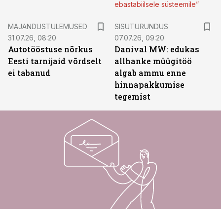
ebastabiilsele süsteemile”
ST
MAJANDUSTULEMUSED
SISUTURUNDUS
31.07.26, 08:20
07.07.26, 09:20
Autotööstuse nõrkus
Danival MW: edukas
Eesti tarnijaid võrdselt
allhanke müügitöö
ei tabanud
algab ammu enne
hinnapakkumise
tegemist