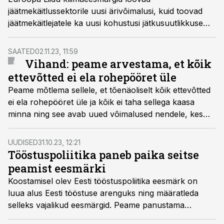
jäätmekäitlussektorile uusi ärivõimalusi, kuid toovad
jäätmekäitlejatele ka uusi kohustusi jätkusuutlikkuse
raporteerimiseks, kirjutab KPMG keskkonna ekspert ja
ESG trendide suunanäitaja Marilin Saluveer. Tööstused
SAATED
02.11.23, 11:59
on aktiivselt otsimas võimalusi, kuidas oma tarneahelat
Vihand: peame arvestama, et kõik
lühemaks ja kindlamaks muuta ning kindlustada
ettevõtted ei ela rohepööret üle
ligipääs väiksema jalajäljega ümbertöödeldud
Peame mõtlema sellele, et tõenäoliselt kõik ettevõtted
sisendmaterjalile.
ei ela rohepööret üle ja kõik ei taha sellega kaasa
minna ning see avab uued võimalused nendele, kes
elus püsivad, räägib äsja Aasta kestlik ettevõte 2023
tiitli võitnud A Le Coqi juht Jaanus Vihand saates
UUDISED
31.10.23, 12:21
"Fookuses: tark tööstus".
Tööstuspoliitika paneb paika seitse
peamist eesmärki
Koostamisel olev Eesti tööstuspoliitika eesmärk on
luua alus Eesti tööstuse arenguks ning määratleda
selleks vajalikud eesmärgid. Peame panustama
tööstuse arengusse, sätestab dokument.