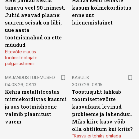
ABB palkab Eestis
Hanza Eesti tehaste
tänavu veel 90 inimest.
kasum kolmekordistus
Juhid avavad plaane:
enne uut
suurem seisak on läbi,
laienemislainet
uue aasta
tootmismahud on ette
müüdud
Ettevõte muutis
tootmistöötajate
palgasüsteemi
MAJANDUSTULEMUSED
KASULIK
04.08.26, 08:13
30.07.26, 08:15
Kehra metallitööstus
Tööstusjuht lahkab
mitmekordistas kasumi
tootmisettevõtte
ja uus tootmishoone
kasvufaasi levinud
valmib plaanitust
probleeme ja lahendusi.
varem
Miks kiire kasv võib
olla ohtlikum kui kriis?
“Kasvu ei tohiks ehitada