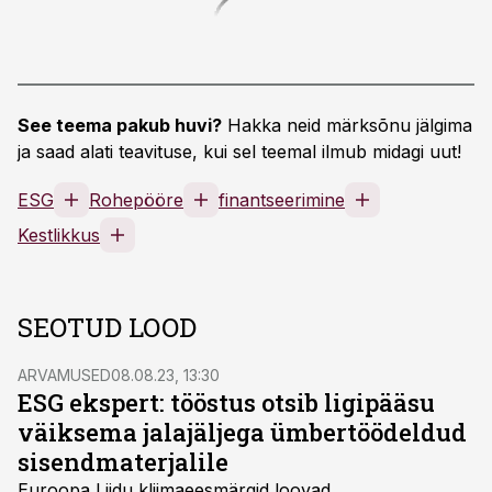
See teema pakub huvi?
Hakka neid märksõnu jälgima
ja saad alati teavituse, kui sel teemal ilmub midagi uut!
ESG
Rohepööre
finantseerimine
Kestlikkus
SEOTUD LOOD
ARVAMUSED
08.08.23, 13:30
ESG ekspert: tööstus otsib ligipääsu
väiksema jalajäljega ümbertöödeldud
sisendmaterjalile
Euroopa Liidu kliimaeesmärgid loovad