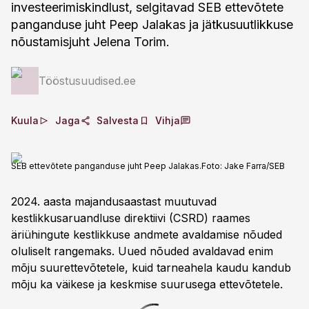
investeerimiskindlust, selgitavad SEB ettevõtete
panganduse juht Peep Jalakas ja jätkusuutlikkuse
nõustamisjuht Jelena Torim.
Tööstusuudised.ee
Kuula
Jaga
Salvesta
Vihja
SEB ettevõtete panganduse juht Peep Jalakas.
Foto:
Jake Farra/SEB
2024. aasta majandusaastast muutuvad
kestlikkusaruandluse direktiivi (CSRD) raames
äriühingute kestlikkuse andmete avaldamise nõuded
oluliselt rangemaks. Uued nõuded avaldavad enim
mõju suurettevõtetele, kuid tarneahela kaudu kandub
mõju ka väikese ja keskmise suurusega ettevõtetele.