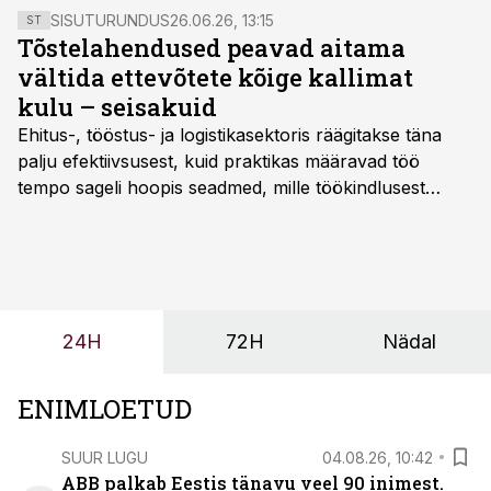
SISUTURUNDUS
26.06.26, 13:15
ST
Tõstelahendused peavad aitama
vältida ettevõtete kõige kallimat
kulu – seisakuid
Ehitus-, tööstus- ja logistikasektoris räägitakse täna
palju efektiivsusest, kuid praktikas määravad töö
tempo sageli hoopis seadmed, mille töökindlusest
sõltub kogu objekti või tootmise sujuvus. Kui tõstuk
seisab, töö katkeb või masin ei vasta töötingimustele,
ei tähenda see ettevõtte jaoks ainult tehnilist
probleemi, vaid otsest rahalist kulu, venivaid tähtaegu
ja suuremaid riske tööohutusele.
24H
72H
Nädal
ENIMLOETUD
SUUR LUGU
04.08.26, 10:42
ABB palkab Eestis tänavu veel 90 inimest.