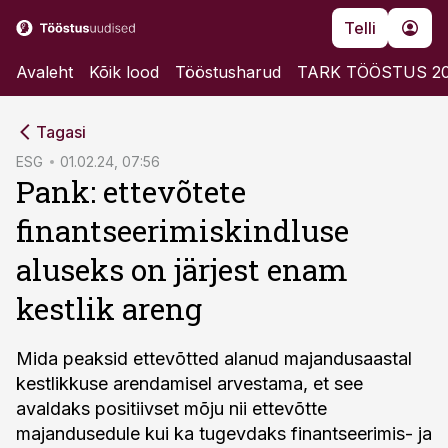
Telli
Avaleht
Kõik lood
Tööstusharud
TARK TÖÖSTUS 2
cebook
Tagasi
Twitter)
ESG
01.02.24, 07:56
Pank: ettevõtete
kedIn
finantseerimiskindluse
ail
aluseks on järjest enam
k
kestlik areng
Mida peaksid ettevõtted alanud majandusaastal
kestlikkuse arendamisel arvestama, et see
avaldaks positiivset mõju nii ettevõtte
majandusedule kui ka tugevdaks finantseerimis- ja