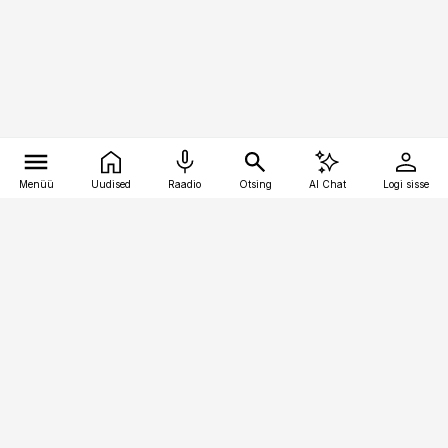
Menüü
Uudised
Raadio
Otsing
AI Chat
Logi sisse
Vana-Lõuna 39/1, 19094 Tallinn
(+372) 667 0111
toostusuudised@toostusuudised.ee
Telli
Reklaam
Firmast