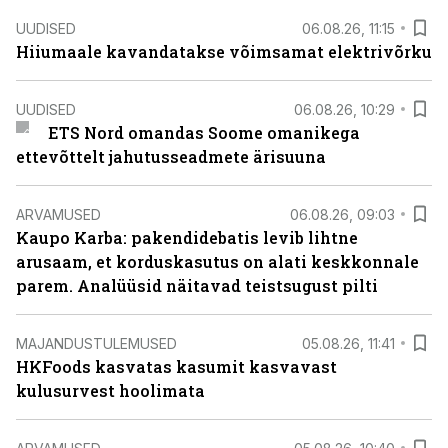
UUDISED
06.08.26, 11:15
Hiiumaale kavandatakse võimsamat elektrivõrku
UUDISED
06.08.26, 10:29
ETS Nord omandas Soome omanikega
ettevõttelt jahutusseadmete ärisuuna
ARVAMUSED
06.08.26, 09:03
Kaupo Karba: pakendidebatis levib lihtne
arusaam, et korduskasutus on alati keskkonnale
parem. Analüüsid näitavad teistsugust pilti
MAJANDUSTULEMUSED
05.08.26, 11:41
HKFoods kasvatas kasumit kasvavast
kulusurvest hoolimata