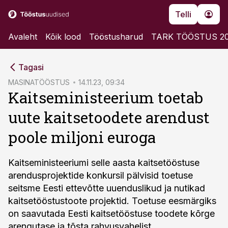
Telli
Avaleht
Kõik lood
Tööstusharud
TARK TÖÖSTUS 2
cebook
Tagasi
Twitter)
MASINATÖÖSTUS
14.11.23, 09:34
Kaitseministeerium toetab
kedIn
uute kaitsetoodete arendust
ail
poole miljoni euroga
k
Kaitseministeeriumi selle aasta kaitsetööstuse
arendusprojektide konkursil pälvisid toetuse
seitsme Eesti ettevõtte uuenduslikud ja nutikad
kaitsetööstustoote projektid. Toetuse eesmärgiks
on saavutada Eesti kaitsetööstuse toodete kõrge
arengutase ja tõsta rahvusvahelist