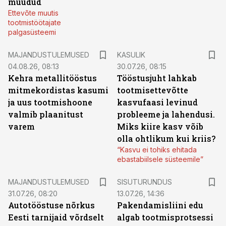
müüdud
Ettevõte muutis
tootmistöötajate
palgasüsteemi
MAJANDUSTULEMUSED
KASULIK
04.08.26, 08:13
30.07.26, 08:15
Kehra metallitööstus
Tööstusjuht lahkab
mitmekordistas kasumi
tootmisettevõtte
ja uus tootmishoone
kasvufaasi levinud
valmib plaanitust
probleeme ja lahendusi.
varem
Miks kiire kasv võib
olla ohtlikum kui kriis?
“Kasvu ei tohiks ehitada
ebastabiilsele süsteemile”
ST
MAJANDUSTULEMUSED
SISUTURUNDUS
31.07.26, 08:20
13.07.26, 14:36
Autotööstuse nõrkus
Pakendamisliini edu
Eesti tarnijaid võrdselt
algab tootmisprotsessi