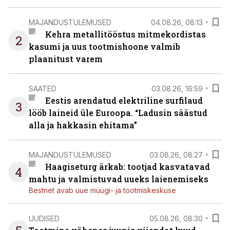
MAJANDUSTULEMUSED
04.08.26, 08:13
Kehra metallitööstus mitmekordistas
2
kasumi ja uus tootmishoone valmib
plaanitust varem
SAATED
03.08.26, 16:59
Eestis arendatud elektriline surfilaud
3
lööb laineid üle Euroopa. “Ladusin säästud
alla ja hakkasin ehitama”
MAJANDUSTULEMUSED
03.08.26, 08:27
Haagiseturg ärkab: tootjad kasvatavad
4
mahtu ja valmistuvad uueks laienemiseks
Bestnet avab uue müügi- ja tootmiskeskuse
UUDISED
05.08.26, 08:30