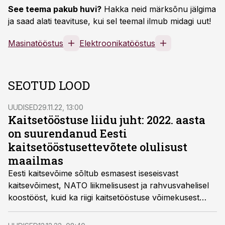
See teema pakub huvi?
Hakka neid märksõnu jälgima
ja saad alati teavituse, kui sel teemal ilmub midagi uut!
Masinatööstus
Elektroonikatööstus
SEOTUD LOOD
UUDISED
29.11.22, 13:00
Kaitsetööstuse liidu juht: 2022. aasta
on suurendanud Eesti
kaitsetööstusettevõtete olulisust
maailmas
Eesti kaitsevõime sõltub esmasest iseseisvast
kaitsevõimest, NATO liikmelisusest ja rahvusvahelisel
koostööst, kuid ka riigi kaitsetööstuse võimekusest
kõigis kaitseseisundites. Viimased heitlikud aastad on
muutnud Eesti kaitsetööstusettevõtted maailmas