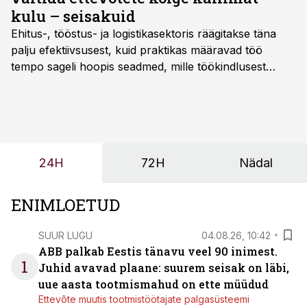
kulu – seisakuid
Ehitus-, tööstus- ja logistikasektoris räägitakse täna
palju efektiivsusest, kuid praktikas määravad töö
tempo sageli hoopis seadmed, mille töökindlusest
sõltub kogu objekti või tootmise sujuvus. Kui tõstuk
seisab, töö katkeb või masin ei vasta töötingimustele,
ei tähenda see ettevõtte jaoks ainult tehnilist
probleemi, vaid otsest rahalist kulu, venivaid tähtaegu
ja suuremaid riske tööohutusele.
24H
72H
Nädal
ENIMLOETUD
SUUR LUGU
04.08.26, 10:42
ABB palkab Eestis tänavu veel 90 inimest.
1
Juhid avavad plaane: suurem seisak on läbi,
uue aasta tootmismahud on ette müüdud
Ettevõte muutis tootmistöötajate palgasüsteemi