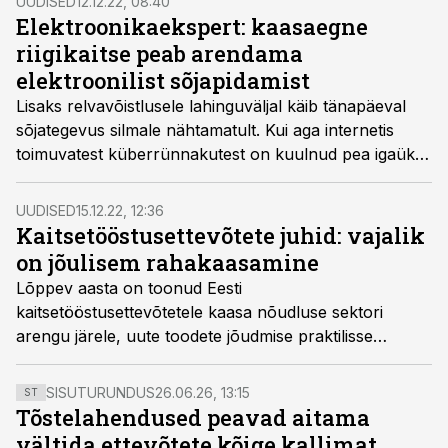
UUDISED
12.12.22, 08:40
varasemast enam nähtavamaks, kuid samal ajal ka
Elektroonikaekspert: kaasaegne
esitanud ettevõtetele väljakutseid kiireks kasvuks ja
riigikaitse peab arendama
arenguks, võttis Eesti Kaitsetööstuse Liidu tegevjuht
elektroonilist sõjapidamist
Tarmo Ränisoo lõppevat aastat kokku.
Lisaks relvavõistlusele lahinguväljal käib tänapäeval
sõjategevus silmale nähtamatult. Kui aga internetis
toimuvatest küberrünnakutest on kuulnud pea igaüks,
siis vähem teatakse, mis on elektrooniline
sõjapidamine, kinnitab Haldo-Rait Harro, kes tegi
UUDISED
15.12.22, 12:36
TalTechis magistritöö elektroonilise sõjapidamise
Kaitsetööstusettevõtete juhid: vajalik
olukorrateadlikkuse kuvamisest Eesti kaitseväes.
on jõulisem rahakaasamine
Lõppev aasta on toonud Eesti
kaitsetööstusettevõtetele kaasa nõudluse sektori
arengu järele, uute toodete jõudmise praktilisse
kasutusse ning tugevnenud rahvusvahelise koostöö.
See kõik annab lootust kasvavateks rahvusvahelisteks
SISUTURUNDUS
26.06.26, 13:15
ST
investeeringuteks, mille baasil tugevamalt maailma
Tõstelahendused peavad aitama
suurriikidega konkureerida.
vältida ettevõtete kõige kallimat