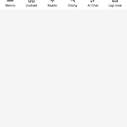
Menüü
Uudised
Raadio
Otsing
AI Chat
Logi sisse
Vana-Lõuna 39/1, 19094 Tallinn
(+372) 667 0111
toostusuudised@toostusuudised.ee
Telli
Reklaam
Firmast
Sisu kasutamisõigused
Ajakirjaniku
eetikakoodeks
Üldtingimused
Privaatsustingimused
Küpsiste poliitika
KKK
Eesti Meediaettevõtete
Eelistuste haldamine
Liit