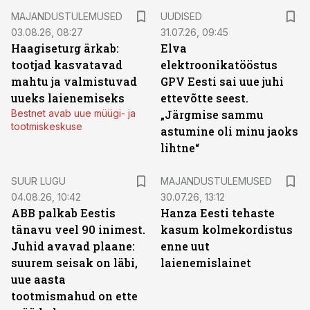
MAJANDUSTULEMUSED
UUDISED
03.08.26, 08:27
31.07.26, 09:45
Haagiseturg ärkab:
Elva
tootjad kasvatavad
elektroonikatööstus
mahtu ja valmistuvad
GPV Eesti sai uue juhi
uueks laienemiseks
ettevõtte seest.
Bestnet avab uue müügi- ja
„Järgmise sammu
tootmiskeskuse
astumine oli minu jaoks
lihtne“
SUUR LUGU
MAJANDUSTULEMUSED
04.08.26, 10:42
30.07.26, 13:12
ABB palkab Eestis
Hanza Eesti tehaste
tänavu veel 90 inimest.
kasum kolmekordistus
Juhid avavad plaane:
enne uut
suurem seisak on läbi,
laienemislainet
uue aasta
tootmismahud on ette