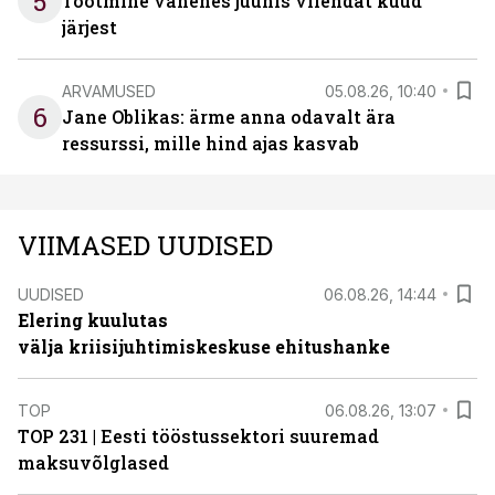
5
Tootmine vähenes juunis viiendat kuud
järjest
ARVAMUSED
05.08.26, 10:40
6
Jane Oblikas: ärme anna odavalt ära
ressurssi, mille hind ajas kasvab
VIIMASED UUDISED
UUDISED
06.08.26, 14:44
Elering kuulutas
välja kriisijuhtimiskeskuse ehitushanke
TOP
06.08.26, 13:07
TOP 231 | Eesti tööstussektori suuremad
maksuvõlglased