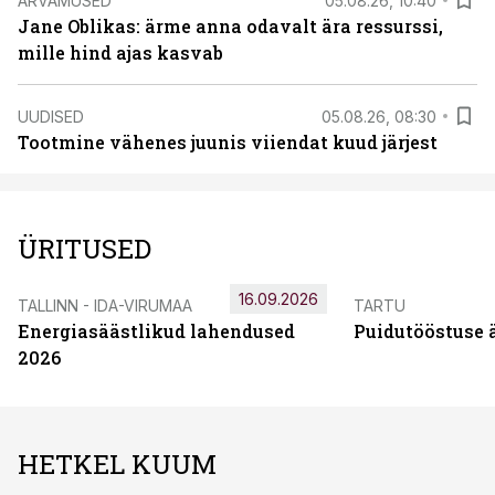
ARVAMUSED
05.08.26, 10:40
Jane Oblikas: ärme anna odavalt ära ressurssi,
mille hind ajas kasvab
UUDISED
05.08.26, 08:30
Tootmine vähenes juunis viiendat kuud järjest
ÜRITUSED
16.09.2026
TALLINN - IDA-VIRUMAA
TARTU
Energiasäästlikud lahendused
Puidutööstuse 
2026
HETKEL KUUM