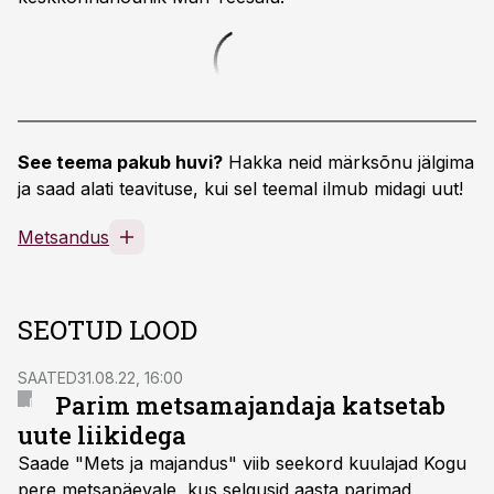
See teema pakub huvi?
Hakka neid märksõnu jälgima
ja saad alati teavituse, kui sel teemal ilmub midagi uut!
Metsandus
SEOTUD LOOD
SAATED
31.08.22, 16:00
Parim metsamajandaja katsetab
uute liikidega
Saade "Mets ja majandus" viib seekord kuulajad Kogu
pere metsapäevale, kus selgusid aasta parimad