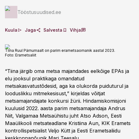
Tööstusuudised.ee
Kuula
Jaga
Salvesta
Vihja
Tiina Ruul Pärnumaalt on parim erametsaomanik aastal 2023.
Foto:
Erametsaliit
“Tiina järgib oma metsa majandades eelkõige EPAs ja
elu jooksul praktikaga omandatud
metsakasvatustõdesid, aga ka olukorda puiduturul ja
looduslikku mitmekesisust,” kirjeldas võitjat
metsamajandajate konkursi žürii. Hindamiskomisjoni
kuulusid 2022. aasta parim metsamajandaja Andrus
Niit, Valgamaa Metsaühistu juht Atso Adson, Eesti
Maaülikooli metsateadlane Kristiina Aun, KIK Eramets
kontrollispetsialist Veljo Kütt ja Eesti Erametsaliidu
keskkonnanõunik Mari Teesalu.