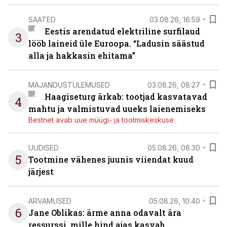
SAATED
03.08.26, 16:59
Eestis arendatud elektriline surfilaud
3
lööb laineid üle Euroopa. “Ladusin säästud
alla ja hakkasin ehitama”
MAJANDUSTULEMUSED
03.08.26, 08:27
Haagiseturg ärkab: tootjad kasvatavad
4
mahtu ja valmistuvad uueks laienemiseks
Bestnet avab uue müügi- ja tootmiskeskuse
UUDISED
05.08.26, 08:30
5
Tootmine vähenes juunis viiendat kuud
järjest
ARVAMUSED
05.08.26, 10:40
6
Jane Oblikas: ärme anna odavalt ära
ressurssi, mille hind ajas kasvab