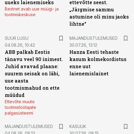
uueks laienemiseks
ettevõtte seest.
Bestnet avab uue müügi- ja
„Järgmise sammu
tootmiskeskuse
astumine oli minu jaoks
lihtne“
SUUR LUGU
MAJANDUSTULEMUSED
04.08.26, 10:42
30.07.26, 13:12
ABB palkab Eestis
Hanza Eesti tehaste
tänavu veel 90 inimest.
kasum kolmekordistus
Juhid avavad plaane:
enne uut
suurem seisak on läbi,
laienemislainet
uue aasta
tootmismahud on ette
müüdud
Ettevõte muutis
tootmistöötajate
palgasüsteemi
MAJANDUSTULEMUSED
KASULIK
04.08.26, 08:13
30.07.26, 08:15