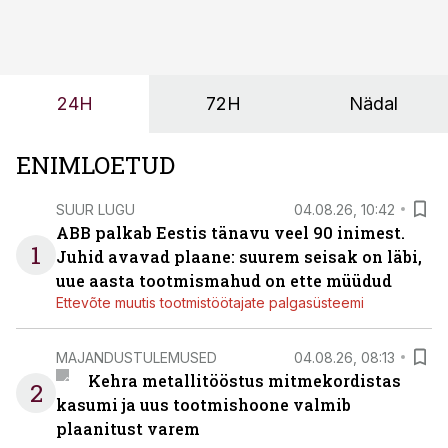
kasvanud, kliendid kaaluvad otsuseid põhjalikumalt
ning partnerit ei valita enam ainult tootmisvõimekuse
või hinnakirja järgi.
24H
72H
Nädal
ENIMLOETUD
SUUR LUGU
04.08.26, 10:42
ABB palkab Eestis tänavu veel 90 inimest.
1
Juhid avavad plaane: suurem seisak on läbi,
uue aasta tootmismahud on ette müüdud
Ettevõte muutis tootmistöötajate palgasüsteemi
MAJANDUSTULEMUSED
04.08.26, 08:13
Kehra metallitööstus mitmekordistas
2
kasumi ja uus tootmishoone valmib
plaanitust varem