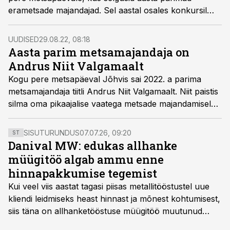
erametsade majandajad. Sel aastal osales konkursil
tosinkond metsaomanikku ning parimaks tunnistati
Andrus Niit Valgamaalt.
UUDISED
29.08.22, 08:18
Aasta parim metsamajandaja on
Andrus Niit Valgamaalt
Kogu pere metsapäeval Jõhvis sai 2022. a parima
metsamajandaja tiitli Andrus Niit Valgamaalt. Niit paistis
silma oma pikaajalise vaatega metsade majandamisele
ning läbimõeldud ja teadmispõhiste metsamajandamise
praktikate poolest.
SISUTURUNDUS
07.07.26, 09:20
ST
Danival MW: edukas allhanke
müügitöö algab ammu enne
hinnapakkumise tegemist
Kui veel viis aastat tagasi piisas metallitööstustel uue
kliendi leidmiseks heast hinnast ja mõnest kohtumisest,
siis täna on allhanketööstuse müügitöö muutunud
märksa pikemaks ja süsteemsemaks. Konkurents on