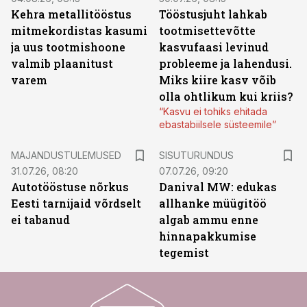
Kehra metallitööstus
Tööstusjuht lahkab
mitmekordistas kasumi
tootmisettevõtte
ja uus tootmishoone
kasvufaasi levinud
valmib plaanitust
probleeme ja lahendusi.
varem
Miks kiire kasv võib
olla ohtlikum kui kriis?
“Kasvu ei tohiks ehitada
ebastabiilsele süsteemile”
ST
MAJANDUSTULEMUSED
SISUTURUNDUS
31.07.26, 08:20
07.07.26, 09:20
Autotööstuse nõrkus
Danival MW: edukas
Eesti tarnijaid võrdselt
allhanke müügitöö
ei tabanud
algab ammu enne
hinnapakkumise
tegemist