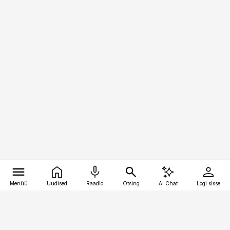
Menüü
Uudised
Raadio
Otsing
AI Chat
Logi sisse
Vana-Lõuna 39/1, 19094 Tallinn