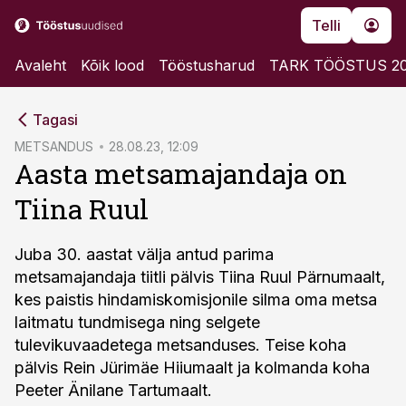
Telli
Avaleht
Kõik lood
Tööstusharud
TARK TÖÖSTUS 2
cebook
Tagasi
Twitter)
METSANDUS
28.08.23, 12:09
Aasta metsamajandaja on
kedIn
Tiina Ruul
ail
k
Juba 30. aastat välja antud parima
metsamajandaja tiitli pälvis Tiina Ruul Pärnumaalt,
kes paistis hindamiskomisjonile silma oma metsa
laitmatu tundmisega ning selgete
tulevikuvaadetega metsanduses. Teise koha
pälvis Rein Jürimäe Hiiumaalt ja kolmanda koha
Peeter Änilane Tartumaalt.