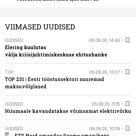
VIIMASED UUDISED
UUDISED
06.08.26, 14:44
Elering kuulutas
välja kriisijuhtimiskeskuse ehitushanke
TOP
06.08.26, 13:07
TOP 231 | Eesti tööstussektori suuremad
maksuvõlglased
UUDISED
06.08.26, 11:15
Hiiumaale kavandatakse võimsamat elektrivõrku
UUDISED
06.08.26, 10:29
ETS Nord omandas Soome omanikega