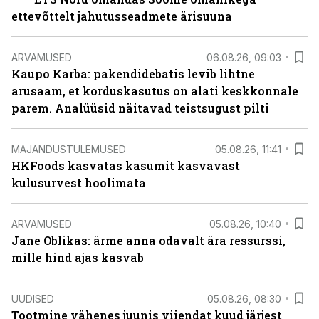
ettevõttelt jahutusseadmete ärisuuna
ARVAMUSED
06.08.26, 09:03
Kaupo Karba: pakendidebatis levib lihtne
arusaam, et korduskasutus on alati keskkonnale
parem. Analüüsid näitavad teistsugust pilti
MAJANDUSTULEMUSED
05.08.26, 11:41
HKFoods kasvatas kasumit kasvavast
kulusurvest hoolimata
ARVAMUSED
05.08.26, 10:40
Jane Oblikas: ärme anna odavalt ära ressurssi,
mille hind ajas kasvab
UUDISED
05.08.26, 08:30
Tootmine vähenes juunis viiendat kuud järjest