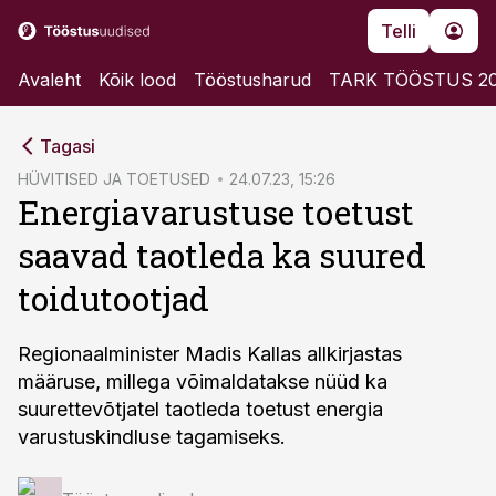
Telli
Avaleht
Kõik lood
Tööstusharud
TARK TÖÖSTUS 2
cebook
Tagasi
Twitter)
HÜVITISED JA TOETUSED
24.07.23, 15:26
Energiavarustuse toetust
kedIn
saavad taotleda ka suured
ail
toidutootjad
k
Regionaalminister Madis Kallas allkirjastas
määruse, millega võimaldatakse nüüd ka
suurettevõtjatel taotleda toetust energia
varustuskindluse tagamiseks.