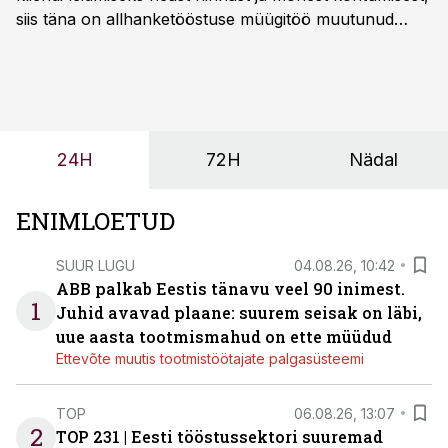
siis täna on allhanketööstuse müügitöö muutunud
märksa pikemaks ja süsteemsemaks. Konkurents on
kasvanud, kliendid kaaluvad otsuseid põhjalikumalt
ning partnerit ei valita enam ainult tootmisvõimekuse
või hinnakirja järgi.
24H
72H
Nädal
ENIMLOETUD
SUUR LUGU
04.08.26, 10:42
ABB palkab Eestis tänavu veel 90 inimest.
1
Juhid avavad plaane: suurem seisak on läbi,
uue aasta tootmismahud on ette müüdud
Ettevõte muutis tootmistöötajate palgasüsteemi
TOP
06.08.26, 13:07
2
TOP 231 | Eesti tööstussektori suuremad