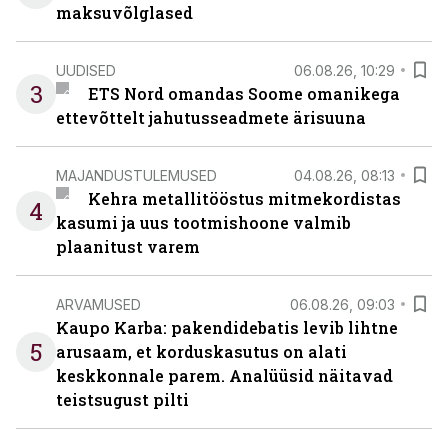
maksuvõlglased
UUDISED
06.08.26, 10:29
3
ETS Nord omandas Soome omanikega
ettevõttelt jahutusseadmete ärisuuna
MAJANDUSTULEMUSED
04.08.26, 08:13
Kehra metallitööstus mitmekordistas
4
kasumi ja uus tootmishoone valmib
plaanitust varem
ARVAMUSED
06.08.26, 09:03
Kaupo Karba: pakendidebatis levib lihtne
5
arusaam, et korduskasutus on alati
keskkonnale parem. Analüüsid näitavad
teistsugust pilti