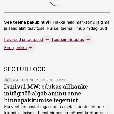
See teema pakub huvi?
Hakka neid märksõnu jälgima
ja saad alati teavituse, kui sel teemal ilmub midagi uut!
hüvitised ja toetused
Toiduainetööstus
Energeetika
SEOTUD LOOD
SISUTURUNDUS
07.07.26, 09:20
ST
Danival MW: edukas allhanke
müügitöö algab ammu enne
hinnapakkumise tegemist
Kui veel viis aastat tagasi piisas metallitööstustel uue
kliendi leidmiseks heast hinnast ja mõnest kohtumisest,