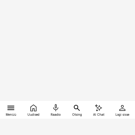
Menüü
Uudised
Raadio
Otsing
AI Chat
Logi sisse