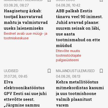
03.08.26, 08:27
04.08.26, 10:42
Haagiseturg ärkab:
ABB palkab Eestis
tootjad kasvatavad
tänavu veel 90 inimest.
mahtu ja valmistuvad
Juhid avavad plaane:
uueks laienemiseks
suurem seisak on läbi,
Bestnet avab uue müügi- ja
uue aasta
tootmiskeskuse
tootmismahud on ette
müüdud
Ettevõte muutis
tootmistöötajate
palgasüsteemi
UUDISED
MAJANDUSTULEMUSED
31.07.26, 09:45
04.08.26, 08:13
Elva
Kehra metallitööstus
elektroonikatööstus
mitmekordistas kasumi
GPV Eesti sai uue juhi
ja uus tootmishoone
ettevõtte seest.
valmib plaanitust
„Järgmise sammu
varem