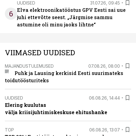
UUDISED
31.07.26, 09:45
Elva elektroonikatööstus GPV Eesti sai uue
6
juhi ettevõtte seest. „Järgmise sammu
astumine oli minu jaoks lihtne“
VIIMASED UUDISED
MAJANDUSTULEMUSED
07.08.26, 08:00
Puhk ja Lausing kerkisid Eesti suurimateks
toidutöösturiteks
UUDISED
06.08.26, 14:44
Elering kuulutas
välja kriisijuhtimiskeskuse ehitushanke
TOP
06.08.26, 13:07