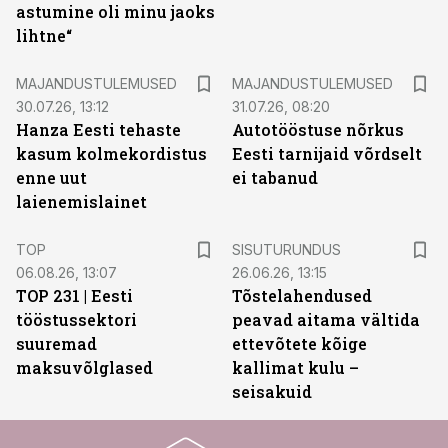
astumine oli minu jaoks
lihtne“
MAJANDUSTULEMUSED
MAJANDUSTULEMUSED
30.07.26, 13:12
31.07.26, 08:20
Hanza Eesti tehaste
Autotööstuse nõrkus
kasum kolmekordistus
Eesti tarnijaid võrdselt
enne uut
ei tabanud
laienemislainet
ST
TOP
SISUTURUNDUS
06.08.26, 13:07
26.06.26, 13:15
TOP 231 | Eesti
Tõstelahendused
tööstussektori
peavad aitama vältida
suuremad
ettevõtete kõige
maksuvõlglased
kallimat kulu –
seisakuid