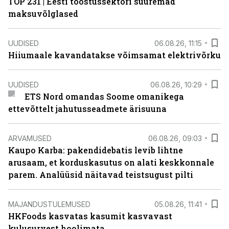
TOP 231 | Eesti tööstussektori suuremad
maksuvõlglased
UUDISED
06.08.26, 11:15
Hiiumaale kavandatakse võimsamat elektrivõrku
UUDISED
06.08.26, 10:29
ETS Nord omandas Soome omanikega
ettevõttelt jahutusseadmete ärisuuna
ARVAMUSED
06.08.26, 09:03
Kaupo Karba: pakendidebatis levib lihtne
arusaam, et korduskasutus on alati keskkonnale
parem. Analüüsid näitavad teistsugust pilti
MAJANDUSTULEMUSED
05.08.26, 11:41
HKFoods kasvatas kasumit kasvavast
kulusurvest hoolimata