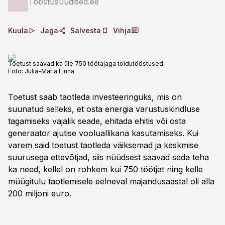
Tööstusuudised.ee
Kuula
Jaga
Salvesta
Vihja
Toetust saavad ka üle 750 töötajaga toidutööstused.
Foto:
Julia-Maria Linna
Toetust saab taotleda investeeringuks, mis on
suunatud selleks, et osta energia varustuskindluse
tagamiseks vajalik seade, ehitada ehitis või osta
generaator ajutise vooluallikana kasutamiseks. Kui
varem said toetust taotleda väiksemad ja keskmise
suurusega ettevõtjad, siis nüüdsest saavad seda teha
ka need, kellel on rohkem kui 750 töötjat ning kelle
müügitulu taotlemisele eelneval majandusaastal oli alla
200 miljoni euro.