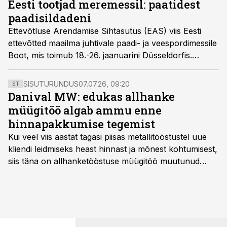
Eesti tootjad meremessil: paatidest
Eesti Meretööstuse Liidu juhatuse liige Anni
paadisildadeni
Hartikainen ning liidu projektijuht Maria Ruubas.
Ettevõtluse Arendamise Sihtasutus (EAS) viis Eesti
ettevõtted maailma juhtivale paadi- ja veespordimessile
Boot, mis toimub 18.-26. jaanuarini Düsseldorfis.
Messile tuleb kokku veerand miljonit meresõiduhuvilist
ja meretööstuse võtmeisikut kogu maailmast.
SISUTURUNDUS
07.07.26, 09:20
ST
Danival MW: edukas allhanke
müügitöö algab ammu enne
hinnapakkumise tegemist
Kui veel viis aastat tagasi piisas metallitööstustel uue
kliendi leidmiseks heast hinnast ja mõnest kohtumisest,
siis täna on allhanketööstuse müügitöö muutunud
märksa pikemaks ja süsteemsemaks. Konkurents on
kasvanud, kliendid kaaluvad otsuseid põhjalikumalt
ning partnerit ei valita enam ainult tootmisvõimekuse
või hinnakirja järgi.