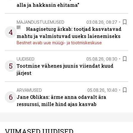
alla ja hakkasin ehitama”
MAJANDUSTULEMUSED
03.08.26, 08:27
Haagiseturg ärkab: tootjad kasvatavad
4
mahtu ja valmistuvad uueks laienemiseks
Bestnet avab uue müügi- ja tootmiskeskuse
UUDISED
05.08.26, 08:30
5
Tootmine vähenes juunis viiendat kuud
järjest
ARVAMUSED
05.08.26, 10:40
6
Jane Oblikas: ärme anna odavalt ära
ressurssi, mille hind ajas kasvab
VIIMASED UUDISED