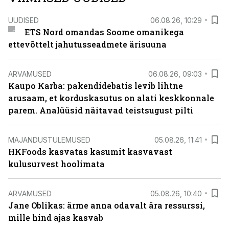
UUDISED
06.08.26, 10:29
ETS Nord omandas Soome omanikega
ettevõttelt jahutusseadmete ärisuuna
ARVAMUSED
06.08.26, 09:03
Kaupo Karba: pakendidebatis levib lihtne
arusaam, et korduskasutus on alati keskkonnale
parem. Analüüsid näitavad teistsugust pilti
MAJANDUSTULEMUSED
05.08.26, 11:41
HKFoods kasvatas kasumit kasvavast
kulusurvest hoolimata
ARVAMUSED
05.08.26, 10:40
Jane Oblikas: ärme anna odavalt ära ressurssi,
mille hind ajas kasvab