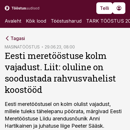
Telli
Avaleht
Kõik lood
Tööstusharud
TARK TÖÖSTUS 2
cebook
Tagasi
Twitter)
MASINATÖÖSTUS
29.06.23, 08:00
Eesti meretööstuse kolm
kedIn
vajadust. Liit: oluline on
ail
soodustada rahvusvahelist
k
koostööd
Eesti meretööstusel on kolm olulist vajadust,
millele tuleks tähelepanu pöörata, märgivad Eesti
Meretööstuse Liidu arendusnõunik Anni
Hartikainen ja juhatuse liige Peeter Sääsk.