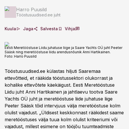
Harro Puusild
Tööstusuudised.ee juht
Kuula
Jaga
Salvesta
Vihja
Eesti Meretööstuse Liidu juhatuse liige ja Saare Yachts OÜ juht Peeter
Sääsk ning meretööstuse liidu arendusnõunik Anni Hartikainen.
Foto:
Harro Puusild
Tööstusuudised.ee külastas hiljuti Saaremaa
ettevõtteid, et rääkida tööstussektori olukorrast ja
kohalike ettevõtete käekäigust. Eesti Meretööstuse
Liidu juht Anni Hartikainen ja jahtlaevu tootva Saare
Yachts OÜ juht ja meretööstuse liide juhatuse liige
Peeter Sääsk tõid intervjuus välja meretööstuse kolm
olulist vajadust. „Üldisest keskkonnast rääkidest saame
meretööstuses välja tuua kolm olulist kriteeriumi või
vajadust, millest esimene on tööjõu tuumteadmiste