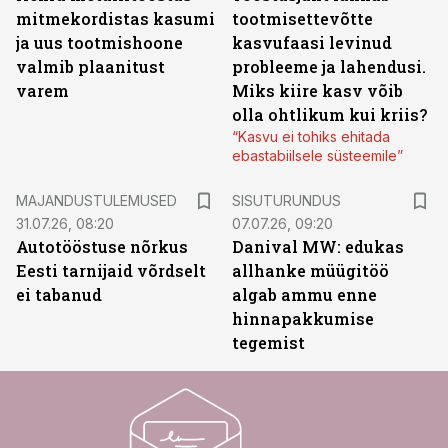
mitmekordistas kasumi
tootmisettevõtte
ja uus tootmishoone
kasvufaasi levinud
valmib plaanitust
probleeme ja lahendusi.
varem
Miks kiire kasv võib
olla ohtlikum kui kriis?
“Kasvu ei tohiks ehitada
ebastabiilsele süsteemile”
ST
MAJANDUSTULEMUSED
SISUTURUNDUS
31.07.26, 08:20
07.07.26, 09:20
Autotööstuse nõrkus
Danival MW: edukas
Eesti tarnijaid võrdselt
allhanke müügitöö
ei tabanud
algab ammu enne
hinnapakkumise
tegemist