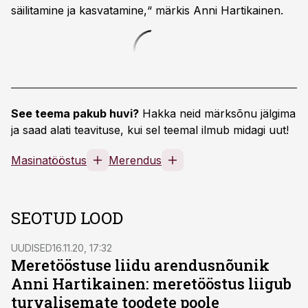
säilitamine ja kasvatamine,“ märkis Anni Hartikainen.
See teema pakub huvi?
Hakka neid märksõnu jälgima
ja saad alati teavituse, kui sel teemal ilmub midagi uut!
Masinatööstus
Merendus
SEOTUD LOOD
UUDISED
16.11.20, 17:32
Meretööstuse liidu arendusnõunik
Anni Hartikainen: meretööstus liigub
turvalisemate toodete poole