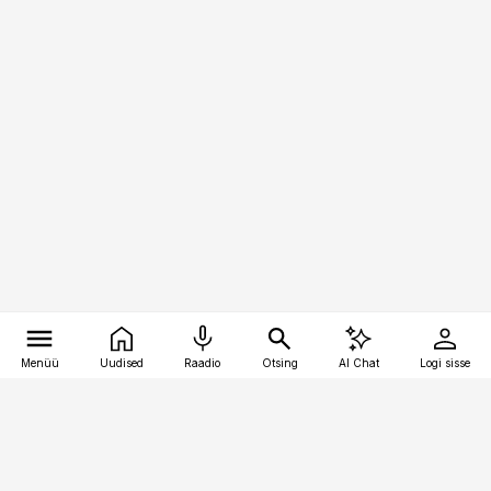
Menüü
Uudised
Raadio
Otsing
AI Chat
Logi sisse
Vana-Lõuna 39/1, 19094 Tallinn
(+372) 667 0111