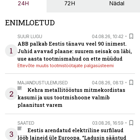
24H
72H
Nädal
ENIMLOETUD
SUUR LUGU
04.08.26, 10:42
ABB palkab Eestis tänavu veel 90 inimest.
1
Juhid avavad plaane: suurem seisak on läbi,
uue aasta tootmismahud on ette müüdud
Ettevõte muutis tootmistöötajate palgasüsteemi
MAJANDUSTULEMUSED
04.08.26, 08:13
Kehra metallitööstus mitmekordistas
2
kasumi ja uus tootmishoone valmib
plaanitust varem
SAATED
03.08.26, 16:59
Eestis arendatud elektriline surfilaud
3
lööb laineid üle Euroopa. “Ladusin säästud