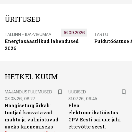
ÜRITUSED
16.09.2026
TALLINN - IDA-VIRUMAA
TARTU
Energiasäästlikud lahendused
Puidutööstuse 
2026
HETKEL KUUM
MAJANDUSTULEMUSED
UUDISED
03.08.26, 08:27
31.07.26, 09:45
Haagiseturg ärkab:
Elva
tootjad kasvatavad
elektroonikatööstus
mahtu ja valmistuvad
GPV Eesti sai uue juhi
uueks laienemiseks
ettevõtte seest.