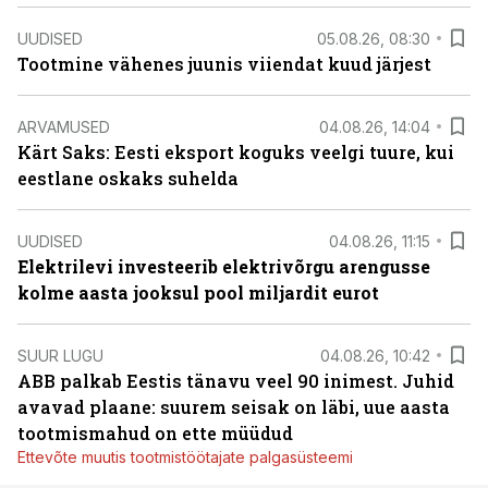
UUDISED
05.08.26, 08:30
Tootmine vähenes juunis viiendat kuud järjest
ARVAMUSED
04.08.26, 14:04
Kärt Saks: Eesti eksport koguks veelgi tuure, kui
eestlane oskaks suhelda
UUDISED
04.08.26, 11:15
Elektrilevi investeerib elektrivõrgu arengusse
kolme aasta jooksul pool miljardit eurot
SUUR LUGU
04.08.26, 10:42
ABB palkab Eestis tänavu veel 90 inimest. Juhid
avavad plaane: suurem seisak on läbi, uue aasta
tootmismahud on ette müüdud
Ettevõte muutis tootmistöötajate palgasüsteemi