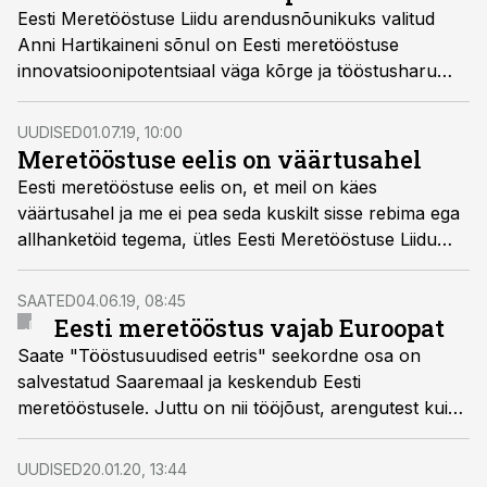
Eesti Meretööstuse Liidu arendusnõunikuks valitud
Anni Hartikaineni sõnul on Eesti meretööstuse
innovatsioonipotentsiaal väga kõrge ja tööstusharu
liigub järjest turvalisemate toodete poole.
UUDISED
01.07.19, 10:00
Meretööstuse eelis on väärtusahel
Eesti meretööstuse eelis on, et meil on käes
väärtusahel ja me ei pea seda kuskilt sisse rebima ega
allhanketöid tegema, ütles Eesti Meretööstuse Liidu
juhatuse liige Anni Hartikainen Äripäeva raadio saates
“Tööstusuudised eetris”.
SAATED
04.06.19, 08:45
Eesti meretööstus vajab Euroopat
Saate "Tööstusuudised eetris" seekordne osa on
salvestatud Saaremaal ja keskendub Eesti
meretööstusele. Juttu on nii tööjõust, arengutest kui
ka poliitikast. Saates on külas väikelaevatootja Alunaut
juht ja omanik Mark Muru, TalTechi Eesti
UUDISED
20.01.20, 13:44
Mereakadeemia meremajanduskeskuse juhataja ja