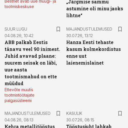
Bestnet avab uue müügi- ja
„Järgmise sammu
tootmiskeskuse
astumine oli minu jaoks
lihtne“
SUUR LUGU
MAJANDUSTULEMUSED
04.08.26, 10:42
30.07.26, 13:12
ABB palkab Eestis
Hanza Eesti tehaste
tänavu veel 90 inimest.
kasum kolmekordistus
Juhid avavad plaane:
enne uut
suurem seisak on läbi,
laienemislainet
uue aasta
tootmismahud on ette
müüdud
Ettevõte muutis
tootmistöötajate
palgasüsteemi
MAJANDUSTULEMUSED
KASULIK
04.08.26, 08:13
30.07.26, 08:15
Kehra metallitööstus
Tööstusjuht lahkab