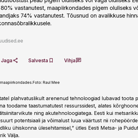
idutööstust peab pigem oluliseks või väga oluliseks Ee
80% vastanutest, maapiirkondades pigem oluliseks v
öandjaks 74% vastanutest. Tõusnud on avalikkuse hin
konnasõbralikkusele.
uudised.ee
Jaga
Salvesta
Vihja
 maapiirkondades.
Foto:
Raul Mee
statel plahvatuslikult arenenud tehnoloogiad lubavad toota 
äna toodame taastumatutest ressurssidest, alates kõrghoone
tsiinitarvikute ning akutehnoloogiatega. Eesti kui metsarikka 
uurt potentsiaali ja võimalust luua väärtust nii rohepöörde 
liku ühiskonna ülesehitamisel,” ütles Eesti Metsa- ja Puidu
ik Välja.