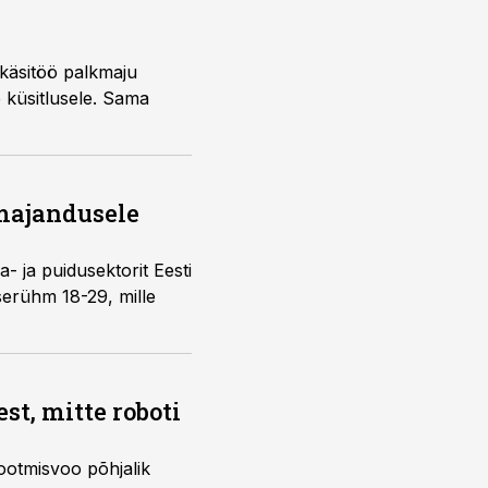
 käsitöö palkmaju
 küsitlusele. Sama
 majandusele
- ja puidusektorit Eesti
serühm 18-29, mille
t, mitte roboti
ootmisvoo põhjalik