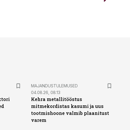
MAJANDUSTULEMUSED
04.08.26, 08:13
ktori
Kehra metallitööstus
ed
mitmekordistas kasumi ja uus
tootmishoone valmib plaanitust
varem