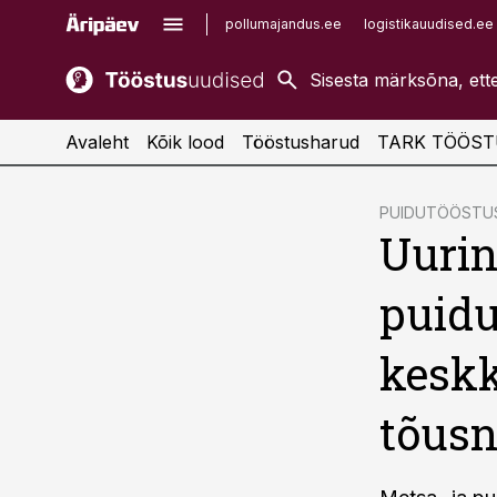
pollumajandus.ee
logistikauudised.ee
kaubandus.ee
imelineajalugu.ee
kinnisvarauudised.ee
imelineteadus.ee
Avaleht
Kõik lood
Tööstusharud
TARK TÖÖST
cebook
PUIDUTÖÖSTU
Uurin
Twitter)
kedIn
puidu
ail
keskk
k
tõus