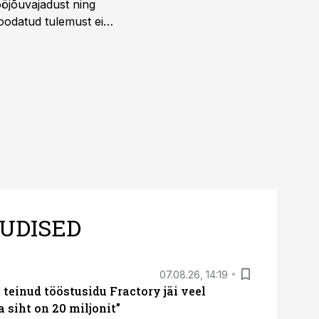
öjõuvajadust ning
 oodatud tulemust ei
 tegevjuht Sander
UDISED
07.08.26, 14:19
teinud tööstusidu Fractory jäi veel
a siht on 20 miljonit”