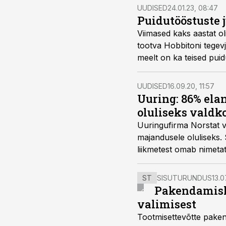
UUDISED
24.01.23, 08:47
Puidutööstuste j
Viimased kaks aastat o
tootva Hobbitoni tegev
meelt on ka teised puid
UUDISED
16.09.20, 11:57
Uuring: 86% ela
oluliseks vald
Uuringufirma Norstat vä
majandusele oluliseks.
liikmetest omab nimeta
ST
SISUTURUNDUS
13.0
Pakendamisli
valimisest
Tootmisettevõtte paken