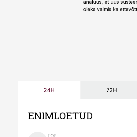
analüüs, et uus süstee
oleks valmis ka ettevõt
too, nendib tootmise j
Mitendorf.
24H
72H
ENIMLOETUD
TOP