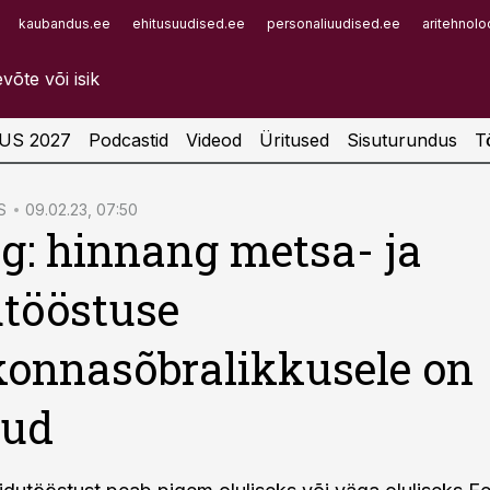
kaubandus.ee
ehitusuudised.ee
personaliuudised.ee
aritehnolo
Infopank
Radar
US 2027
Podcastid
Videod
Üritused
Sisuturundus
T
S
09.02.23, 07:50
g: hinnang metsa- ja
tööstuse
onnasõbralikkusele on
nud