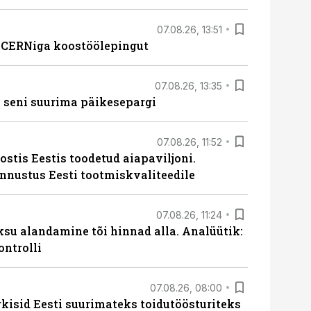
07.08.26, 13:51
s CERNiga koostöölepingut
07.08.26, 13:35
 seni suurima päikesepargi
07.08.26, 11:52
ostis Eestis toodetud aiapaviljoni.
unnustus Eesti tootmiskvaliteedile
07.08.26, 11:24
ksu alandamine tõi hinnad alla. Analüütik:
ontrolli
07.08.26, 08:00
rkisid Eesti suurimateks toidutöösturiteks