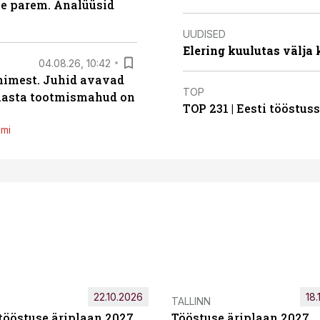
le parem. Analüüsid
UUDISED
Elering kuulutas välja
04.08.26, 10:42
inimest. Juhid avavad
TOP
 aasta tootmismahud on
TOP 231 | Eesti tööstu
emi
22.10.2026
18.
TALLINN
tööstuse äriplaan 2027
Tööstuse äriplaan 2027