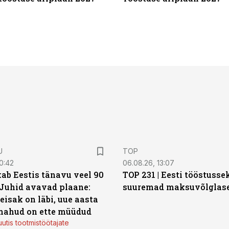
U
TOP
0:42
06.08.26, 13:07
ab Eestis tänavu veel 90
TOP 231 | Eesti tööstusse
 Juhid avavad plaane:
suuremad maksuvõlglas
eisak on läbi, uue aasta
mahud on ette müüdud
utis tootmistöötajate