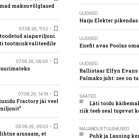
uremad maksuvõlglased
UUDISED
Harju Elekter pikenda
07.08.26, 11:52
 toodetud aiapaviljoni.
UUDISED
ti tootmiskvaliteedile
Enefit avas Poolas oma
07.08.26, 08:00
UUDISED
 suurimateks
Rallistaar Elfyn Evans 
Palmako juht: see on t
07.08.26, 14:19
SAATED
usidu Fractory jäi veel
Läti toidu käibema
miljonit”
riik teeb seal tugevat k
06.08.26, 09:03
MAJANDUSTULEMUSED
lihtne arusaam, et
Puhk ja Lausing ke