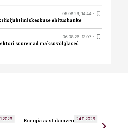
06.08.26, 14:44
 kriisijuhtimiskeskuse ehitushanke
06.08.26, 13:07
ssektori suuremad maksuvõlglased
11.2026
24.11.2026
Energia aastakonverents 2026
Tark töö