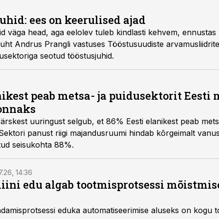
uhid: ees on keerulised ajad
lid väga head, aga eelolev tuleb kindlasti kehvem, ennustas
juht Andrus Prangli vastuses Tööstusuudiste arvamusliidrite
usektoriga seotud tööstusjuhid.
nikest peab metsa- ja puidusektorit Eesti
konnaks
rskest uuringust selgub, et 86% Eesti elanikest peab metsa
 Sektori panust riigi majandusruumi hindab kõrgeimalt vanu
tud seisukohta 88%.
7.26, 14:36
ini edu algab tootmisprotsessi mõistmises
damisprotsessi eduka automatiseerimise aluseks on kogu t