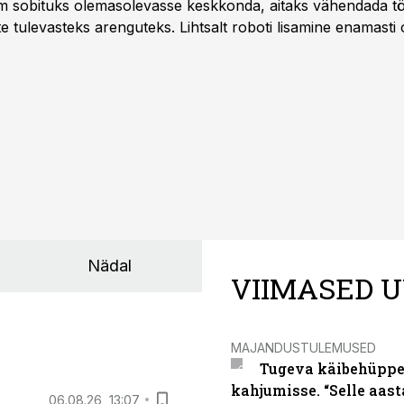
m sobituks olemasolevasse keskkonda, aitaks vähendada tö
te tulevasteks arenguteks. Lihtsalt roboti lisamine enamasti
a tööstuse automatiseerimislahenduste arendaja Smitech OÜ
Nädal
VIIMASED U
MAJANDUSTULEMUSED
Tugeva käibehüppe 
kahjumisse. “Selle aast
06.08.26, 13:07