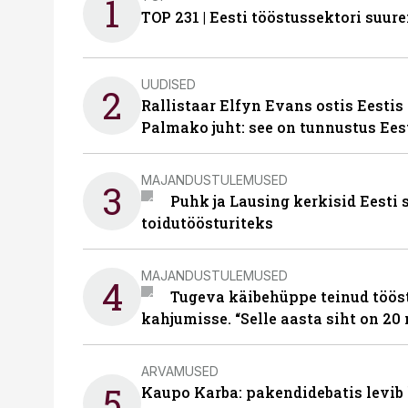
1
TOP 231 | Eesti tööstussektori su
UUDISED
2
Rallistaar Elfyn Evans ostis Eestis
Palmako juht: see on tunnustus Ees
MAJANDUSTULEMUSED
3
Puhk ja Lausing kerkisid Eesti
toidutöösturiteks
MAJANDUSTULEMUSED
4
Tugeva käibehüppe teinud tööst
kahjumisse. “Selle aasta siht on 20 
ARVAMUSED
5
Kaupo Karba: pakendidebatis levib 