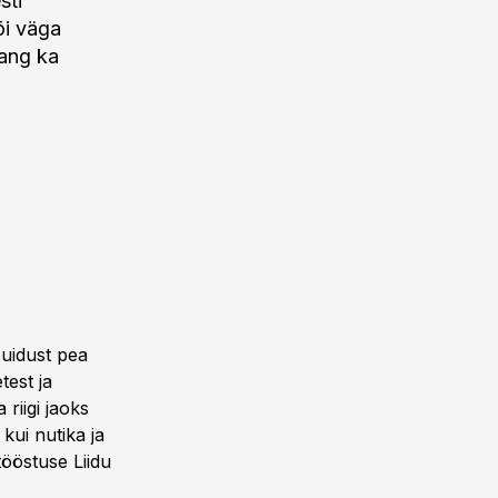
sti
õi väga
nang ka
puidust pea
test ja
riigi jaoks
kui nutika ja
tööstuse Liidu