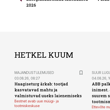
2026
HETKEL KUUM
MAJANDUSTULEMUSED
SUUR LUG
03.08.26, 08:27
04.08.26, 1
Haagiseturg ärkab: tootjad
ABB palk
kasvatavad mahtu ja
inimest.
valmistuvad uueks laienemiseks
suurem s
Bestnet avab uue müügi- ja
tootmis
tootmiskeskuse
Ettevõte mu