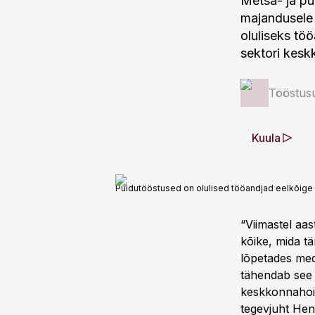
Metsa- ja pu
majandusele 
oluliseks tö
sektori kesk
Tööstus
Kuula
Puidutööstused on olulised tööandjad eelkõige
“Viimastel aa
kõike, mida t
lõpetades medi
tähendab see s
keskkonnahoid
tegevjuht Henr