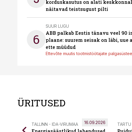
korduskasutus on alati keskkonna
näitavad teistsugust pilti
SUUR LUGU
ABB palkab Eestis tänavu veel 90 
6
plaane: suurem seisak on läbi, uue
ette müüdud
Ettevõte muutis tootmistöötajate palgasüste
ÜRITUSED
16.09.2026
TALLINN - IDA-VIRUMAA
TARTU
Energiasäästlikud lahendused
Puidu