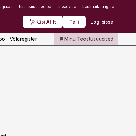
Iseteenindus
ogia.ee
finantsuudised.ee
aripaev.ee
bestmarketing.ee
finantsu
Telli Tööstusuudised
Küsi AI-lt
Telli
Logi sisse
öö
Võlaregister
Minu Tööstusuudised