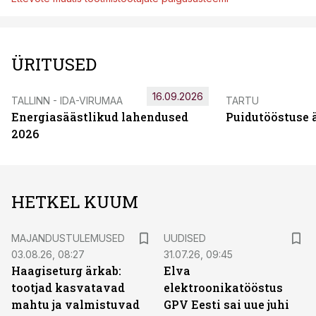
ÜRITUSED
16.09.2026
TALLINN - IDA-VIRUMAA
TARTU
Energiasäästlikud lahendused
Puidutööstuse 
2026
HETKEL KUUM
MAJANDUSTULEMUSED
UUDISED
03.08.26, 08:27
31.07.26, 09:45
Haagiseturg ärkab:
Elva
tootjad kasvatavad
elektroonikatööstus
mahtu ja valmistuvad
GPV Eesti sai uue juhi