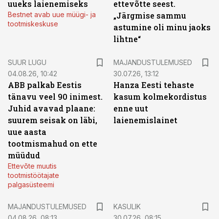
uueks laienemiseks
ettevõtte seest.
Bestnet avab uue müügi- ja
„Järgmise sammu
tootmiskeskuse
astumine oli minu jaoks
lihtne“
SUUR LUGU
MAJANDUSTULEMUSED
04.08.26, 10:42
30.07.26, 13:12
ABB palkab Eestis
Hanza Eesti tehaste
tänavu veel 90 inimest.
kasum kolmekordistus
Juhid avavad plaane:
enne uut
suurem seisak on läbi,
laienemislainet
uue aasta
tootmismahud on ette
müüdud
Ettevõte muutis
tootmistöötajate
palgasüsteemi
MAJANDUSTULEMUSED
KASULIK
04.08.26, 08:13
30.07.26, 08:15