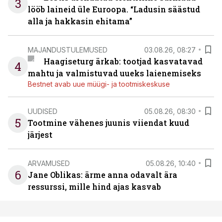
3
lööb laineid üle Euroopa. “Ladusin säästud
alla ja hakkasin ehitama”
MAJANDUSTULEMUSED
03.08.26, 08:27
Haagiseturg ärkab: tootjad kasvatavad
4
mahtu ja valmistuvad uueks laienemiseks
Bestnet avab uue müügi- ja tootmiskeskuse
UUDISED
05.08.26, 08:30
5
Tootmine vähenes juunis viiendat kuud
järjest
ARVAMUSED
05.08.26, 10:40
6
Jane Oblikas: ärme anna odavalt ära
ressurssi, mille hind ajas kasvab