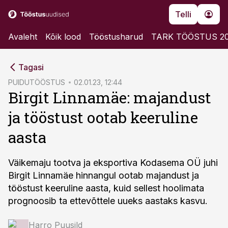
Telli
Avaleht
Kõik lood
Tööstusharud
TARK TÖÖSTUS 2
cebook
Tagasi
Twitter)
PUIDUTÖÖSTUS
02.01.23, 12:44
Birgit Linnamäe: majandust
kedIn
ja tööstust ootab keeruline
ail
aasta
k
Väikemaju tootva ja eksportiva Kodasema OÜ juhi
Birgit Linnamäe hinnangul ootab majandust ja
tööstust keeruline aasta, kuid sellest hoolimata
prognoosib ta ettevõttele uueks aastaks kasvu.
Harro Puusild