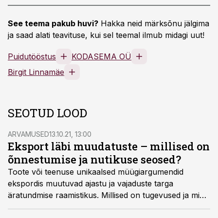
See teema pakub huvi?
Hakka neid märksõnu jälgima
ja saad alati teavituse, kui sel teemal ilmub midagi uut!
Puidutööstus
KODASEMA OÜ
Birgit Linnamäe
SEOTUD LOOD
ARVAMUSED
13.10.21, 13:00
Eksport läbi muudatuste – millised on
õnnestumise ja nutikuse seosed?
Toote või teenuse unikaalsed müügiargumendid
ekspordis muutuvad ajastu ja vajaduste targa
äratundmise raamistikus. Millised on tugevused ja miks
kliendid välisturgudel peaks me toodet ostma? Kuidas