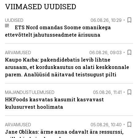
VIIMASED UUDISED
UUDISED
06.08.26, 10:29
ETS Nord omandas Soome omanikega
ettevõttelt jahutusseadmete ärisuuna
ARVAMUSED
06.08.26, 09:03
Kaupo Karba: pakendidebatis levib lihtne
arusaam, et korduskasutus on alati keskkonnale
parem. Analüüsid näitavad teistsugust pilti
MAJANDUSTULEMUSED
05.08.26, 11:41
HKFoods kasvatas kasumit kasvavast
kulusurvest hoolimata
ARVAMUSED
05.08.26, 10:40
Jane Oblikas: ärme anna odavalt ära ressurssi,