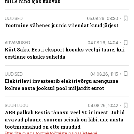
mille hind ajas kasvab
UUDISED
05.08.26, 08:30
Tootmine vähenes juunis viiendat kuud järjest
ARVAMUSED
04.08.26, 14:04
Kärt Saks: Eesti eksport koguks veelgi tuure, kui
eestlane oskaks suhelda
UUDISED
04.08.26, 11:15
Elektrilevi investeerib elektrivõrgu arengusse
kolme aasta jooksul pool miljardit eurot
SUUR LUGU
04.08.26, 10:42
ABB palkab Eestis tänavu veel 90 inimest. Juhid
avavad plaane: suurem seisak on läbi, uue aasta
tootmismahud on ette müüdud
Ettevõte muutis tootmistöötajate palgasüsteemi