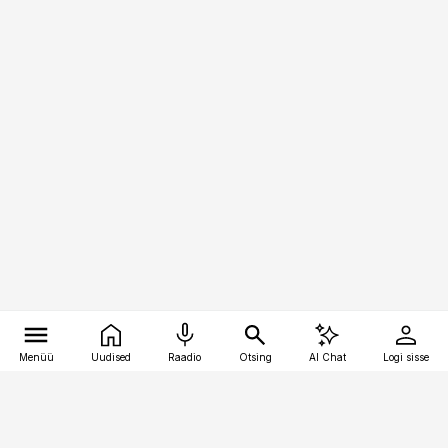
Menüü
Uudised
Raadio
Otsing
AI Chat
Logi sisse
Vana-Lõuna 39/1, 19094 Tallinn