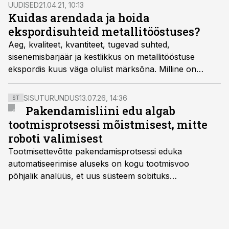
toime tulla muutlikus keskkonnas? Tagasilöögid
UUDISED
21.04.21, 10:13
rahvusvahelises äriarenduses väsitavad ja vahel on
Kuidas arendada ja hoida
tunne, et edasi ei jaksa.
ekspordisuhteid metallitööstuses?
Aeg, kvaliteet, kvantiteet, tugevad suhted,
sisenemisbarjäär ja kestlikkus on metallitööstuse
ekspordis kuus väga olulist märksõna. Milline on
muutunud ekspordi­suhtluse võlu ja valu pandeemia­
kriisis, kirjutab koolitaja ja tööstusekspert Birgit
SISUTURUNDUS
13.07.26, 14:36
ST
Linnamäe.
Pakendamisliini edu algab
tootmisprotsessi mõistmisest, mitte
roboti valimisest
Tootmisettevõtte pakendamisprotsessi eduka
automatiseerimise aluseks on kogu tootmisvoo
põhjalik analüüs, et uus süsteem sobituks
olemasolevasse keskkonda, aitaks vähendada
tööjõuvajadust ning oleks valmis ka ettevõtte
tulevasteks arenguteks. Lihtsalt roboti lisamine
enamasti oodatud tulemust ei too, nendib tootmise ja