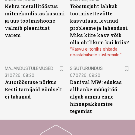
Kehra metallitööstus
Tööstusjuht lahkab
mitmekordistas kasumi
tootmisettevõtte
ja uus tootmishoone
kasvufaasi levinud
valmib plaanitust
probleeme ja lahendusi.
varem
Miks kiire kasv võib
olla ohtlikum kui kriis?
“Kasvu ei tohiks ehitada
ebastabiilsele süsteemile”
ST
MAJANDUSTULEMUSED
SISUTURUNDUS
31.07.26, 08:20
07.07.26, 09:20
Autotööstuse nõrkus
Danival MW: edukas
Eesti tarnijaid võrdselt
allhanke müügitöö
ei tabanud
algab ammu enne
hinnapakkumise
tegemist