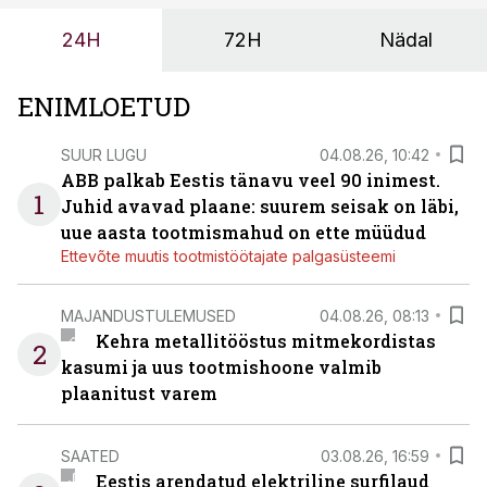
tööstuse automatiseerimislahenduste arendaja Smitech
24H
72H
Nädal
OÜ tegevjuht Sander Mitendorf.
ENIMLOETUD
SUUR LUGU
04.08.26, 10:42
ABB palkab Eestis tänavu veel 90 inimest.
1
Juhid avavad plaane: suurem seisak on läbi,
uue aasta tootmismahud on ette müüdud
Ettevõte muutis tootmistöötajate palgasüsteemi
MAJANDUSTULEMUSED
04.08.26, 08:13
Kehra metallitööstus mitmekordistas
2
kasumi ja uus tootmishoone valmib
plaanitust varem
SAATED
03.08.26, 16:59
Eestis arendatud elektriline surfilaud