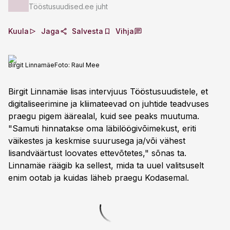
Tööstusuudised.ee juht
Kuula
Jaga
Salvesta
Vihja
Birgit Linnamäe
Foto:
Raul Mee
Birgit Linnamäe lisas intervjuus Tööstusuudistele, et
digitaliseerimine ja kliimateevad on juhtide teadvuses
praegu pigem äärealal, kuid see peaks muutuma.
"Samuti hinnatakse oma läbilöögivõimekust, eriti
väikestes ja keskmise suurusega ja/või vähest
lisandväärtust loovates ettevõtetes," sõnas ta.
Linnamäe räägib ka sellest, mida ta uuel valitsuselt
enim ootab ja kuidas läheb praegu Kodasemal.