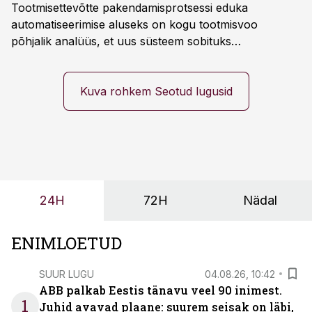
Tootmisettevõtte pakendamisprotsessi eduka
automatiseerimise aluseks on kogu tootmisvoo
põhjalik analüüs, et uus süsteem sobituks
olemasolevasse keskkonda, aitaks vähendada
tööjõuvajadust ning oleks valmis ka ettevõtte
tulevasteks arenguteks. Lihtsalt roboti lisamine
Kuva rohkem Seotud lugusid
enamasti oodatud tulemust ei too, nendib tootmise ja
tööstuse automatiseerimislahenduste arendaja Smitech
OÜ tegevjuht Sander Mitendorf.
24H
72H
Nädal
ENIMLOETUD
SUUR LUGU
04.08.26, 10:42
ABB palkab Eestis tänavu veel 90 inimest.
1
Juhid avavad plaane: suurem seisak on läbi,