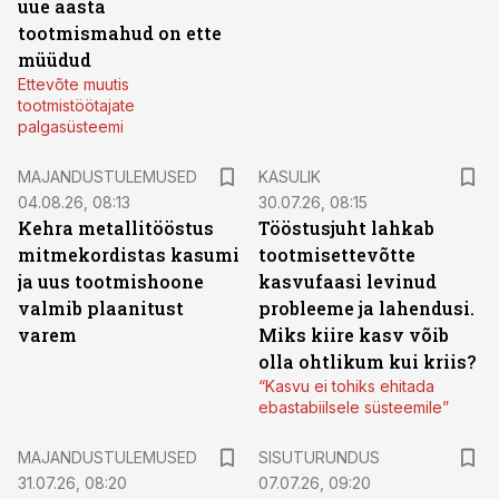
uue aasta
tootmismahud on ette
müüdud
Ettevõte muutis
tootmistöötajate
palgasüsteemi
MAJANDUSTULEMUSED
KASULIK
04.08.26, 08:13
30.07.26, 08:15
Kehra metallitööstus
Tööstusjuht lahkab
mitmekordistas kasumi
tootmisettevõtte
ja uus tootmishoone
kasvufaasi levinud
valmib plaanitust
probleeme ja lahendusi.
varem
Miks kiire kasv võib
olla ohtlikum kui kriis?
“Kasvu ei tohiks ehitada
ebastabiilsele süsteemile”
ST
MAJANDUSTULEMUSED
SISUTURUNDUS
31.07.26, 08:20
07.07.26, 09:20