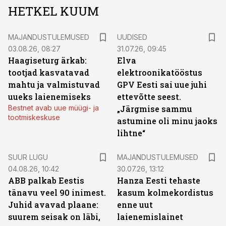
HETKEL KUUM
MAJANDUSTULEMUSED
UUDISED
03.08.26, 08:27
31.07.26, 09:45
Haagiseturg ärkab:
Elva
tootjad kasvatavad
elektroonikatööstus
mahtu ja valmistuvad
GPV Eesti sai uue juhi
uueks laienemiseks
ettevõtte seest.
Bestnet avab uue müügi- ja
„Järgmise sammu
tootmiskeskuse
astumine oli minu jaoks
lihtne“
SUUR LUGU
MAJANDUSTULEMUSED
04.08.26, 10:42
30.07.26, 13:12
ABB palkab Eestis
Hanza Eesti tehaste
tänavu veel 90 inimest.
kasum kolmekordistus
Juhid avavad plaane:
enne uut
suurem seisak on läbi,
laienemislainet