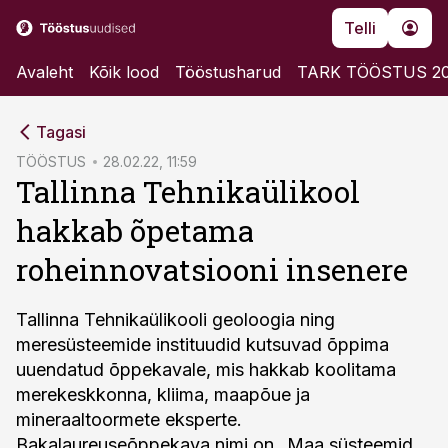
Telli
Avaleht
Kõik lood
Tööstusharud
TARK TÖÖSTUS 2
cebook
Tagasi
Twitter)
TÖÖSTUS
28.02.22, 11:59
Tallinna Tehnikaülikool
kedIn
hakkab õpetama
ail
roheinnovatsiooni insenere
k
Tallinna Tehnikaülikooli geoloogia ning
meresüsteemide instituudid kutsuvad õppima
uuendatud õppekavale, mis hakkab koolitama
merekeskkonna, kliima, maapõue ja
mineraaltoormete eksperte.
Bakalaureuseõppekava nimi on „Maa süsteemid,