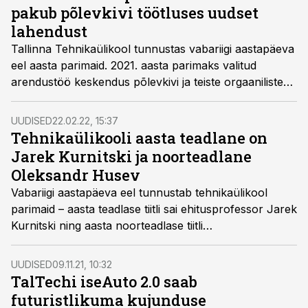
pakub põlevkivi töötluses uudset
lahendust
Tallinna Tehnikaülikool tunnustas vabariigi aastapäeva
eel aasta parimaid. 2021. aasta parimaks valitud
arendustöö keskendus põlevkivi ja teiste orgaaniliste
materjalide koostöötlemisele ning saadavate
produktide omaduste uurimisele – et luua
UUDISED
22.02.22, 15:37
ringmajanduse toel uus kõrge lisandväärtusega
Tehnikaülikooli aasta teadlane on
tööstusharu.
Jarek Kurnitski ja noorteadlane
Oleksandr Husev
Vabariigi aastapäeva eel tunnustab tehnikaülikool
parimaid – aasta teadlase tiitli sai ehitusprofessor Jarek
Kurnitski ning aasta noorteadlase tiitli
energeetikateadlane Oleksandr Husev.
UUDISED
09.11.21, 10:32
TalTechi iseAuto 2.0 saab
futuristlikuma kujunduse