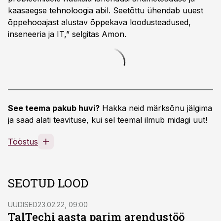
kaasaegse tehnoloogia abil. Seetõttu ühendab uuest
õppehooajast alustav õppekava loodusteadused,
inseneeria ja IT,” selgitas Amon.
See teema pakub huvi?
Hakka neid märksõnu jälgima
ja saad alati teavituse, kui sel teemal ilmub midagi uut!
Tööstus
SEOTUD LOOD
UUDISED
23.02.22, 09:00
TalTechi aasta parim arendustöö