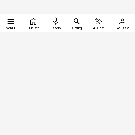
Menüü
Uudised
Raadio
Otsing
AI Chat
Logi sisse
Vana-Lõuna 39/1, 19094 Tallinn
(+372) 667 0111
toostusuudised@toostusuudised.ee
Telli
Reklaam
Firmast
Sisu kasutamisõigused
Ajakirjaniku
eetikakoodeks
Üldtingimused
Privaatsustingimused