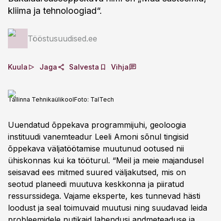
kliima ja tehnoloogiad“.
Tööstusuudised.ee
Kuula
Jaga
Salvesta
Vihja
Tallinna Tehnikaülikool
Foto:
TalTech
Uuendatud õppekava programmijuhi, geoloogia
instituudi vanemteadur Leeli Amoni sõnul tingisid
õppekava väljatöötamise muutunud ootused nii
ühiskonnas kui ka tööturul. “Meil ja meie majandusel
seisavad ees mitmed suured väljakutsed, mis on
seotud planeedi muutuva keskkonna ja piiratud
ressurssidega. Vajame eksperte, kes tunnevad hästi
loodust ja seal toimuvaid muutusi ning suudavad leida
probleemidele nutikaid lahendusi andmeteaduse ja