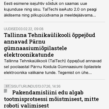
Eesti esimene isejuhtiv sõiduk on saamas uue
kujunduse ning sisu. TalTechi iseAuto 2.0 on peagi
äkilisema ning pilkupüüdvama ja meeldejäävama
välimusega ning oluliselt on uuenemas nii tarkvara kui
ka riistvara, teatab TalTech.
UUDISED
03.02.22, 09:08
Tallinna Tehnikaülikooli õppejõud
annavad Pärnu
gümnaasiumiõpilastele
elektroonikatunde
Tallinna Tehnikaülikooli (TalTech) õppejõud annavad
sel poolaastal Pärnu Koidula Gümnaasiumi õpilastele
elektroonika valikaine tunde. Tegemist on ühe
projektiga ülikooli järelkasvu strateegias, mis suunab
oma tegevused erialavalikut kaaluvatele noortele.
SISUTURUNDUS
13.07.26, 14:36
ST
Pakendamisliini edu algab
tootmisprotsessi mõistmisest, mitte
roboti valimisest