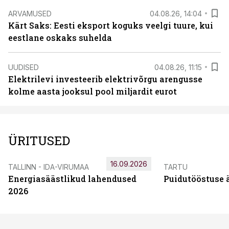
ARVAMUSED
04.08.26, 14:04
Kärt Saks: Eesti eksport koguks veelgi tuure, kui
eestlane oskaks suhelda
UUDISED
04.08.26, 11:15
Elektrilevi investeerib elektrivõrgu arengusse
kolme aasta jooksul pool miljardit eurot
ÜRITUSED
16.09.2026
TALLINN - IDA-VIRUMAA
TARTU
Energiasäästlikud lahendused
Puidutööstuse 
2026