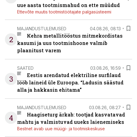
uue aasta tootmismahud on ette müüdud
Ettevõte muutis tootmistöötajate palgasüsteemi
MAJANDUSTULEMUSED
04.08.26, 08:13
Kehra metallitööstus mitmekordistas
2
kasumi ja uus tootmishoone valmib
plaanitust varem
SAATED
03.08.26, 16:59
Eestis arendatud elektriline surfilaud
3
lööb laineid üle Euroopa. “Ladusin säästud
alla ja hakkasin ehitama”
MAJANDUSTULEMUSED
03.08.26, 08:27
Haagiseturg ärkab: tootjad kasvatavad
4
mahtu ja valmistuvad uueks laienemiseks
Bestnet avab uue müügi- ja tootmiskeskuse