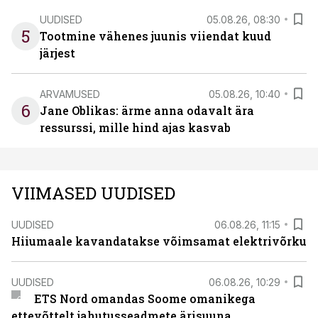
UUDISED
05.08.26, 08:30
5
Tootmine vähenes juunis viiendat kuud
järjest
ARVAMUSED
05.08.26, 10:40
6
Jane Oblikas: ärme anna odavalt ära
ressurssi, mille hind ajas kasvab
VIIMASED UUDISED
UUDISED
06.08.26, 11:15
Hiiumaale kavandatakse võimsamat elektrivõrku
UUDISED
06.08.26, 10:29
ETS Nord omandas Soome omanikega
ettevõttelt jahutusseadmete ärisuuna