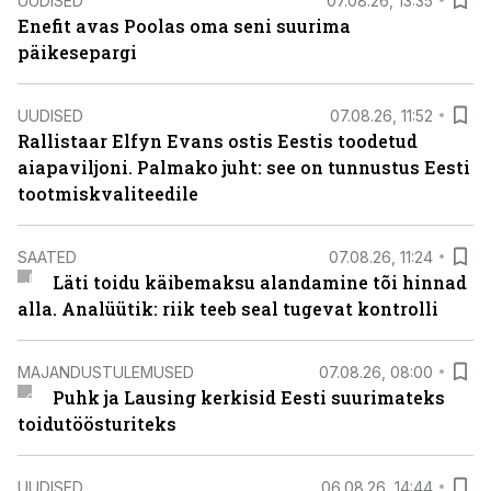
UUDISED
07.08.26, 13:35
Enefit avas Poolas oma seni suurima
päikesepargi
UUDISED
07.08.26, 11:52
Rallistaar Elfyn Evans ostis Eestis toodetud
aiapaviljoni. Palmako juht: see on tunnustus Eesti
tootmiskvaliteedile
SAATED
07.08.26, 11:24
Läti toidu käibemaksu alandamine tõi hinnad
alla. Analüütik: riik teeb seal tugevat kontrolli
MAJANDUSTULEMUSED
07.08.26, 08:00
Puhk ja Lausing kerkisid Eesti suurimateks
toidutöösturiteks
UUDISED
06.08.26, 14:44