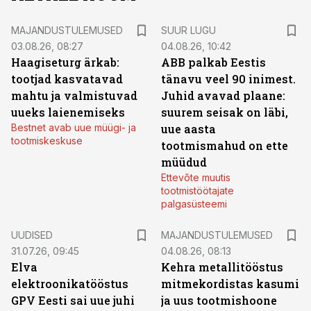
MAJANDUSTULEMUSED
SUUR LUGU
03.08.26, 08:27
04.08.26, 10:42
Haagiseturg ärkab:
ABB palkab Eestis
tootjad kasvatavad
tänavu veel 90 inimest.
mahtu ja valmistuvad
Juhid avavad plaane:
uueks laienemiseks
suurem seisak on läbi,
Bestnet avab uue müügi- ja
uue aasta
tootmiskeskuse
tootmismahud on ette
müüdud
Ettevõte muutis
tootmistöötajate
palgasüsteemi
UUDISED
MAJANDUSTULEMUSED
31.07.26, 09:45
04.08.26, 08:13
Elva
Kehra metallitööstus
elektroonikatööstus
mitmekordistas kasumi
GPV Eesti sai uue juhi
ja uus tootmishoone