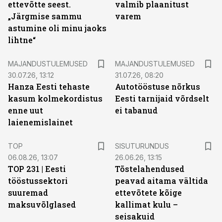
ettevõtte seest.
valmib plaanitust
„Järgmise sammu
varem
astumine oli minu jaoks
lihtne“
MAJANDUSTULEMUSED
MAJANDUSTULEMUSED
30.07.26, 13:12
31.07.26, 08:20
Hanza Eesti tehaste
Autotööstuse nõrkus
kasum kolmekordistus
Eesti tarnijaid võrdselt
enne uut
ei tabanud
laienemislainet
ST
TOP
SISUTURUNDUS
06.08.26, 13:07
26.06.26, 13:15
TOP 231 | Eesti
Tõstelahendused
tööstussektori
peavad aitama vältida
suuremad
ettevõtete kõige
maksuvõlglased
kallimat kulu –
seisakuid