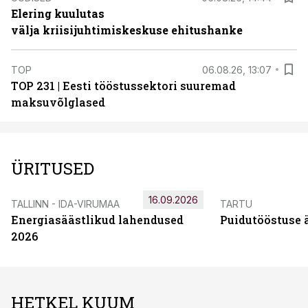
Elering kuulutas
välja kriisijuhtimiskeskuse ehitushanke
TOP
06.08.26, 13:07
TOP 231 | Eesti tööstussektori suuremad
maksuvõlglased
ÜRITUSED
16.09.2026
TALLINN - IDA-VIRUMAA
TARTU
Energiasäästlikud lahendused
Puidutööstuse 
2026
HETKEL KUUM