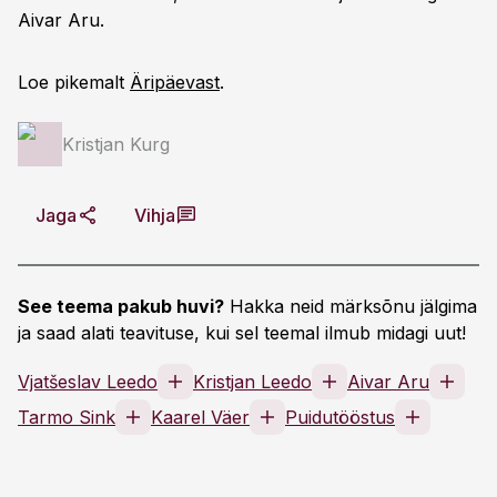
Aivar Aru.
Loe pikemalt
Äripäevast
.
Kristjan Kurg
Jaga
Vihja
See teema pakub huvi?
Hakka neid märksõnu jälgima
ja saad alati teavituse, kui sel teemal ilmub midagi uut!
Vjatšeslav Leedo
Kristjan Leedo
Aivar Aru
Tarmo Sink
Kaarel Väer
Puidutööstus