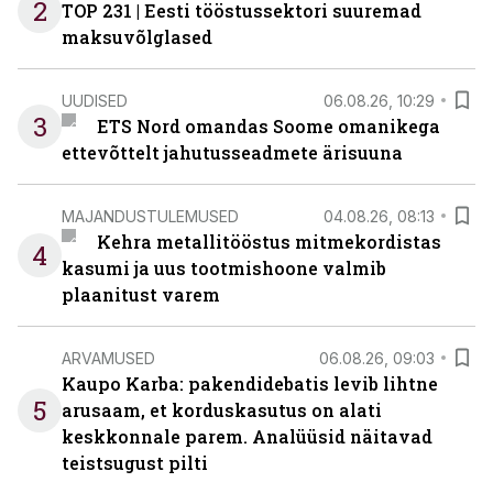
2
TOP 231 | Eesti tööstussektori suuremad
maksuvõlglased
UUDISED
06.08.26, 10:29
3
ETS Nord omandas Soome omanikega
ettevõttelt jahutusseadmete ärisuuna
MAJANDUSTULEMUSED
04.08.26, 08:13
Kehra metallitööstus mitmekordistas
4
kasumi ja uus tootmishoone valmib
plaanitust varem
ARVAMUSED
06.08.26, 09:03
Kaupo Karba: pakendidebatis levib lihtne
5
arusaam, et korduskasutus on alati
keskkonnale parem. Analüüsid näitavad
teistsugust pilti