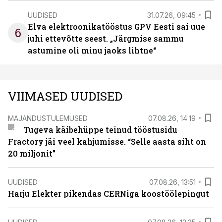
UUDISED
31.07.26, 09:45
Elva elektroonikatööstus GPV Eesti sai uue
6
juhi ettevõtte seest. „Järgmise sammu
astumine oli minu jaoks lihtne“
VIIMASED UUDISED
MAJANDUSTULEMUSED
07.08.26, 14:19
Tugeva käibehüppe teinud tööstusidu
Fractory jäi veel kahjumisse. “Selle aasta siht on
20 miljonit”
UUDISED
07.08.26, 13:51
Harju Elekter pikendas CERNiga koostöölepingut