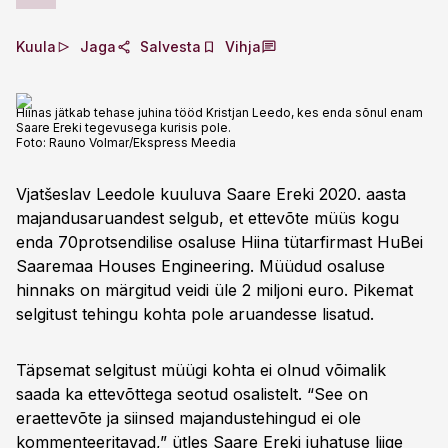
Kuula
Jaga
Salvesta
Vihja
Hiinas jätkab tehase juhina tööd Kristjan Leedo, kes enda sõnul enam
Saare Ereki tegevusega kurisis pole.
Foto:
Rauno Volmar/Ekspress Meedia
Vjatšeslav Leedole kuuluva Saare Ereki 2020. aasta
majandusaruandest selgub, et ettevõte müüs kogu
enda 70protsendilise osaluse Hiina tütarfirmast HuBei
Saaremaa Houses Engineering. Müüdud osaluse
hinnaks on märgitud veidi üle 2 miljoni euro. Pikemat
selgitust tehingu kohta pole aruandesse lisatud.
Täpsemat selgitust müügi kohta ei olnud võimalik
saada ka ettevõttega seotud osalistelt. “See on
eraettevõte ja siinsed majandustehingud ei ole
kommenteeritavad,” ütles Saare Ereki juhatuse liige