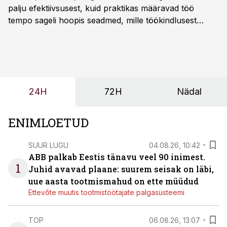
palju efektiivsusest, kuid praktikas määravad töö
tempo sageli hoopis seadmed, mille töökindlusest
sõltub kogu objekti või tootmise sujuvus. Kui tõstuk
seisab, töö katkeb või masin ei vasta töötingimustele,
ei tähenda see ettevõtte jaoks ainult tehnilist
probleemi, vaid otsest rahalist kulu, venivaid tähtaegu
ja suuremaid riske tööohutusele.
24H
72H
Nädal
ENIMLOETUD
SUUR LUGU
04.08.26, 10:42
ABB palkab Eestis tänavu veel 90 inimest.
1
Juhid avavad plaane: suurem seisak on läbi,
uue aasta tootmismahud on ette müüdud
Ettevõte muutis tootmistöötajate palgasüsteemi
TOP
06.08.26, 13:07