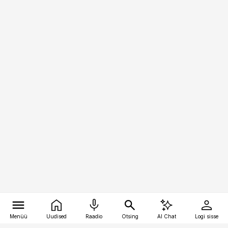
Menüü
Uudised
Raadio
Otsing
AI Chat
Logi sisse