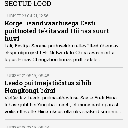
SEOTUD LOOD
UUDISED
23.04.21, 12:56
Kõrge lisandväärtusega Eesti
puittooted tekitavad Hiinas suurt
huvi
Läti, Eesti ja Soome puidusektori ettevõtteid ühendav
ekspordiprojekt LEF Network to China avas märtsi
lõpus Hiinas Changzhou linnas puittoodete
näituseruumi. Puitehitusele keskenduvas showroom'is
tutvustatakse nii puitmajade, puidust saunade,
UUDISED
21.06.19, 09:48
puitmööbli, puidust interjööri kui -eksterjööri tellimise
Leedo puitmajatööstus sihib
võimalusi Eestist, teatas puitmajaliit.
Hongkongi börsi
Vjatšeslav Leedo puitmajatööstuse Saare Erek Hiina
tehase juht Fei Yingchao näeb, et mõne aasta pärast
võiks ettevõtte Hiina üksus olla üks sealseid suuremaid
puitmajatootjaid ning minna Hongkongi börsile.
UUDISED
18.03.19, 09:44