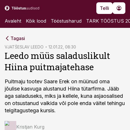
Telli
Avaleht
Kõik lood
Tööstusharud
TARK TÖÖSTUS 2
cebook
cebook
Tagasi
Twitter)
Twitter)
VJATŠESLAV LEEDO
12.01.22, 08:30
Leedo müüs saladuslikult
kedIn
kedIn
Hiina puitmajatehase
ail
ail
k
k
Puitmaju tootev Saare Erek on müünud oma
jõulise kasvuga alustanud Hiina tütarfirma. Jääb
aga saladuseks, miks ja kellele, kuna asjaosalised
on otsustanud vaikida või pole enda väitel tehingu
telgitagustega kursis.
Kristjan Kurg