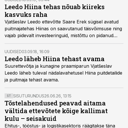
Leedo Hiina tehas nõuab kiireks
kasvuks raha
Vjatšeslav Leedo ettevõtte Saare Erek sügisel avatud
puitmajatehas Hiinas on saavutanud täisvõimsuse ning
vajab pidevalt investeeringuid, mistõttu on pidanud
firma Eestis ka maksud ajatama.
UUDISED
03.09.18, 16:09
Leedo läheb Hiina tehast avama
Suurettevõtja ja kunagine praamiparun Vjatšeslav
Leedo läheb tuleval nädalavahetusel Hiina puitdetailide
ja puitmaja tehast avama.
SISUTURUNDUS
26.06.26, 13:15
ST
Tõstelahendused peavad aitama
vältida ettevõtete kõige kallimat
kulu – seisakuid
Ehitus-, tööstus- ja logistikasektoris räägitakse täna